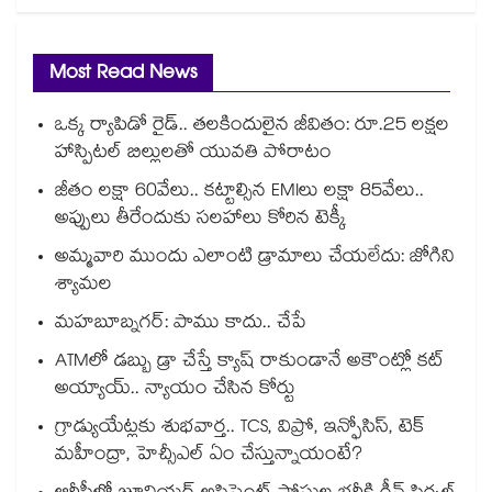
Most Read News
ఒక్క ర్యాపిడో రైడ్.. తలకిందులైన జీవితం: రూ.25 లక్షల
హాస్పిటల్ బిల్లులతో యువతి పోరాటం
జీతం లక్షా 60వేలు.. కట్టాల్సిన EMIలు లక్షా 85వేలు..
అప్పులు తీరేందుకు సలహాలు కోరిన టెక్కీ
అమ్మవారి ముందు ఎలాంటి డ్రామాలు చేయలేదు: జోగిని
శ్యామల
మహబూబ్నగర్: పాము కాదు.. చేపే
ATMలో డబ్బు డ్రా చేస్తే క్యాష్ రాకుండానే అకౌంట్లో కట్
అయ్యాయ్.. న్యాయం చేసిన కోర్టు
గ్రాడ్యుయేట్లకు శుభవార్త.. TCS, విప్రో, ఇన్ఫోసిస్, టెక్
మహీంద్రా, హెచ్సీఎల్ ఏం చేస్తున్నాయంటే?