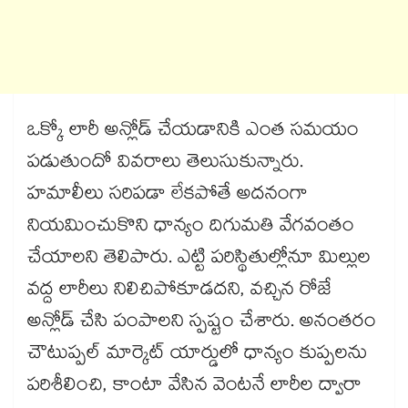
ఒక్కో లారీ అన్లోడ్ చేయడానికి ఎంత సమయం
పడుతుందో వివరాలు తెలుసుకున్నారు.
హమాలీలు సరిపడా లేకపోతే అదనంగా
నియమించుకొని ధాన్యం దిగుమతి వేగవంతం
చేయాలని తెలిపారు. ఎట్టి పరిస్థితుల్లోనూ మిల్లుల
వద్ద లారీలు నిలిచిపోకూడదని, వచ్చిన రోజే
అన్లోడ్ చేసి పంపాలని స్పష్టం చేశారు. అనంతరం
చౌటుప్పల్ మార్కెట్ యార్డులో ధాన్యం కుప్పలను
పరిశీలించి, కాంటా వేసిన వెంటనే లారీల ద్వారా