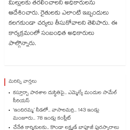
మిల్లులకు తరలించాలని అధికారులను
ఆదేశించారు. రైతులకు ఎలాంటి ఇబ్బందులు
కలగకుండా చర్యలు తీసుకోవాలని తెలిపారు. ఈ
కార్యక్రమంలో సంబంధిత అధికారులు
పాల్గొన్నారు.
మరిన్ని వార్తలు
కస్తూర్బా పాఠశాల దుస్థితిపై.. ఎమ్మెల్యే మందుల సామేల్
సీరియస్
‘ఇందిరమ్మ’ నీడలో.. వాసాలమర్రి.. 143 ఇండ్లు
మంజూరు.. 78 ఇండ్లు కంప్లీట్
చేనేత కార్మికులకు.. కొండా లక్ష్మణ్ బాపూజీ పురస్కారాలు