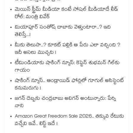
మెయిన్ స్ట్రీమ్ మీడియా కంటే సోషల్ మీడియాదే లీడ్
రోల్: మంత్రి వివేక్
మియాపూర్ సంతోష్ దాబాకు వెళ్తుంటారా..? ఇది
తెలిస్తే...!
మీకు తెలుసా..? కూకట్ పల్లికి ఆ పేరు ఎలా వచ్చింది ?
ఇదీ అసలు ముచ్చట !
టీమిండియాకు షాకింగ్ న్యూస్: కెప్టెన్ శుభమన్ గిల్‎కు
గాయం
షాకింగ్ న్యూస్.. ఆండ్రాయిడ్ ఫోన్లలో గూగుల్ అసిస్టెంట్
కనుమరుగు !
జగన్ దెబ్బకు చంద్రబాబు అవిగన్ అంటున్నారు: పేర్ని
నాని
Amazon Great Freedom Sale 2026.. తక్కువ రేటుకు
వచ్చేవి ఇవే.. లిస్ట్ ఇదే !