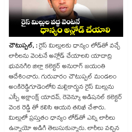
చౌటుప్పల్, :
రైస్ మిల్లులకు ధాన్యం లోడ్‌‌తో వచ్చే
లారీలను వెంటనే అన్లోడ్ చేయాలని యాదాద్రి
భువనగిరి జిల్లా కలెక్టర్ అనురాగ్ జయంతి
ఆదేశించారు. గురువారం చౌటుప్పల్ మండలం
అంకిరెడ్డిగూడెంలోని మల్లికార్జున రైస్ మిల్లును
ఎస్పీ అక్షాంక్ష్ యాదవ్, రెవెన్యూ అడిషనల్​ కలెక్టర్
వెంక రెడ్డి తో కలిసి ఆయన తనిఖీ చేశారు.
మిల్లులో ప్రస్తుతం ధాన్యం లోడ్‌‌తో ఎన్ని లారీలు
ఉన్నాయో అడిగి తెలుసుకున్నారు. లారీలు వచ్చిన