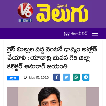
ఈ-పేపర్
రైస్ మిల్లుల వద్ద వెంటనే ధాన్యం అన్లోడ్
చేయాలి : యాదాద్రి భువన గిరి జిల్లా
కలెక్టర్ అనురాగ్ జయంతి
May 15, 2026
నల్గొండ