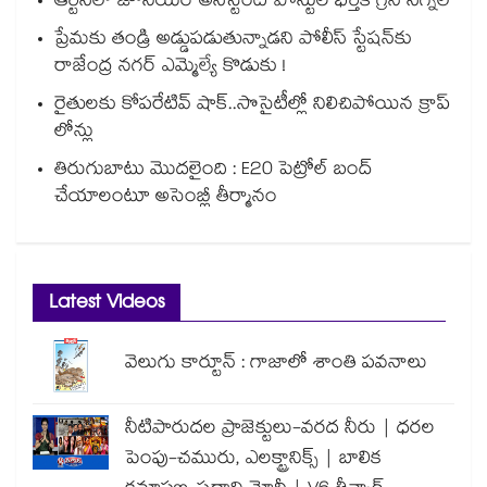
ఆర్టీసీలో జూనియర్ అసిస్టెంట్‌‌ పోస్టుల భర్తీకి గ్రీన్‌‌ సిగ్నల్
ప్రేమకు తండ్రి అడ్డుపడుతున్నాడని పోలీస్ స్టేషన్⁪కు
రాజేంద్ర నగర్ ఎమ్మెల్యే కొడుకు !
రైతులకు కోపరేటివ్ షాక్..సొసైటీల్లో నిలిచిపోయిన క్రాప్
లోన్లు
తిరుగుబాటు మొదలైంది : E20 పెట్రోల్ బంద్
చేయాలంటూ అసెంబ్లీ తీర్మానం
Latest Videos
వెలుగు కార్టూన్ : గాజాలో శాంతి పవనాలు
నీటిపారుదల ప్రాజెక్టులు-వరద నీరు | ధరల
పెంపు-చమురు, ఎలక్ట్రానిక్స్ | బాలిక