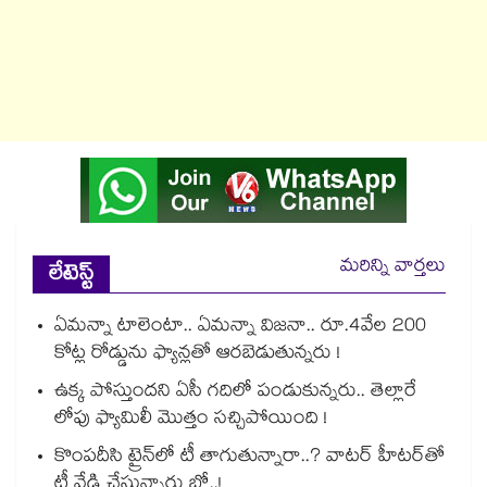
మరిన్ని వార్తలు
లేటెస్ట్
ఏమన్నా టాలెంటా.. ఏమన్నా విజనా.. రూ.4వేల 200
కోట్ల రోడ్డును ఫ్యాన్లతో ఆరబెడుతున్నరు !
ఉక్క పోస్తుందని ఏసీ గదిలో పండుకున్నరు.. తెల్లారే
లోపు ఫ్యామిలీ మొత్తం సచ్చిపోయింది !
కొంపదీసి ట్రైన్⁬లో టీ తాగుతున్నారా..? వాటర్ హీటర్⁭⁭తో
టీ వేడి చేస్తున్నారు బ్రో..!