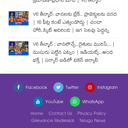
క్షమాపణ-ప్రధాని మోదీ | V6 తీన్మార్
V6 తీన్మార్: వానలకు బ్రేక్.. ప్రాజెక్టులకు వరద
| 16 ఫీట్ల కంటే ఎత్తుండొద్దు | చందా
చోరీ..స్కిట్ అదిరింది | ఇగ సెలవు పెద్దన్న
V6 తీన్మార్ : వానలొచ్చే...రైతులు మురిసే... |
ముసురు పట్టిన పట్నం | ఇడియట్స్...అంధ
భక్త్ | సర్కార్ బడిలో చికెన్ బిర్యానీ
Facebook
Twitter
Instagram
YouTube
WhatsApp
Home
Contact Us
Privacy Policy
Grievance Redressal
Telugu News