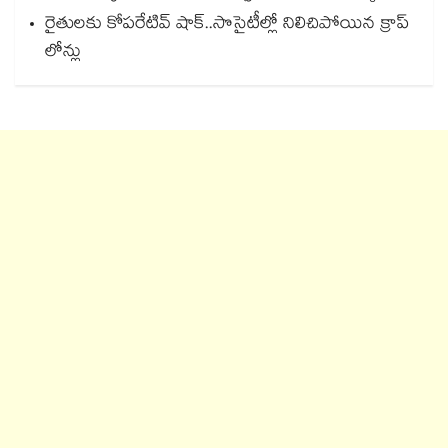
రైతులకు కోపరేటివ్ షాక్..సొసైటీల్లో నిలిచిపోయిన క్రాప్
లోన్లు