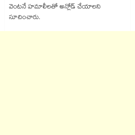
వెంటనే హమాలీలతో అన్లోడ్ చేయాలని
సూచించారు.