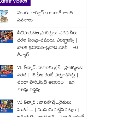
Latest Videos
వెలుగు కార్టూన్ : గాజాలో శాంతి
పవనాలు
నీటిపారుదల ప్రాజెక్టులు-వరద నీరు |
ధరల పెంపు-చమురు, ఎలక్ట్రానిక్స్ |
బాలిక క్షమాపణ-ప్రధాని మోదీ | V6
తీన్మార్
V6 తీన్మార్: వానలకు బ్రేక్.. ప్రాజెక్టులకు
వరద | 16 ఫీట్ల కంటే ఎత్తుండొద్దు |
చందా చోరీ..స్కిట్ అదిరింది | ఇగ
సెలవు పెద్దన్న
V6 తీన్మార్ : వానలొచ్చే...రైతులు
మురిసే... | ముసురు పట్టిన పట్నం |