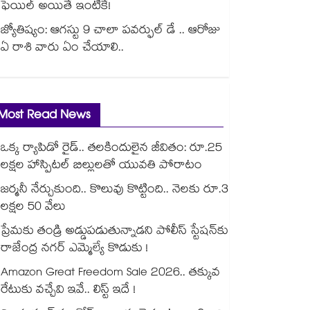
ఫెయిల్ అయితే ఇంటికే!
జ్యోతిష్యం: ఆగస్టు 9 చాలా పవర్ఫుల్ డే .. ఆరోజు
ఏ రాశి వారు ఏం చేయాలి..
Most Read News
ఒక్క ర్యాపిడో రైడ్.. తలకిందులైన జీవితం: రూ.25
లక్షల హాస్పిటల్ బిల్లులతో యువతి పోరాటం
జర్మనీ నేర్చుకుంది.. కొలువు కొట్టింది.. నెలకు రూ.3
లక్షల 50 వేలు
ప్రేమకు తండ్రి అడ్డుపడుతున్నాడని పోలీస్ స్టేషన్⁪కు
రాజేంద్ర నగర్ ఎమ్మెల్యే కొడుకు !
Amazon Great Freedom Sale 2026.. తక్కువ
రేటుకు వచ్చేవి ఇవే.. లిస్ట్ ఇదే !