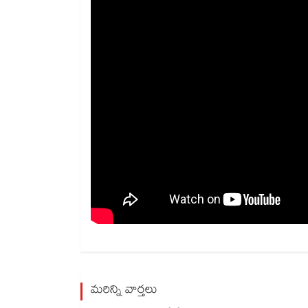
మరిన్ని వార్తలు