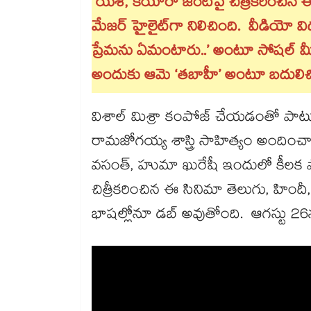
యశ్‌‌, కియారా జంటపై చిత్రీకరించిన ఈ పాటలో
మేజర్‌‌‌‌ హైలైట్‌‌గా నిలిచింది. వీడ
ప్రేమను ఏమంటారు..’ అంటూ సోషల్ మీడి
అందుకు ఆమె ‘తబాహీ’ అంటూ బదులిచ్చ
విశాల్ మిశ్రా కంపోజ్ చేయడంతో పాట
రామజోగయ్య శాస్త్రి సాహిత్యం అందిం
వసంత్, హుమా ఖురేషీ ఇందులో కీలక పాత్ర
చిత్రీకరించిన ఈ సినిమా తెలుగు, 
భాషల్లోనూ డబ్ అవుతోంది. ఆగస్టు 26న