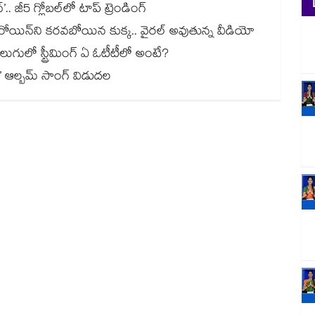
’.. జీ5 గ్లోబల్‌లో టాప్ ట్రెండింగ్
ీరోయిన్⁬ని కరవబోయిన కుక్క.. వైరల్ అవుతున్న వీడియో
్.. తెలుగులో స్ట్రీమింగ్ ఏ ఓటీటీలో అంటే?
 ఆల్బమ్ సాంగ్ విడుదల