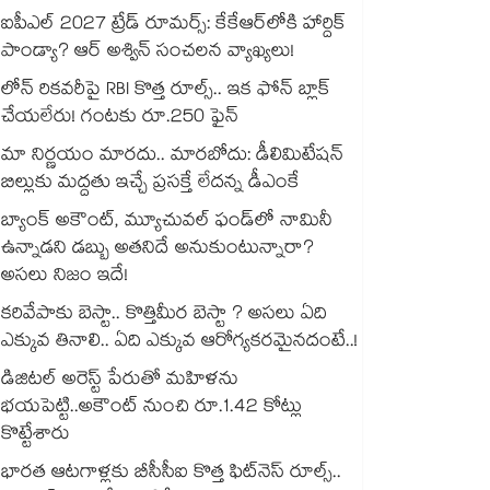
ఐపీఎల్ 2027 ట్రేడ్ రూమర్స్: కేకేఆర్‌లోకి హార్దిక్
పాండ్యా? ఆర్ అశ్విన్ సంచలన వ్యాఖ్యలు!
లోన్ రికవరీపై RBI కొత్త రూల్స్.. ఇక ఫోన్ బ్లాక్
చేయలేరు! గంటకు రూ.250 ఫైన్
మా నిర్ణయం మారదు.. మారబోదు: డీలిమిటేషన్
బిల్లుకు మద్దతు ఇచ్చే ప్రసక్తే లేదన్న డీఎంకే
బ్యాంక్ అకౌంట్, మ్యూచువల్ ఫండ్‌లో నామినీ
ఉన్నాడని డబ్బు అతనిదే అనుకుంటున్నారా?
అసలు నిజం ఇదే!
కరివేపాకు బెస్టా.. కొత్తిమీర బెస్టా ? అసలు ఏది
ఎక్కువ తినాలి.. ఏది ఎక్కువ ఆరోగ్యకరమైనదంటే..!
డిజిటల్ అరెస్ట్ పేరుతో మహిళను
భయపెట్టి..అకౌంట్ నుంచి రూ.1.42 కోట్లు
కొట్టేశారు
భారత ఆటగాళ్లకు బీసీసీఐ కొత్త ఫిట్‌నెస్ రూల్స్..