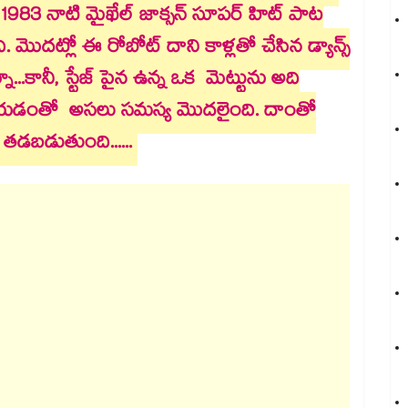
, 1983 నాటి మైఖేల్ జాక్సన్ సూపర్ హిట్ పాట
ంది. మొదట్లో ఈ రోబోట్ దాని కాళ్లతో చేసిన డ్యాన్స్
నా...కానీ, స్టేజ్ పైన ఉన్న ఒక మెట్టును అది
యడంతో అసలు సమస్య మొదలైంది. దాంతో
 తడబడుతుంది......