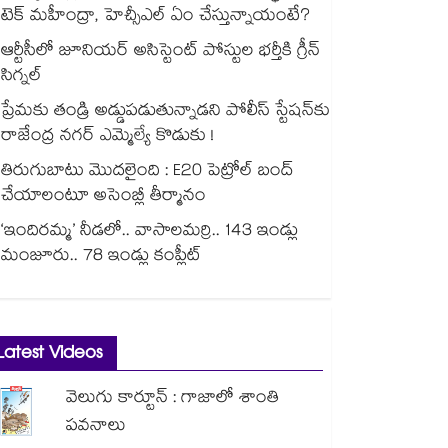
టెక్ మహీంద్రా, హెచ్సీఎల్ ఏం చేస్తున్నాయంటే?
ఆర్టీసీలో జూనియర్ అసిస్టెంట్‌‌ పోస్టుల భర్తీకి గ్రీన్‌‌
సిగ్నల్
ప్రేమకు తండ్రి అడ్డుపడుతున్నాడని పోలీస్ స్టేషన్⁪కు
రాజేంద్ర నగర్ ఎమ్మెల్యే కొడుకు !
తిరుగుబాటు మొదలైంది : E20 పెట్రోల్ బంద్
చేయాలంటూ అసెంబ్లీ తీర్మానం
‘ఇందిరమ్మ’ నీడలో.. వాసాలమర్రి.. 143 ఇండ్లు
మంజూరు.. 78 ఇండ్లు కంప్లీట్
Latest Videos
వెలుగు కార్టూన్ : గాజాలో శాంతి
పవనాలు