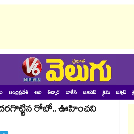
శం
ఆంధ్రప్రదేశ్
ఆట
తీన్మార్
టాకీస్
బిజినెస్
క్రైమ్
సక్సెస్
ల
ో అదరగొట్టిన రోబో.. ఊహించని