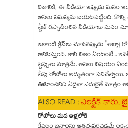
నిజానికి, ఈ వీడియో ఇప్పుడు మనం ఇం
అసలు సమస్యను బయటపెట్టింది. కొన్ని నె
స్టేజ్ రఫ్ఫాడించిన వీడియోలు మనం చ
ఇలాంటి క్లిప్‌లు చూసినప్పుడు "అబ్
అనిపిస్తుంది. కానీ నిజం ఏంటంటే... ఇవ
స్టెప్పులు మాత్రమే. అసలు విషయం ఏ
సేపు రోబోలు అద్భుతంగా పనిచేస్తాయి. 
ఊహించనిది ఏదైనా ఎదురైతే మాత్రం అవ
ALSO READ :
ఎలక్ట్రిక్ కారు, 
రోబోలు మన ఇళ్లలోకి
కేవలం జనాలను ఆశ్చర్యపరచడమే లక్ష్యం 