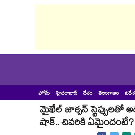
హోమ్
హైదరాబాద్
దేశం
తెలంగాణం
విదే
మైఖేల్ జాక్సన్ స్టెప్పులత
షాక్.. చివరికి ఏమైందంటే?