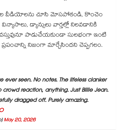
 రోబోల వీడియోలను చూసి మోసపోకండి, కొంచెం
యాసాలు, డ్యాన్సులు వార్తల్లో నిలవడానికి
ఏ వస్తువునూ పాడుచేయకుండా సులభంగా ఇంటి
ప్రపంచాన్ని నిజంగా మార్చేసిందని చెప్పగలం.
’ve ever seen. No notes. The lifeless clanker
o crowd reaction, anything. Just Billie Jean.
hamefully dragged off. Purely amazing.
nO
p)
May 20, 2026