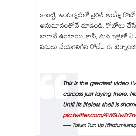
కాబట్టి, ఇంటర్నెట్‌లో వైరల్ అయ్యే
అనుమానంతోనే చూడండి. రోబోలు చేసే విన్
బాగానే ఉంటాయి. కానీ, మన ఇళ్లలో 
పనులు చేయగలిగిన రోజే... ఈ టెక్నాలజీ 
This is the greatest video I
carcass just laying there. N
Until its lifeless shell is s
pic.twitter.com/4WSUwZr7
— Tatum Turn Up (@tatumturnu