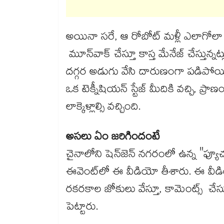
అయినా సరే, ఆ రోబోట్ మళ్లీ ఎలాగోలా ని
మూన్‌వాక్ చేస్తూ కాస్త మేనేజ్ చేస్తున్నట్
దగ్గర అడుగు వేసి దారుణంగా పడిపోయి
ఒక టెక్నీషియన్ స్టేజ్ మీదికి వచ్చి, ప్
లాక్కెళ్లాల్సి వచ్చింది.
అసలు ఏం జరిగిందంటే
చైనాలోని షెన్‌జెన్ నగరంలో ఉన్న "ఫ్యూ
ఈవెంట్‌లో ఈ వీడియో తీశారు. ఈ వీడియో
రకరకాల జోకులు వేస్తూ, కామెంట్స్ చేస
పెట్టారు.