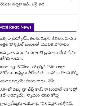
రేటుకు వచ్చేవి ఇవే.. లిస్ట్ ఇదే !
Most Read News
ఒక్క ర్యాపిడో రైడ్.. తలకిందులైన జీవితం: రూ.25
లక్షల హాస్పిటల్ బిల్లులతో యువతి పోరాటం
అమ్మవారి ముందు ఎలాంటి డ్రామాలు చేయలేదు:
జోగిని శ్యామల
జీతం లక్షా 60వేలు.. కట్టాల్సిన EMIలు లక్షా
85వేలు.. అప్పులు తీరేందుకు సలహాలు కోరిన టెక్కీ
మహబూబ్నగర్: పాము కాదు.. చేపే
ATMలో డబ్బు డ్రా చేస్తే క్యాష్ రాకుండానే అకౌంట్లో
కట్ అయ్యాయ్.. న్యాయం చేసిన కోర్టు
గ్రాడ్యుయేట్లకు శుభవార్త.. TCS, విప్రో, ఇన్ఫోసిస్,