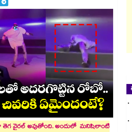
ో తెగ వైరల్ అవుతోంది. అందులో మనిషిలాంటి