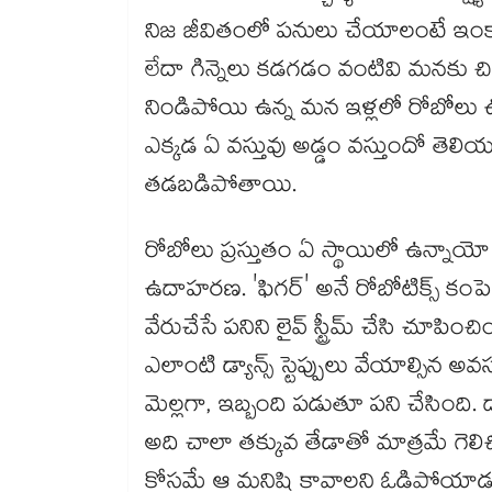
నిజ జీవితంలో పనులు చేయాలంటే ఇంక
లేదా గిన్నెలు కడగడం వంటివి మనకు చిన
నిండిపోయి ఉన్న మన ఇళ్లలో రోబోలు ఊహ
ఎక్కడ ఏ వస్తువు అడ్డం వస్తుందో తెల
తడబడిపోతాయి.
రోబోలు ప్రస్తుతం ఏ స్థాయిలో ఉన్నా
ఉదాహరణ. 'ఫిగర్' అనే రోబోటిక్స్ కంపెన
వేరుచేసే పనిని లైవ్ స్ట్రీమ్ చేసి చూపించ
ఎలాంటి డ్యాన్స్ స్టెప్పులు వేయాల్సి
మెల్లగా, ఇబ్బంది పడుతూ పని చేసింది
అది చాలా తక్కువ తేడాతో మాత్రమే గెల
కోసమే ఆ మనిషి కావాలని ఓడిపోయాడన