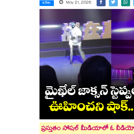
May 21, 2026
విదేశం
ప్రస్తుతం సోషల్ మీడియాలో ఓ వీడియ