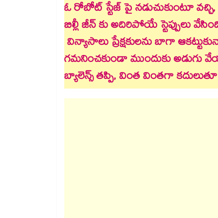
ఓ రోబోట్ స్టేజ్ పై నడుచుకుంటూ వచ్చి
బిల్లీ జీన్ కు అదిరిపోయే స్టెప్పులు వేసి
విన్యాసాలు ప్రేక్షకులను బాగా ఆకట్టుకున్
గమనించకుండా ముందుకు అడుగు వే
బ్యాలెన్స్ తప్పి, వింత వింతగా కదులుతూ