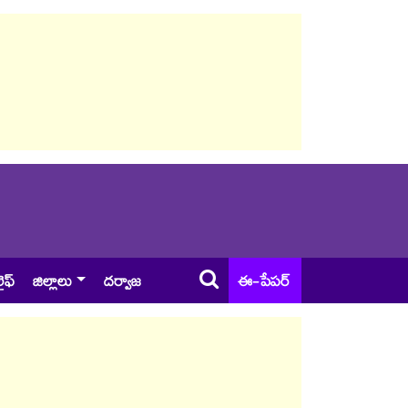
ైఫ్
జిల్లాలు
దర్వాజ
ఈ-పేపర్