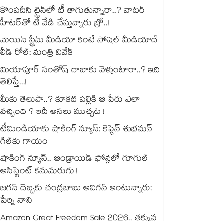
కొంపదీసి ట్రైన్⁬లో టీ తాగుతున్నారా..? వాటర్
హీటర్⁭⁭తో టీ వేడి చేస్తున్నారు బ్రో..!
మెయిన్ స్ట్రీమ్ మీడియా కంటే సోషల్ మీడియాదే
లీడ్ రోల్: మంత్రి వివేక్
మియాపూర్ సంతోష్ దాబాకు వెళ్తుంటారా..? ఇది
తెలిస్తే...!
మీకు తెలుసా..? కూకట్ పల్లికి ఆ పేరు ఎలా
వచ్చింది ? ఇదీ అసలు ముచ్చట !
టీమిండియాకు షాకింగ్ న్యూస్: కెప్టెన్ శుభమన్
గిల్‎కు గాయం
షాకింగ్ న్యూస్.. ఆండ్రాయిడ్ ఫోన్లలో గూగుల్
అసిస్టెంట్ కనుమరుగు !
జగన్ దెబ్బకు చంద్రబాబు అవిగన్ అంటున్నారు:
పేర్ని నాని
Amazon Great Freedom Sale 2026.. తక్కువ