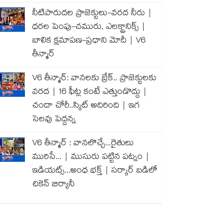
నీటిపారుదల ప్రాజెక్టులు-వరద నీరు |
ధరల పెంపు-చమురు, ఎలక్ట్రానిక్స్ |
బాలిక క్షమాపణ-ప్రధాని మోదీ | V6
తీన్మార్
V6 తీన్మార్: వానలకు బ్రేక్.. ప్రాజెక్టులకు
వరద | 16 ఫీట్ల కంటే ఎత్తుండొద్దు |
చందా చోరీ..స్కిట్ అదిరింది | ఇగ
సెలవు పెద్దన్న
V6 తీన్మార్ : వానలొచ్చే...రైతులు
మురిసే... | ముసురు పట్టిన పట్నం |
ఇడియట్స్...అంధ భక్త్ | సర్కార్ బడిలో
చికెన్ బిర్యానీ