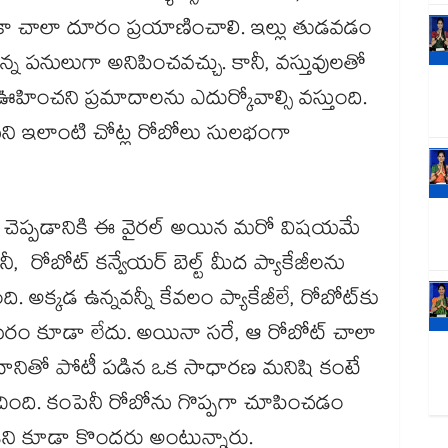
ా చాలా దూరం ప్రయాణించాలి. ఇల్లు తుడవడం
్న పనులుగా అనిపించవచ్చు. కానీ, వస్తువులతో
ించని ప్రమాదాలను ఎదుర్కోవాల్సి వస్తుంది.
ియని ఇలాంటి చోట్ల రోబోలు సులభంగా
యో చెప్పడానికి ఈ వైరల్ అయిన మరో విషయమే
ీ, రోబోట్ కన్వేయర్ బెల్ట్ మీద ప్యాకేజీలను
ింది. అక్కడ ఉన్నవన్నీ కేవలం ప్యాకేజీలే, రోబోట్‌కు
న అవసరం కూడా లేదు. అయినా సరే, ఆ రోబోట్ చాలా
. దానితో పోటీ పడిన ఒక సాధారణ మనిషి కంటే
ిచింది. కంపెనీ రోబోను గొప్పగా చూపించడం
ి కూడా కొందరు అంటున్నారు.