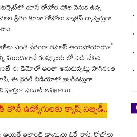
టర్నెట్‌లో చూసే రోబోల షోల వెనుక ఉన్న
లల క్రితం కూడా రోబోలు బ్యాకప్ డ్యాన్సర్లుగా
ూశాం.
బా! రోబోలు ఎంత వేగంగా డెవలప్ అయిపోయాయో"
న్నీ ముందుగానే కంప్యూటర్ లో సెట్ చేసిన
ంటంటే ఈ డెమోలో అంతా అనుకున్నట్లు సాగినంత
కానీ, ఈ వైరల్ వీడియోలో జరిగినట్లుగా
ి పూర్తిగా ఫెయిల్ అవుతాయి.
బైక్ కొనే ఉద్యోగులకు క్యాష్ సబ్సిడీ..
అయితే ఇలాంటి డ్యాన్సులు ఓకే. కానీ, రోబోలు