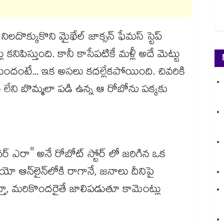
లదొక్కుకొని మైఖేల్ జాక్సన్ ఫేమస్ స్టెప్
లు కనిపిస్తుంది. కానీ కాసేపటికే మళ్లీ అదే మెట్టు
ందంటే... ఇక అసలు కదల్లేకపోయింది. చివరికి
రాణం లేని బొమ్మలా పడి ఉన్న ఆ రోబోను పక్కకు
చర్ ఎరా" అనే రోబోట్ స్టోర్ లో జరిగిన ఒక
 ఆన్‌లైన్‌లోకి రాగానే, జనాలు దీనిపై
్తూ, మరికొందరైతే జాలిపడుతూ కామెంట్లు