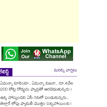
మరిన్ని వార్తలు
లేటెస్ట్
ఏమన్నా టాలెంటా.. ఏమన్నా విజనా.. రూ.4వేల
200 కోట్ల రోడ్డును ఫ్యాన్లతో ఆరబెడుతున్నరు !
ఉక్క పోస్తుందని ఏసీ గదిలో పండుకున్నరు..
తెల్లారే లోపు ఫ్యామిలీ మొత్తం సచ్చిపోయింది !