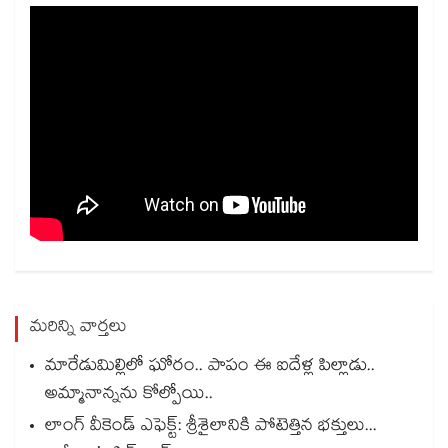
మరిన్ని వార్తలు
మారేడుమిల్లిలో ఘోరం.. పాపం ఈ ఐదేళ్ల పిల్లాడు..
అమ్మానాన్నను కోల్పోయి..
లాంగ్ వీకెండ్ ఎఫెక్ట్: శ్రీశైలానికి పోటెత్తిన భక్తులు...