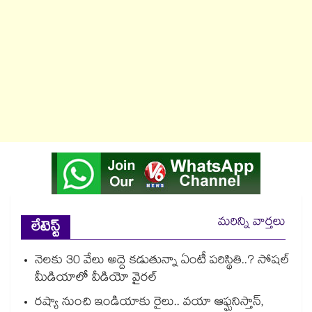
మరిన్ని వార్తలు
లేటెస్ట్
నెలకు 30 వేలు అద్దె కడుతున్నా ఏంటీ పరిస్థితి..? సోషల్
మీడియాలో వీడియో వైరల్
రష్యా నుంచి ఇండియాకు రైలు.. వయా ఆఫ్ఘనిస్తాన్,