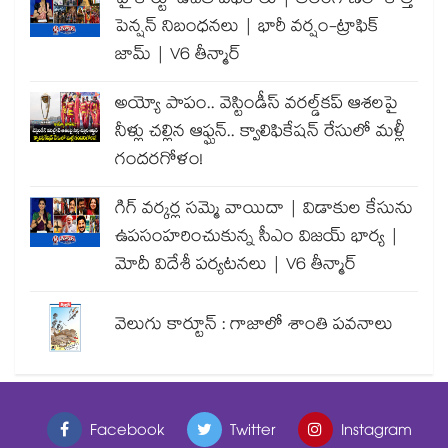
హైకోర్టు-ఉచిత పథకాలు | తెలంగాణలో కొత్త
పెన్షన్ నిబంధనలు | భారీ వర్షం-ట్రాఫిక్
జామ్ | V6 తీన్మార్
అయ్యో పాపం.. వెస్టిండీస్ వరల్డ్‌కప్ ఆశలపై
నీళ్లు చల్లిన ఆఫ్ఘన్.. క్వాలిఫికేషన్ రేసులో మళ్లీ
గందరగోళం!
గిగ్ వర్కర్ల సమ్మె వాయిదా | విడాకుల కేసును
ఉపసంహరించుకున్న సీఎం విజయ్ భార్య |
మోదీ విదేశీ పర్యటనలు | V6 తీన్మార్
వెలుగు కార్టూన్ : గాజాలో శాంతి పవనాలు
Facebook
Twitter
Instagram