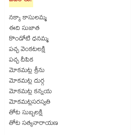
వివరాలు:
నక్కా కాసులమ్మ
ఈది సుజాత
కొండోటి ధనమ్మ
పచ్చ వెంకటలక్షి
పచ్చ దీపిక
మోకమట్ల శ్రీను
మోకమట్ల దుర్గ
మోకమట్ల కన్నయ
మోకమట్లసరస్వతి
తోట సుబ్బలక్షి
తోట సత్యనారాయణ