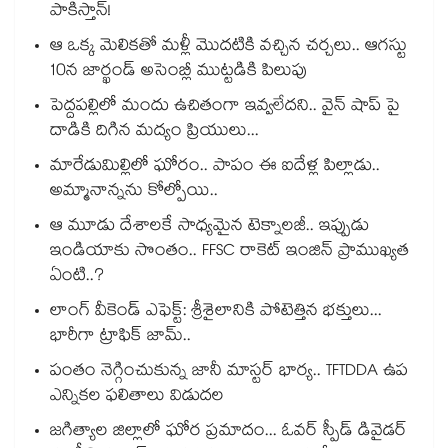
పాకిస్తాన్!
ఆ ఒక్క మెలికతో మళ్లీ మొదటికి వచ్చిన చర్చలు.. ఆగస్టు
10న జార్ఖండ్ అసెంబ్లీ ముట్టడికి పిలుపు
పెద్దపల్లిలో మందు ఉచితంగా ఇవ్వలేదని.. వైన్ షాప్ పై
దాడికి దిగిన మద్యం ప్రియులు...
మారేడుమిల్లిలో ఘోరం.. పాపం ఈ ఐదేళ్ల పిల్లాడు..
అమ్మానాన్నను కోల్పోయి..
ఆ మూడు దేశాలకే సాధ్యమైన టెక్నాలజీ.. ఇప్పుడు
ఇండియాకు సొంతం.. FFSC రాకెట్ ఇంజిన్ ప్రాముఖ్యత
ఏంటి..?
లాంగ్ వీకెండ్ ఎఫెక్ట్: శ్రీశైలానికి పోటెత్తిన భక్తులు...
భారీగా ట్రాఫిక్ జామ్..
పంతం నెగ్గించుకున్న జానీ మాస్టర్ భార్య.. TFTDDA ఉప
ఎన్నికల ఫలితాలు విడుదల
జగిత్యాల జిల్లాలో ఘోర ప్రమాదం... ఓవర్ స్పీడ్ డివైడర్