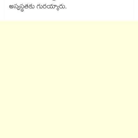
అస్వస్థతకు గురయ్యారు.