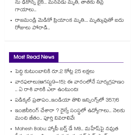
ను ఢీకొన్న బైక్.. మనవడు మృతి, తాతకు తీవ్ర
గాయాలు..
రాజమండ్రి మెడికో ప్రియాంక మృతి... మృత్యువుతో ఐదు
రోజులు పోరాడి..
Most Read News
పెద్ది కుటుంబానికి రూ.2 కోట్ల 25 లక్షలు
వారఫలాలు(ఆగస్టు9–15): ఈ వారంలోనే సూర్యగ్రహణం
.. ఏ రాశి వారికి ఎలా ఉంటుంది!
పడిక్కల్‌‌ ప్రతాపం..ఇండియా తొలి ఇన్నింగ్స్‌‌లో 357/6
ఇంజినీరింగ్ చేశారా ? రైల్వే సంస్థలో ఉద్యోగాలు.. నెలకు
మంచి జీతం.. పూర్తి వివరాలివే!
Mahesh Babu: హ్యాపీ బర్త్ డే MB.. మహేష్‌పై నమ్రత