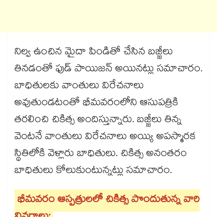
నిల్వ ఉంచిన మైదా పిండితో చేసిన బజ్జీలు
తినడంతో ఫుడ్ పాయిజన్ అయినట్లు సమాచారం.
బాధితులకు వాంతులు విరేచనాలు
అవుతుండటంతో భీమవరంలోని ఆసుపత్రికి
తరలించి చికిత్స అందిస్తున్నారు. బజ్జీలు తిన్న
వెంటనే వాంతులు విరేచనాలు అయ్యి అపస్మారక
స్థితిలోకి వెళ్లారు బాధితులు. చికిత్స అనంతరం
బాధితులు కోలుకుంటున్నట్లు సమాచారం.
భీమవరం ఆస్పత్రులలో చికిత్స పొందుతున్న వారి