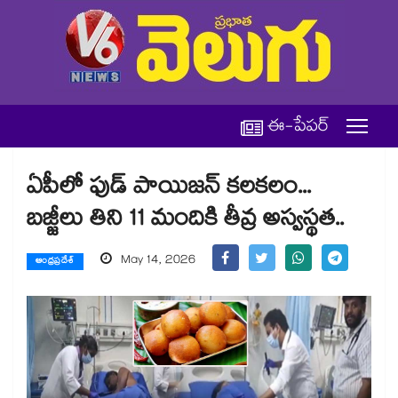
ఈ-పేపర్
ఏపీలో ఫుడ్ పాయిజన్ కలకలం...
బజ్జీలు తిని 11 మందికి తీవ్ర అస్వస్థత..
May 14, 2026
ఆంధ్రప్రదేశ్