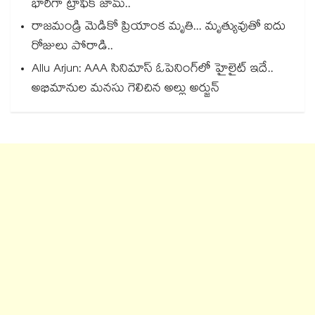
భారీగా ట్రాఫిక్ జామ్..
రాజమండ్రి మెడికో ప్రియాంక మృతి... మృత్యువుతో ఐదు
రోజులు పోరాడి..
Allu Arjun: AAA సినిమాస్ ఓపెనింగ్‌లో హైలైట్ ఇదే..
అభిమానుల మనసు గెలిచిన అల్లు అర్జున్