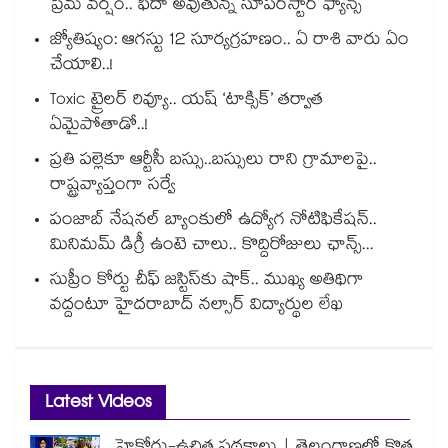
ప్రేమ వర్షం.. ఫిదా అవుతున్న సూపర్‌స్టార్ ఫ్యాన్స్
జ్యోతిష్యం: ఆగస్టు 12 సూర్యగ్రహణం.. ఏ రాశి వారు ఏం
చేయాలి..!
Toxic ట్రైలర్ రివ్యూ.. యష్ ‘టాక్సిక్’ తర్వాత
ఏమైపోతాడో..!
ప్రతి పల్లెకూ ఆర్టీసీ బస్సు..బస్సులు రాని గ్రామాలపై..
రాష్ట్రవ్యాప్తంగా సర్వే
పంజాబ్ నేషనల్ బ్యాంకులో ఉద్యోగ నోటిఫికేషన్..
మినిమమ్ డిగ్రీ ఉంటె చాలు.. కొద్దిరోజులు ఛాన్స్...
సుప్రీం కోర్టు చీఫ్ జస్టిస్⁭కు షాక్.. ముఖ్య అతిథిగా
వద్దంటూ హైదరాబాద్ నల్సార్ విద్యార్థుల లేఖ
Latest Videos