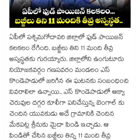
ఏపీలో పశ్చిమగోదావరి జిల్లాలో ఫుడ్ పాయిజన్
కలకలం రేగింది. బజ్జీలు తిని 11 మంది తీవ్ర
అస్వస్థతకు గురయ్యారు. జిల్లాలోని ఉంగుటూరు
నియోజకవర్గం గణపవరం మండలం ఎస్
కొండెపాడులో జరిగిన ఈ ఘటనకు సంబంధించి
వివరాలిలా ఉన్నాయి.. ఎస్ కొండెపాడులో ఆక్వా
చెరువుల దగ్గర కూలీగా పనిచేస్తున్న బెంగాల్ కు
చెందిన యువకుడు అదే గ్రామానికి చెందిన
మేకపట్ల శ్రీనుకు మైదా పిండి ఇచ్చాడు. ఆ
పిండితో చేసిన బజ్జీలు తిన్న 11 మంది తీవ్ర