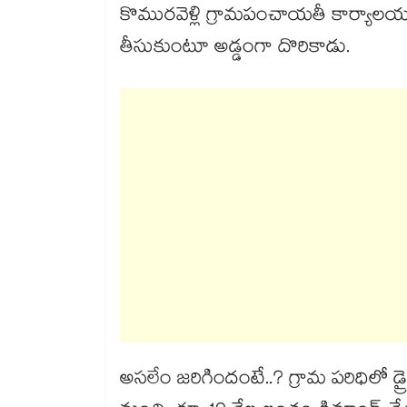
కొమురవెళ్లి గ్రామపంచాయతీ కార్యాల
తీసుకుంటూ అడ్డంగా దొరికాడు.
అసలేం జరిగిందంటే..? గ్రామ పరిధిలో డ్ర