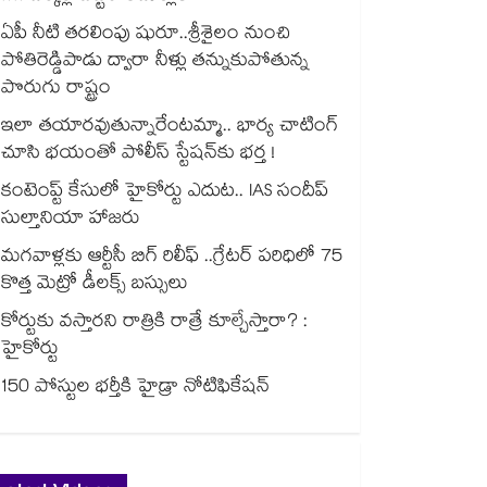
ఏపీ నీటి తరలింపు షురూ..శ్రీశైలం నుంచి
పోతిరెడ్డిపాడు ద్వారా నీళ్లు తన్నుకుపోతున్న
పొరుగు రాష్ట్రం
ఇలా తయారవుతున్నారేంటమ్మా.. భార్య చాటింగ్
చూసి భయంతో పోలీస్ స్టేషన్⁫కు భర్త !
కంటెంప్ట్ కేసులో హైకోర్టు ఎదుట.. IAS సందీప్
సుల్తానియా హాజరు
మగవాళ్లకు ఆర్టీసీ బిగ్ రిలీఫ్ ..గ్రేటర్ పరిధిలో 75
కొత్త మెట్రో డీలక్స్ బస్సులు
కోర్టుకు వస్తారని రాత్రికి రాత్రే కూల్చేస్తారా? :
హైకోర్టు
150 పోస్టుల భర్తీకి హైడ్రా నోటిఫికేషన్