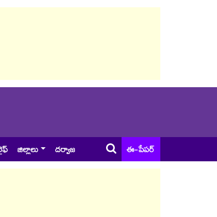
ైఫ్
జిల్లాలు
దర్వాజ
ఈ-పేపర్