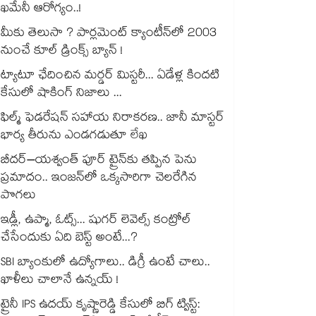
ఖమేనీ ఆరోగ్యం..!
మీకు తెలుసా ? పార్లమెంట్ క్యాంటీన్⁪లో 2003
నుంచే కూల్ డ్రింక్స్ బ్యాన్ !
ట్యాటూ ఛేదించిన మర్డర్ మిస్టరీ... ఏడేళ్ల కిందటి
కేసులో షాకింగ్ నిజాలు ...
ఫిల్మ్ ఫెడరేషన్ సహాయ నిరాకరణ.. జానీ మాస్టర్
భార్య తీరును ఎండగడుతూ లేఖ
బీదర్–యశ్వంత్ పూర్ ట్రైన్‎కు తప్పిన పెను
ప్రమాదం.. ఇంజన్‎లో ఒక్కసారిగా చెలరేగిన
పొగలు
ఇడ్లీ, ఉప్మా, ఓట్స్... షుగర్ లెవెల్స్ కంట్రోల్
చేసేందుకు ఏది బెస్ట్ అంటే...?
SBI బ్యాంకులో ఉద్యోగాలు.. డిగ్రీ ఉంటే చాలు..
ఖాళీలు చాలానే ఉన్నయ్ !
ట్రైనీ IPS ఉదయ్ కృష్ణారెడ్డి కేసులో బిగ్ ట్విస్ట్: