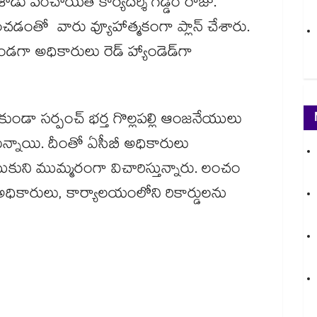
డు పంచాయతీ కార్యదర్శి గడ్డం రాజు.
డంతో వారు వ్యూహాత్మకంగా ప్లాన్ చేశారు.
ుండగా అధికారులు రెడ్ హ్యాండెడ్‌గా
కుండా సర్పంచ్ భర్త గొల్లపల్లి ఆంజనేయులు
న్నాయి. దీంతో ఏసీబీ అధికారులు
ుని ముమ్మరంగా విచారిస్తున్నారు. లంచం
 అధికారులు, కార్యాలయంలోని రికార్డులను