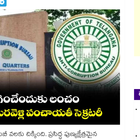
 వలకు చిక్కింది. ప్రసిద్ధ పుణ్యక్షేత్రమైన