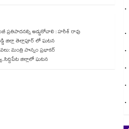
 ప్రతిపాదనల్ని అడ్డుకోవాలి : హరీశ్ రావు
డి జిల్లా తెల్లాపూర్ లో ఘటన
సేవలు: మంత్రి పొన్నం ప్రభాకర్
.సిద్దిపేట జిల్లాలో ఘటన