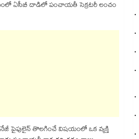
యంలో ఏసీబీ దాడిలో పంచాయతీ సెక్రటరీ లంచం
ైనేజీ పైపులైన్ తొలగించే విషయంలో ఒక వ్యక్తి