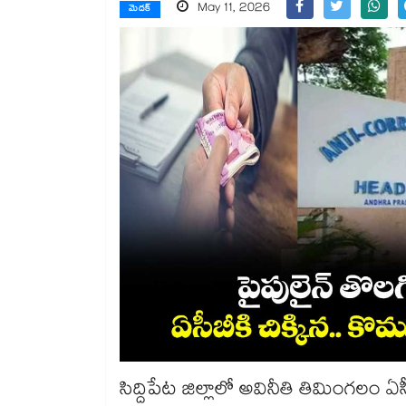
May 11, 2026
మెదక్
సిద్దిపేట జిల్లాలో అవినీతి తిమింగలం ఏసీబీ