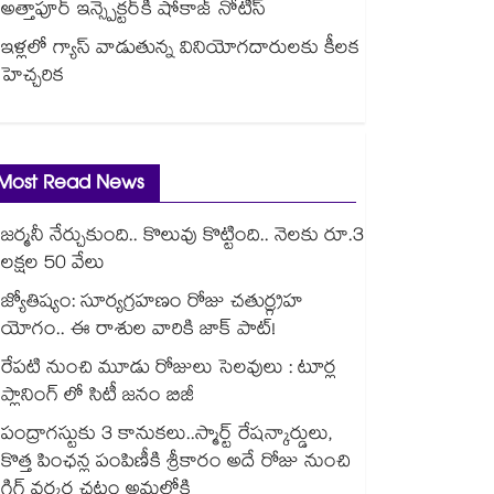
అత్తాపూర్ ఇన్స్పెక్టర్‎కి షోకాజ్ నోటీస్
ఇళ్లలో గ్యాస్ వాడుతున్న వినియోగదారులకు కీలక
హెచ్చరిక
Most Read News
జర్మనీ నేర్చుకుంది.. కొలువు కొట్టింది.. నెలకు రూ.3
లక్షల 50 వేలు
జ్యోతిష్యం: సూర్యగ్రహణం రోజు చతుర్గ్రహ
యోగం.. ఈ రాశుల వారికి జాక్ పాట్!
రేపటి నుంచి మూడు రోజులు సెలవులు : టూర్ల
ప్లానింగ్ లో సిటీ జనం బిజీ
పంద్రాగస్టుకు 3 కానుకలు..స్మార్ట్ రేషన్కార్డులు,
కొత్త పింఛన్ల పంపిణీకి శ్రీకారం అదే రోజు నుంచి
గిగ్ వర్కర్ల చట్టం అమల్లోకి