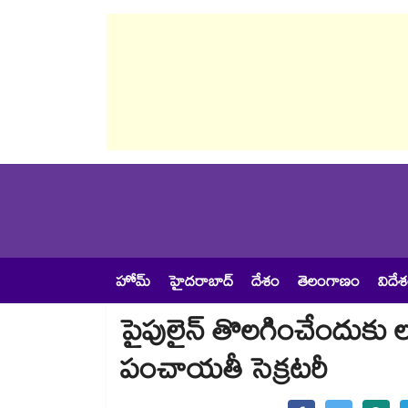
హోమ్
హైదరాబాద్
దేశం
తెలంగాణం
విదే
పైపులైన్ తొలగించేందుకు లం
పంచాయతీ సెక్రటరీ