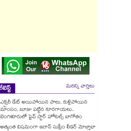
మరిన్ని వార్తలు
లేటెస్ట్
ఎక్సైరీ డేట్ అయిపోయిన పాలు, కుళ్లిపోయిన
మాంసం, బూజు పట్టిన కూరగాయలు..
బెంగళూరులో ఫైవ్ స్టార్ హోటల్స్ బాగోతం
అత్యంత విషమంగా ఇరాన్ సుప్రీం లీడర్ మోజ్తాబా