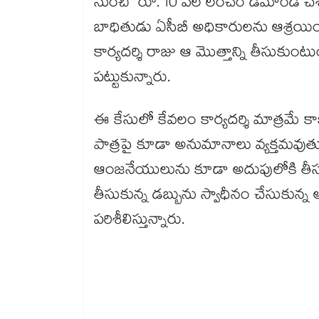
నుంచి రూ. 10 వేల లంచం డిమాండ్ చేశా
బాధితుడు ఏసీబీ అధికారులను ఆశ్రయించ
కార్యదర్శి రాజు ఆ మొత్తాన్ని తీసుకుంట
పట్టుకున్నారు.
ఈ కేసులో కేవలం కార్యదర్శి మాత్రమే కా
పాత్రపై కూడా అనుమానాలు వ్యక్తమవుతు
ఆంజనేయులును కూడా అదుపులోకి తీసుక
తీసుకున్న డబ్బును స్వాధీనం చేసుకున్న
పరిశీలిస్తున్నారు.