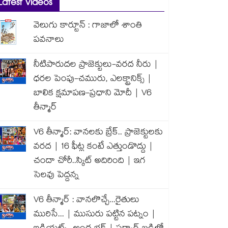
Latest Videos
వెలుగు కార్టూన్ : గాజాలో శాంతి
పవనాలు
నీటిపారుదల ప్రాజెక్టులు-వరద నీరు |
ధరల పెంపు-చమురు, ఎలక్ట్రానిక్స్ |
బాలిక క్షమాపణ-ప్రధాని మోదీ | V6
తీన్మార్
V6 తీన్మార్: వానలకు బ్రేక్.. ప్రాజెక్టులకు
వరద | 16 ఫీట్ల కంటే ఎత్తుండొద్దు |
చందా చోరీ..స్కిట్ అదిరింది | ఇగ
సెలవు పెద్దన్న
V6 తీన్మార్ : వానలొచ్చే...రైతులు
మురిసే... | ముసురు పట్టిన పట్నం |