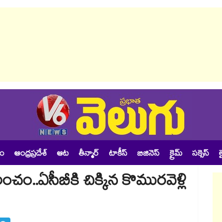
శం
ఆంధ్రప్రదేశ్
ఆట
తీన్మార్
టాకీస్
బిజినెస్
క్రైమ్
సక్సెస్
ల
చం..ఏసీబీకి చిక్కిన కొమురవెళ్లి