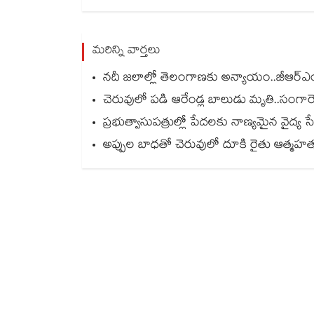
మరిన్ని వార్తలు
నదీ జలాల్లో తెలంగాణకు అన్యాయం..జీఆర్ఎంబీ
చెరువులో పడి ఆరేండ్ల బాలుడు మృతి..సంగారెడ్
ప్రభుత్వాసుపత్రుల్లో పేదలకు నాణ్యమైన వైద్య 
అప్పుల బాధతో చెరువులో దూకి రైతు ఆత్మహత్య.