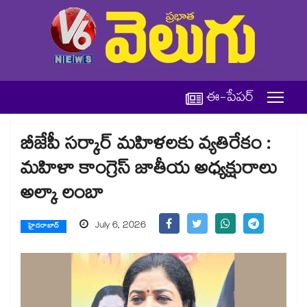
ఈ-పేపర్
బీజేపీ సర్కార్ మహిళలకు వ్యతిరేకం :
మహిళా కాంగ్రెస్ జాతీయ అధ్యక్షురాలు
అల్కా లంబా
July 6, 2026
హైదరాబాద్