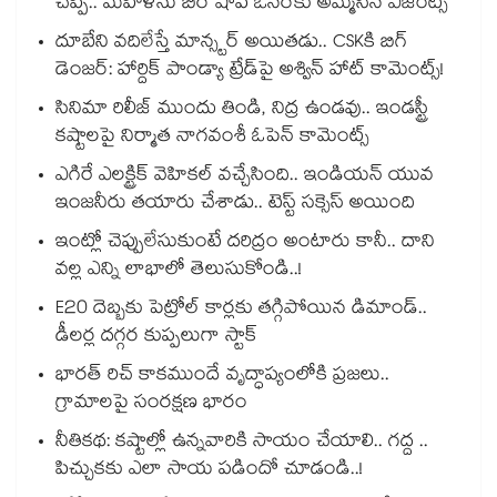
చెప్పి.. మహిళను బీర్ షాప్ ఓనర్⁭కు అమ్మేసిన ఏజెంట్స్
దూబేని వదిలేస్తే మాన్స్టర్ అయితడు.. CSKకి బిగ్
డెంజర్: హార్దిక్ పాండ్యా ట్రేడ్‌పై అశ్విన్ హాట్ కామెంట్స్!
సినిమా రిలీజ్ ముందు తిండి, నిద్ర ఉండవు.. ఇండస్ట్రీ
కష్టాలపై నిర్మాత నాగవంశీ ఓపెన్ కామెంట్స్
ఎగిరే ఎలక్ట్రిక్ వెహికల్ వచ్చేసింది.. ఇండియన్ యువ
ఇంజనీరు తయారు చేశాడు.. టెస్ట్ సక్సెస్ అయింది
ఇంట్లో చెప్పులేసుకుంటే దరిద్రం అంటారు కానీ.. దాని
వల్ల ఎన్ని లాభాలో తెలుసుకోండి..!
E20 దెబ్బకు పెట్రోల్ కార్లకు తగ్గిపోయిన డిమాండ్..
డీలర్ల దగ్గర కుప్పలుగా స్టాక్
భారత్ రిచ్ కాకముందే వృద్ధాప్యంలోకి ప్రజలు..
గ్రామాలపై సంరక్షణ భారం
నీతికథ: కష్టాల్లో ఉన్నవారికి సాయం చేయాలి.. గద్ద ..
పిచ్చుకకు ఎలా సాయ పడిందో చూడండి..!