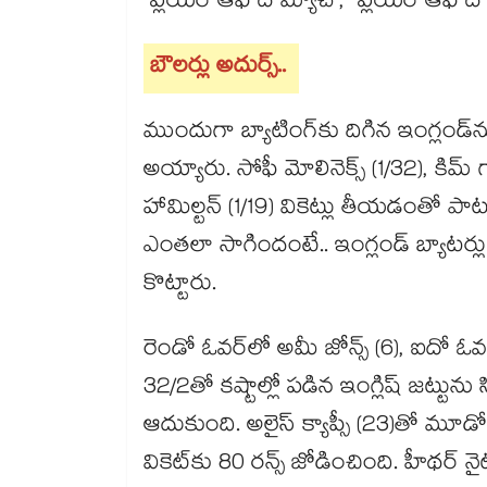
‘ప్లేయర్ ఆఫ్‌‌ ద మ్యాచ్‌‌’, ‘ప్లేయర్‌‌ ఆఫ్
బౌలర్లు అదుర్స్‌‌‌‌‌..
ముందుగా బ్యాటింగ్‌‌కు దిగిన ఇంగ్లండ్‌‌ను
అయ్యారు. సోఫీ మోలినెక్స్ (1/32), కిమ్ గా
హామిల్టన్‌‌ (1/19) వికెట్లు తీయడంతో పాటు
ఎంతలా సాగిందంటే.. ఇంగ్లండ్ బ్యాటర్లు మొ
కొట్టారు.
రెండో ఓవర్‌‌లో అమీ జోన్స్‌‌ (6), ఐదో ఓవర్‌‌ల
32/2తో కష్టాల్లో పడిన ఇంగ్లిష్‌‌ జట్టును 
ఆదుకుంది. అలైస్‌‌ క్యాప్సీ (23)తో మూడో వ
వికెట్‌‌కు 80 రన్స్‌‌ జోడించింది. హీథర్‌‌ 