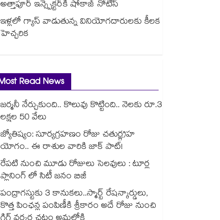
అత్తాపూర్ ఇన్స్పెక్టర్‎కి షోకాజ్ నోటీస్
ఇళ్లలో గ్యాస్ వాడుతున్న వినియోగదారులకు కీలక
హెచ్చరిక
Most Read News
జర్మనీ నేర్చుకుంది.. కొలువు కొట్టింది.. నెలకు రూ.3
లక్షల 50 వేలు
జ్యోతిష్యం: సూర్యగ్రహణం రోజు చతుర్గ్రహ
యోగం.. ఈ రాశుల వారికి జాక్ పాట్!
రేపటి నుంచి మూడు రోజులు సెలవులు : టూర్ల
ప్లానింగ్ లో సిటీ జనం బిజీ
పంద్రాగస్టుకు 3 కానుకలు..స్మార్ట్ రేషన్కార్డులు,
కొత్త పింఛన్ల పంపిణీకి శ్రీకారం అదే రోజు నుంచి
గిగ్ వర్కర్ల చట్టం అమల్లోకి