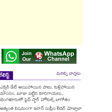
మరిన్ని వార్తలు
లేటెస్ట్
ఎక్సైరీ డేట్ అయిపోయిన పాలు, కుళ్లిపోయిన
మాంసం, బూజు పట్టిన కూరగాయలు..
బెంగళూరులో ఫైవ్ స్టార్ హోటల్స్ బాగోతం
అత్యంత విషమంగా ఇరాన్ సుప్రీం లీడర్ మోజ్తాబా