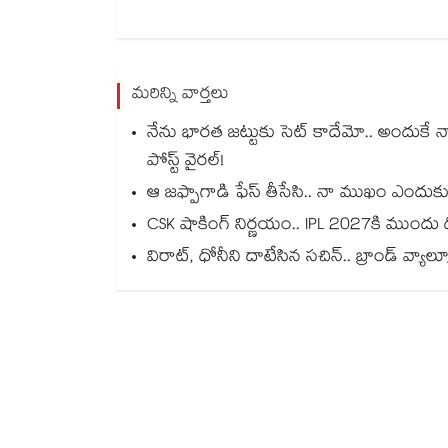
మరిన్ని వార్తలు
నేను భారత జట్టుకు సెట్ కాదేమో.. అందుకే 
పోస్ట్ వైరల్!
ఆ జఫ్పాగాడి ఫేస్ తీసేసి.. నా ముఖం ఎందుకు 
CSK షాకింగ్ నిర్ణయం.. IPL 2027కి ముంద
విరాట్, ధోనీని దాటేసిన సచిన్.. బ్రాండ్ వ్యాల్య