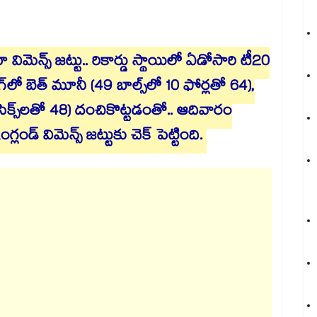
ా విమెన్స్‌‌ జట్టు.. రికార్డు స్థాయిలో ఏడోసారి టీ20
‌‌లో బెత్‌‌ మూనీ (49 బాల్స్‌‌లో 10 ఫోర్లతో 64),
ు, 2 సిక్స్‌‌లతో 48) దంచికొట్టడంతో.. ఆదివారం
ండ్‌‌ విమెన్స్‌‌ జట్టుకు చెక్‌‌ పెట్టింది.