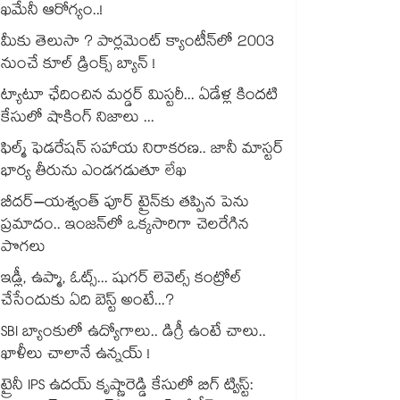
ఖమేనీ ఆరోగ్యం..!
మీకు తెలుసా ? పార్లమెంట్ క్యాంటీన్⁪లో 2003
నుంచే కూల్ డ్రింక్స్ బ్యాన్ !
ట్యాటూ ఛేదించిన మర్డర్ మిస్టరీ... ఏడేళ్ల కిందటి
కేసులో షాకింగ్ నిజాలు ...
ఫిల్మ్ ఫెడరేషన్ సహాయ నిరాకరణ.. జానీ మాస్టర్
భార్య తీరును ఎండగడుతూ లేఖ
బీదర్–యశ్వంత్ పూర్ ట్రైన్‎కు తప్పిన పెను
ప్రమాదం.. ఇంజన్‎లో ఒక్కసారిగా చెలరేగిన
పొగలు
ఇడ్లీ, ఉప్మా, ఓట్స్... షుగర్ లెవెల్స్ కంట్రోల్
చేసేందుకు ఏది బెస్ట్ అంటే...?
SBI బ్యాంకులో ఉద్యోగాలు.. డిగ్రీ ఉంటే చాలు..
ఖాళీలు చాలానే ఉన్నయ్ !
ట్రైనీ IPS ఉదయ్ కృష్ణారెడ్డి కేసులో బిగ్ ట్విస్ట్: