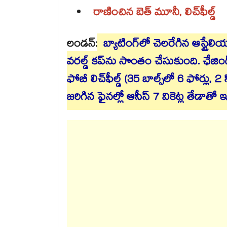
రాణించిన బెత్‌‌ మూనీ, లిచ్‌‌ఫీల్డ్‌‌
లండన్:
బ్యాటింగ్‌‌లో చెలరేగిన ఆస్ట్రేలియ
వరల్డ్‌‌ కప్‌‌ను సొంతం చేసుకుంది. ఛేజింగ్
ఫోబీ లిచ్‌‌ఫీల్డ్‌‌ (35 బాల్స్‌‌లో 6 ఫోర్ల
జరిగిన ఫైనల్లో ఆసీస్‌‌ 7 వికెట్ల తేడాతో ఇంగ్ల