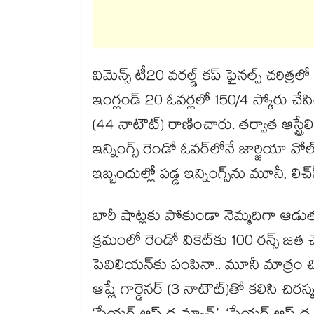
విమెన్స్‌‌ టీ20 వరల్డ్‌‌ కప్‌‌ ఫైనల్స్ చరిత
ఇంగ్లండ్‌‌ 20 ఓవర్లలో 150/4 స్కోరు చేసింది.
(44 నాటౌట్‌‌) రాణించారు. తర్వాత ఆస్ట్రేల
ఇన్నింగ్స్‌‌ రెండో ఓవర్‌‌లోనే జార్జియా వోల్‌
ఇబ్బందుల్లో పడ్డ ఇన్నింగ్స్‌‌ను మూనీ, లిచ్
భారీ షాట్లకు పోకుండా నెమ్మదిగా ఆడుతూ
క్రమంలో రెండో వికెట్‌‌కు 100 రన్స్‌‌ జత చేశా
పెవిలియన్‌‌కు పంపినా.. మూనీ మాత్రం చివరి
ఆష్లే గార్డెనర్‌‌ (3 నాటౌట్‌‌)తో కలిసి