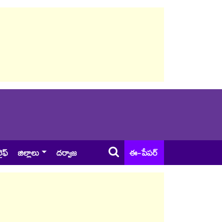
ైఫ్
జిల్లాలు
దర్వాజ
ఈ-పేపర్