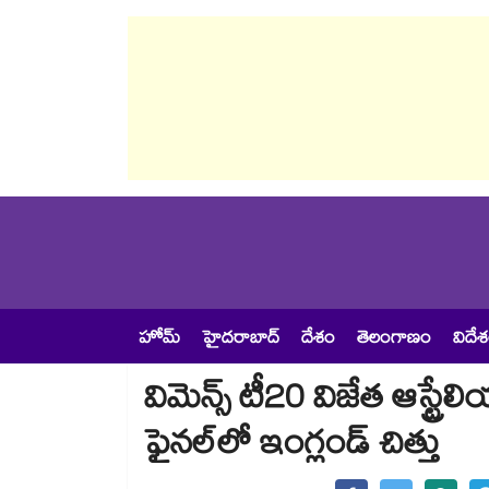
హోమ్
హైదరాబాద్
దేశం
తెలంగాణం
విదే
విమెన్స్ టీ20 విజేత ఆస్ట్రేలి
ఫైనల్⁭లో ఇంగ్లండ్ చిత్తు