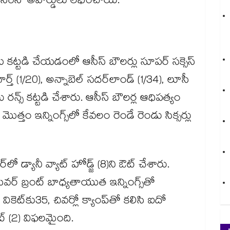
‌‌ ద సిరీస్‌‌’ అవార్డులు లభించాయి.
 కట్టడి చేయడంలో ఆసీస్‌‌ బౌలర్లు సూపర్‌‌ సక్సెస్‌‌
ర్త్ (1/20), అన్నాబెల్ సదర్‌‌లాండ్ (1/34), లూసీ
 రన్స్‌‌ కట్టడి చేశారు. ఆసీస్ బౌలర్ల ఆధిపత్యం
త్తం ఇన్నింగ్స్‌‌లో కేవలం రెండే రెండు సిక్సర్లు
ో డ్యానీ వ్యాట్‌‌ హోడ్జ్‌‌ (8)ని ఔట్‌‌ చేశారు.
సివర్‌‌ బ్రంట్ బాధ్యతాయుత ఇన్నింగ్స్‌‌తో
ికెట్‌‌కు35, చివర్లో క్యాంప్‌‌తో కలిసి ఐదో
నైట్‌‌ (2) విఫలమైంది.