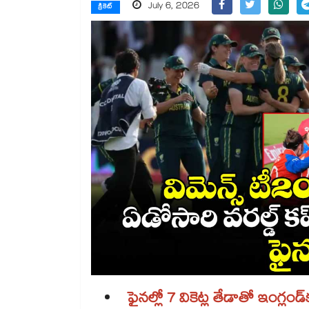
July 6, 2026
క్రికెట్
ఫైనల్లో 7 వికెట్ల తేడాతో ఇంగ్లండ్‌‌క