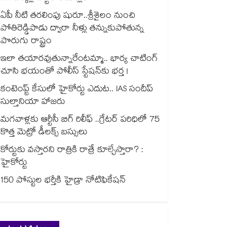
ఏపీ నీటి తరలింపు షురూ..శ్రీశైలం నుంచి
పోతిరెడ్డిపాడు ద్వారా నీళ్లు తన్నుకుపోతున్న
పొరుగు రాష్ట్రం
ఇలా తయారవుతున్నారేంటమ్మా.. భార్య చాటింగ్
చూసి భయంతో పోలీస్ స్టేషన్⁫కు భర్త !
కంటెంప్ట్ కేసులో హైకోర్టు ఎదుట.. IAS సందీప్
సుల్తానియా హాజరు
మగవాళ్లకు ఆర్టీసీ బిగ్ రిలీఫ్ ..గ్రేటర్ పరిధిలో 75
కొత్త మెట్రో డీలక్స్ బస్సులు
కోర్టుకు వస్తారని రాత్రికి రాత్రే కూల్చేస్తారా? :
హైకోర్టు
150 పోస్టుల భర్తీకి హైడ్రా నోటిఫికేషన్