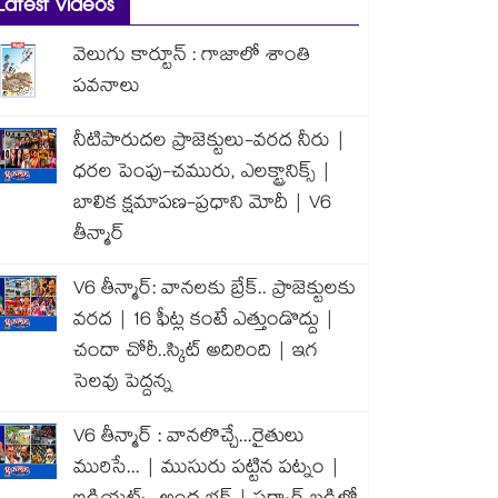
Latest Videos
వెలుగు కార్టూన్ : గాజాలో శాంతి
పవనాలు
నీటిపారుదల ప్రాజెక్టులు-వరద నీరు |
ధరల పెంపు-చమురు, ఎలక్ట్రానిక్స్ |
బాలిక క్షమాపణ-ప్రధాని మోదీ | V6
తీన్మార్
V6 తీన్మార్: వానలకు బ్రేక్.. ప్రాజెక్టులకు
వరద | 16 ఫీట్ల కంటే ఎత్తుండొద్దు |
చందా చోరీ..స్కిట్ అదిరింది | ఇగ
సెలవు పెద్దన్న
V6 తీన్మార్ : వానలొచ్చే...రైతులు
మురిసే... | ముసురు పట్టిన పట్నం |