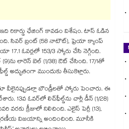
్రలో ఇది రికార్డు ఛేజింగ్‌‌ కావడం విశేషం. టాస్‌‌ ఓడిన
 సివర్‌‌ బ్రంట్‌‌ (58 నాటౌట్‌‌), ఫ్రెయా క్యాంప్‌‌
ియా 17.1 ఓవర్లలో 153/3 స్కోరు చేసి నెగ్గింది.
‌ (9)ను లారెన్‌‌ బెల్‌‌ (1/38) ఔట్‌‌ చేసింది. 17/1తో
‌‌ఫీల్డ్‌‌ అద్భుతంగా ముందుకు తీసుకెళ్లారు.
 వీలైనప్పుడల్లా బౌండ్రీలతో స్కోరు పెంచారు. ఈ
రు. 13వ ఓవర్‌‌లో లిచ్‌‌ఫీల్డ్‌‌ను చార్లీ డీన్‌‌ (1/28)
 వరకు క్రీజులో నిలిచింది. ఎలైస్‌‌ పెర్రీ (13),
 చిరస్మరణీయ విజయాన్ని అందించింది. మూనీకి