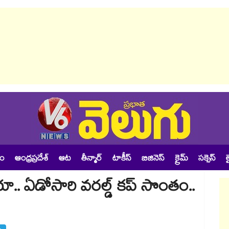
శం
ఆంధ్రప్రదేశ్
ఆట
తీన్మార్
టాకీస్
బిజినెస్
క్రైమ్
సక్సెస్
ల
యా.. ఏడోసారి వరల్డ్‌‌ కప్‌‌ సొంతం..