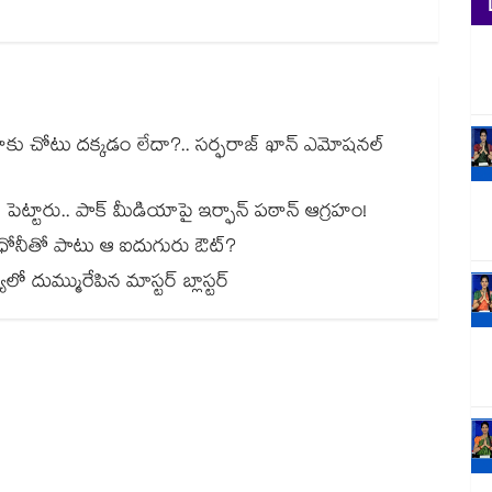
నాకు చోటు దక్కడం లేదా?.. సర్ఫరాజ్ ఖాన్ ఎమోషనల్
పెట్టారు.. పాక్ మీడియాపై ఇర్ఫాన్ పఠాన్ ఆగ్రహం!
ు ధోనీతో పాటు ఆ ఐదుగురు ఔట్?
ూలో దుమ్మురేపిన మాస్టర్ బ్లాస్టర్