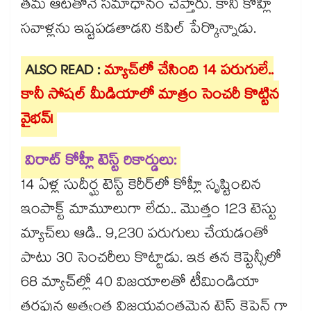
తమ ఆటతోనే సమాధానం చెప్తారు. కానీ కోహ్లీ
సవాళ్లను ఇష్టపడతాడని కపిల్ పేర్కొన్నాడు.
ALSO READ :
మ్యాచ్‌లో చేసింది 14 పరుగులే..
కానీ సోషల్ మీడియాలో మాత్రం సెంచరీ కొట్టిన
వైభవ్!
విరాట్ కోహ్లీ టెస్ట్ రికార్డులు:
14 ఏళ్ల సుదీర్ఘ టెస్ట్ కెరీర్‌లో కోహ్లీ సృష్టించిన
ఇంపాక్ట్ మామూలుగా లేదు.. మొత్తం 123 టెస్టు
మ్యాచ్‌లు ఆడి.. 9,230 పరుగులు చేయడంతో
పాటు 30 సెంచరీలు కొట్టాడు. ఇక తన కెప్టెన్సీలో
68 మ్యాచ్‌ల్లో 40 విజయాలతో టీమిండియా
తరపున అత్యంత విజయవంతమైన టెస్ట్ కెప్టెన్ గా