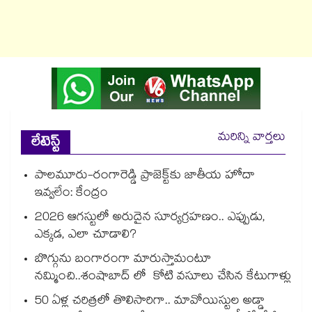
మరిన్ని వార్తలు
లేటెస్ట్
పాలమూరు-రంగారెడ్డి ప్రాజెక్ట్‎కు జాతీయ హోదా
ఇవ్వలేం: కేంద్రం
2026 ఆగస్టులో అరుదైన సూర్యగ్రహణం.. ఎప్పుడు,
ఎక్కడ, ఎలా చూడాలి?
బొగ్గును బంగారంగా మారుస్తామంటూ
నమ్మించి..శంషాబాద్ లో కోటి వసూలు చేసిన కేటుగాళ్లు
50 ఏళ్ల చరిత్రలో తొలిసారిగా.. మావోయిస్టుల అడ్డా