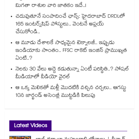
మిగతా రాశుల వారి జాతకం ఇదే..!
చదువుతూనే సంపాదించే ఛాన్స్: హైదరాబాద్ DRDLలో
165 ఇంటర్న్‌షిప్ పోస్టులు.. వెంటనే అప్లయ్
చేసుకోండి..
ఆ మూడు దేశాలకే సాధ్యమైన టెక్నాలజీ.. ఇప్పుడు
ఇండియాకు సొంతం.. FFSC రాకెట్ ఇంజిన్ ప్రాముఖ్యత
ఏంటి..?
నెలకు 30 వేలు అద్దె కడుతున్నా ఏంటీ పరిస్థితి..? సోషల్
మీడియాలో వీడియో వైరల్
ఆ ఒక్క మెలికతో మళ్లీ మొదటికి వచ్చిన చర్చలు.. ఆగస్టు
10న జార్ఖండ్ అసెంబ్లీ ముట్టడికి పిలుపు
Latest Videos