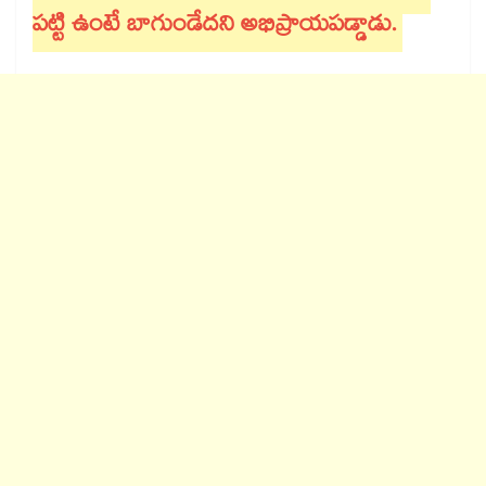
పట్టి ఉంటే బాగుండేదని అభిప్రాయపడ్డాడు.