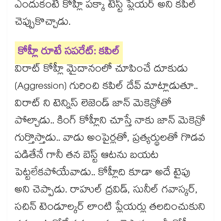
ఎందుకంటే కోహ్లీ పక్కా టెస్ట్ ప్లేయర్ అని కపిల్
చెప్పుకొచ్చాడు.
కోహ్లీ రూటే సపరేట్: కపిల్
విరాట్ కోహ్లీ మైదానంలో చూపించే దూకుడు
(Aggression) గురించి కపిల్ దేవ్ మాట్లాడుతూ..
విరాట్ ని టెన్నిస్ లెజెండ్ జాన్ మెకెన్రోతో
పోల్చాడు.. కింగ్ కోహ్లీని చూస్తే నాకు జాన్ మెకెన్రో
గుర్తొస్తాడు.. వాడు అంపైర్లతో, ప్రత్యర్థులతో గొడవ
పడితేనే గానీ తన బెస్ట్ ఆటను బయట
పెట్టలేకపోయేవాడు.. కోహ్లీది కూడా అదే టైపు
అని చెప్పాడు. రాహుల్ ద్రవిడ్, సునీల్ గవాస్కర్,
సచిన్ టెండూల్కర్ లాంటి ప్లేయర్లు తలదించుకుని