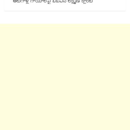
ఆటగాళ్ల గాయాలపై వీవీఎస్ లక్ష్మణ్ క్లారిటీ