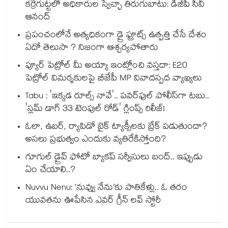
కర్రెగుట్టలో అధికారుల స్వేచ్ఛా తిరుగుబాటు: డీజీపీ సీవీ
ఆనంద్
ప్రపంచంలోనే అత్యధికంగా డ్రై ఫ్రూట్స్ ఉత్పత్తి చేసే దేశం
ఏదో తెలుసా ? నిజంగా ఆశ్చర్యపోతారు
ప్యూర్ పెట్రోల్ మీ అయ్యా ఇంట్లోంచి వస్తదా: E20
పెట్రోల్ విమర్శకులపై బీజేపీ MP వివాదస్పద వ్యాఖ్యలు
Tabu : 'ఇక్కడ రూల్స్ నావే'.. పవర్‌ఫుల్ పోలీస్‌గా టబు..
'స్లమ్ డాగ్ 33 టెంపుల్ రోడ్' గ్లింప్స్ రిలీజ్!
ఓలా, ఉబర్, ర్యాపిడో బైక్ ట్యాక్సీలకు బ్రేక్ పడుతుందా?
అసలు ప్రభుత్వం ఎందుకు వ్యతిరేకిస్తోంది?
గూగుల్ డ్రైవ్ ఫోటో బ్యాకప్ సర్వీసులు బంద్.. ఇప్పుడు
ఏం చేయాలి..?
Nuvvu Nenu: ‘నువ్వు నేను’కు పాతికేళ్లు.. ఓ తరం
యువతను ఊపేసిన ఎవర్ గ్రీన్ లవ్ స్టోరీ