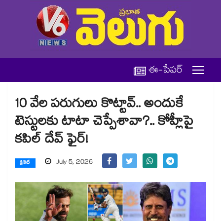
ఈ-పేపర్
10 వేల పరుగులు కొట్టావ్.. అందుకే
టెస్టులకు టాటా చెప్పేశావా?.. కోహ్లీపై
కపిల్ దేవ్ ఫైర్!
July 5, 2026
క్రికెట్