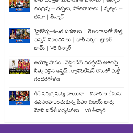
లాల్ దర్వాజా మహంకాళి బోనాలు | తీన్మార్
చంద్రవ్వ – భక్తులు, పోతరాజులు | నృత్యం –
భీమా | తీన్మార్
హైకోర్టు-ఉచిత పథకాలు | తెలంగాణలో కొత్త
పెన్షన్ నిబంధనలు | భారీ వర్షం-ట్రాఫిక్
జామ్ | V6 తీన్మార్
అయ్యో పాపం.. వెస్టిండీస్ వరల్డ్‌కప్ ఆశలపై
నీళ్లు చల్లిన ఆఫ్ఘన్.. క్వాలిఫికేషన్ రేసులో మళ్లీ
గందరగోళం!
గిగ్ వర్కర్ల సమ్మె వాయిదా | విడాకుల కేసును
ఉపసంహరించుకున్న సీఎం విజయ్ భార్య |
మోదీ విదేశీ పర్యటనలు | V6 తీన్మార్