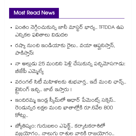
Most Read News
పంతం నెగ్గించుకున్న జానీ మాస్టర్ భార్య.. TFTDDA ఉప
ఎన్నికల ఫలితాలు విడుదల
రష్యా నుంచి ఇండియాకు రైలు.. వయా ఆఫ్ఘనిస్తాన్,
పాకిస్తాన్!
నా అల్లుడు 25 మందిని పెళ్లి చేసుకున్న పచ్చిమోసగాడు:
బీజేపీ ఎమ్మెల్యే
వరంగల్ సిటీ మహిళలకు శుభవార్త.. ఇదే మంచి ఛాన్స్..
ట్రైనింగ్ ఇచ్చి.. జాబ్ ఇస్తారు !
ఇందిరమ్మ ఇండ్ల స్కీమ్‌‌‌‌‌‌‌‌లో ఆధార్ పేమెంట్స్ సక్సెస్..
రెండున్నర లక్షల మంది ఖాతాల్లోకి రూ.6వేల 800
కోట్లు..
జ్యోతిష్యం: గురుబలం ఎఫెక్ట్.. కర్కాటకరాశిలో
వజ్రయోగం.. నాలుగు రాశుల వారికి రాజయోగం..