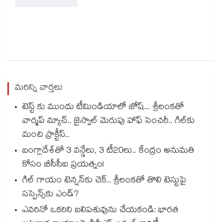
మరిన్ని వార్తలు
టెస్ట్ కు ముందు టీమిండియాలో జోష్... శ్రీలంకతో
వార్మప్ మ్యాచ్.. జైస్వాల్‌‌ మెరుపు హాఫ్‌‌ సెంచరీ.. గిల్‌‌కు
మంచి ప్రాక్టీస్‌‌..
బంగ్లాదేశ్⁬తో 3 వన్డేలు, 3 టీ20లు.. కేంద్రం అనుమతి
కోసం బీసీసీఐ ప్రయత్నం!
గిల్ గాయం టెన్షన్‌కు చెక్.. శ్రీలంకతో తొలి టెస్టుపై
సస్పెన్స్‌కు ఎండ్?
ఎవరినో ఒకరిని బలిపశువును చేయకండి: భారత