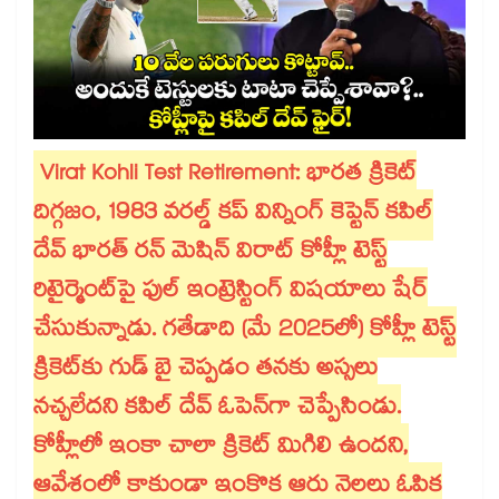
Virat Kohli Test Retirement: భారత క్రికెట్
దిగ్గజం, 1983 వరల్డ్ కప్ విన్నింగ్ కెప్టెన్ కపిల్
దేవ్ భారత్ రన్ మెషిన్ విరాట్ కోహ్లీ టెస్ట్
రిటైర్మెంట్‌పై ఫుల్ ఇంట్రెస్టింగ్ విషయాలు షేర్
చేసుకున్నాడు. గతేడాది (మే 2025లో) కోహ్లీ టెస్ట్
క్రికెట్‌కు గుడ్ బై చెప్పడం తనకు అస్సలు
నచ్చలేదని కపిల్ దేవ్ ఓపెన్‌గా చెప్పేసిండు.
కోహ్లీలో ఇంకా చాలా క్రికెట్ మిగిలి ఉందని,
ఆవేశంలో కాకుండా ఇంకొక ఆరు నెలలు ఓపిక