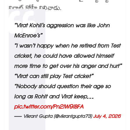
విరాట్ కోహ్లీ నిలిచాడు.
“Virat Kohli’s aggression was like John
McEnroe’s”
“I wasn’t happy when he retired from Test
cricket, he could have allowed himself
more time to get over his anger and hurt”
“Virat can still play Test cricket”
“Nobody should question their age so
long as Rohit and Virat keep…
pic.twitter.com/Pn2IW9lBFA
— Vikrant Gupta (@vikrantgupta73)
July 4, 2026