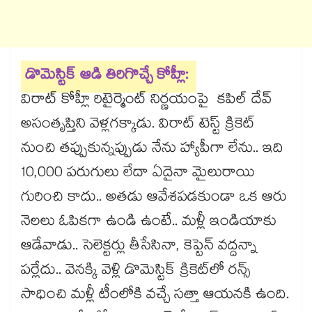
డొమెస్టిక్ ఆడి తిరిగొచ్చే కోహ్లీ:
విరాట్ కోహ్లీ రిటైర్మెంట్ నిర్ణయంపై కపిల్ దేవ్
అసంతృప్తిని వెళ్లగక్కాడు. విరాట్ టెస్ట్ క్రికెట్
నుంచి తప్పుకున్నప్పుడు నేను హ్యాపీగా లేను.. ఇది
10,000 పరుగులు లేదా ఏదైనా మైలురాయి
గురించి కాదు.. అతడు ఆవేశపడకుండా ఒక ఆరు
నెలలు ఓపికగా ఉండి ఉంటే.. మళ్లీ ఇండియాకు
ఆడేవాడు.. సెలెక్టర్లు తీసేసినా, కెప్టెన్ వద్దన్నా
పర్లేదు.. వెనక్కి వెళ్లి డొమెస్టిక్ క్రికెట్‌లో రన్స్
సాధించి మళ్లీ టీంలోకి వచ్చే సత్తా ఆయనకి ఉంది.