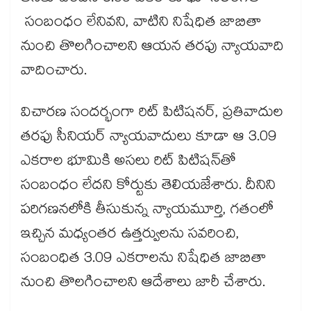
సంబంధం లేనివని, వాటిని నిషేధిత జాబితా
నుంచి తొలగించాలని ఆయన తరఫు న్యాయవాది
వాదించారు.
విచారణ సందర్భంగా రిట్‌‌ పిటిషనర్‌‌, ప్రతివాదుల
తరఫు సీనియర్‌‌ న్యాయవాదులు కూడా ఆ 3.09
ఎకరాల భూమికి అసలు రిట్‌‌ పిటిషన్‌‌తో
సంబంధం లేదని కోర్టుకు తెలియజేశారు. దీనిని
పరిగణనలోకి తీసుకున్న న్యాయమూర్తి, గతంలో
ఇచ్చిన మధ్యంతర ఉత్తర్వులను సవరించి,
సంబంధిత 3.09 ఎకరాలను నిషేధిత జాబితా
నుంచి తొలగించాలని ఆదేశాలు జారీ చేశారు.