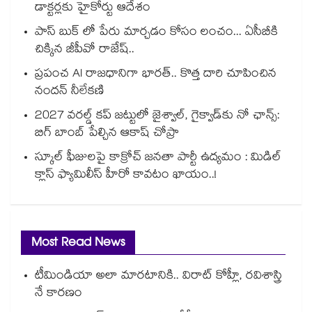
డాక్టర్లకు హైకోర్టు ఆదేశం
పాస్ బుక్ లో పేరు మార్చడం కోసం లంచం... ఏసీబీకి
చిక్కిన జీపీవో రాజేష్..
ప్రపంచ AI రాజధానిగా భారత్.. కొత్త దారి చూపించిన
నందన్ నీలేకణి
2027 వరల్డ్ కప్‎ జట్టులో జైశ్వాల్, గైక్వాడ్‎కు నో ఛాన్స్:
బిగ్ బాంబ్ పేల్చిన ఆకాష్ చోప్రా
స్కూల్ ఫీజులపై కాక్రోచ్ జనతా పార్టీ ఉద్యమం : మిడిల్
క్లాస్ ఫ్యామిలీస్ హీరో కావటం ఖాయం..!
Most Read News
టీమిండియా అలా మారటానికి.. విరాట్ కోహ్లీ, రవిశాస్త్రి
నే కారణం