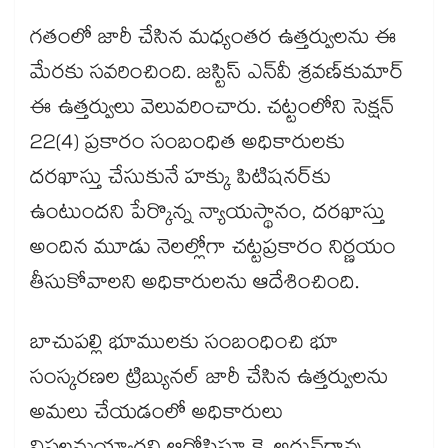
గతంలో జారీ చేసిన మధ్యంతర ఉత్తర్వులను ఈ
మేరకు సవరించింది. జస్టిస్‌‌ ఎన్‌‌వీ శ్రవణ్‌‌కుమార్‌‌
ఈ ఉత్తర్వులు వెలువరించారు. చట్టంలోని సెక్షన్‌‌
22(4) ప్రకారం సంబంధిత అధికారులకు
దరఖాస్తు చేసుకునే హక్కు పిటిషనర్‌‌కు
ఉంటుందని పేర్కొన్న న్యాయస్థానం, దరఖాస్తు
అందిన మూడు నెలల్లోగా చట్టప్రకారం నిర్ణయం
తీసుకోవాలని అధికారులను ఆదేశించింది.
బాచుపల్లి భూములకు సంబంధించి భూ
సంస్కరణల ట్రిబ్యునల్‌‌ జారీ చేసిన ఉత్తర్వులను
అమలు చేయడంలో అధికారులు