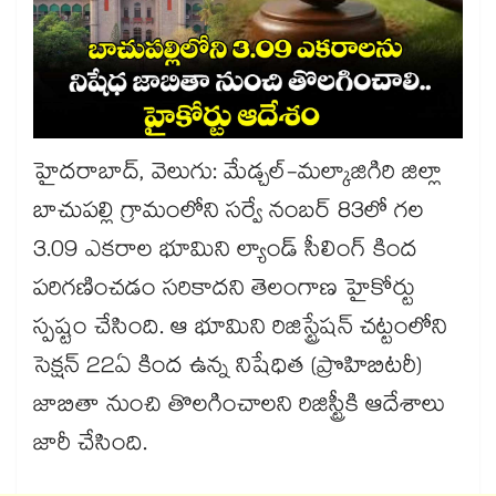
హైదరాబాద్, వెలుగు: మేడ్చల్-మల్కాజిగిరి జిల్లా
బాచుపల్లి గ్రామంలోని సర్వే నంబర్‌‌ 83లో గల
3.09 ఎకరాల భూమిని ల్యాండ్​ సీలింగ్​ కింద
పరిగణించడం సరికాదని తెలంగాణ హైకోర్టు
స్పష్టం చేసింది. ఆ భూమిని రిజిస్ట్రేషన్ చట్టంలోని
సెక్షన్‌‌ 22ఏ కింద ఉన్న నిషేధిత (ప్రొహిబిటరీ)
జాబితా నుంచి తొలగించాలని రిజిస్ట్రీకి ఆదేశాలు
జారీ చేసింది.