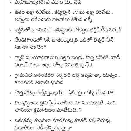
మహబూబ్నగర్: పాము కాదు.. చేపే
జీతం లక్షా 60వేలు.. కట్టాల్సిన EMIలు లక్షా 85వేలు..
అప్పులు తీరేందుకు సలహాలు కోరిన టెక్కీ
ఆర్టీసీలో జూనియర్ అసిస్టెంట్‌‌ పోస్టుల భర్తీకి గ్రీన్‌‌ సిగ్నల్
నేరడిగొండలో సినీ జాతర..ప్రకృతి ఒడిలో విశ్వక్ సేన్
సినిమా షూటింగ్
గ్యాస్ వినియోగదారుల నెత్తిన బండ.. కొత్త సెస్‌తో మోడీ
సర్కార్ రూ.4 లక్షల కోట్లు వసూళ్ల ప్లాన్..!
గ్రామసభ అనంతరం సర్పంచ్ భర్త ఆత్మహత్యా యత్నం..
కరీంనగర్ జిల్లాలో ఘటన
కొత్త నోట్లు వచ్చేస్తున్నాయ్.. డేట్, టైం ఫిక్స్ చేసిన RBI..
విద్యార్థులను క్షమిస్తేనే మోదీ దయా మయుడైతే.. మరి
సోనియా క్షమాగుణం మాటేమిటి..?
బతుకమ్మ కుంటలా మారనున్న కూకట్ పల్లి చెరువు..
ప్రణాళికలు రెడీ చేస్తున్న హైడ్రా