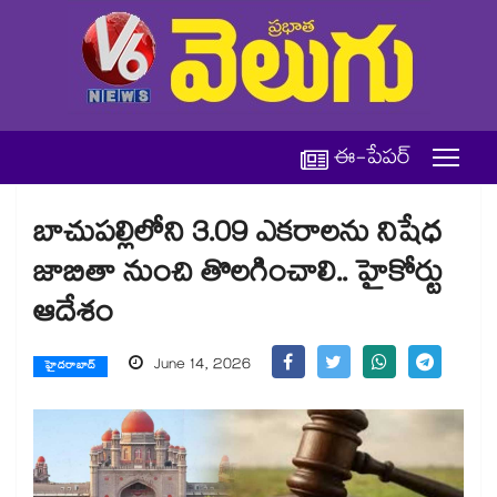
ఈ-పేపర్
బాచుపల్లిలోని 3.09 ఎకరాలను నిషేధ
జాబితా నుంచి తొలగించాలి.. హైకోర్టు
ఆదేశం
June 14, 2026
హైదరాబాద్