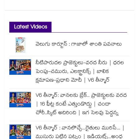
Latest Videos
వెలుగు కార్టూన్ : గాజాలో శాంతి పవనాలు
నీటిపారుదల ప్రాజెక్టులు-వరద నీరు | ధరల
పెంపు-చమురు, ఎలక్ట్రానిక్స్ | బాలిక
క్షమాపణ-ప్రధాని మోదీ | V6 తీన్మార్
V6 తీన్మార్: వానలకు బ్రేక్.. ప్రాజెక్టులకు వరద
| 16 ఫీట్ల కంటే ఎత్తుండొద్దు | చందా
చోరీ..స్కిట్ అదిరింది | ఇగ సెలవు పెద్దన్న
V6 తీన్మార్ : వానలొచ్చే...రైతులు మురిసే... |
ముసురు పట్టిన పట్నం | ఇడియట్స్...అంధ