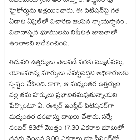
విఫలమయ్యారని ఆరోపిస్తూ కె. అర్జున్‌‌రావు
హైకోర్టును ఆశ్రయించారు. ఈ పిటిషన్‌‌పై గత
ఏడాది ఏప్రిల్‌‌లో విచారణ జరిపిన న్యాయస్థానం..
వివాదాస్పద భూములను నిషేధిత జాబితాలో
ఉంచాలని ఆదేశించింది.
తదుపరి ఉత్తర్వులు వెలువడే వరకు మ్యుటేషన్లు,
యాజమాన్య మార్పులు చేపట్టవద్దని అధికారులకు
స్పష్టం చేసింది. కాగా, ఆ మధ్యంతర ఉత్తర్వుల
వల్ల తమ హక్కులు ప్రభావితమవుతున్నాయని
పేర్కొంటూ ఏ. ఈశ్వర్‌‌ ఇంప్లీడ్ పిటిషనర్‌‌గా
మధ్యంతర దరఖాస్తు దాఖలు చేశారు. సర్వే
నంబర్‌‌ 83లో మొత్తం 17.30 ఎకరాల భూమిలో
తనకు చెందిన 3.09 ఎకరాలు భూ సీలింగ్‌‌తో