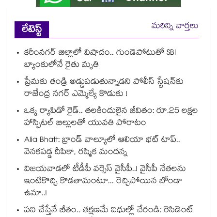
మరిన్ని వార్తలు
లేటెస్ట్
కరీంనగర్ జిల్లాలో విషాదం.. గుండెపోటుతో SBI
బ్యాంకులోనే రైతు మృతి
ప్రేమకు తండ్రి అడ్డుపడుతున్నాడని పోలీస్ స్టేషన్⁪కు
రాజేంద్ర నగర్ ఎమ్మెల్యే కొడుకు !
ఒక్క ర్యాపిడో రైడ్.. తలకిందులైన జీవితం: రూ.25 లక్షల
హాస్పిటల్ బిల్లులతో యువతి పోరాటం
Alia Bhatt: బ్రాండ్ వాల్యూలో ఆలియా భట్ టాప్..
వెనకపడ్డ దీపికా, రష్మిక మందన్న
విజయవాడలో టీడీపీ వర్సెస్ వైసీపీ..! వైసీపీ నేతలను
ఇంటికొచ్చి కొడతామంటూ... రెచ్చిపోయిన బోండా
ఉమా..!
పని చేస్తేనే జీతం.. తక్షణమే విధుల్లో చేరండి: రెసిడెంట్