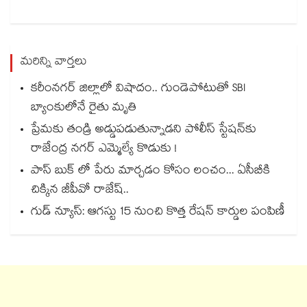
మరిన్ని వార్తలు
కరీంనగర్ జిల్లాలో విషాదం.. గుండెపోటుతో SBI
బ్యాంకులోనే రైతు మృతి
ప్రేమకు తండ్రి అడ్డుపడుతున్నాడని పోలీస్ స్టేషన్⁪కు
రాజేంద్ర నగర్ ఎమ్మెల్యే కొడుకు !
పాస్ బుక్ లో పేరు మార్చడం కోసం లంచం... ఏసీబీకి
చిక్కిన జీపీవో రాజేష్..
గుడ్ న్యూస్: ఆగస్టు 15 నుంచి కొత్త రేషన్ కార్డుల పంపిణీ