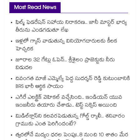
Most Read News
ఫిల్మ్ ఫెడరేషన్ సహాయ నిరాకరణ.. జానీ మాస్టర్ భార్య
తీరును ఎండగడుతూ లేఖ
ఇళ్లలో గ్యాస్ వాడుతున్న వినియోగదారులకు కీలక
హెచ్చరిక
జూరాల 32 గేట్లు ఓపెన్.. శ్రీశైలం ప్రాజెక్టుకు నీరు
విడుదల
దివంగత మాజీ ఎమ్మెల్యే పెద్ద సుదర్శన్ రెడ్డి కుటుంబానికి
BRS భారీ ఆర్థిక సాయం
ఎగిరే ఎలక్ట్రిక్ వెహికల్ వచ్చేసింది.. ఇండియన్ యువ
ఇంజనీరు తయారు చేశాడు.. టెస్ట్ సక్సెస్ అయింది
మిడిల్‌క్లాస్‌ని కలవరపెడుతున్న గోల్డ్ ర్యాలీ.. శనివారం
గ్రాముకు ఎంత పెరిగిందంటే?
త్వరలోనే మద్యం ధ‌‌ర‌‌ల పెంపు!..8 నుంచి 10 శాతం మేర