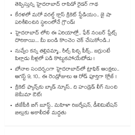
తెప్పిస్తున్న హైదరాబాద్ రాపిడో రైడర్ గాథ
కేరళలో మరో వరల్డ్ క్లాస్ క్రికెట్ స్టేడియం.. జై షా
పరిశీలించిన స్థలంలోనే గ్రౌండ్!
హైదరాబాద్ లోని ఈ ఏరియాల్లో.. ఫేక్ నంబర్ ప్లేట్స్
దొరికాయి... మీ బండి కొంచెం చెక్ చేసుకోండి..!
నువ్వేం కన్న తల్లివమ్మా.. రీల్స్ పిచ్చి పీక్స్.. జర్రుంటే
పిల్లాడు నీళ్లలో పడి కొట్టుకపోయేటోడు !
బోనాల సందర్భంగా హైదరాబాద్‌లో ట్రాఫిక్ ఆంక్షలు..
ఆగస్ట్ 9, 10.. ఈ రెండ్రోజులు ఆ రోడ్ పూర్తిగా క్లోజ్ !
క్రికెట్ ఫ్యాన్స్‌కు బ్యాడ్ న్యూస్.. ది హండ్రెడ్ లీగ్ నుంచి
జెమీమా ఔట్!
బీజేపీకి బిగ్ బూస్ట్.. మహిళా రిజర్వేషన్, డీలిమిటేషన్
బిల్లుకు అకాలీదళ్ మద్దతు