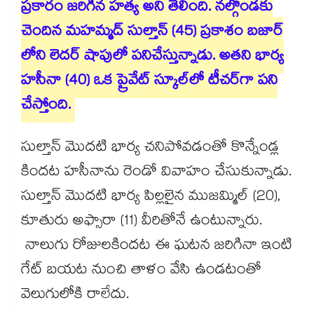
ప్రకారం జరిగిన హత్య అని తేలింది. నల్గొండకు
చెందిన మహమ్మద్ సుల్తాన్ (45) ప్రకాశం బజార్​
లోని లెదర్ షాపులో పనిచేస్తున్నాడు. అతని భార్య
హసీనా (40) ఒక ప్రైవేట్ స్కూల్​లో టీచర్​గా పని
చేస్తోంది.
సుల్తాన్ మొదటి భార్య చనిపోవడంతో కొన్నేండ్ల
కిందట హసీనాను రెండో వివాహం చేసుకున్నాడు.
సుల్తాన్​ మొదటి భార్య పిల్లలైన ముజమ్మిల్ (20),
కూతురు అఫ్సారా (11) వీరితోనే ఉంటున్నారు.
నాలుగు రోజులకిందట ఈ ఘటన జరిగినా ఇంటి
గేట్ బయట నుంచి తాళం వేసి ఉండటంతో
వెలుగులోకి రాలేదు.