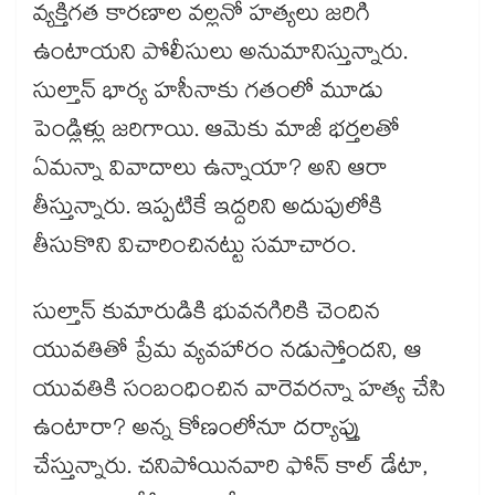
వ్యక్తిగత కారణాల వల్లనో హత్యలు జరిగి
ఉంటాయని పోలీసులు అనుమానిస్తున్నారు.
సుల్తాన్ భార్య హసీనాకు గతంలో మూడు
పెండ్లిళ్లు జరిగాయి. ఆమెకు మాజీ భర్తలతో
ఏమన్నా వివాదాలు ఉన్నాయా? అని ఆరా
తీస్తున్నారు. ఇప్పటికే ఇద్దరిని అదుపులోకి
తీసుకొని విచారించినట్టు సమాచారం.
సుల్తాన్ కుమారుడికి భువనగిరికి చెందిన
యువతితో ప్రేమ వ్యవహారం నడుస్తోందని, ఆ
యువతికి సంబంధించిన వారెవరన్నా హత్య చేసి
ఉంటారా? అన్న కోణంలోనూ దర్యాప్తు
చేస్తున్నారు. చనిపోయినవారి ఫోన్ కాల్ డేటా,