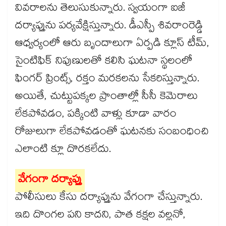
వివరాలను తెలుసుకున్నారు. స్వయంగా ఐజీ
దర్యాప్తును పర్యవేక్షిస్తున్నారు. డీఎస్పీ శివరాంరెడ్డి
ఆధ్వర్యంలో ఆరు బృందాలుగా ఏర్పడి క్లూస్ టీమ్,
సైంటిఫిక్ నిపుణులతో కలిసి ఘటనా స్థలంలో
ఫింగర్ ప్రింట్స్, రక్తం మరకలను సేకరిస్తున్నారు.
అయితే, చుట్టుపక్కల ప్రాంతాల్లో సీసీ కెమెరాలు
లేకపోవడం, పక్కింటి వాళ్లు కూడా వారం
రోజులుగా లేకపోవడంతో ఘటనకు సంబంధించి
ఎలాంటి క్లూ దొరకలేదు.
వేగంగా దర్యాప్తు
పోలీసులు కేసు దర్యాప్తును వేగంగా చేస్తున్నారు.
ఇది దొంగల పని కాదని, పాత కక్షల వల్లనో,