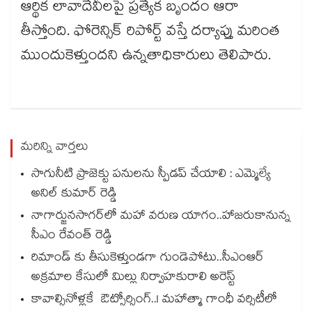
ఆర్థిక లావాదేవీలపై ప్రత్యేక బృందం ఆరా
తీస్తోంది. ఫోరెన్సిక్ రిపోర్ట్​ వస్తే దర్యాప్తు మరింత
ముందుకెళ్తుందని ఉన్నతాధికారులు తెలిపారు.
మరిన్ని వార్తలు
సాగునీటి ప్రాజెక్టు పనులను స్పీడప్ చేయాలి : ఎమ్మెల్యే
అనిల్ కుమార్ రెడ్డి
నాగార్జునసాగర్‌లో మహా వరుణ యాగం..హాజరుకానున్న
సీఎం రేవంత్ రెడ్డి
రిమాండ్ కు తీసుకెళ్తుండగా గుండెపోటు..సీఎంఆర్
అక్రమాల కేసులో మిల్లు నిర్వాహకురాలి అరెస్ట్
కావాల్సినోళ్లకే ఔట్సోర్సింగ్..! మహాత్మా గాంధీ వర్సిటీలో