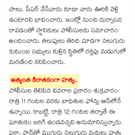
పాలు, పేపర్ వేసేవారు కూడా వారు ఊరికి వెళ్లి
ఉంటారని భావించారు. ఇంట్లో నుంచి దుర్వాసన
రావడంతో స్థానికులు పోలీసులకు సమాచారం
అందించారు. తలుపులు తెరిచి చూడగా నలుగురు
కుటుంబ సభ్యులు కుళ్లిన స్థితిలో రక్తపు మడుగులో
మరణించి కనిపించారు.
అత్యంత కిరాతకంగా హత్య..
పోలీసుల తెలిపిన వివరాల ప్రకారం శుక్రవారం
రాత్రి 11 గంటల వరకు బాధితుల ఫోన్లు ఆన్‌‌‌‌లోనే
ఉన్నాయి. కాబట్టి, రాత్రి 12 గంటల తర్వాతే ఈ
ఘాతుకం జరిగి ఉండవచ్చని అనుమానిస్తున్నారు.
పక్కా ప్లాన్​తో ముగ్గురు నలుగురు వ్యక్తులు హత్య