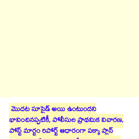
మొదట సూసైడ్ అయి ఉంటుందని
భావించినప్పటికీ, పోలీసుల ప్రాథమిక విచారణ,
పోస్ట్ మార్టం రిపోర్ట్ ఆధారంగా పక్కా ప్లాన్