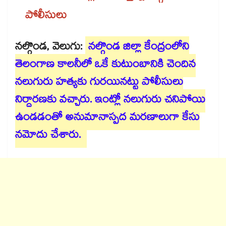
పోలీసులు
నల్గొండ, వెలుగు:
నల్గొండ జిల్లా కేంద్రంలోని
తెలంగాణ కాలనీలో ఒకే కుటుంబానికి చెందిన
నలుగురు హత్యకు గురయినట్టు పోలీసులు
నిర్ధారణకు వచ్చారు. ఇంట్లో నలుగురు చనిపోయి
ఉండడంతో అనుమానాస్పద మరణాలుగా కేసు
నమోదు చేశారు.