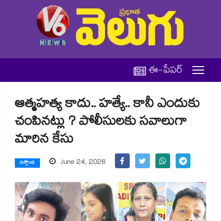
ఈ-పేపర్
ఆత్మహత్య కాదు.. హత్యే.. కానీ ఎందుకు
చంపినట్లు ? పోలీసులకు సవాలుగా
మారిన కేసు
June 24, 2026
నల్గొండ