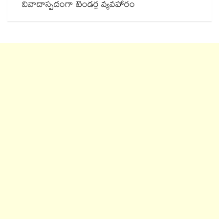
వివాదాస్పదంగా టెండర్ల వ్యవహారం