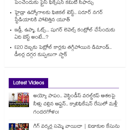
పెంచేందుకు ప్రైస్ ఫిక్సేష‌‌న్ క‌‌మిటీ సిఫార్సు
హైడ్రా ఉద్యోగాలకు ఫిజికల్ టెస్ట్.. సరూర్ నగర్
స్టేడియానికి పోటెత్తిన యూత్
ఇడ్లీ, ఉప్మా, ఓట్స్... షుగర్ లెవెల్స్ కంట్రోల్ చేసేందుకు
ఏది బెస్ట్ అంటే...?
E20 దెబ్బకు పెట్రోల్ కార్లకు తగ్గిపోయిన డిమాండ్..
డీలర్ల దగ్గర కుప్పలుగా స్టాక్
Latest Videos
అయ్యో పాపం.. వెస్టిండీస్ వరల్డ్‌కప్ ఆశలపై
నీళ్లు చల్లిన ఆఫ్ఘన్.. క్వాలిఫికేషన్ రేసులో మళ్లీ
గందరగోళం!
గిగ్ వర్కర్ల సమ్మె వాయిదా | విడాకుల కేసును