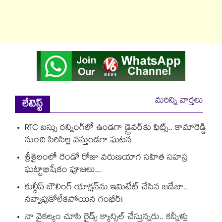
మరిన్ని వార్తలు
లేటెస్ట్
RTC బస్సు రన్నింగ్⁫లో ఉండగా డ్రైవర్‌కు ఫిట్స్.. కామారెడ్డి
నుంచి సిరిసిల్ల వస్తుండగా ఘటన
శ్రీశైలంలో రెండో రోజు వరుణయాగ సహిత సహస్ర
ఘట్టాభిషేకం పూజలు...
కుల్దీప్ బౌలింగ్ యాక్షన్‌ను ఇమిటేట్ చేసిన జడేజా..
నవ్వాపుకోలేకపోయిన గంభీర్!
నా వైకల్యం చూసి రైడ్స్ క్యాన్సిల్ చేస్తున్నరు.. కన్నీళ్లు