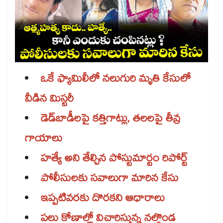
ఒకే ఫ్యామిలీలో నలుగురి మృతి కేసులో
వీడిన మిస్టరీ
డెడ్​బాడీలపై కత్తిగాట్లు, తలలపై తీవ్ర
గాయాలు
హత్యే అని తేల్చిన పోస్టుమార్టం రిపోర్ట్
పోలీసులకు సవాలుగా మారిన కేసు
ఇప్పటివరకు దొరకని ఆధారాలు
పలు కోణాల్లో విచారిస్తున్న నల్గొండ