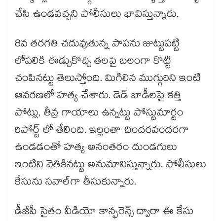
చేసి ఉండవచ్చని పోలీసులు భావిస్తున్నారు.
8వ తరగతి చదువుతున్న పాపను జుట్టుపట్టి
లోపలికి ఈడ్చుకొచ్చి తలపై బలంగా కొట్టి
చంపినట్టు తెలుస్తోంది. మిగిలిన ముగ్గురిని ఇంటి
ఆవరణలో హత్య చేశారు. డెడ్ బాడీలపై కత్తి
పోట్లు, తీవ్ర గాయాలు ఉన్నట్టు పోస్టుమార్టం
రిపోర్ట్ లో తేలింది. ఇల్లంతా చిందరవందరగా
ఉండడంతో హత్య అనంతరం దుండగులు
ఇంటిని వెతికినట్టు అనుమానిస్తున్నారు. పోలీసులు
కేసును సవాల్​గా తీసుకున్నారు.
డీజీపీ సైతం వీడియో కాన్ఫరెన్స్ ద్వారా ఈ కేసు