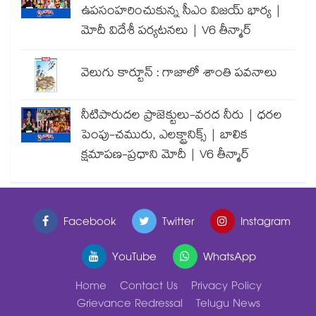
ఉపసంహరించుకున్న సీఎం విజయ్ భార్య |
మోదీ విదేశీ పర్యటనలు | V6 తీన్మార్
వెలుగు కార్టూన్ : గాజాలో శాంతి పవనాలు
నీటిపారుదల ప్రాజెక్టులు-వరద నీరు | ధరల
పెంపు-చమురు, ఎలక్ట్రానిక్స్ | బాలిక
క్షమాపణ-ప్రధాని మోదీ | V6 తీన్మార్
Facebook
Twitter
Instagram
YouTube
WhatsApp
Home
Contact Us
Privacy Policy
Grievance Redressal
Telugu News