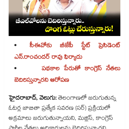
సీఈవోకు బీజేపీ స్టేట్ ప్రెసిడెంట్
ఎన్.రాంచందర్ రావు ఫిర్యాదు
పథకాల పేరుతో కాంగ్రెస్ నేతలు
బెదిరిస్తున్నారని ఆరోపణ
హైదరాబాద్, వెలుగు:
తెలంగాణలో జరుగుతున్న
ఓటర్ల జాబితా ప్రత్యేక సవరణ (సర్) ప్రక్రియలో
అక్రమాలు జరుగుతున్నాయని, మజ్లిస్, కాంగ్రెస్