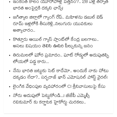
ఇంకెంత కాలం యూరోపోళ్ల పెత్తనం?.. 28 ఏళ్ల తర్వాత
భారత అంపైర్లకి దక్కని ఛాన్స్!
జగిత్యాల జిల్లాలో గ్యాంగ్ రేప్.. మహిళను డబుల్ బెడ్
రూమ్ ఇళ్లలోకి తీసుకెళ్లి..నలుగురు యువకులు
అత్యాచారం..
కొత్తూరు ఆయిల్ గ్యాస్⁪ ప్లాంట్⁫లో కేంద్ర బలగాలు..
అసలు విషయం తెలిసి ఊపిరి పీల్చుకున్న జనం
తిరుమలలో ఘోర ప్రమాదం.. ఘాట్ రోడ్డులో అదుపుతప్పి
లోయలో పడ్డ కారు...
నేను భారత జట్టుకు సెట్ కాదేమో.. అందుకే నాకు చోటు
దక్కడం లేదా?.. సర్ఫరాజ్ ఖాన్ ఎమోషనల్ పోస్ట్ వైరల్!
లైంగిక వేధింపుల వ్యవహారంలో CI శ్రీనివాసులుపై కేసు
నోరు అదుపులో పెట్టుకోండి...! బీజేపీ ఎమ్మెల్సీ
రవికుమార్ కు కర్ణాటక హైకోర్టు చురకలు..