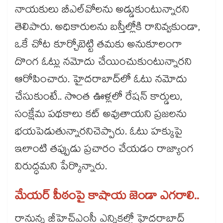
నాయకులు బీఎల్​వోలను అడ్డుకుంటున్నారని
తెలిపారు. అధికారులను బస్తీల్లోకి రానివ్వకుండా,
ఒకే చోట కూర్చోబెట్టి తమకు అనుకూలంగా
దొంగ ఓట్లు నమోదు చేయించుకుంటున్నారని
ఆరోపించారు. హైదరాబాద్‌‌‌‌‌‌‌‌లో ఓటు నమోదు
చేసుకుంటే.. సొంత ఊళ్లలో రేషన్ కార్డులు,
సంక్షేమ పథకాలు కట్ అవుతాయని ప్రజలను
భయపెడుతున్నారనిచెప్పారు. ఓటు హక్కుపై
ఇలాంటి తప్పుడు ప్రచారం చేయడం రాజ్యాంగ
విరుద్ధమని పేర్కొన్నారు.
మేయర్ పీఠంపై కాషాయ జెండా ఎగరాలి..
రానున్న జీహెచ్‌‌‌‌‌‌‌‌ఎంసీ ఎన్నికల్లో హైదరాబాద్