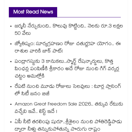
Most Read News
జర్మనీ నేర్చుకుంది.. కొలువు కొట్టింది.. నెలకు రూ.3 లక్షల
50 వేలు
జ్యోతిష్యం: సూర్యగ్రహణం రోజు చతుర్గ్రహ యోగం.. ఈ
రాశుల వారికి జాక్ పాట్!
పంద్రాగస్టుకు 3 కానుకలు..స్మార్ట్ రేషన్కార్డులు, కొత్త
పింఛన్ల పంపిణీకి శ్రీకారం అదే రోజు నుంచి గిగ్ వర్కర్ల
చట్టం అమల్లోకి
రేపటి నుంచి మూడు రోజులు సెలవులు : టూర్ల ప్లానింగ్
లో సిటీ జనం బిజీ
Amazon Great Freedom Sale 2026.. తక్కువ రేటుకు
వచ్చేవి ఇవే.. లిస్ట్ ఇదే !
ఏపీ నీటి తరలింపు షురూ..శ్రీశైలం నుంచి పోతిరెడ్డిపాడు
ద్వారా నీళ్లు తన్నుకుపోతున్న పొరుగు రాష్ట్రం