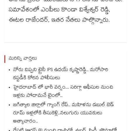
అనే సూత్రంతో ముందుకు సాగాలని సూచించారు.
సమావేశంలో ఎంపీలు కొండా విశ్వేశ్వర్ రెడ్డి,
ఈటల రాజేందర్, ఇతర నేతలు పాల్గొన్నారు.
మరిన్ని వార్తలు
నోరు విప్పని ట్రైనీ IPS ఉదయ్ కృష్ణారెడ్డి.. మరోసారి
కస్టడీకి కోరిన పోలీసులు
హైదరాబాద్ లో భారీ వర్షం... సరిగ్గా ఆఫీసుల నుంచి
ఇళ్లకు పోదామనే టైంలో..
జగిత్యాల జిల్లాలో గ్యాంగ్ రేప్.. మహిళను డబుల్ బెడ్
రూమ్ ఇళ్లలోకి తీసుకెళ్లి..నలుగురు యువకులు
అత్యాచారం..