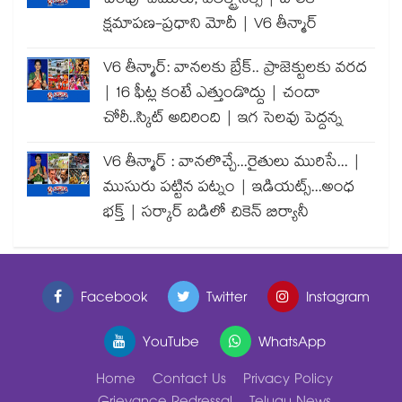
పెంపు-చమురు, ఎలక్ట్రానిక్స్ | బాలిక
క్షమాపణ-ప్రధాని మోదీ | V6 తీన్మార్
V6 తీన్మార్: వానలకు బ్రేక్.. ప్రాజెక్టులకు వరద
| 16 ఫీట్ల కంటే ఎత్తుండొద్దు | చందా
చోరీ..స్కిట్ అదిరింది | ఇగ సెలవు పెద్దన్న
V6 తీన్మార్ : వానలొచ్చే...రైతులు మురిసే... |
ముసురు పట్టిన పట్నం | ఇడియట్స్...అంధ
భక్త్ | సర్కార్ బడిలో చికెన్ బిర్యానీ
Facebook
Twitter
Instagram
YouTube
WhatsApp
Home
Contact Us
Privacy Policy