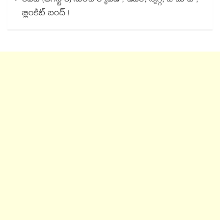
రేపటి (ఆగస్ట్ 8) నుంచి ర్యాపిడో, ఉబర్, స్విగ్గీ, జొమాటో,
బ్లింకిట్ బంద్ !