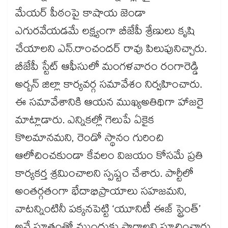
మేయర్ పీఠంపై కాషాయ జెండా
ఎగురవేయడమే లక్ష్యంగా బీజేపీ శ్రేణులు కృషి
చేయాలని ఎన్.రాంచందర్ రావు పిలుపునిచ్చారు.
బీజేపీ స్టేట్ ఆఫీసులో మంగళవారం రంగారెడ్డి
అర్బన్ జిల్లా కార్యవర్గ సమావేశం నిర్వహించారు.
ఈ సమావేశానికి ఆయన ముఖ్యఅతిథిగా హాజరై
మాట్లాడారు. ఎన్నికల్లో గెలుపే ఏకైక
కొలమానమని, రెండో స్థానం గురించి
ఆలోచించకుండా కేవలం విజయం కోసమే ప్రతి
కార్యకర్త శ్రమించాలని స్పష్టం చేశారు. పార్టీలో
అంతర్గతంగా భేదాభిప్రాయాలు సహజమని,
వాటన్నింటినీ పక్కనపెట్టి ‘యూనిటీ ఈజ్ స్ట్రెంత్’