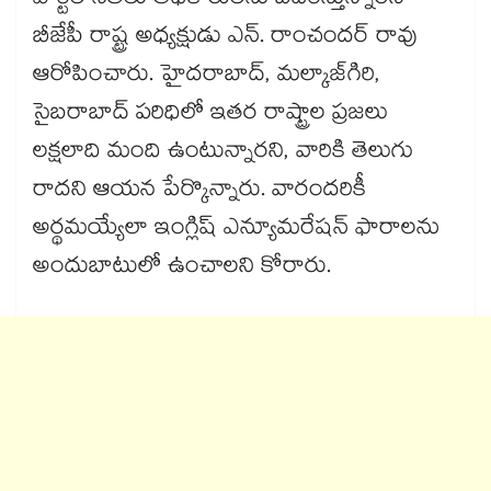
పార్టీల నేతలు అధికారులను బెదిరిస్తున్నారని
బీజేపీ రాష్ట్ర అధ్యక్షుడు ఎన్. రాంచందర్ రావు
ఆరోపించారు. హైదరాబాద్, మల్కాజ్‌‌‌‌‌‌‌‌గిరి,
సైబరాబాద్ పరిధిలో ఇతర రాష్ట్రాల ప్రజలు
లక్షలాది మంది ఉంటున్నారని, వారికి తెలుగు
రాదని ఆయన పేర్కొన్నారు. వారందరికీ
అర్థమయ్యేలా ఇంగ్లిష్ ఎన్యూమరేషన్ ఫారాలను
అందుబాటులో ఉంచాలని కోరారు.