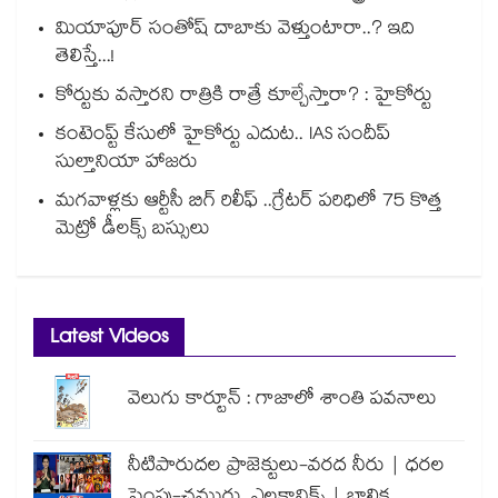
మియాపూర్ సంతోష్ దాబాకు వెళ్తుంటారా..? ఇది
తెలిస్తే...!
కోర్టుకు వస్తారని రాత్రికి రాత్రే కూల్చేస్తారా? : హైకోర్టు
కంటెంప్ట్ కేసులో హైకోర్టు ఎదుట.. IAS సందీప్
సుల్తానియా హాజరు
మగవాళ్లకు ఆర్టీసీ బిగ్ రిలీఫ్ ..గ్రేటర్ పరిధిలో 75 కొత్త
మెట్రో డీలక్స్ బస్సులు
Latest Videos
వెలుగు కార్టూన్ : గాజాలో శాంతి పవనాలు
నీటిపారుదల ప్రాజెక్టులు-వరద నీరు | ధరల