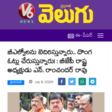
ఈ-పేపర్
బీఎల్వోలను బెదిరిస్తున్నారు.. దొంగ
ఓట్లు చేరుస్తున్నారు! : బీజేపీ రాష్ట్ర
అధ్యక్షుడు ఎన్. రాంచందర్ రావు
July 8, 2026
హైదరాబాద్