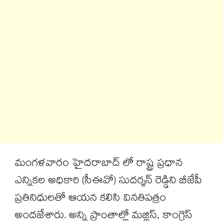
మంగళవారం హైదరాబాద్ లో రాష్ట్ర ప్రధాన
ఎన్నికల అధికారి (సీఈవో) సుదర్శన్ రెడ్డిని బీజేపీ
ప్రతినిధులతో ఆయన కలిసి వినతిపత్రం
అందజేశారు. అన్ని ప్రాంతాల్లో మజ్లిస్, కాంగ్రెస్