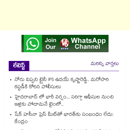
మరిన్ని వార్తలు
లేటెస్ట్
నోరు విప్పని ట్రైనీ IPS ఉదయ్ కృష్ణారెడ్డి.. మరోసారి
కస్టడీకి కోరిన పోలీసులు
హైదరాబాద్ లో భారీ వర్షం... సరిగ్గా ఆఫీసుల నుంచి
ఇళ్లకు పోదామనే టైంలో..
షేక్ హసీనా ప్రెస్ మీట్‎తో భారత్‎కు సంబంధం లేదు:
కేంద్రం