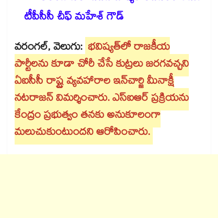
టీపీసీసీ చీఫ్ మహేశ్ గౌడ్
వరంగల్‍, వెలుగు:
భవిష్యత్⁬లో రాజకీయ
పార్టీలను కూడా చోరీ చేసే కుట్రలు జరగవచ్చని
ఏఐసీసీ రాష్ట్ర వ్యవహారాల ఇన్​చార్జి మీనాక్షీ
నటరాజన్‍ విమర్శించారు. ఎస్‍ఐఆర్‍ ప్రక్రియను
కేంద్రం ప్రభుత్వం తనకు అనుకూలంగా
మలుచుకుంటుందని ఆరోపించారు.