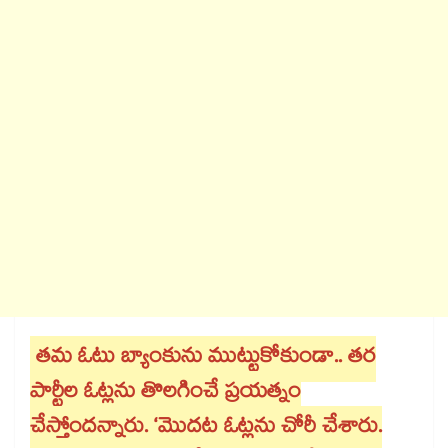
తమ ఓటు బ్యాంకును ముట్టుకోకుండా.. తర
పార్టీల ఓట్లను తొలగించే ప్రయత్నం
చేస్తోందన్నారు. ‘మొదట ఓట్లను చోరీ చేశారు.