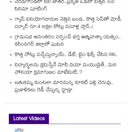
నేరడిగొండలో సినీ జాతర..ప్రకృతి ఒడిలో విశ్వక్ సేన్
సినిమా షూటింగ్
గ్యాస్ వినియోగదారుల నెత్తిన బండ.. కొత్త సెస్‌తో మోడీ
సర్కార్ రూ.4 లక్షల కోట్లు వసూళ్ల ప్లాన్..!
గ్రామసభ అనంతరం సర్పంచ్ భర్త ఆత్మహత్యా యత్నం..
కరీంనగర్ జిల్లాలో ఘటన
కొత్త నోట్లు వచ్చేస్తున్నాయ్.. డేట్, టైం ఫిక్స్ చేసిన RBI..
విద్యార్థులను క్షమిస్తేనే మోదీ దయా మయుడైతే.. మరి
సోనియా క్షమాగుణం మాటేమిటి..?
బతుకమ్మ కుంటలా మారనున్న కూకట్ పల్లి చెరువు..
ప్రణాళికలు రెడీ చేస్తున్న హైడ్రా
Latest Videos