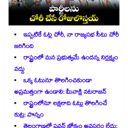
ఇప్పటికే ఓట్ల చోరీ, నా రాజ్యసభ సీటు చోరీ
జరిగింది
రాష్ట్రంలో మన ప్రభుత్వమే ఉందన్న నిర్లక్ష్యం
వద్దు
ఒక్క ఓటునూ తొలగించకుండా
అప్రమత్తంగా ఉండాలి: మీనాక్షి నటరాజన్‍
రాష్ట్రంలోనూ లక్షలాది ఓట్లు తొలగించే
కుట్ర: పొన్నం
తెలంగాణలో పవన్ జోక్యం అవసరం లేదు: