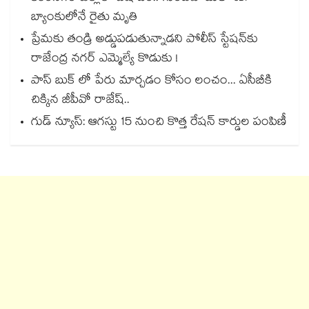
బ్యాంకులోనే రైతు మృతి
ప్రేమకు తండ్రి అడ్డుపడుతున్నాడని పోలీస్ స్టేషన్⁪కు
రాజేంద్ర నగర్ ఎమ్మెల్యే కొడుకు !
పాస్ బుక్ లో పేరు మార్చడం కోసం లంచం... ఏసీబీకి
చిక్కిన జీపీవో రాజేష్..
గుడ్ న్యూస్: ఆగస్టు 15 నుంచి కొత్త రేషన్ కార్డుల పంపిణీ