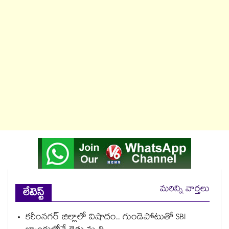
మరిన్ని వార్తలు
లేటెస్ట్
కరీంనగర్ జిల్లాలో విషాదం.. గుండెపోటుతో SBI