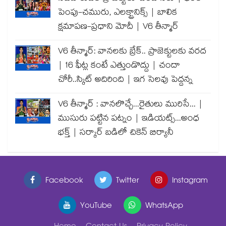
పెంపు-చమురు, ఎలక్ట్రానిక్స్ | బాలిక
క్షమాపణ-ప్రధాని మోదీ | V6 తీన్మార్
V6 తీన్మార్: వానలకు బ్రేక్.. ప్రాజెక్టులకు వరద
| 16 ఫీట్ల కంటే ఎత్తుండొద్దు | చందా
చోరీ..స్కిట్ అదిరింది | ఇగ సెలవు పెద్దన్న
V6 తీన్మార్ : వానలొచ్చే...రైతులు మురిసే... |
ముసురు పట్టిన పట్నం | ఇడియట్స్...అంధ
భక్త్ | సర్కార్ బడిలో చికెన్ బిర్యానీ
Facebook
Twitter
Instagram
YouTube
WhatsApp