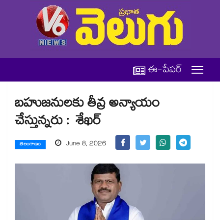
ఈ-పేపర్
బహుజనులకు తీవ్ర అన్యాయం
చేస్తున్నరు : శేఖర్
June 8, 2026
తెలంగాణం