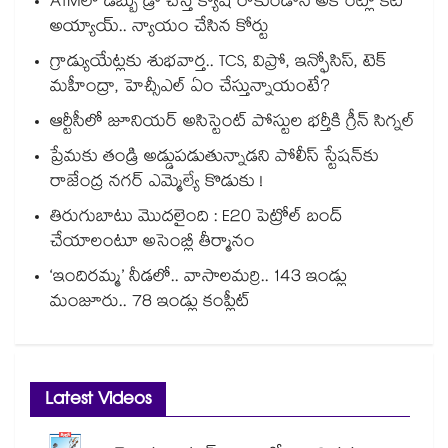
ATMలో డబ్బు డ్రా చేస్తే క్యాష్ రాకుండానే అకౌంట్లో కట్
అయ్యాయ్.. న్యాయం చేసిన కోర్టు
గ్రాడ్యుయేట్లకు శుభవార్త.. TCS, విప్రో, ఇన్ఫోసిస్, టెక్
మహీంద్రా, హెచ్సీఎల్ ఏం చేస్తున్నాయంటే?
ఆర్టీసీలో జూనియర్ అసిస్టెంట్‌‌ పోస్టుల భర్తీకి గ్రీన్‌‌ సిగ్నల్
ప్రేమకు తండ్రి అడ్డుపడుతున్నాడని పోలీస్ స్టేషన్⁪కు
రాజేంద్ర నగర్ ఎమ్మెల్యే కొడుకు !
తిరుగుబాటు మొదలైంది : E20 పెట్రోల్ బంద్
చేయాలంటూ అసెంబ్లీ తీర్మానం
‘ఇందిరమ్మ’ నీడలో.. వాసాలమర్రి.. 143 ఇండ్లు
మంజూరు.. 78 ఇండ్లు కంప్లీట్
Latest Videos