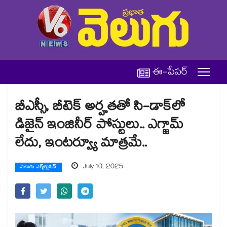
ఈ-పేపర్
బీఎస్సీ, బీటెక్ అర్హతతో సి-డాక్⁬లో
డిజైన్ ఇంజినీర్ పోస్టులు.. ఎగ్జామ్
లేదు, ఇంటర్వ్యూ మాత్రమే..
July 10, 2025
వెలుగు ఎక్స్‌క్లుసివ్