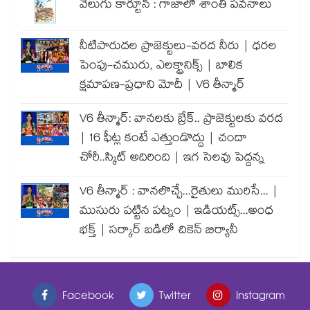
వెలుగు కార్టూన్ : గాజాలో శాంతి పవనాలు
నీటిపారుదల ప్రాజెక్టులు-వరద నీరు | ధరల
పెంపు-చమురు, ఎలక్ట్రానిక్స్ | బాలిక
క్షమాపణ-ప్రధాని మోదీ | V6 తీన్మార్
V6 తీన్మార్: వానలకు బ్రేక్.. ప్రాజెక్టులకు వరద
| 16 ఫీట్ల కంటే ఎత్తుండొద్దు | చందా
చోరీ..స్కిట్ అదిరింది | ఇగ సెలవు పెద్దన్న
V6 తీన్మార్ : వానలొచ్చే...రైతులు మురిసే... |
ముసురు పట్టిన పట్నం | ఇడియట్స్...అంధ
భక్త్ | సర్కార్ బడిలో చికెన్ బిర్యానీ
Facebook
Twitter
Instagram