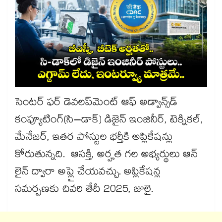
సెంటర్ ఫర్ డెవలప్​మెంట్ ఆఫ్ ​అడ్వాన్స్​డ్
కంప్యూటింగ్(సి–డాక్) డిజైన్ ఇంజినీర్, టెక్నికల్,
మేనేజర్, ఇతర పోస్టుల భర్తీకి అప్లికేషన్లు
కోరుతున్నది. ఆసక్తి, అర్హత గల అభ్యర్థులు ఆన్​
లైన్ ద్వారా అప్లై చేయవచ్చు. అప్లికేషన్ల
సమర్పణకు చివరి తేదీ 2025, జులై.