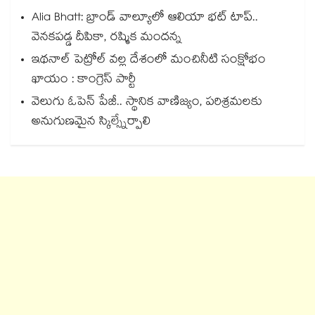
Alia Bhatt: బ్రాండ్ వాల్యూలో ఆలియా భట్ టాప్..
వెనకపడ్డ దీపికా, రష్మిక మందన్న
ఇథనాల్ పెట్రోల్ వల్ల దేశంలో మంచినీటి సంక్షోభం
ఖాయం : కాంగ్రెస్ పార్టీ
వెలుగు ఓపెన్ పేజీ.. స్థానిక వాణిజ్యం, పరిశ్రమలకు
అనుగుణమైన స్కిల్స్నేర్పాలి