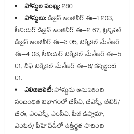
పోస్టుల సంఖ్య:
280
పోస్టులు:
డిజైన్ ఇంజినీర్ ఈ–1 203,
సీనియర్ డిజైన్ ఇంజినీర్ ఈ–2 67, ప్రిన్సిపల్
డిజైన్ ఇంజినీర్ ఈ–3 05, టెక్నికల్ మేనేజర్
ఈ–4 03, సీనియర్ టెక్నికల్ మేనేజర్ ఈ–5
01, చీఫ్ టెక్నికల్ మేనేజర్ ఈ–6/ కన్సల్టెంట్
01.
ఎలిజిబిలిటీ:
పోస్టును అనుసరించి
సంబంధిత విభాగంలో బీసీఏ, బీఎస్సీ, బీటెక్/
బీఈ, ఎంఎస్సీ, ఎంసీఏ, పీజీ డిప్లొమా,
ఎంఫిల్/ పీహెచ్​డీలో ఉత్తీర్ణత సాధించి