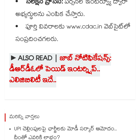
సెలెక్షన్ ప్రాసెస్:
పర్సనల్ ఇంటర్వ్యూ ద్వారా
అభ్యర్థులను ఎంపిక చేస్తారు.
పూర్తి వివరాలకు www.cdac.in వెబ్​సైట్​లో
సంప్రదించగలరు.
►ALSO READ |
జాబ్ నోటిఫికేషన్స్:
డీఆర్⁬డీఓలో పెయిడ్ ఇంటర్న్షిప్..
ఎలిజిబిలిటీ ఇదే..
మరిన్ని వార్తలు
UPI చెల్లింపులపై ఛార్జీలకు మోడీ సర్కార్ ఆమోదం..
దీంతో ఎవరికి లాభం?