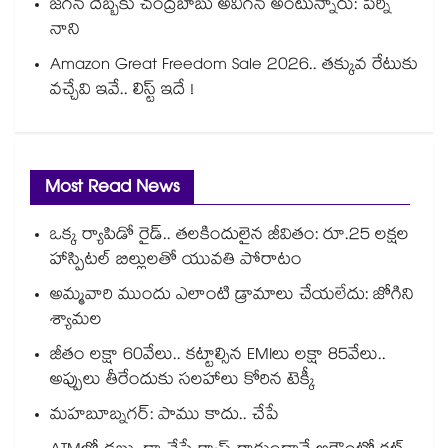
జగన్ దెబ్బకు చంద్రబాబు అవిగన్ అంటున్నారు: పేర్ని
నాని
Amazon Great Freedom Sale 2026.. తక్కువ రేటుకు
వచ్చేవి ఇవే.. లిస్ట్ ఇదే !
Most Read News
ఒక్క ర్యాపిడో రైడ్.. తలకిందులైన జీవితం: రూ.25 లక్షల
హాస్పిటల్ బిల్లులతో యువతి పోరాటం
అమ్మవారి ముందు ఎలాంటి డ్రామాలు చేయలేదు: జోగిని
శ్యామల
జీతం లక్షా 60వేలు.. కట్టాల్సిన EMIలు లక్షా 85వేలు..
అప్పులు తీరేందుకు సలహాలు కోరిన టెక్కీ
మహబూబ్నగర్: పాము కాదు.. చేపే