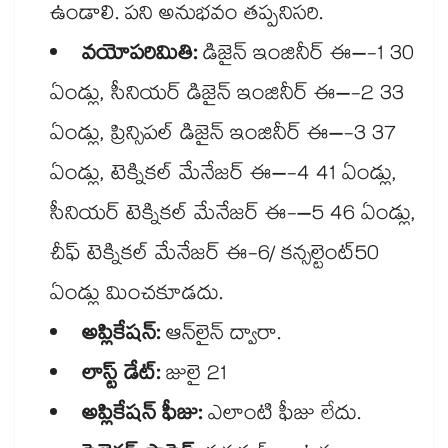
ఉండాలి. పని అనుభవం తప్పనిసరి.
వయోపరిమితి:
డిజైన్ ఇంజినీర్ ఈ–-1 30
ఏండ్లు, సీనియర్ డిజైన్ ఇంజినీర్ ఈ–-2 33
ఏండ్లు, ప్రిన్సిపల్ డిజైన్ ఇంజినీర్ ఈ–-3 37
ఏండ్లు, టెక్నికల్ మేనేజర్ ఈ–-4 41 ఏండ్లు,
సీనియర్ టెక్నికల్ మేనేజర్ ఈ-–5 46 ఏండ్లు,
చీఫ్ టెక్నికల్ మేనేజర్ ఈ-6/ కన్సల్టెంట్50
ఏండ్లు మించకూడదు.
అప్లికేషన్:
ఆన్​లైన్ ద్వారా.
లాస్ట్ డేట్:
జులై 21
అప్లికేషన్ ఫీజు:
ఎలాంటి ఫీజు లేదు.