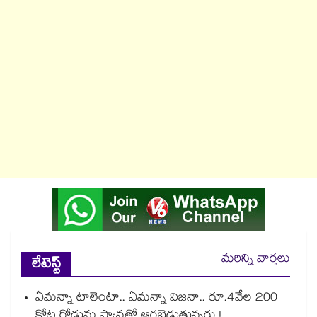
మరిన్ని వార్తలు
లేటెస్ట్
ఏమన్నా టాలెంటా.. ఏమన్నా విజనా.. రూ.4వేల 200
కోట్ల రోడ్డును ఫ్యాన్లతో ఆరబెడుతున్నరు !