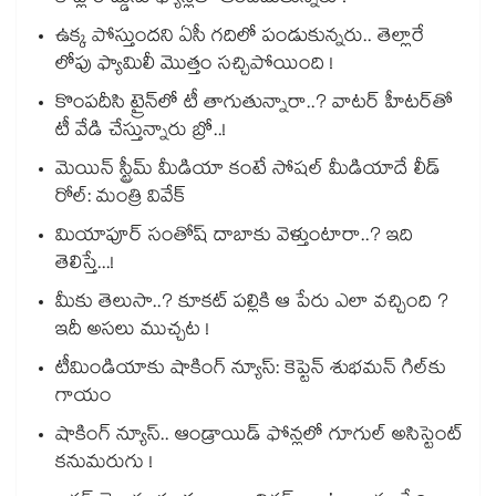
ఉక్క పోస్తుందని ఏసీ గదిలో పండుకున్నరు.. తెల్లారే
లోపు ఫ్యామిలీ మొత్తం సచ్చిపోయింది !
కొంపదీసి ట్రైన్⁬లో టీ తాగుతున్నారా..? వాటర్ హీటర్⁭⁭తో
టీ వేడి చేస్తున్నారు బ్రో..!
మెయిన్ స్ట్రీమ్ మీడియా కంటే సోషల్ మీడియాదే లీడ్
రోల్: మంత్రి వివేక్
మియాపూర్ సంతోష్ దాబాకు వెళ్తుంటారా..? ఇది
తెలిస్తే...!
మీకు తెలుసా..? కూకట్ పల్లికి ఆ పేరు ఎలా వచ్చింది ?
ఇదీ అసలు ముచ్చట !
టీమిండియాకు షాకింగ్ న్యూస్: కెప్టెన్ శుభమన్ గిల్‎కు
గాయం
షాకింగ్ న్యూస్.. ఆండ్రాయిడ్ ఫోన్లలో గూగుల్ అసిస్టెంట్
కనుమరుగు !