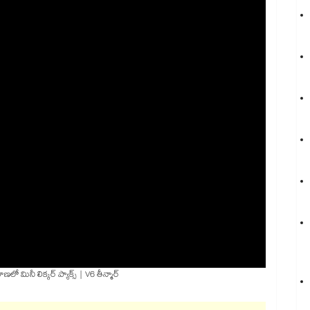
మినీ లిక్కర్ ప్యాక్స్ | V6 తీన్మార్