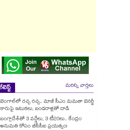
మరిన్ని వార్తలు
లేటెస్ట్
బెంగాల్⁭లో రచ్చ రచ్చ.. మాజీ సీఎం మమతా బెనర్జీ
కారుపై ఇటుకలు, బండరాళ్లతో దాడి
బంగ్లాదేశ్⁬తో 3 వన్డేలు, 3 టీ20లు.. కేంద్రం
అనుమతి కోసం బీసీసీఐ ప్రయత్నం!