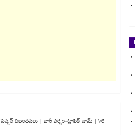
ెన్షన్ నిబంధనలు | భారీ వర్షం-ట్రాఫిక్ జామ్ | V6