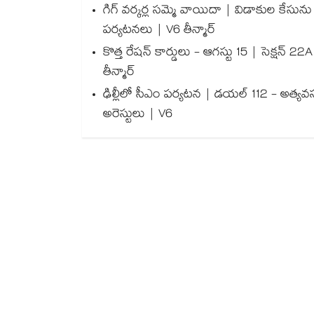
గిగ్ వర్కర్ల సమ్మె వాయిదా | విడాకుల కేసు
పర్యటనలు | V6 తీన్మార్
కొత్త రేషన్ కార్డులు - ఆగస్టు 15 | సెక్షన్
తీన్మార్
ఢిల్లీలో సీఎం పర్యటన | డయల్ 112 - అత్య
అరెస్టులు | V6