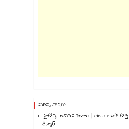
మరిన్ని వార్తలు
హైకోర్టు-ఉచిత పథకాలు | తెలంగాణలో కొత్త ప
తీన్మార్