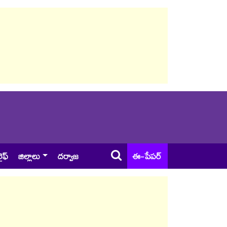
ైఫ్
జిల్లాలు
దర్వాజ
ఈ-పేపర్