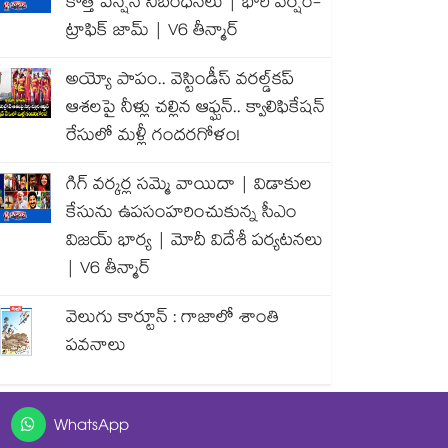
కొత్త పెన్షన్ నిబంధనలు | భారీ వర్షం-
ట్రాఫిక్ జామ్ | V6 తీన్మార్
అయ్యో పాపం.. వెస్టిండీస్ వరల్డ్‌కప్
ఆశలపై నీళ్లు చల్లిన ఆఫ్ఘన్.. క్వాలిఫికేషన్
రేసులో మళ్లీ గందరగోళం!
గిగ్ వర్కర్ల సమ్మె వాయిదా | విడాకుల
కేసును ఉపసంహరించుకున్న సీఎం
విజయ్ భార్య | మోదీ విదేశీ పర్యటనలు
| V6 తీన్మార్
వెలుగు కార్టూన్ : గాజాలో శాంతి
పవనాలు
WhatsApp