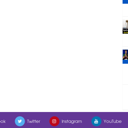
ok
Twitter
Instagram
YouTube