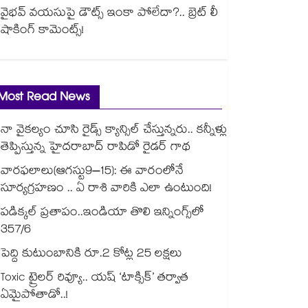
వైభవ్ వయసుపై డౌట్స్ ఇంకా పోలేదా?.. బ్రెట్ లీ
షాకింగ్ కామెంట్స్!
Most Read News
నా వైకల్యం చూసి రైడ్స్ క్యాన్సిల్ చేస్తున్నరు.. కన్నీళ్లు
తెప్పిస్తున్న హైదరాబాద్ రాపిడో రైడర్ గాథ
వారఫలాలు(ఆగస్టు9–15): ఈ వారంలోనే
సూర్యగ్రహణం .. ఏ రాశి వారికి ఎలా ఉంటుంది!
పడిక్కల్‌‌ ప్రతాపం..ఇండియా తొలి ఇన్నింగ్స్‌‌లో
357/6
పెద్ది కుటుంబానికి రూ.2 కోట్ల 25 లక్షలు
Toxic ట్రైలర్ రివ్యూ.. యష్ ‘టాక్సిక్’ తర్వాత
ఏమైపోతాడో..!