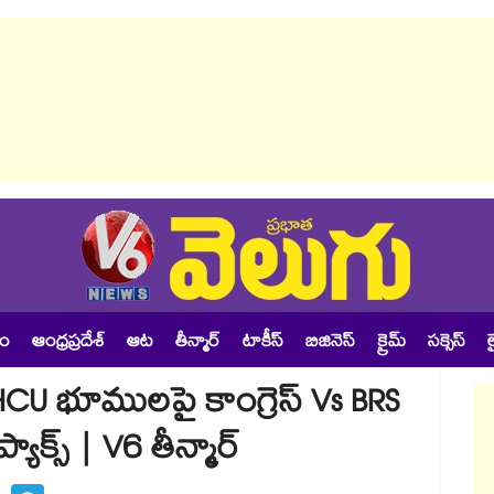
శం
ఆంధ్రప్రదేశ్
ఆట
తీన్మార్
టాకీస్
బిజినెస్
క్రైమ్
సక్సెస్
ల
U భూములపై ​​కాంగ్రెస్ Vs BRS
యాక్స్ | V6 తీన్మార్