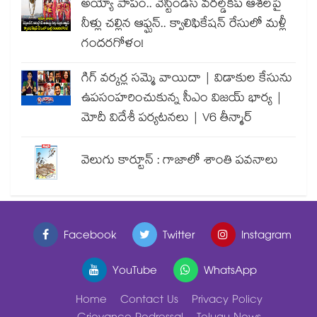
అయ్యో పాపం.. వెస్టిండీస్ వరల్డ్‌కప్ ఆశలపై
నీళ్లు చల్లిన ఆఫ్ఘన్.. క్వాలిఫికేషన్ రేసులో మళ్లీ
గందరగోళం!
గిగ్ వర్కర్ల సమ్మె వాయిదా | విడాకుల కేసును
ఉపసంహరించుకున్న సీఎం విజయ్ భార్య |
మోదీ విదేశీ పర్యటనలు | V6 తీన్మార్
వెలుగు కార్టూన్ : గాజాలో శాంతి పవనాలు
Facebook
Twitter
Instagram
YouTube
WhatsApp
Home
Contact Us
Privacy Policy