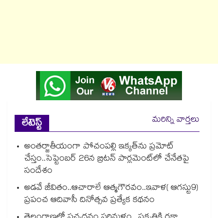
మరిన్ని వార్తలు
లేటెస్ట్
అంతర్జాతీయంగా పోచంపల్లి ఇక్కత్‌ను ప్రమోట్‌
చేస్తం..సెప్టెంబర్‌ 26న బ్రిటన్‌ పార్లమెంట్‌లో చేనేతపై
సందేశం
అడవే జీవితం..ఆచారాలే ఆత్మగౌరవం..ఇవాళ( ఆగస్టు9)
ప్రపంచ ఆదివాసీ దినోత్సవ ప్రత్యేక కథనం
తెలంగాణలో పచ్చదనం పరిమళం.. ప్రకృతికి రక్షా