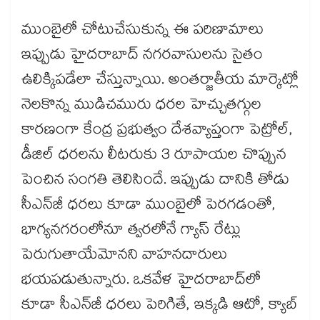
ముంబైలో చోటుచేసుకున్న ఈ పరిణామాలు
ఇప్పుడు హైదరాబాద్ నగరవాసులను సైతం
ఉలిక్కిపడేలా చేస్తున్నాయి. అంతర్జాతీయ మార్కెట్లో
నెలకొన్న ముడిచమురు ధరల హెచ్చుతగ్గుల
కారణంగా కేంద్ర ప్రభుత్వం దేశవ్యాప్తంగా పెట్రోల్,
డీజిల్ ధరలను లీటరుకు 3 రూపాయల చొప్పున
పెంచిన సంగతి తెలిసిందే. ఇప్పుడు దానికి తోడు
సీఎన్‌జీ ధరలు కూడా ముంబైలో పెరగడంతో,
భాగ్యనగరంలోనూ త్వరలోనే గ్యాస్ రేట్లు
పెరుగుతాయేమోనని వాహనదారులు
భయపడుతున్నారు. ఒకవేళ హైదరాబాద్‌లో
కూడా సీఎన్‌జీ ధరలు పెరిగితే, ఇక్కడి ఆటో, క్యాబ్