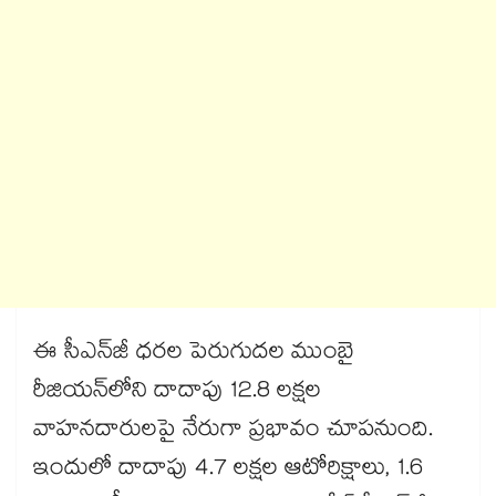
ఈ సీఎన్‌జీ ధరల పెరుగుదల ముంబై
రీజియన్‌లోని దాదాపు 12.8 లక్షల
వాహనదారులపై నేరుగా ప్రభావం చూపనుంది.
ఇందులో దాదాపు 4.7 లక్షల ఆటోరిక్షాలు, 1.6