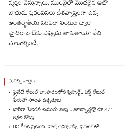
వ్యక్తం చేస్తున్నారు. ముంబైలో మొదలైన ఆటో
బాదుడు ప్రకంపనలు దేశవ్యాప్తంగా ఉన్న
అంతర్జాతీయ సరఫరా లింకుల ద్వారా
హైదరాబాద్‌కు ఎప్పుడు తాకుతాయో వేచి
చూడాల్సిందే.
మరిన్ని వార్తలు
ప్రైవేట్ లేబుల్ వ్యాపారంలోకి ఫ్లిప్కార్ట్.. పిక్డ్ లేబుల్
పేరుతో సొంత ఉత్పత్తులు
భారీగా పెరిగిన చమురు బిల్లు .. జూన్క్వార్టర్లో రూ.4.11
లక్షల కోట్లు
LIC కీలక ప్రకటన..హెల్త్ ఇన్సూరెన్స్, ఫిన్‌టెక్‌లో