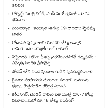
కవచం!
కోల్బెల్ట్: మంత్రి వివేక్, ఎంపీ వంశీ కృషితో యాదవ
భవనాలు
మంచిర్యాల : ఇయ్యాల (ఆగస్టు 09) గాంధారి మైసమ్మ
జాతర
గోదావరి పుష్కరాలకు రూ.150 కోట్లు ఇవ్వాలి :
రామగుండం ఎమ్మెల్యే రాజ్ ఠాకూర్
సెప్టెంబర్ 1 లోగా పీఆర్సీ ప్రకటించకపోతే ఉద్యమమే :
ఎమ్మెల్సీ పింగిలి శ్రీపాల్రెడ్డి
బోధన్ లోని వంద స్తంభాల గుడిని పునరుద్ధరించాలి
రైతులు వరిసాగుకు దూరంగా ఉండాలి: జనగామ,
భద్రాద్రి కొత్తగూడెం కలెక్టర్ల సూచన
కరీంనగర్: టెండర్ ధాన్యం బకాయిల్లో రూ.77 కోట్లు
వసూలు...మరో రూ.48 కోట్లు పెండింగ్