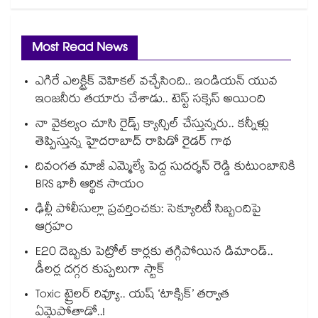
Most Read News
ఎగిరే ఎలక్ట్రిక్ వెహికల్ వచ్చేసింది.. ఇండియన్ యువ
ఇంజనీరు తయారు చేశాడు.. టెస్ట్ సక్సెస్ అయింది
నా వైకల్యం చూసి రైడ్స్ క్యాన్సిల్ చేస్తున్నరు.. కన్నీళ్లు
తెప్పిస్తున్న హైదరాబాద్ రాపిడో రైడర్ గాథ
దివంగత మాజీ ఎమ్మెల్యే పెద్ద సుదర్శన్ రెడ్డి కుటుంబానికి
BRS భారీ ఆర్థిక సాయం
ఢిల్లీ పోలీసుల్లా ప్రవర్తించకు: సెక్యూరిటీ సిబ్బందిపై
ఆగ్రహం
E20 దెబ్బకు పెట్రోల్ కార్లకు తగ్గిపోయిన డిమాండ్..
డీలర్ల దగ్గర కుప్పలుగా స్టాక్
Toxic ట్రైలర్ రివ్యూ.. యష్ ‘టాక్సిక్’ తర్వాత
ఏమైపోతాడో..!