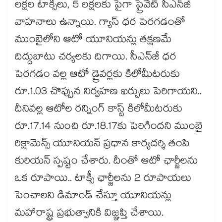
లక్షల టాక్సీలు, 5 లక్షలకు పైగా ప్రైవేట్ సీఎన్‌జీ
వాహనాలు ఉన్నాయి. గ్యాస్ ధర పెరగడంతో
ముంబైలోని ఆటో యూనియన్లు తక్షణమే
దిద్దుబాటు చర్యలకు దిగాయి. సీఎన్‌జీ ధర
పెరగడం వల్ల ఆటో డ్రైవర్లకు కిలోమీటరుకు
రూ.1.03 చొప్పున నిర్వహణ ఖర్చులు పెరిగాయని..
దీనివల్ల ఆటోల రన్నింగ్ కాస్ట్ కిలోమీటరుకు
రూ.17.14 నుంచి రూ.18.17కు పెరిగిందని ముంబై
రిక్షామెన్స్ యూనియన్ ప్రధాన కార్యదర్శి తంపి
కురియన్ స్పష్టం చేశారు. దీంతో ఆటో ఛార్జీలను
ఒక రూపాయి.. టాక్సీ ఛార్జీలను 2 రూపాయలు
పెంచాలని డిమాండ్ చేస్తూ యూనియన్లు
మహారాష్ట్ర ప్రభుత్వానికి విజ్ఞప్తి చేశాయి.