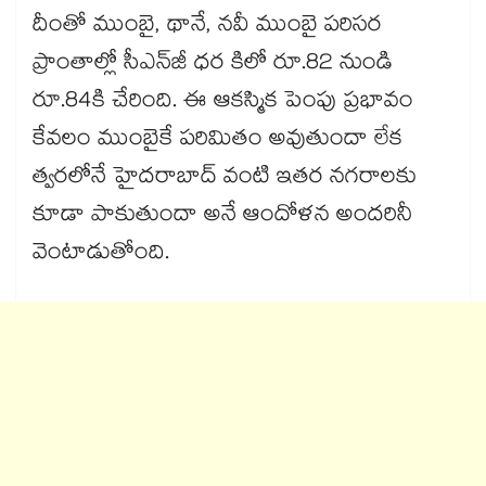
దీంతో ముంబై, థానే, నవీ ముంబై పరిసర
ప్రాంతాల్లో సీఎన్‌జీ ధర కిలో రూ.82 నుండి
రూ.84కి చేరింది. ఈ ఆకస్మిక పెంపు ప్రభావం
కేవలం ముంబైకే పరిమితం అవుతుందా లేక
త్వరలోనే హైదరాబాద్ వంటి ఇతర నగరాలకు
కూడా పాకుతుందా అనే ఆందోళన అందరినీ
వెంటాడుతోంది.