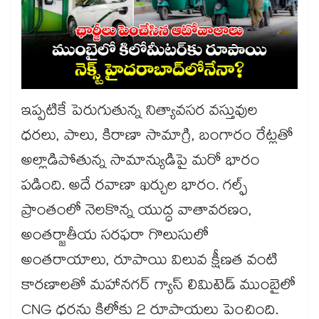
ఇప్పటికే పెరుగుతున్న నిత్యావసర వస్తువుల
ధరలు, పాలు, కిరాణా సామాగ్రి, బంగారం రేట్లతో
అల్లాడిపోతున్న సామాన్యుడిపై మరో భారం
పడింది. అదే రవాణా ఖర్చుల భారం. గల్ఫ్
ప్రాంతంలో నెలకొన్న యుద్ధ వాతావరణం,
అంతర్జాతీయ సరఫరా గొలుసులో
అంతరాయాలు, రూపాయి విలువ క్షీణత వంటి
కారణాలతో మహానగర్ గ్యాస్ లిమిటెడ్ ముంబైలో
CNG ధరను కిలోకు 2 రూపాయలు పెంచింది.