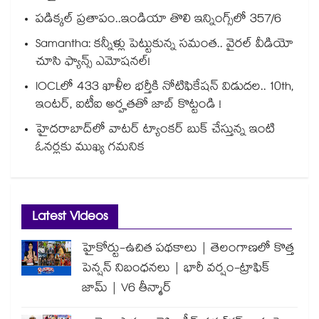
పడిక్కల్‌‌ ప్రతాపం..ఇండియా తొలి ఇన్నింగ్స్‌‌లో 357/6
Samantha: కన్నీళ్లు పెట్టుకున్న సమంత.. వైరల్ వీడియో
చూసి ఫ్యాన్స్ ఎమోషనల్!
IOCLలో 433 ఖాళీల భర్తీకి నోటిఫికేషన్ విడుదల.. 10th,
ఇంటర్, ఐటీఐ అర్హతతో జాబ్ కొట్టండి !
హైదరాబాద్⁪లో వాటర్ ట్యాంకర్ బుక్ చేస్తున్న ఇంటి
ఓనర్లకు ముఖ్య గమనిక
Latest Videos
హైకోర్టు-ఉచిత పథకాలు | తెలంగాణలో కొత్త
పెన్షన్ నిబంధనలు | భారీ వర్షం-ట్రాఫిక్
జామ్ | V6 తీన్మార్