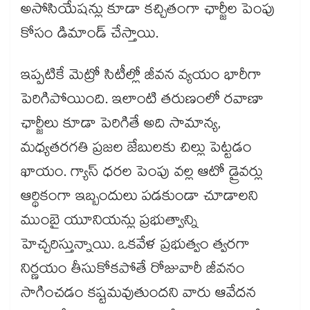
అసోసియేషన్లు కూడా కచ్చితంగా ఛార్జీల పెంపు
కోసం డిమాండ్ చేస్తాయి.
ఇప్పటికే మెట్రో సిటీల్లో జీవన వ్యయం భారీగా
పెరిగిపోయింది. ఇలాంటి తరుణంలో రవాణా
ఛార్జీలు కూడా పెరిగితే అది సామాన్య,
మధ్యతరగతి ప్రజల జేబులకు చిల్లు పెట్టడం
ఖాయం. గ్యాస్ ధరల పెంపు వల్ల ఆటో డ్రైవర్లు
ఆర్థికంగా ఇబ్బందులు పడకుండా చూడాలని
ముంబై యూనియన్లు ప్రభుత్వాన్ని
హెచ్చరిస్తున్నాయి. ఒకవేళ ప్రభుత్వం త్వరగా
నిర్ణయం తీసుకోకపోతే రోజువారీ జీవనం
సాగించడం కష్టమవుతుందని వారు ఆవేదన