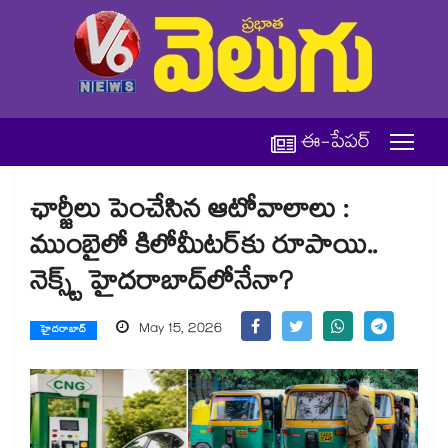
ఈ-పేపర్
ఛార్జీలు పెంచేసిన ఆటోవాలాలు :
ముంబైలో కిలోమీటర్‌కు రూపాయి..
నెక్స్ట్ హైదరాబాద్‌లోనేనా?
May 15, 2026
హైదరాబాద్