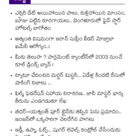
ఎక్సైరీ డేట్ అయిపోయిన పాలు, కుళ్లిపోయిన మాంసం,
బూజు పట్టిన కూరగాయలు.. బెంగళూరులో ఫైవ్ స్టార్
హోటల్స్ బాగోతం
అత్యంత విషమంగా ఇరాన్ సుప్రీం లీడర్ మోజ్తాబా
ఖమేనీ ఆరోగ్యం..!
మీకు తెలుసా ? పార్లమెంట్ క్యాంటీన్⁪లో 2003 నుంచే
కూల్ డ్రింక్స్ బ్యాన్ !
ట్యాటూ ఛేదించిన మర్డర్ మిస్టరీ... ఏడేళ్ల కిందటి కేసులో
షాకింగ్ నిజాలు ...
ఫిల్మ్ ఫెడరేషన్ సహాయ నిరాకరణ.. జానీ మాస్టర్ భార్య
తీరును ఎండగడుతూ లేఖ
బీదర్–యశ్వంత్ పూర్ ట్రైన్‎కు తప్పిన పెను ప్రమాదం..
ఇంజన్‎లో ఒక్కసారిగా చెలరేగిన పొగలు
ఇడ్లీ, ఉప్మా, ఓట్స్... షుగర్ లెవెల్స్ కంట్రోల్ చేసేందుకు