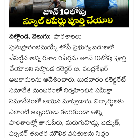
నల్గొండ, వెలుగు:
పాఠశాలలు
పునఃప్రారంభమయ్యే లోపే ప్రభుత్వ బడులలో
చేపట్టిన అన్ని రకాల రిపేర్లను జూన్ 10లోపు పూర్తి
చేయాలని నల్గొండ కలెక్టర్ బి. చంద్రశేఖర్
అధికారులను ఆదేశించారు. బుధవారం కలెక్టరేట్
సమావేశ మందిరంలో నిర్వహించిన సమీక్షా
సమావేశంలో ఆయన మాట్లాడారు. విద్యార్థులకు
ఎలాంటి ఇబ్బందులు కలగకుండా అన్ని
పాఠశాలల్లో తాగునీరు, మరుగుదొడ్లు, విద్యుత్,
ఫర్నిచర్ తదితర మౌలిక వసతులను సిద్ధం