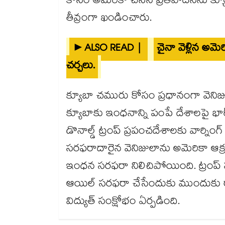
కోసం అమెరికా చేసిన ప్రతిపాదనను క
తీవ్రంగా ఖండించారు.
►ALSO READ |
చైనా వెళ్లిన అమెర
చర్చలు.
క్యూబా చమురు కోసం ప్రధానంగా వెనిజ
క్యూబాకు ఇంధనాన్ని పంపే దేశాలపై భార
డొనాల్డ్ ట్రంప్ ప్రపంచదేశాలకు వార్న
సరఫరాదారైన వెనిజులాను అమెరికా ఆక్ర
ఇంధన సరఫరా నిలిచిపోయింది. ట్రంప్ స
ఆయిల్ సరఫరా చేసేందుకు ముందుకు రా
విద్యుత్ సంక్షోభం ఏర్పడింది.