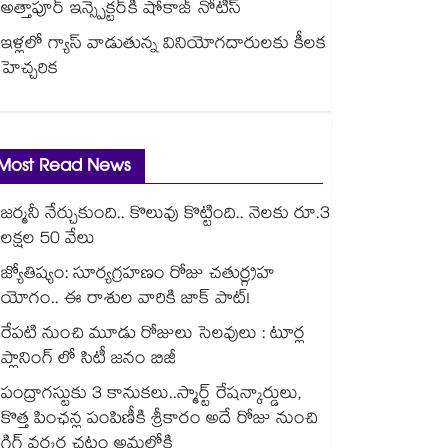
అత్తాపూర్ ఇన్స్పెక్టర్‎కి షోకాజ్ నోటీస్
ఇళ్లలో గ్యాస్ వాడుతున్న వినియోగదారులకు కీలక
హెచ్చరిక
Most Read News
జర్మనీ నేర్చుకుంది.. కొలువు కొట్టింది.. నెలకు రూ.3
లక్షల 50 వేలు
జ్యోతిష్యం: సూర్యగ్రహణం రోజు చతుర్గ్రహ
యోగం.. ఈ రాశుల వారికి జాక్ పాట్!
రేపటి నుంచి మూడు రోజులు సెలవులు : టూర్ల
ప్లానింగ్ లో సిటీ జనం బిజీ
పంద్రాగస్టుకు 3 కానుకలు..స్మార్ట్ రేషన్కార్డులు,
కొత్త పింఛన్ల పంపిణీకి శ్రీకారం అదే రోజు నుంచి
గిగ్ వర్కర్ల చట్టం అమల్లోకి