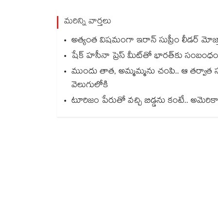
మరిన్ని వార్తలు
అత్యంత విషమంగా ఇరాన్ సుప్రీం లీడర్ మోజ్త
షేక్ హసీనా ప్రెస్ మీట్‎తో భారత్‎కు సంబంధం 
ముందు తాత, అమ్మమ్మను చంపి.. ఆ తర్వాత 
వెలుగులోకి
టూరిజం పేరుతో వచ్చి బిడ్డను కంటే.. అమెరికా ప