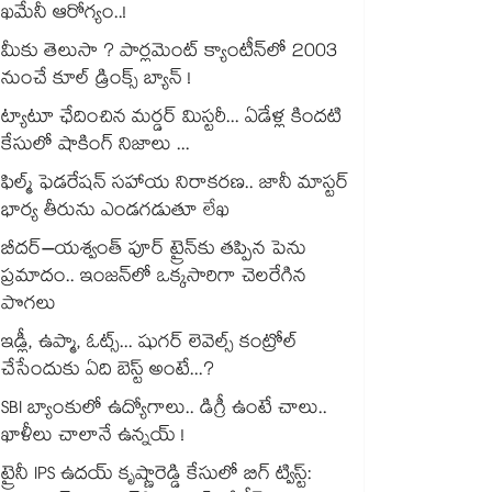
ఖమేనీ ఆరోగ్యం..!
మీకు తెలుసా ? పార్లమెంట్ క్యాంటీన్⁪లో 2003
నుంచే కూల్ డ్రింక్స్ బ్యాన్ !
ట్యాటూ ఛేదించిన మర్డర్ మిస్టరీ... ఏడేళ్ల కిందటి
కేసులో షాకింగ్ నిజాలు ...
ఫిల్మ్ ఫెడరేషన్ సహాయ నిరాకరణ.. జానీ మాస్టర్
భార్య తీరును ఎండగడుతూ లేఖ
బీదర్–యశ్వంత్ పూర్ ట్రైన్‎కు తప్పిన పెను
ప్రమాదం.. ఇంజన్‎లో ఒక్కసారిగా చెలరేగిన
పొగలు
ఇడ్లీ, ఉప్మా, ఓట్స్... షుగర్ లెవెల్స్ కంట్రోల్
చేసేందుకు ఏది బెస్ట్ అంటే...?
SBI బ్యాంకులో ఉద్యోగాలు.. డిగ్రీ ఉంటే చాలు..
ఖాళీలు చాలానే ఉన్నయ్ !
ట్రైనీ IPS ఉదయ్ కృష్ణారెడ్డి కేసులో బిగ్ ట్విస్ట్: