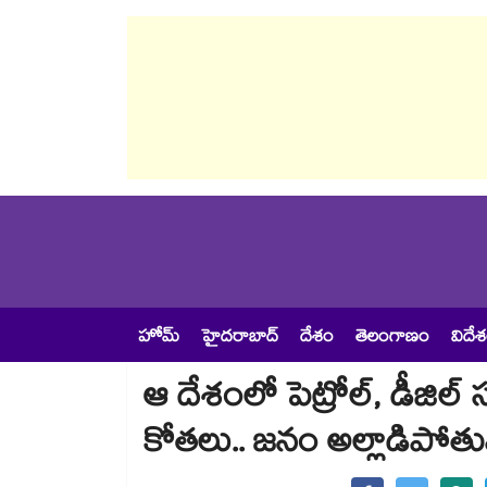
హోమ్
హైదరాబాద్
దేశం
తెలంగాణం
విదే
ఆ దేశంలో పెట్రోల్, డీజిల్
కోతలు.. జనం అల్లాడిపోతున్