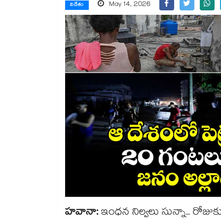
May 14, 2026
విదేశం
హవానా:
ఇంధన నిల్వలు సున్నా.. రోజ