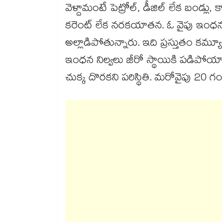
వెళ్దామంటే పెట్రోల్, డీజిల్ లేక బండ్లు
కరెంట్ లేక నరకయాతన. ఓ వైపు ఇంధనం
అల్లాడిపోతున్నారు. ఇది ప్రస్తుతం కమ్యూని
ఇంధన నిల్వలు జీరో స్థాయికి పడిపోయాయి
చుక్క దొరకని పరిస్థితి. మరోవైపు 20