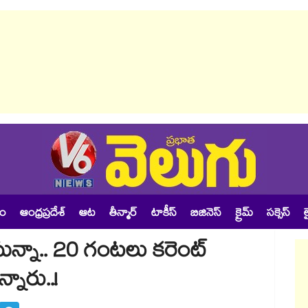
శం
ఆంధ్రప్రదేశ్
ఆట
తీన్మార్
టాకీస్
బిజినెస్
క్రైమ్
సక్సెస్
ల
 సున్నా.. 20 గంటలు కరెంట్
నారు..!