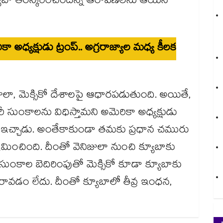
్యూబా తిరస్కరించిందన్న ఆరోపణలను ఆయన
ికా అధ్యక్షుడు ట్రంప్.. అగ్రరాజ్యాల మధ్య కీలక
ులా, మెక్సికో దేశాలపై ఆధారపడుతుంది. అయితే,
ీ సుంకాలను విధిస్తామని అమెరికా అధ్యక్షుడు
ింగ్ ఇచ్చాడు. అంతేకాకుండా తమకు ప్రధాన చమురు
మించింది. దీంతో వెనిజులా నుంచి క్యూబాకు
ుంకాల బెదిరింపుతో మెక్సికో కూడా క్యూబాకు
వడం లేదు. దీంతో క్యూబాలో తీవ్ర ఇంధన,