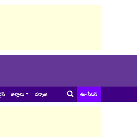
ైఫ్
జిల్లాలు
దర్వాజ
ఈ-పేపర్