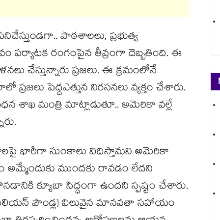
నిచేస్తుండగా.. పాఠశాలలు, ప్రభుత్వ
ం పర్యాటక రంగంపైన తీవ్రంగా దెబ్బతింది. ఈ
ళనలు చేస్తున్నారు ప్రజలు. ఈ క్రమంలోనే
ప్రజలు పెద్దఎత్తున నిరసనలు వ్యక్తం చేశారు.
న శాఖ మంత్రి మాట్లాడుతూ.. అమెరికా వల్లే
నారు.
ాలపై భారీగా సుంకాలు విధిస్తామని అమెరికా
 అమ్మేందుకు ముందకు రావడం లేదని
ానికి క్యూబా సిద్ధంగా ఉందని స్పష్టం చేశారు.
మిలియన్ పౌండ్ల) విలువైన మానవతా సహాయం