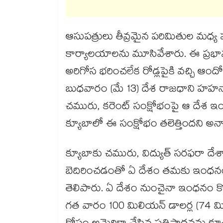
ఆసుపత్రులు తీవ్రమైన పరిమితుల మధ్య ప
కార్యాలయాలను మూసివేశారు. ఈ ప్రభావ
అరిగోస భరించలేక రోడ్లపైకి వచ్చి ఆందో
బుధవారం (మే 13) దేశ రాజధాని హహనాలో 
చమురు, కరెంట్ సంక్షోభంపై ఆ దేశ ఇంధ
క్యూబాలో ఈ సంక్షోభం తలెత్తిందని అన్
క్యూబాకు చమురు, విద్యుత్ సరఫరా దేశ
బెదిరించడంతో ఏ దేశం తమకు ఇంధనం
తెలిపారు. ఏ దేశం నుంచైనా ఇంధనం కొనడ
గత వారం 100 మిలియన్ డాలర్ల (74 