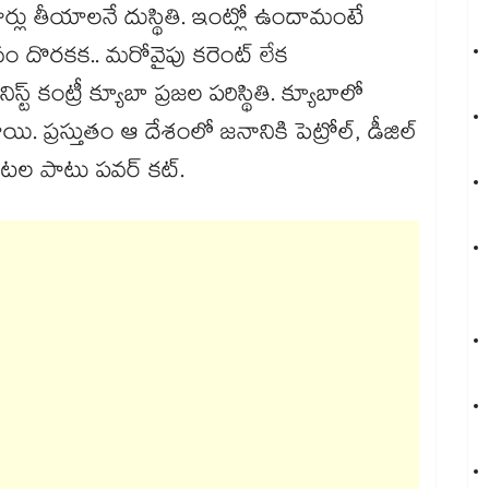
, కార్లు తీయాలనే దుస్థితి. ఇంట్లో ఉందామంటే
 దొరకక.. మరోవైపు కరెంట్ లేక
స్ట్ కంట్రీ క్యూబా ప్రజల పరిస్థితి. క్యూబాలో
. ప్రస్తుతం ఆ దేశంలో జనానికి పెట్రోల్, డీజిల్
 గంటల పాటు పవర్ కట్.