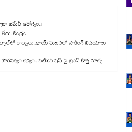
ాబా ఖమేనీ ఆరోగ్యం..!
లేదు: కేంద్రం
స్కూల్‌లో కాల్పులు..థాయ్ ఘటనలో షాకింగ్ విషయాలు
ౌరసత్వం ఇవ్వం.. సిటిజన్ షిప్ పై ట్రంప్ కొత్త రూల్స్