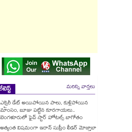
మరిన్ని వార్తలు
లేటెస్ట్
ఎక్సైరీ డేట్ అయిపోయిన పాలు, కుళ్లిపోయిన
మాంసం, బూజు పట్టిన కూరగాయలు..
బెంగళూరులో ఫైవ్ స్టార్ హోటల్స్ బాగోతం
అత్యంత విషమంగా ఇరాన్ సుప్రీం లీడర్ మోజ్తాబా