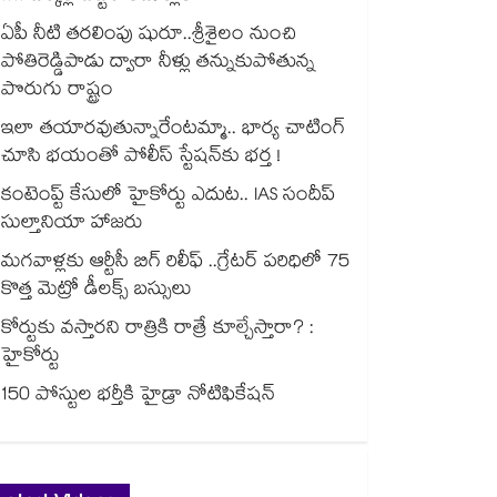
ఏపీ నీటి తరలింపు షురూ..శ్రీశైలం నుంచి
పోతిరెడ్డిపాడు ద్వారా నీళ్లు తన్నుకుపోతున్న
పొరుగు రాష్ట్రం
ఇలా తయారవుతున్నారేంటమ్మా.. భార్య చాటింగ్
చూసి భయంతో పోలీస్ స్టేషన్⁫కు భర్త !
కంటెంప్ట్ కేసులో హైకోర్టు ఎదుట.. IAS సందీప్
సుల్తానియా హాజరు
మగవాళ్లకు ఆర్టీసీ బిగ్ రిలీఫ్ ..గ్రేటర్ పరిధిలో 75
కొత్త మెట్రో డీలక్స్ బస్సులు
కోర్టుకు వస్తారని రాత్రికి రాత్రే కూల్చేస్తారా? :
హైకోర్టు
150 పోస్టుల భర్తీకి హైడ్రా నోటిఫికేషన్