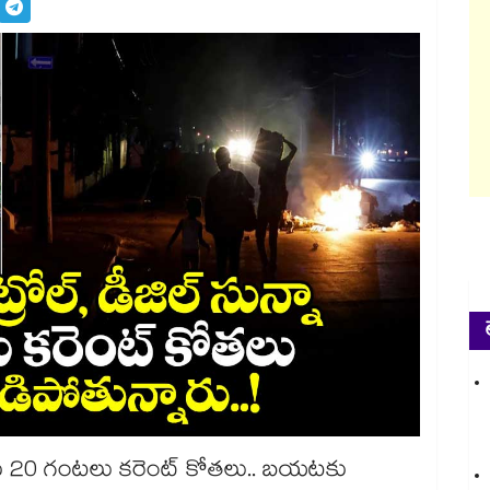
ుకు 20 గంటలు కరెంట్ కోతలు.. బయటకు