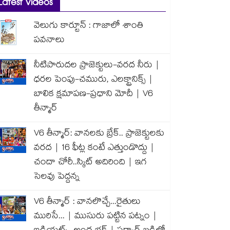
Latest Videos
వెలుగు కార్టూన్ : గాజాలో శాంతి
పవనాలు
నీటిపారుదల ప్రాజెక్టులు-వరద నీరు |
ధరల పెంపు-చమురు, ఎలక్ట్రానిక్స్ |
బాలిక క్షమాపణ-ప్రధాని మోదీ | V6
తీన్మార్
V6 తీన్మార్: వానలకు బ్రేక్.. ప్రాజెక్టులకు
వరద | 16 ఫీట్ల కంటే ఎత్తుండొద్దు |
చందా చోరీ..స్కిట్ అదిరింది | ఇగ
సెలవు పెద్దన్న
V6 తీన్మార్ : వానలొచ్చే...రైతులు
మురిసే... | ముసురు పట్టిన పట్నం |