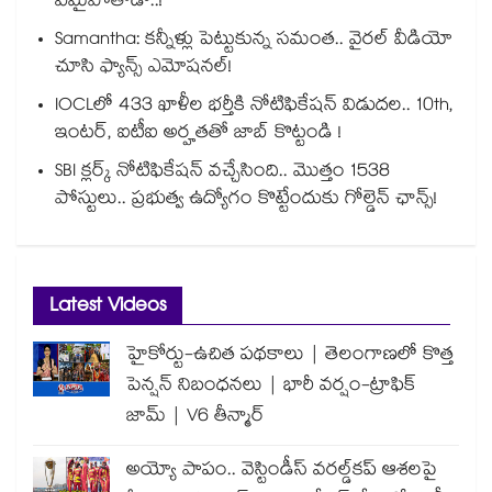
ఏమైపోతాడో..!
Samantha: కన్నీళ్లు పెట్టుకున్న సమంత.. వైరల్ వీడియో
చూసి ఫ్యాన్స్ ఎమోషనల్!
IOCLలో 433 ఖాళీల భర్తీకి నోటిఫికేషన్ విడుదల.. 10th,
ఇంటర్, ఐటీఐ అర్హతతో జాబ్ కొట్టండి !
SBI క్లర్క్ నోటిఫికేషన్ వచ్చేసింది.. మొత్తం 1538
పోస్టులు.. ప్రభుత్వ ఉద్యోగం కొట్టేందుకు గోల్డెన్ ఛాన్స్!
Latest Videos
హైకోర్టు-ఉచిత పథకాలు | తెలంగాణలో కొత్త
పెన్షన్ నిబంధనలు | భారీ వర్షం-ట్రాఫిక్
జామ్ | V6 తీన్మార్
అయ్యో పాపం.. వెస్టిండీస్ వరల్డ్‌కప్ ఆశలపై