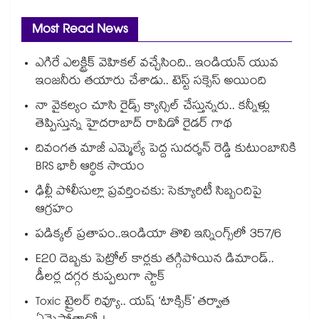
Most Read News
ఎగిరే ఎలక్ట్రిక్ వెహికల్ వచ్చేసింది.. ఇండియన్ యువ
ఇంజనీరు తయారు చేశాడు.. టెస్ట్ సక్సెస్ అయింది
నా వైకల్యం చూసి రైడ్స్ క్యాన్సిల్ చేస్తున్నరు.. కన్నీళ్లు
తెప్పిస్తున్న హైదరాబాద్ రాపిడో రైడర్ గాథ
దివంగత మాజీ ఎమ్మెల్యే పెద్ద సుదర్శన్ రెడ్డి కుటుంబానికి
BRS భారీ ఆర్థిక సాయం
ఢిల్లీ పోలీసుల్లా ప్రవర్తించకు: సెక్యూరిటీ సిబ్బందిపై
ఆగ్రహం
పడిక్కల్‌‌ ప్రతాపం..ఇండియా తొలి ఇన్నింగ్స్‌‌లో 357/6
E20 దెబ్బకు పెట్రోల్ కార్లకు తగ్గిపోయిన డిమాండ్..
డీలర్ల దగ్గర కుప్పలుగా స్టాక్
Toxic ట్రైలర్ రివ్యూ.. యష్ ‘టాక్సిక్’ తర్వాత