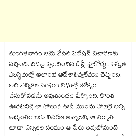
మంగళవారం ఆమె వేసిన పిటిషన్ ​విచారణకు
వచ్చింది. దీనిపై స్పందించిన ఢిల్లీ హైకోర్టు.. ప్రస్తుత
పరిస్థితుల్లో అలాంటి ఆదేశాలివ్వలేమని చెప్పింది.
అది ఎన్నికల సంఘం విధుల్లో జోక్యం
చేసుకోవడమే అవుతుందని పేర్కొంది. కొంత
ఊరటనిచ్చేలా తొలుత ఈసీ ముందు హాజరై అన్ని
అభ్యంతరాలకు వివరణ ఇవ్వాలని, ఆ తర్వాత
కూడా ఎన్నికల సంఘం ఆ పేరు ఇవ్వబోమంటే