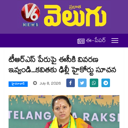
ఈ-పేపర్
టీఆర్ఎస్ పేరుపై ఈసీకి వివరణ
ఇవ్వండి...కవితకు ఢిల్లీ హైకోర్టు సూచన
July 8, 2026
హైదరాబాద్