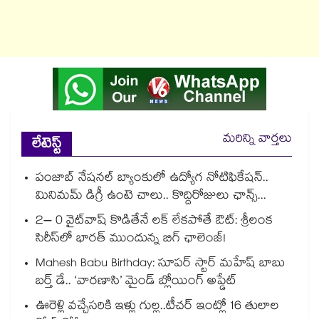
మరిన్ని వార్తలు
లేటెస్ట్
పంజాబ్ నేషనల్ బ్యాంకులో ఉద్యోగ నోటిఫికేషన్..
మినిమమ్ డిగ్రీ ఉంటె చాలు.. కొద్దిరోజులు ఛాన్స్...
2– 0 వైట్‌వాష్ కొడితేనే లక్ లేకపోతే ఔట్: శ్రీలంక
సిరీస్‌లో భారత్ ముందున్న బిగ్ ఛాలెంజ్!
Mahesh Babu Birthday: సూపర్ స్టార్ మహేష్ బాబు
బర్త్ డే.. ‘వారణాసి’ మైండ్ బ్లోయింగ్ అప్డేట్
ఊరెళ్లి వచ్చేసరికి ఇళ్లు గుల్ల..టీచర్ ఇంట్లో 16 తులాల