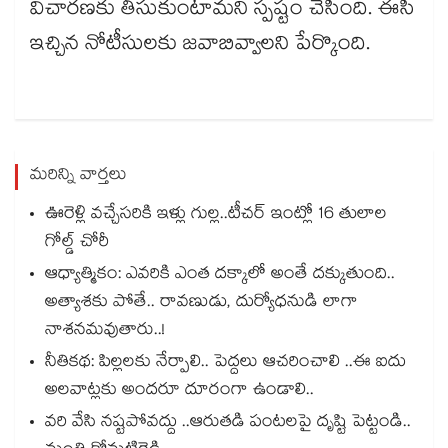
విచారణకు తీసుకుంటామని స్పష్టం చేసింది. ఈసీ
ఇచ్చిన నోటీసులకు జవాబివ్వాలని పేర్కొంది.
మరిన్ని వార్తలు
ఊరెళ్లి వచ్చేసరికి ఇళ్లు గుల్ల..టీచర్ ఇంట్లో 16 తులాల
గోల్డ్ చోరీ
ఆధ్యాత్మికం: ఎవరికి ఎంత దక్కాలో అంతే దక్కుతుంది..
అత్యాశకు పోతే.. రావణుడు, దుర్యోధనుడి లాగా
నాశనమవుతారు..!
నీతికథ: పిల్లలకు నేర్పాలి.. పెద్దలు ఆచరించాలి ..ఈ ఐదు
అలవాట్లకు అందరూ దూరంగా ఉండాలి..
వరి వేసి నష్టపోవద్దు ..ఆరుతడి పంటలపై దృష్టి పెట్టండి..