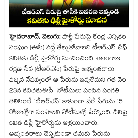
హైదరాబాద్, వెలుగు:
పార్టీ పేరుపై కేంద్ర ఎన్నికల
సంఘం (ఈసీ) వద్దే తేల్చుకోవాలని టీఆర్ఎస్ చీఫ్
కవితకు ఢిల్లీ హైకోర్టు సూచించింది. తెలంగాణ
రక్షణ సేన (టీఆర్ఎస్) పేరుపై అభ్యంతరాలు
వచ్చిన నేపథ్యంలో ఆ పేరును ఇవ్వలేమని గత నెల
23న కవితకుఈసీ నోటీసులు పంపిన సంగతి
తెలిసిందే. ‘టీఆర్ఎస్’ కాకుండా వేరే పేరును 15
రోజుల్లోగా పంపాలని నోటీసుల్లో పేర్కొంది. దీనిపై
కవిత ఢిల్లీ హైకోర్టును ఆశ్రయించారు.
అభ్యంతరాలు చెప్పకుండా తమకు పేరును