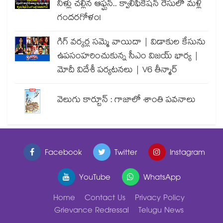
నీళ్లు చల్లిన ఆఫ్ఘన్.. క్వాలిఫికేషన్ రేసులో మళ్లీ
గందరగోళం!
గిగ్ వర్కర్ల సమ్మె వాయిదా | విడాకుల కేసును
ఉపసంహరించుకున్న సీఎం విజయ్ భార్య |
మోదీ విదేశీ పర్యటనలు | V6 తీన్మార్
వెలుగు కార్టూన్ : గాజాలో శాంతి పవనాలు
Facebook
Twitter
Instagram
YouTube
WhatsApp
Home
Contact Us
Privacy Policy
Grievance Redressal
Telugu News