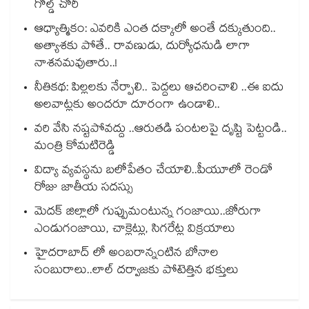
గోల్డ్ చోరీ
ఆధ్యాత్మికం: ఎవరికి ఎంత దక్కాలో అంతే దక్కుతుంది..
అత్యాశకు పోతే.. రావణుడు, దుర్యోధనుడి లాగా
నాశనమవుతారు..!
నీతికథ: పిల్లలకు నేర్పాలి.. పెద్దలు ఆచరించాలి ..ఈ ఐదు
అలవాట్లకు అందరూ దూరంగా ఉండాలి..
వరి వేసి నష్టపోవద్దు ..ఆరుతడి పంటలపై దృష్టి పెట్టండి..
మంత్రి కోమటిరెడ్డి
విద్యా వ్యవస్థను బలోపేతం చేయాలి..పీయూలో రెండో
రోజు జాతీయ సదస్సు
మెదక్ జిల్లాలో గుప్పుమంటున్న గంజాయి..జోరుగా
ఎండుగంజాయి, చాక్లెట్లు, సిగరేట్ల విక్రయాలు
హైదరాబాద్ లో అంబరాన్నంటిన బోనాల
సంబురాలు..లాల్ దర్వాజకు పోటెత్తిన భక్తులు