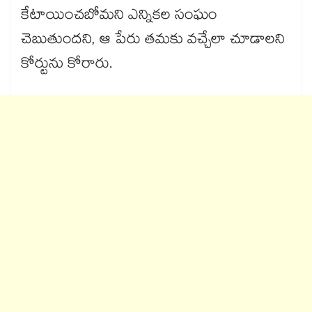
కేటాయించబోమని ఎన్నికల సంఘం
చెబుతుందని, ఆ పేరు తమకు వచ్చేలా చూడాలని
కోర్టును కోరారు.