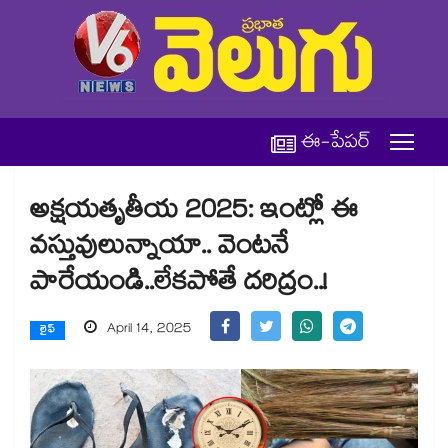
ఈ-పేపర్
అక్షయతృతీయ 2025: ఇంట్లో ఈ
వస్తువులున్నాయా.. వెంటనే
పారేయండి..లేకపోతే దరిద్రం..!
April 14, 2025
లైఫ్