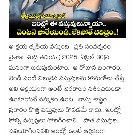
అ క్షయ తృతీయ వస్తుంది. ప్రతి సంవత్సరం
వైశాఖ శుద్ద తదియ ( 2025 ఏప్రిల్​ 30)న
ఘనంగా జరుపుకుంటాం. ఆ రోజున బంగారం,
వెండి వంటి విలువైన వస్తువులను కొనుగోలు చేస్తే
అవి అక్షయంగా అంటే చిరకాలం నశించకుండా
ఉంటాయనే నమ్మకం ఉంది. వాస్తు శాస్త్రం
ప్రకారం కొత్త వస్తువులు కొనడమే కాదు.. ఇంట్లో
కొన్ని వస్తువులు తొలగించాలి. పాత వస్తువుల..
ఉపయోగించనవి ఇంట్లో ఉంటే ఆర్థికంగా