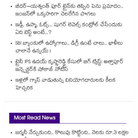
బీదర్–యశ్వంత్ పూర్ ట్రైన్‎కు తప్పిన పెను ప్రమాదం..
ఇంజన్‎లో ఒక్కసారిగా చెలరేగిన పొగలు
ఇడ్లీ, ఉప్మా, ఓట్స్... షుగర్ లెవెల్స్ కంట్రోల్ చేసేందుకు
ఏది బెస్ట్ అంటే...?
SBI బ్యాంకులో ఉద్యోగాలు.. డిగ్రీ ఉంటే చాలు.. ఖాళీలు
చాలానే ఉన్నయ్ !
ట్రైనీ IPS ఉదయ్ కృష్ణారెడ్డి కేసులో బిగ్ ట్విస్ట్: అత్తాపూర్
ఇన్స్పెక్టర్‎కి షోకాజ్ నోటీస్
ఇళ్లలో గ్యాస్ వాడుతున్న వినియోగదారులకు కీలక
హెచ్చరిక
Most Read News
జర్మనీ నేర్చుకుంది.. కొలువు కొట్టింది.. నెలకు రూ.3 లక్షల