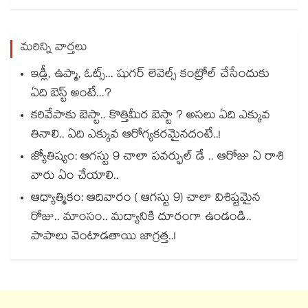
మరిన్ని వార్తలు
ఇడ్లీ, ఉప్మా, ఓట్స్... షుగర్ లెవెల్స్ కంట్రోల్ చేసేందుకు
ఏది బెస్ట్ అంటే...?
కరివేపాకు బెస్టా.. కొత్తిమీర బెస్టా ? అసలు ఏది ఎక్కువ
తినాలి.. ఏది ఎక్కువ ఆరోగ్యకరమైనదంటే..!
జ్యోతిష్యం: ఆగస్టు 9 చాలా పవర్ఫుల్ డే .. ఆరోజు ఏ రాశి
వారు ఏం చేయాలి..
ఆధ్యాత్మికం: ఆదివారం ( ఆగస్టు 9) చాలా విశిష్టమైన
రోజు.. మాంసం.. మద్యానికి దూరంగా ఉండండి..
పాపాలు వెంటాడతాయి జాగ్రత్త..!