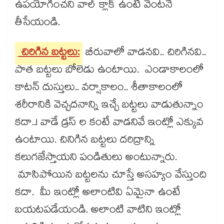
ఉపయోగించని వాల్​ క్లాక్​ ఉంటే వెంటనే
తీసేయండి.
చిరిగిన బట్టలు:
బీరువాలో వాడనవి.. చిరిగినవి..
పాత బట్టలు బోలెడు ఉంటాయి. ఎండాకాలంలో
కాటన్​ దుస్తులు.. వర్షాకాలం.. శీతాకాలంలో
శరీరానికి వెచ్చదనాన్ని ఇచ్చే బట్టలు వాడుతున్నాం
కదా..! వాడే డ్రస్​ ల కంటే వాడనివే ఇంట్లో ఎక్కువ
ఉంటాయి. చినిగిన బట్టలు దరిద్రాన్ని
కలుగజేస్తాయని పండితులు అంటున్నారు.
మాసిపోయిన బట్టలను చూస్తే అసహ్యం వేస్తుంది
కదా. మీ ఇంట్లో అలాంటివి ఏమైనా ఉంటే
బయటపడేయండి. అలాంటి వాటిని ఇంట్లో