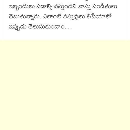
ఇబ్బందులు పడాల్సి వస్తుందని వాస్తు పండితులు
చెబుతున్నారు. ఎలాంటి వస్తువులు తీసేయాలో
ఇప్పుడు తెలుసుకుందాం. . .