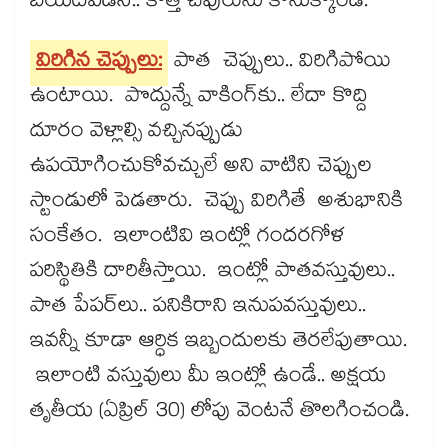
బయటపడేసి.. కొత్త చీపురును కొనుక్కోండి.
విరిగిన చెప్పులు:
పాత చెప్పులు.. విరిగిపోయి
ఉంటాయి. పొద్దున్నే వాకింగ్​కు.. లేదా కొద్ది
దూరం వెళ్లాల్సి వచ్చినప్పుడు
ఉపయోగించుకోవచ్చులే అని వాటిని చెప్పుల
స్టాండులో పెడతారు. చెప్పు విరిగితే అశుభానికి
సంకేతం. ఇలాంటివి ఇంట్లో గందరగోళ
పరిస్థితికి దారితీస్తాయి. ఇంట్లో పాతవస్తువులు..
పాత పేపర్‌‌లు.. పనికిరాని ఇనుపవస్తువులు..
ఇవన్నీ కూడా ఆర్ధిక ఇబ్బందులకు తెరలేపుతాయి.
ఇలాంటి వస్తువులు మీ ఇంట్లో ఉండే.. అక్షయ
తృతీయ (ఏప్రిల్​ 30) లోపు వెంటనే తొలగించండి.