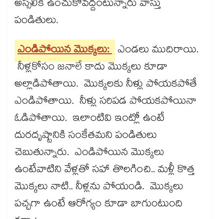
అస్సలికి ఉంచుకోవద్దంటున్నారు వాస్తు
పండితులు.
ఎండిపోయిన మొక్కలు:
ఎండలు ముదిరాయి.
నీళ్లకోసం జనాలే కాదు మొక్కలు కూడా
అల్లాడిపోతాయి. మొక్కలకు నీళ్లు పోయకపోతే
ఎండిపోతాయి. నీళ్లు సరిపడ పోయకపోయినా
ఓడిపోతాయి. ఇలాంటివి ఇంట్లో ఉంటే
దురదృష్టానికి సంకేతమని పండితులు
చెబుతున్నారు. ఎండిపోయిన మొక్కలు
ఉంటేవాటిని వేళ్లతో సహా తొలగించి.. మళ్లీ కొత్త
మొక్కలు నాటి.. నీళ్లను పోయండి. మొక్కలు
పచ్చగా ఉంటే ఆరోగ్యం కూడా బాగుంటుంది