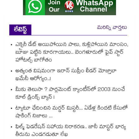
మరిన్ని వార్తలు
లేటెస్ట్
ఎక్సైరీ డేట్ అయిపోయిన పాలు, కుళ్లిపోయిన మాంసం,
బూజు పట్టిన కూరగాయలు.. బెంగళూరులో ఫైవ్ స్టార్
హోటల్స్ బాగోతం
అత్యంత విషమంగా ఇరాన్ సుప్రీం లీడర్ మోజ్తాబా
ఖమేనీ ఆరోగ్యం..!
మీకు తెలుసా ? పార్లమెంట్ క్యాంటీన్⁪లో 2003 నుంచే
కూల్ డ్రింక్స్ బ్యాన్ !
ట్యాటూ ఛేదించిన మర్డర్ మిస్టరీ... ఏడేళ్ల కిందటి కేసులో
షాకింగ్ నిజాలు ...
ఫిల్మ్ ఫెడరేషన్ సహాయ నిరాకరణ.. జానీ మాస్టర్ భార్య
తీరును ఎండగడుతూ లేఖ