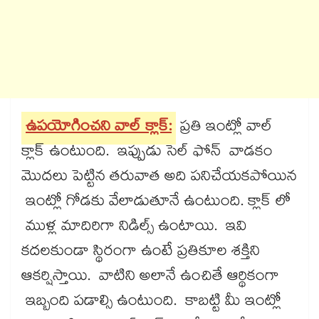
ఉపయోగించని వాల్​ క్లాక్​:
ప్రతి ఇంట్లో వాల్​
క్లాక్​ ఉంటుంది. ఇప్పుడు సెల్​ ఫోన్​ వాడకం
మొదలు పెట్టిన తరువాత అది పనిచేయకపోయిన
ఇంట్లో గోడకు వేలాడుతూనే ఉంటుంది. క్లాక్​ లో
ముళ్ల మాదిరిగా నిడిల్స్ ఉంటాయి. ఇవి
కదలకుండా స్థిరంగా ఉంటే ప్రతికూల శక్తిని
ఆకర్షిస్తాయి. వాటిని అలానే ఉంచితే ఆర్థికంగా
ఇబ్బంది పడాల్సి ఉంటుంది. కాబట్టి మీ ఇంట్లో