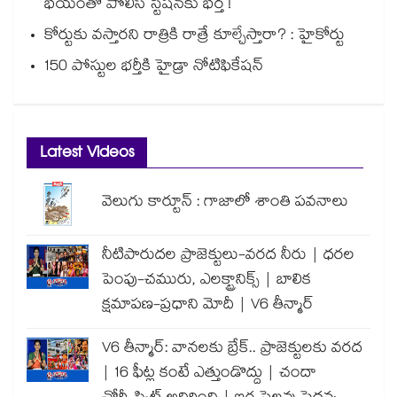
భయంతో పోలీస్ స్టేషన్⁫కు భర్త !
కోర్టుకు వస్తారని రాత్రికి రాత్రే కూల్చేస్తారా? : హైకోర్టు
150 పోస్టుల భర్తీకి హైడ్రా నోటిఫికేషన్
Latest Videos
వెలుగు కార్టూన్ : గాజాలో శాంతి పవనాలు
నీటిపారుదల ప్రాజెక్టులు-వరద నీరు | ధరల
పెంపు-చమురు, ఎలక్ట్రానిక్స్ | బాలిక
క్షమాపణ-ప్రధాని మోదీ | V6 తీన్మార్
V6 తీన్మార్: వానలకు బ్రేక్.. ప్రాజెక్టులకు వరద
| 16 ఫీట్ల కంటే ఎత్తుండొద్దు | చందా