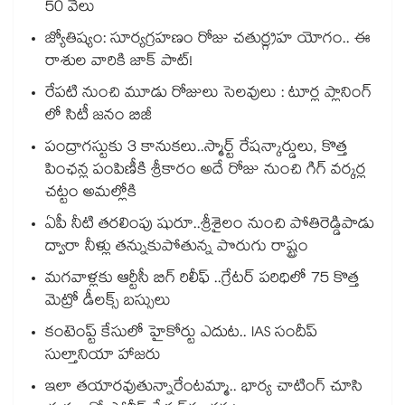
50 వేలు
జ్యోతిష్యం: సూర్యగ్రహణం రోజు చతుర్గ్రహ యోగం.. ఈ
రాశుల వారికి జాక్ పాట్!
రేపటి నుంచి మూడు రోజులు సెలవులు : టూర్ల ప్లానింగ్
లో సిటీ జనం బిజీ
పంద్రాగస్టుకు 3 కానుకలు..స్మార్ట్ రేషన్కార్డులు, కొత్త
పింఛన్ల పంపిణీకి శ్రీకారం అదే రోజు నుంచి గిగ్ వర్కర్ల
చట్టం అమల్లోకి
ఏపీ నీటి తరలింపు షురూ..శ్రీశైలం నుంచి పోతిరెడ్డిపాడు
ద్వారా నీళ్లు తన్నుకుపోతున్న పొరుగు రాష్ట్రం
మగవాళ్లకు ఆర్టీసీ బిగ్ రిలీఫ్ ..గ్రేటర్ పరిధిలో 75 కొత్త
మెట్రో డీలక్స్ బస్సులు
కంటెంప్ట్ కేసులో హైకోర్టు ఎదుట.. IAS సందీప్
సుల్తానియా హాజరు
ఇలా తయారవుతున్నారేంటమ్మా.. భార్య చాటింగ్ చూసి