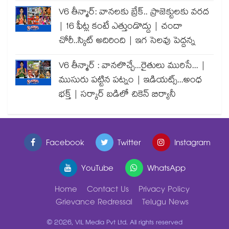
V6 తీన్మార్: వానలకు బ్రేక్.. ప్రాజెక్టులకు వరద
| 16 ఫీట్ల కంటే ఎత్తుండొద్దు | చందా
చోరీ..స్కిట్ అదిరింది | ఇగ సెలవు పెద్దన్న
V6 తీన్మార్ : వానలొచ్చే...రైతులు మురిసే... |
ముసురు పట్టిన పట్నం | ఇడియట్స్...అంధ
భక్త్ | సర్కార్ బడిలో చికెన్ బిర్యానీ
Facebook
Twitter
Instagram
YouTube
WhatsApp
Home
Contact Us
Privacy Policy
Grievance Redressal
Telugu News
© 2026, VIL Media Pvt Ltd. All rights reserved