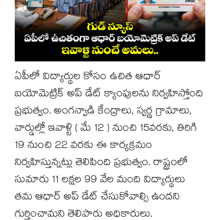
ఏపీలో విద్యార్థుల కోసం ఉచిత ఆధార్
బయోమెట్రిక్ అప్ డేట్ క్యాంపులను నిర్వహిస్తోంది
ప్రభుత్వం. అంగన్వాడి కేంద్రాలు, స్వర్ణ గ్రామాలు,
వార్డుల్లో ఇవాళ్టి ( మే 12 ) నుంచి 15వరకు, తిరిగి
19 నుంచి 22 వరకు ఈ కార్యక్రమం
నిర్వహిస్తున్నట్లు తెలిపింది ప్రభుత్వం. రాష్ట్రంలో
సుమారు 11 లక్షల 99 వేల మంది విద్యార్థులు
తమ ఆధార్ అప్ డేట్ చేసుకోవాల్సి ఉందని
గుర్తించామని తెలిపారు అధికారులు.