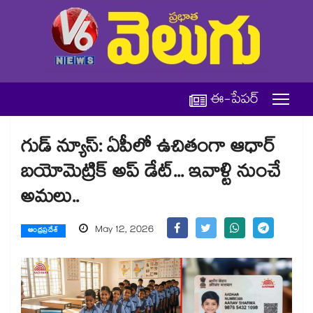
ఈ-పేపర్
గుడ్ న్యూస్: ఏపీలో ఉచితంగా ఆధార్
బయోమెట్రిక్ అప్ డేట్... ఇవాళ్టి నుంచే
అమలు..
May 12, 2026
ఆంధ్రప్రదేశ్