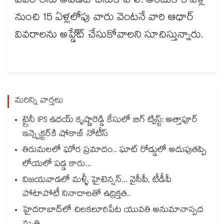
వివరాలను అప్‌డేట్ చేసుకోవాలి. అందుకే 5 ఏళ్ల
నుంచి 15 ఏళ్లలోపు వారు వెంటనే వారి ఆధార్
వివరాలను అప్డే్ట్ చేసుకోవాలని సూచిస్తున్నారు.
మరిన్ని వార్తలు
ట్రైనీ IPS ఉదయ్ కృష్ణారెడ్డి కేసులో బిగ్ ట్విస్ట్: అత్తాపూర్
ఇన్స్పెక్టర్‎కి షోకాజ్ నోటీస్
తిరుమలలో ఘోర ప్రమాదం.. ఘాట్ రోడ్డులో అదుపుతప్పి
లోయలో పడ్డ కారు...
విజయవాడలో మళ్ళీ హైటెన్షన్... వైసీపీ, టీడీపీ
పోటాపోటీ నినాదాలతో ఉద్రిక్తత..
హైదరాబాద్‌లో చిలకలూరిపేట యువతి అనుమానాస్పద