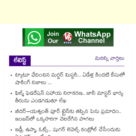
మరిన్ని వార్తలు
లేటెస్ట్
ట్యాటూ ఛేదించిన మర్డర్ మిస్టరీ... ఏడేళ్ల కిందటి కేసులో
షాకింగ్ నిజాలు ...
ఫిల్మ్ ఫెడరేషన్ సహాయ నిరాకరణ.. జానీ మాస్టర్ భార్య
తీరును ఎండగడుతూ లేఖ
బీదర్–యశ్వంత్ పూర్ ట్రైన్‎కు తప్పిన పెను ప్రమాదం..
ఇంజన్‎లో ఒక్కసారిగా చెలరేగిన పొగలు
ఇడ్లీ, ఉప్మా, ఓట్స్... షుగర్ లెవెల్స్ కంట్రోల్ చేసేందుకు