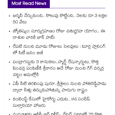
Most Read News
జర్మనీ నేర్చుకుంది.. కొలువు కొట్టింది.. నెలకు రూ.3 లక్షల
50 వేలు
జ్యోతిష్యం: సూర్యగ్రహణం రోజు చతుర్గ్రహ యోగం.. ఈ
రాశుల వారికి జాక్ పాట్!
రేపటి నుంచి మూడు రోజులు సెలవులు : టూర్ల ప్లానింగ్
లో సిటీ జనం బిజీ
పంద్రాగస్టుకు 3 కానుకలు..స్మార్ట్ రేషన్కార్డులు, కొత్త
పింఛన్ల పంపిణీకి శ్రీకారం అదే రోజు నుంచి గిగ్ వర్కర్ల
చట్టం అమల్లోకి
ఏపీ నీటి తరలింపు షురూ..శ్రీశైలం నుంచి పోతిరెడ్డిపాడు
ద్వారా నీళ్లు తన్నుకుపోతున్న పొరుగు రాష్ట్రం
కంటెంప్ట్ కేసులో హైకోర్టు ఎదుట.. IAS సందీప్
సుల్తానియా హాజరు