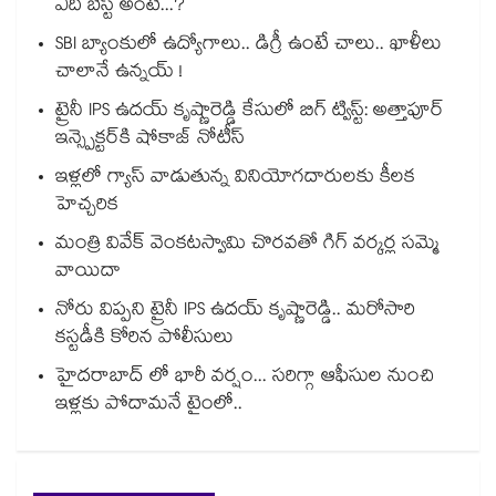
ఏది బెస్ట్ అంటే...?
SBI బ్యాంకులో ఉద్యోగాలు.. డిగ్రీ ఉంటే చాలు.. ఖాళీలు
చాలానే ఉన్నయ్ !
ట్రైనీ IPS ఉదయ్ కృష్ణారెడ్డి కేసులో బిగ్ ట్విస్ట్: అత్తాపూర్
ఇన్స్పెక్టర్‎కి షోకాజ్ నోటీస్
ఇళ్లలో గ్యాస్ వాడుతున్న వినియోగదారులకు కీలక
హెచ్చరిక
మంత్రి వివేక్ వెంకటస్వామి చొరవతో గిగ్ వర్కర్ల సమ్మె
వాయిదా
నోరు విప్పని ట్రైనీ IPS ఉదయ్ కృష్ణారెడ్డి.. మరోసారి
కస్టడీకి కోరిన పోలీసులు
హైదరాబాద్ లో భారీ వర్షం... సరిగ్గా ఆఫీసుల నుంచి
ఇళ్లకు పోదామనే టైంలో..