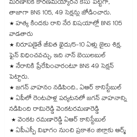
మరణానికి కారణమయ్యారనే కేసు పెట్టగా,
తాజాగా BNS 105, 49 సెక్షన్లు జోడించారు.
* హత్య కిందకు రాని నేర విషయాల్లో BNS 105
వాడతారు
* నిరూపణైతే జీవిత ఖైదు/5-10 ఏళ్లు జైలు శిక్ష,
ఫైన్ విధించవచ్చు. ఇది నాన్ బెయిలబుల్
* నేరానికి ప్రేరేపించారంటూ BNS 49 సెక్షన్
పెట్టారు.
* జగన్ వాహనం నడిపింది.. ఏఆర్ కానిస్టేబుల్
* ఏపీలో రెంటపాళ్ల పర్యటనలో జగన్ వాహనాన్ని
నడిపింది రామిరెడ్డి వెంకటరమణారెడ్డి
* వెంకట రమణారెడ్డి ఏఆర్ కానిస్టేబుల్
* ఏపీఎస్పీ విభాగం నుంచి ప్రకాశం జిల్లాకు ఆర్మ్