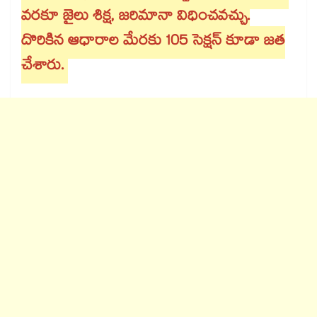
వరకూ జైలు శిక్ష, జరిమానా విధించవచ్చు.
దొరికిన ఆధారాల మేరకు 105 సెక్షన్ కూడా జత
చేశారు.