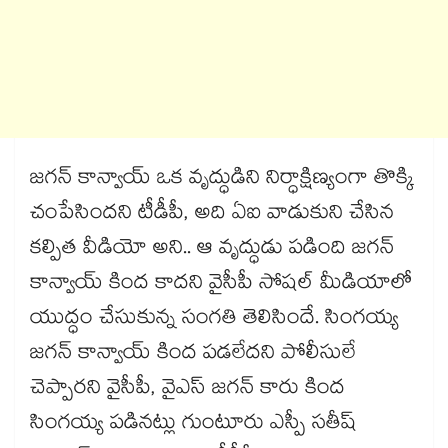
జగన్ కాన్వాయ్ ఒక వృద్ధుడిని నిర్ధాక్షిణ్యంగా తొక్కి
చంపేసిందని టీడీపీ, అది ఏఐ వాడుకుని చేసిన
కల్పిత వీడియో అని.. ఆ వృద్ధుడు పడింది జగన్
కాన్వాయ్ కింద కాదని వైసీపీ సోషల్ మీడియాలో
యుద్ధం చేసుకున్న సంగతి తెలిసిందే. సింగయ్య
జగన్ కాన్వాయ్ కింద పడలేదని పోలీసులే
చెప్పారని వైసీపీ, వైఎస్ జగన్ కారు కింద
సింగయ్య పడినట్లు గుంటూరు ఎస్పీ సతీష్