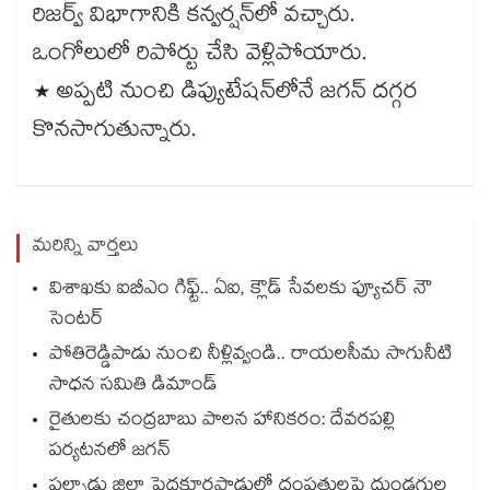
రిజర్వ్ విభాగానికి కన్వర్షన్⁬లో వచ్చారు.
ఒంగోలులో రిపోర్టు చేసి వెళ్లిపోయారు.
* అప్పటి నుంచి డిప్యుటేషన్⁬లోనే జగన్ దగ్గర
కొనసాగుతున్నారు.
మరిన్ని వార్తలు
విశాఖకు ఐబీఎం గిఫ్ట్.. ఏఐ, క్లౌడ్ సేవలకు ఫ్యూచర్ నౌ
సెంటర్
పోతిరెడ్డిపాడు నుంచి నీళ్లివ్వండి.. రాయలసీమ సాగునీటి
సాధన సమితి డిమాండ్
రైతులకు చంద్రబాబు పాలన హానికరం: దేవరపల్లి
పర్యటనలో జగన్
పల్నాడు జిల్లా పెద్దకూరపాడులో దంపతులపై దుండగుల