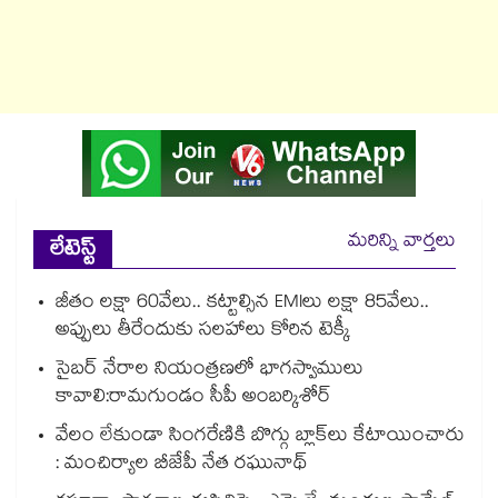
మరిన్ని వార్తలు
లేటెస్ట్
జీతం లక్షా 60వేలు.. కట్టాల్సిన EMIలు లక్షా 85వేలు..
అప్పులు తీరేందుకు సలహాలు కోరిన టెక్కీ
సైబర్ నేరాల నియంత్రణలో భాగస్వాములు
కావాలి:రామగుండం సీపీ అంబర్కిశోర్‌‌‌‌‌‌‌‌‌‌‌‌‌‌‌‌
వేలం లేకుండా సింగరేణికి బొగ్గు బ్లాక్‌‌‌‌‌‌‌‌లు కేటాయించారు
: మంచిర్యాల బీజేపీ నేత రఘునాథ్