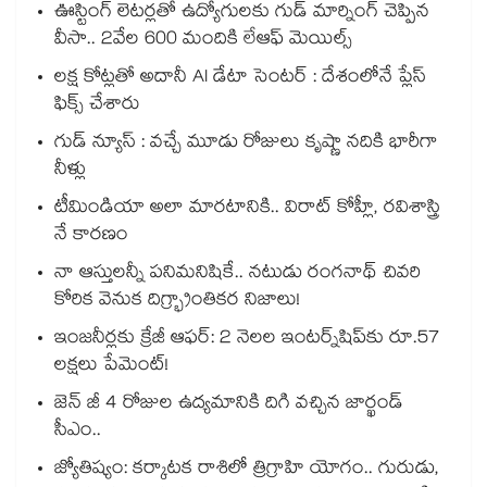
ఊస్టింగ్ లెటర్లతో ఉద్యోగులకు గుడ్ మార్నింగ్ చెప్పిన
వీసా.. 2వేల 600 మందికి లేఆఫ్ మెయిల్స్
లక్ష కోట్లతో అదానీ AI డేటా సెంటర్ : దేశంలోనే ప్లేస్
ఫిక్స్ చేశారు
గుడ్ న్యూస్ : వచ్చే మూడు రోజులు కృష్ణా నదికి భారీగా
నీళ్లు
టీమిండియా అలా మారటానికి.. విరాట్ కోహ్లీ, రవిశాస్త్రి
నే కారణం
నా ఆస్తులన్నీ పనిమనిషికే.. నటుడు రంగనాథ్ చివరి
కోరిక వెనుక దిగ్భ్రాంతికర నిజాలు!
ఇంజనీర్లకు క్రేజీ ఆఫర్: 2 నెలల ఇంటర్న్‌షిప్‌కు రూ.57
లక్షలు పేమెంట్!
జెన్ జీ 4 రోజుల ఉద్యమానికి దిగి వచ్చిన జార్ఖండ్
సీఎం..
జ్యోతిష్యం: కర్కాటక రాశిలో త్రిగ్రాహి యోగం.. గురుడు,