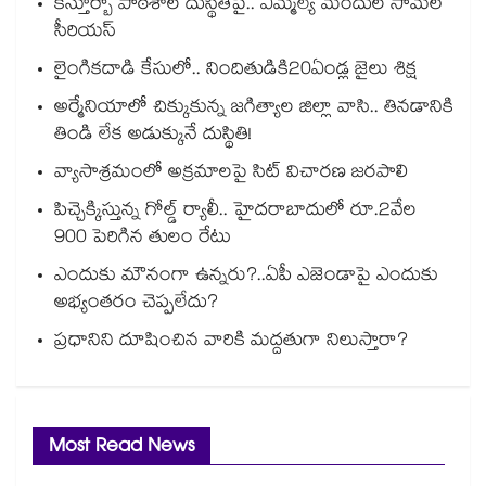
కస్తూర్బా పాఠశాల దుస్థితిపై.. ఎమ్మెల్యే మందుల సామేల్
సీరియస్
లైంగికదాడి కేసులో.. నిందితుడికి20ఏండ్ల జైలు శిక్ష
అర్మేనియాలో చిక్కుకున్న జగిత్యాల జిల్లా వాసి.. తినడానికి
తిండి లేక అడుక్కునే దుస్థితి!
వ్యాసాశ్రమంలో అక్రమాలపై సిట్‌‌‌‌‌‌‌‌‌‌‌‌‌‌‌‌‌‌‌‌‌‌‌‌‌‌‌‌‌‌‌‌ విచారణ జరపాలి
పిచ్చెక్కిస్తున్న గోల్డ్ ర్యాలీ.. హైదరాబాదులో రూ.2వేల
900 పెరిగిన తులం రేటు
ఎందుకు మౌనంగా ఉన్నరు?..ఏపీ ఎజెండాపై ఎందుకు
అభ్యంతరం చెప్పలేదు?
ప్రధానిని దూషించిన వారికి మద్దతుగా నిలుస్తారా?
Most Read News