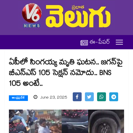
ఈ-పేపర్
ఏపీలో సింగయ్య మృతి ఘటన.. జగన్⁬పై
బీఎన్ఎస్ 105 సెక్షన్ నమోదు.. BNS
105 అంటే..
June 23, 2025
ఆంధ్రప్రదేశ్