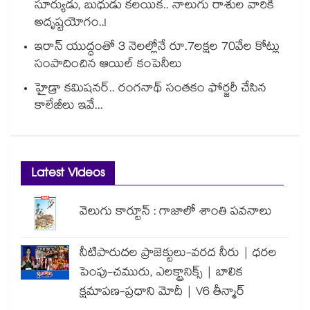
సూర్యుడు, బుధుడు కలయిక.. నాలుగు రాశుల వారికి
అదృష్టయోగం..!
ఇరాన్ యుద్ధంతో 3 నెలల్లోనే రూ.7లక్షల 70వేల కోట్లు
సంపాదించిన ఆయిల్ కంపెనీలు
హైడ్రా కమిషనర్.. రంగనాథ్ సంతకం ఫోర్జరీ చేసిన
కాలేజీలు ఇవే...
Latest Videos
వెలుగు కార్టూన్ : గాజాలో శాంతి పవనాలు
నీటిపారుదల ప్రాజెక్టులు-వరద నీరు | ధరల
పెంపు-చమురు, ఎలక్ట్రానిక్స్ | బాలిక
క్షమాపణ-ప్రధాని మోదీ | V6 తీన్మార్