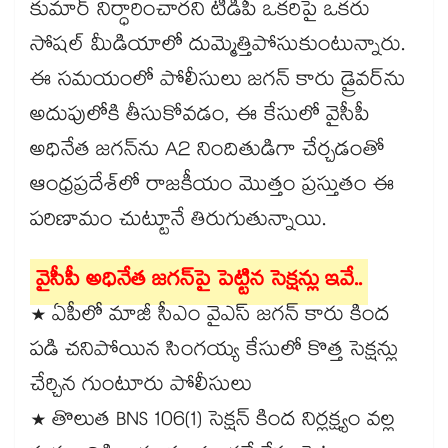
కుమార్ నిర్ధారించారని టీడీపీ ఒకరిపై ఒకరు
సోషల్ మీడియాలో దుమ్మెత్తిపోసుకుంటున్నారు.
ఈ సమయంలో పోలీసులు జగన్ కారు డ్రైవర్⁬ను
అదుపులోకి తీసుకోవడం, ఈ కేసులో వైసీపీ
అధినేత జగన్⁬ను A2 నిందితుడిగా చేర్చడంతో
ఆంధ్రప్రదేశ్⁬లో రాజకీయం మొత్తం ప్రస్తుతం ఈ
పరిణామం చుట్టూనే తిరుగుతున్నాయి.
వైసీపీ అధినేత జగన్⁬పై పెట్టిన సెక్షన్లు ఇవే..
* ఏపీలో మాజీ సీఎం వైఎస్ జగన్ కారు కింద
పడి చనిపోయిన సింగయ్య కేసులో కొత్త సెక్షన్లు
చేర్చిన గుంటూరు పోలీసులు
* తొలుత BNS 106(1) సెక్షన్ కింద నిర్లక్ష్యం వల్ల