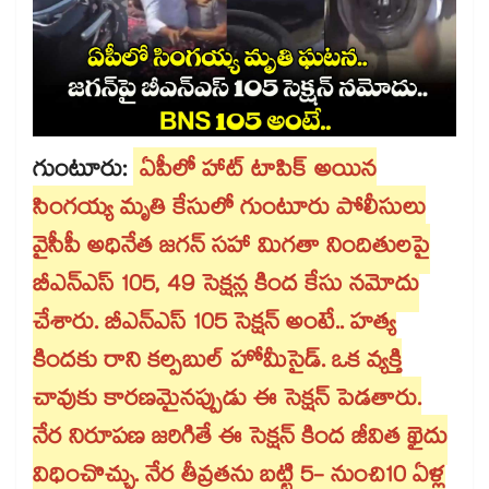
గుంటూరు:
ఏపీలో హాట్ టాపిక్ అయిన
సింగయ్య మృతి కేసులో గుంటూరు పోలీసులు
వైసీపీ అధినేత జగన్ సహా మిగతా నిందితులపై
బీఎన్ఎస్ 105, 49 సెక్షన్ల కింద కేసు నమోదు
చేశారు. బీఎన్ఎస్ 105 సెక్షన్ అంటే.. హత్య
కిందకు రాని కల్పబుల్ హోమీసైడ్. ఒక వ్యక్తి
చావుకు కారణమైనప్పుడు ఈ సెక్షన్ పెడతారు.
నేర నిరూపణ జరిగితే ఈ సెక్షన్ కింద జీవిత ఖైదు
విధించొచ్చు. నేర తీవ్రతను బట్టి 5- నుంచి10 ఏళ్ల