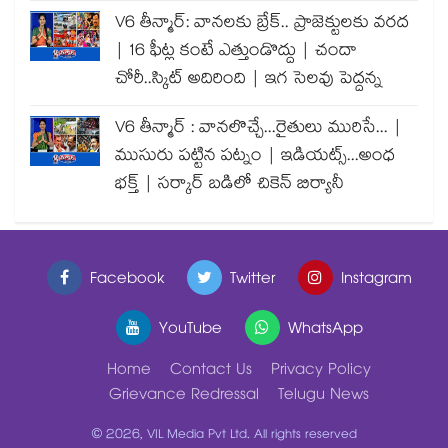
V6 తీన్మార్: వానలకు బ్రేక్.. ప్రాజెక్టులకు వరద
| 16 ఫీట్ల కంటే ఎత్తుండొద్దు | చందా
చోరీ..స్కిట్ అదిరింది | ఇగ సెలవు పెద్దన్న
V6 తీన్మార్ : వానలొచ్చే...రైతులు మురిసే... |
ముసురు పట్టిన పట్నం | ఇడియట్స్...అంధ
భక్త్ | సర్కార్ బడిలో చికెన్ బిర్యానీ
Facebook
Twitter
Instagram
YouTube
WhatsApp
Home
Contact Us
Privacy Policy
Grievance Redressal
Telugu News
© 2026, VIL Media Pvt Ltd. All rights reserved