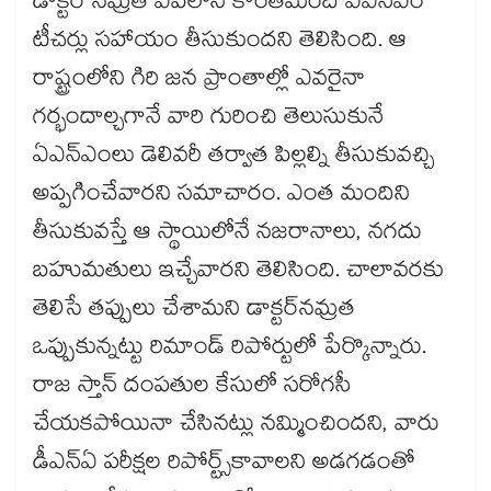
డాక్టర్ ​నమ్రత ఏపీ​లోని కొంతమంది ఏఎన్ఎం
టీచర్లు సహాయం తీసుకుందని తెలిసింది. ఆ
రాష్ట్రంలోని గిరి జన ప్రాంతాల్లో ఎవరైనా
గర్భందాల్చగానే వారి గురించి తెలుసుకునే
ఏఎన్ఎంలు డెలివరీ తర్వాత పిల్లల్ని తీసుకువచ్చి
అప్పగించేవారని సమాచారం. ఎంత మందిని
తీసుకువస్తే ఆ స్థాయిలోనే నజరానాలు, నగదు
బహుమతులు ఇచ్చేవారని తెలిసింది. చాలావరకు
తెలిసే తప్పులు చేశామని డాక్టర్​నమ్రత
ఒప్పుకున్నట్టు రిమాండ్ ​రిపోర్టులో పేర్కొన్నారు.
రాజ స్తాన్ దంపతుల కేసులో సరోగసీ
చేయకపోయినా చేసినట్లు నమ్మించిందని, వారు
డీఎన్ఏ పరీక్షల రిపోర్ట్స్​కావాలని అడగడంతో