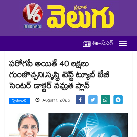
ఈ-పేపర్
సరోగసీ అయితే 40 లక్షలు
గుంజొచ్చని!.సృష్టి టెస్ట్ ట్యూబ్ బేబీ
సెంటర్ డాక్టర్ నమ్రత ప్లాన్
August 1, 2025
హైదరాబాద్