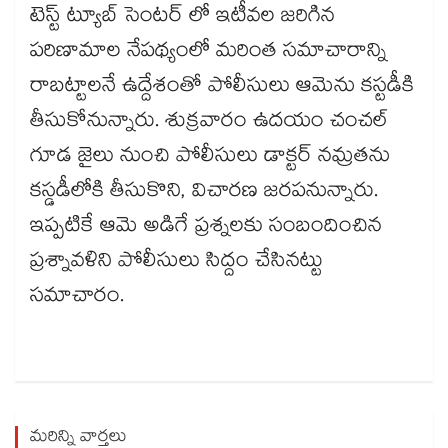
టెస్ట్ ట్యూబ్ సెంటర్ లో ఇటీవల జరిగిన
పరిణామాల నేపథ్యంలో మరింత సమాచారాన్ని
రాబట్టాలనే ఉద్దేశంతో పోలీసులు ఆమెను కస్టడీకి
తీసుకోనున్నారు. శుక్రవారం ఉదయం చంచల్​
గూడ జైలు నుంచి పోలీసులు డాక్టర్ నమ్రతను
కస్డడీలోకి తీసుకొని, విచారణ జరపనున్నారు.
ఇప్పటికే ఆమె అడిగే ప్రశ్నలకు సంబందించిన
ప్రశ్నావళిని పోలీసులు సిద్దం చేసినట్టు
సమాచారం.
మరిన్ని వార్తలు