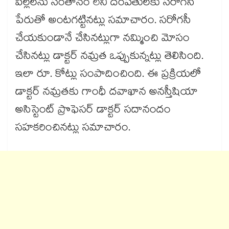
పిల్లలను సంతానం లేని దంపతులకు సరోగసీ
పేరుతో అంటగట్టినట్లు సమాచారం. సరోగసీ
చేయకుండానే చేసినట్లుగా నమ్మించి మోసం
చేసినట్లు డాక్టర్ నమ్రత ఒప్పుకున్నట్లు తెలిసింది.
ఇలా రూ. కోట్లు సంపాదించింది. ఈ ప్రక్రియలో
డాక్టర్ నమ్రతకు గాంధీ దవాఖాన అనస్తీషియా
అసిస్టెంట్ ప్రొఫెసర్ డాక్టర్ సదానందం
సహకరించినట్లు సమాచారం.