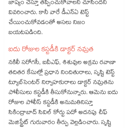
జాప్యం చేస్తూ తప్పించుకోవాలని చూసిందని
వివరించారు. కానీ వారే డీఎన్​ఏ టెస్ట్​
చేయించుకోవడంతో అసలు నిజం
బయటపడింది.
ఐదు రోజుల కస్టడీకి డాక్టర్​ నమ్రత
నకిలీ సరోగసీ, ఐవీఎఫ్, శిశువుల అక్రమ రవాణా
తదితర కేసుల్లో ప్రధాన నిందితురాలు, సృష్టి టెస్ట్
ట్యూబ్​సెంటర్​ నిర్వాహకురాలు డాక్టర్ నమ్రతను
పోలీసులు కస్టడీకి తీసుకోనున్నారు. ఆమెను ఐదు
రోజుల పోలీస్ కస్టడీకి అనుమతినిస్తూ
సికింద్రాబాద్ సివిల్ కోర్టు పదో అదనపు చీఫ్
మెజిస్ట్రేట్ గురువారం తీర్పు వెల్లడించారు. సృష్టి