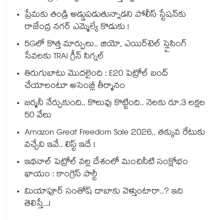
ప్రేమకు తండ్రి అడ్డుపడుతున్నాడని పోలీస్ స్టేషన్⁪కు
రాజేంద్ర నగర్ ఎమ్మెల్యే కొడుకు !
5Gలో కొత్త మార్పులు.. జియో, ఎయిర్‌టెల్ స్లైసింగ్
సేవలకు TRAI గ్రీన్ సిగ్నల్
తిరుగుబాటు మొదలైంది : E20 పెట్రోల్ బంద్
చేయాలంటూ అసెంబ్లీ తీర్మానం
జర్మనీ నేర్చుకుంది.. కొలువు కొట్టింది.. నెలకు రూ.3 లక్షల
50 వేలు
Amazon Great Freedom Sale 2026.. తక్కువ రేటుకు
వచ్చేవి ఇవే.. లిస్ట్ ఇదే !
ఇథనాల్ పెట్రోల్ వల్ల దేశంలో మంచినీటి సంక్షోభం
ఖాయం : కాంగ్రెస్ పార్టీ
మియాపూర్ సంతోష్ దాబాకు వెళ్తుంటారా..? ఇది
తెలిస్తే...!