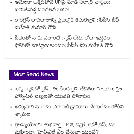
అమెరికా ఒత్తిడితోనే UPIపై మోడీ సర్కార్‌ ఛార్జీలు:
బయటపడ్డ సంచలన నిజం!
కాంగ్రెస్ భావజాలాన్ని ప్రజల్లోకి తీసుకెళ్లాలి : పీసీసీ చీఫ్‌
మహేశ్ కుమార్ గౌడ్
సీఎంతో నాకు ఎలాంటి గ్యాప్ లేదు..రోజు ఇద్దరం
ఫోన్‌‌‌‌లో మాట్లాడుకుంటం: పీసీసీ చీఫ్ మహేశ్ గౌడ్
Most Read News
ఒక్క ర్యాపిడో రైడ్.. తలకిందులైన జీవితం: రూ.25 లక్షల
హాస్పిటల్ బిల్లులతో యువతి పోరాటం
అమ్మవారి ముందు ఎలాంటి డ్రామాలు చేయలేదు: జోగిని
శ్యామల
గ్రాడ్యుయేట్లకు శుభవార్త.. TCS, విప్రో, ఇన్ఫోసిస్, టెక్
మహీంద్రా, హెచ్సీఎల్ ఏం చేస్తున్నాయంటే?