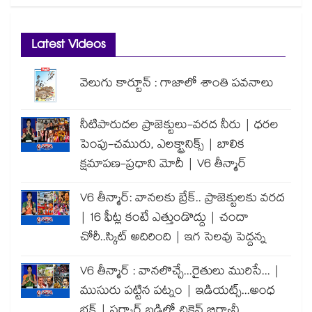
Latest Videos
వెలుగు కార్టూన్ : గాజాలో శాంతి పవనాలు
నీటిపారుదల ప్రాజెక్టులు-వరద నీరు | ధరల
పెంపు-చమురు, ఎలక్ట్రానిక్స్ | బాలిక
క్షమాపణ-ప్రధాని మోదీ | V6 తీన్మార్
V6 తీన్మార్: వానలకు బ్రేక్.. ప్రాజెక్టులకు వరద
| 16 ఫీట్ల కంటే ఎత్తుండొద్దు | చందా
చోరీ..స్కిట్ అదిరింది | ఇగ సెలవు పెద్దన్న
V6 తీన్మార్ : వానలొచ్చే...రైతులు మురిసే... |
ముసురు పట్టిన పట్నం | ఇడియట్స్...అంధ
భక్త్ | సర్కార్ బడిలో చికెన్ బిర్యానీ