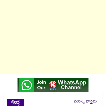
మరిన్ని వార్తలు
లేటెస్ట్