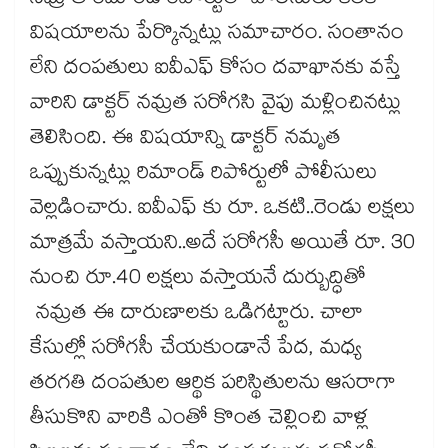
నమ్ర త రిమాండ్ రిపోర్టులో పోలీసులు కీలక
విషయాలను పేర్కొన్నట్లు సమాచారం. సంతానం
లేని దంపతులు ఐవీఎఫ్ కోసం దవాఖానకు వస్తే
వారిని డాక్టర్ నమ్రత సరోగసి వైపు మళ్లించినట్లు
తెలిసింది. ఈ విషయాన్ని డాక్టర్ నమృత
ఒప్పుకున్నట్లు రిమాండ్ రిపోర్టులో పోలీసులు
వెల్లడించారు. ఐవీఎఫ్ కు రూ. ఒకటి..రెండు లక్షలు
మాత్రమే వస్తాయని..అదే సరోగసీ అయితే రూ. 30
నుంచి రూ.40 లక్షలు వస్తాయనే దుర్బుద్ధితో
నమ్రత ఈ దారుణాలకు ఒడిగట్టారు. చాలా
కేసుల్లో సరోగసీ చేయకుండానే పేద, మధ్య
తరగతి దంపతుల ఆర్థిక పరిస్థితులను ఆసరాగా
తీసుకొని వారికి ఎంతో కొంత చెల్లించి వాళ్ల