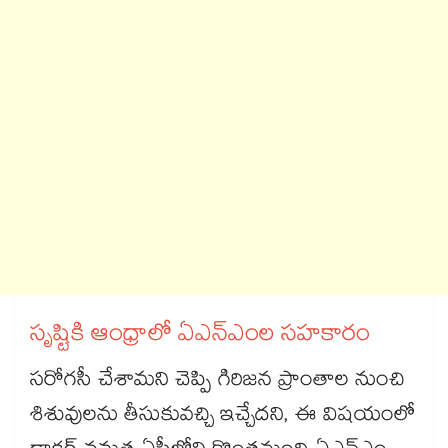
సృష్టికి ఆంధ్రాలో ఏఎన్ఎంల సహకారం
సరోగసీ చేశామని చెప్పి గిరిజన ప్రాంతాల నుంచి
శిశువులను తీసుకువచ్చి ఇచ్చేదని, ఈ విషయంలో