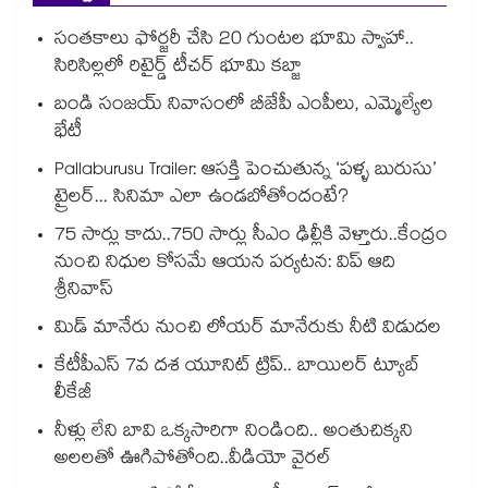
సంతకాలు ఫోర్జరీ చేసి 20 గుంటల భూమి స్వాహా..
సిరిసిల్లలో రిటైర్డ్ టీచర్ భూమి కబ్జా
బండి సంజయ్ నివాసంలో బీజేపీ ఎంపీలు, ఎమ్మెల్యేల
భేటీ
Pallaburusu Trailer: ఆసక్తి పెంచుతున్న ‘పళ్ళ బురుసు’
ట్రైలర్... సినిమా ఎలా ఉండబోతోందంటే?
75 సార్లు కాదు..75‌‌‌‌‌‌‌‌0 సార్లు సీఎం ఢిల్లీకి వెళ్తారు..కేంద్రం
నుంచి నిధుల కోసమే ఆయన పర్యటన: విప్ ఆది
శ్రీనివాస్
మిడ్ మానేరు నుంచి లోయర్ మానేరుకు నీటి విడుదల
కేటీపీఎస్ 7వ దశ యూనిట్ ట్రిప్.. బాయిలర్ ట్యూబ్
లీకేజీ
నీళ్లు లేని బావి ఒక్కసారిగా నిండింది.. అంతుచిక్కని
అలలతో ఊగిపోతోంది..వీడియో వైరల్