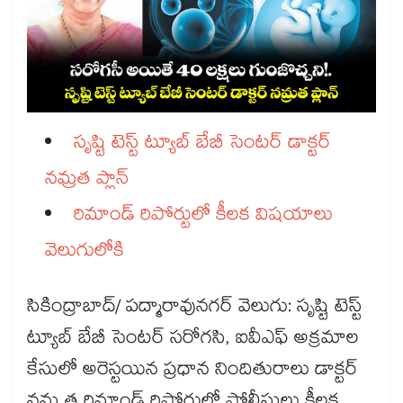
సృష్టి టెస్ట్​ ట్యూబ్​ బేబీ సెంటర్ డాక్టర్ ​
నమ్రత ప్లాన్​
రిమాండ్​ రిపోర్టులో కీలక విషయాలు
వెలుగులోకి
సికింద్రాబాద్/ పద్మారావునగర్ వెలుగు: సృష్టి టెస్ట్
ట్యూబ్ బేబీ సెంటర్ సరోగసి, ఐవీఎఫ్ అక్రమాల
కేసులో అరెస్టయిన ప్రధాన నిందితురాలు డాక్టర్