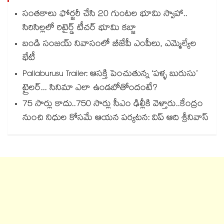
సంతకాలు ఫోర్జరీ చేసి 20 గుంటల భూమి స్వాహా..
సిరిసిల్లలో రిటైర్డ్ టీచర్ భూమి కబ్జా
బండి సంజయ్ నివాసంలో బీజేపీ ఎంపీలు, ఎమ్మెల్యేల
భేటీ
Pallaburusu Trailer: ఆసక్తి పెంచుతున్న ‘పళ్ళ బురుసు’
ట్రైలర్... సినిమా ఎలా ఉండబోతోందంటే?
75 సార్లు కాదు..75‌‌‌‌‌‌‌‌0 సార్లు సీఎం ఢిల్లీకి వెళ్తారు..కేంద్రం
నుంచి నిధుల కోసమే ఆయన పర్యటన: విప్ ఆది శ్రీనివాస్