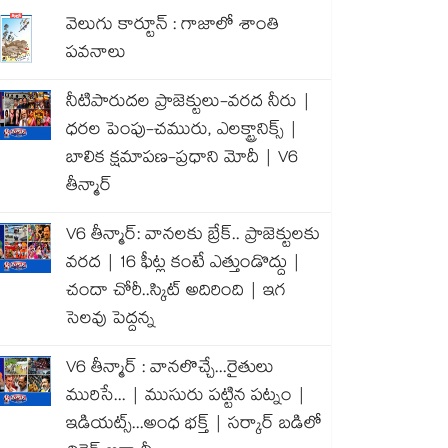
వెలుగు కార్టూన్ : గాజాలో శాంతి
పవనాలు
నీటిపారుదల ప్రాజెక్టులు-వరద నీరు |
ధరల పెంపు-చమురు, ఎలక్ట్రానిక్స్ |
బాలిక క్షమాపణ-ప్రధాని మోదీ | V6
తీన్మార్
V6 తీన్మార్: వానలకు బ్రేక్.. ప్రాజెక్టులకు
వరద | 16 ఫీట్ల కంటే ఎత్తుండొద్దు |
చందా చోరీ..స్కిట్ అదిరింది | ఇగ
సెలవు పెద్దన్న
V6 తీన్మార్ : వానలొచ్చే...రైతులు
మురిసే... | ముసురు పట్టిన పట్నం |
ఇడియట్స్...అంధ భక్త్ | సర్కార్ బడిలో