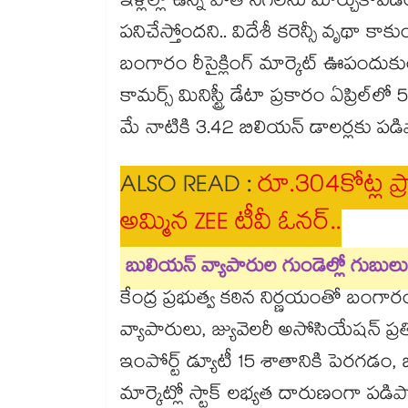
ఇళ్లల్లో ఉన్న పాత నగలను మార్చుకోవడం
పనిచేస్తోందని.. విదేశీ కరెన్సీ వృథా 
బంగారం రీసైక్లింగ్ మార్కెట్ ఊపందుకుంద
కామర్స్ మినిస్ట్రీ డేటా ప్రకారం ఏప్రిల్‌లో
మే నాటికి 3.42 బిలియన్ డాలర్లకు ప
ALSO READ :
రూ.304కోట్ల ప్
అమ్మిన ZEE టీవీ ఓనర్..
బులియన్ వ్యాపారుల గుండెల్లో గుబులు.
కేంద్ర ప్రభుత్వ కఠిన నిర్ణయంతో బం
వ్యాపారులు, జ్యువెలరీ అసోసియేషన్ ప్రతి
ఇంపోర్ట్ డ్యూటీ 15 శాతానికి పెరగడ
మార్కెట్లో స్టాక్ లభ్యత దారుణంగా పడిపో