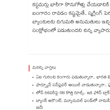
కస్టమర్లు భారీగా కొనుగోళ్లు చేయడానికి 
బంగారం రావడం కష్టమైతే.. స్మగ్లింగ్ పె
బ్యాంకులకు దిగుమతి అనుమతులు ఇచ్చి.. డ్
సంక్షోభంలో పడుతుందని చిన్న వ్యాపార
మరిన్ని వార్తలు
ఏఐ గురించి కంగారు పడుతున్నారా.. భారత టెక
ఫార్చ్యూన్ సన్‌ఫ్లవర్ ఆయిల్ వాడుతున్నారా.. ఫుడ
లోన్ రికవరీపై RBI కొత్త రూల్స్.. ఇక ఫోన్ బ
బ్యాంక్ అకౌంట్, మ్యూచువల్ ఫండ్‌లో నామి
ఇదే!