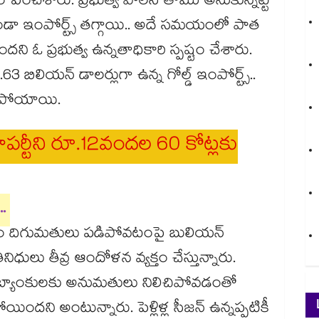
 పెంచేశారు. ప్రభుత్వ పాలసీ తాము అనుకున్నట్టే
కాకుండా ఇంపోర్ట్స్ తగ్గాయి.. అదే సమయంలో పాత
ని ఓ ప్రభుత్వ ఉన్నతాధికారి స్పష్టం చేశారు.
 5.63 బిలియన్ డాలర్లుగా ఉన్న గోల్డ్ ఇంపోర్ట్స్..
డిపోయాయి.
రాపర్టీని రూ.12వందల 60 కోట్లకు
.
గారం దిగుమతులు పడిపోవటంపై బులియన్
నిధులు తీవ్ర ఆందోళన వ్యక్తం చేస్తున్నారు.
ం, బ్యాంకులకు అనుమతులు నిలిచిపోవడంతో
యిందని అంటున్నారు. పెళ్లిళ్ల సీజన్ ఉన్నప్పటికీ