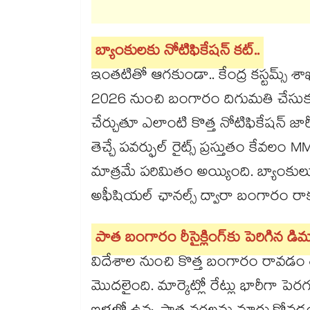
బ్యాంకులకు నోటిఫికేషన్ కట్..
ఇంతటితో ఆగకుండా.. కేంద్ర కస్టమ్స్ శా
2026 నుంచి బంగారం దిగుమతి చేసుకున
చేర్చుతూ ఎలాంటి కొత్త నోటిఫికేషన్ జా
తెచ్చే పవర్ఫుల్ రైట్స్ ప్రస్తుతం కేవల
మాత్రమే పరిమితం అయ్యింది. బ్యాంకు
అఫీషియల్ ఛానల్స్ ద్వారా బంగారం రాక
పాత బంగారం రీసైక్లింగ్‌కు పెరిగిన డి
విదేశాల నుంచి కొత్త బంగారం రావడం తగ్గడ
మొదలైంది. మార్కెట్లో రేట్లు భారీగా 