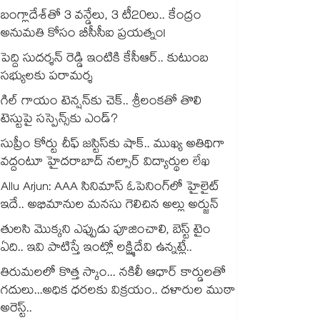
బంగ్లాదేశ్⁬తో 3 వన్డేలు, 3 టీ20లు.. కేంద్రం
అనుమతి కోసం బీసీసీఐ ప్రయత్నం!
పెద్ది సుదర్శన్ రెడ్డి ఇంటికి కేసీఆర్.. కుటుంబ
సభ్యులకు పరామర్శ
గిల్ గాయం టెన్షన్‌కు చెక్.. శ్రీలంకతో తొలి
టెస్టుపై సస్పెన్స్‌కు ఎండ్?
సుప్రీం కోర్టు చీఫ్ జస్టిస్⁭కు షాక్.. ముఖ్య అతిథిగా
వద్దంటూ హైదరాబాద్ నల్సార్ విద్యార్థుల లేఖ
Allu Arjun: AAA సినిమాస్ ఓపెనింగ్‌లో హైలైట్
ఇదే.. అభిమానుల మనసు గెలిచిన అల్లు అర్జున్
తులసి మొక్కని ఎప్పుడు పూజించాలి, బెస్ట్ టైం
ఏది.. ఇవి పాటిస్తే ఇంట్లో లక్ష్మిదేవి ఉన్నట్లే..
తిరుమలలో కొత్త స్కాం... నకిలీ ఆధార్ కార్డులతో
గదులు...అధిక ధరలకు విక్రయం.. దళారుల ముఠా
అరెస్ట్..