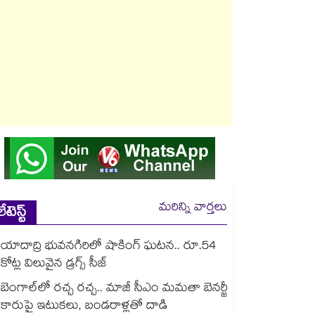
మరిన్ని వార్తలు
లేటెస్ట్
యాదాద్రి భువనగిరిలో షాకింగ్ ఘటన.. రూ.54
కోట్ల విలువైన డ్రగ్స్ సీజ్
బెంగాల్⁭లో రచ్చ రచ్చ.. మాజీ సీఎం మమతా బెనర్జీ
కారుపై ఇటుకలు, బండరాళ్లతో దాడి