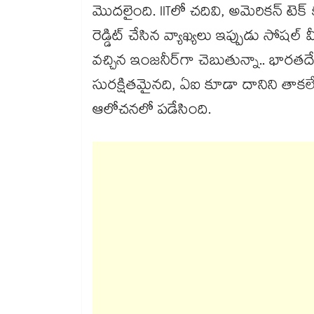
మొదలైంది. IITలో చదివి, అమెరికన్ టె
రెడ్డిట్ చేసిన వ్యాఖ్యలు ఇప్పుడు సోష
వచ్చిన ఇంజనీర్‌గా చెబుతున్నా.. భార
సురక్షితమైనది, ఏఐ కూడా దానిని తాకలే
ఆలోచనలో పడేసింది.