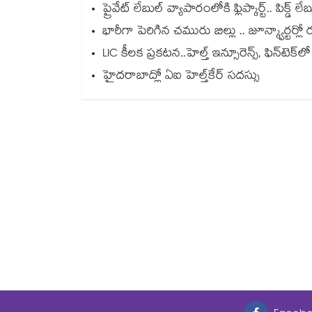
ప్రైవేట్ లేబుల్ వ్యాపారంలోకి ఫ్లిప్కార్ట్.. పిక్
భారీగా పెరిగిన చమురు బిల్లు .. జూన్క్వార్టర్లో 
LIC కీలక ప్రకటన..హెల్త్ ఇన్సూరెన్స్, ఫిన్‌టెక్‌ల
హైదరాబాద్లో ఏఐ హెల్త్‌‌‌‌‌‌‌‌‌‌‌‌‌‌‌‌‌‌‌‌‌‌‌‌‌‌‌‌‌‌‌‌కేర్ సదస్సు