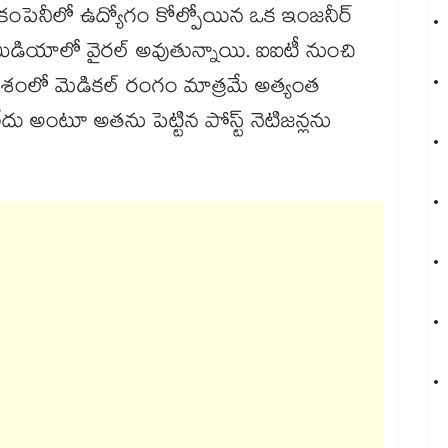
క్ కంపెనీలో ఉద్యోగం కోల్పోయిన ఒక ఇంజనీర్
ల్ మీడియాలో వైరల్ అవుతున్నాయి. ఐఐటీ నుంచి
తదేశంలో మెడికల్ రంగం మాత్రమే అత్యంత
దు అంటూ అతను పెట్టిన పోస్ట్ నెటిజన్లను