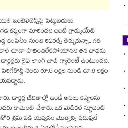
యల్ ఇంటెలిజెన్స్‌పై పెట్టుబడులు
కష్టంగా మారిందని ఐఐటీ గ్రాడ్యుయేట్
్ద కంపెనీల నుంచి రిఫరల్స్ తెచ్చుకున్నా.. గత
యూ కాల్ కూడా సాధించలేకపోయానని తన బాధను
ాక్టర్లకు లైఫ్ లాంగ్ జాబ్ గ్యారెంటీ ఉంటుందని,
ేకొద్దీ నెలకు రూ.5 లక్షల నుండి రూ.6 లక్షల
ాయపడ్డాడు.
ారు. డాక్టర్ల జీవితాల్లో ఉండే అసలు కష్టాలను
కొందరు కామెంట్ చేశారు. ఒక మెడికల్ స్టూడెంట్
ల కఠోర శ్రమ పడి యవ్వనం మొత్తాన్ని చదువుకే