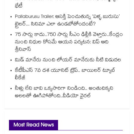
భేటీ
Pallaburusu Trailer: ఆసక్తి పెంచుతున్న ‘పళ్ళ బురుసు’
ట్రైలర్... సినిమా ఎలా ఉండబోతోందంటే?
75 సార్లు కాదు..75‌‌‌‌‌‌‌‌0 సార్లు సీఎం ఢిల్లీకి వెళ్తారు..కేంద్రం
నుంచి నిధుల కోసమే ఆయన పర్యటన: విప్ ఆది
శ్రీనివాస్
మిడ్ మానేరు నుంచి లోయర్ మానేరుకు నీటి విడుదల
కేటీపీఎస్ 7వ దశ యూనిట్ ట్రిప్.. బాయిలర్ ట్యూబ్
లీకేజీ
నీళ్లు లేని బావి ఒక్కసారిగా నిండింది.. అంతుచిక్కని
అలలతో ఊగిపోతోంది..వీడియో వైరల్
Most Read News