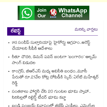
మరిన్ని వార్తలు
లేటెస్ట్
IAS సందీప్ సుల్తానియాపై హైకోర్టు ఆగ్రహం..అరెస్ట్
చేయాలని సీపీకి ఆదేశాలు
రీతూ చౌదరి, డెమన్ పవన్ జంటగా ‘బంగారం’ ఆల్బమ్
సాంగ్ విడుదల
కాంగ్రెస్, బీఆర్ఎస్ మధ్య అవినీతి బంధం..మూసీ
పేరుతో రూ.21వేల కోట్ల దోపిడీకి స్కెచ్: ఏలేటి మహేశ్వర్
రెడ్డి
సంతకాలు ఫోర్జరీ చేసి 20 గుంటల భూమి స్వాహా..
సిరిసిల్లలో రిటైర్డ్ టీచర్ భూమి కబ్జా
బండి సంజయ్ నివాసంలో బీజేపీ ఎంపీలు, ఎమ్మెల్యేల