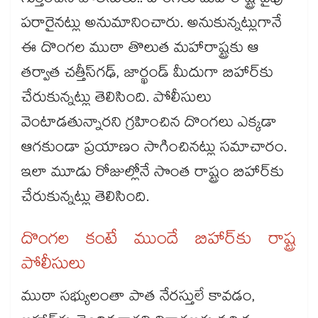
గుర్తించిన పోలీసులు.. దొంగలు మహారాష్ట్ర వైపు
పరారైనట్లు అనుమానించారు. అనుకున్నట్లుగానే
ఈ దొంగల ముఠా తొలుత మహారాష్ట్రకు ఆ
తర్వాత చత్తీస్‌‌‌‌గఢ్‌‌‌‌, జార్ఖండ్‌‌‌‌ మీదుగా బిహార్‌‌‌‌కు
చేరుకున్నట్లు తెలిసింది. పోలీసులు
వెంటాడతున్నారని గ్రహించిన దొంగలు ఎక్కడా
ఆగకుండా ప్రయాణం సాగించినట్లు సమాచారం.
ఇలా మూడు రోజుల్లోనే సొంత రాష్ట్రం బిహార్‌‌‌‌కు
చేరుకున్నట్లు తెలిసింది.
దొంగల కంటే ముందే బిహార్‌‌‌‌కు రాష్ట్ర
పోలీసులు
ముఠా సభ్యులంతా పాత నేరస్తులే కావడం,