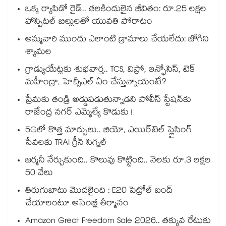
ఒక్క ర్యాపిడో రైడ్.. తలకిందులైన జీవితం: రూ.25 లక్షల
హాస్పిటల్ బిల్లులతో యువతి పోరాటం
అమ్మవారి ముందు ఎలాంటి డ్రామాలు చేయలేదు: జోగిని
శ్యామల
గ్రాడ్యుయేట్లకు శుభవార్త.. TCS, విప్రో, ఇన్ఫోసిస్, టెక్
మహీంద్రా, హెచ్సీఎల్ ఏం చేస్తున్నాయంటే?
ప్రేమకు తండ్రి అడ్డుపడుతున్నాడని పోలీస్ స్టేషన్⁪కు
రాజేంద్ర నగర్ ఎమ్మెల్యే కొడుకు !
5Gలో కొత్త మార్పులు.. జియో, ఎయిర్‌టెల్ స్లైసింగ్
సేవలకు TRAI గ్రీన్ సిగ్నల్
జర్మనీ నేర్చుకుంది.. కొలువు కొట్టింది.. నెలకు రూ.3 లక్షల
50 వేలు
తిరుగుబాటు మొదలైంది : E20 పెట్రోల్ బంద్
చేయాలంటూ అసెంబ్లీ తీర్మానం
Amazon Great Freedom Sale 2026.. తక్కువ రేటుకు