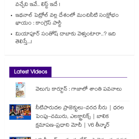
వచ్చేవి ఇవే.. లిస్ట్ ఇదే !
ఇథనాల్ పెట్రోల్ వల్ల దేశంలో మంచినీటి సంక్షోభం
ఖాయం : కాంగ్రెస్ పార్టీ
మియాపూర్ సంతోష్ దాబాకు వెళ్తుంటారా..? ఇది
తెలిస్తే...!
Latest Videos
వెలుగు కార్టూన్ : గాజాలో శాంతి పవనాలు
నీటిపారుదల ప్రాజెక్టులు-వరద నీరు | ధరల
పెంపు-చమురు, ఎలక్ట్రానిక్స్ | బాలిక
క్షమాపణ-ప్రధాని మోదీ | V6 తీన్మార్