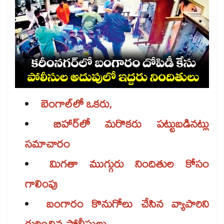
బెంగాల్‌‌లో ఒకరు,
బిహార్‌‌‌‌లో మరొకరు పట్టుబడినట్లు
సమాచారం
మిగతా ముగ్గురు నిందితుల కోసం
గాలింపు
బంగారం కొనుగోలు చేసిన వ్యాపారిని