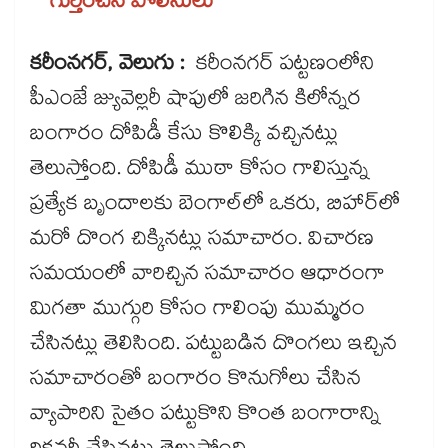
గుర్తించిన పోలీసులు
కరీంనగర్, వెలుగు :
కరీంనగర్‌‌‌‌ పట్టణంలోని
పీఎంజే జ్యువెల్లరీ షాపులో జరిగిన కిలోన్నర
బంగారం దోపిడీ కేసు కొలిక్కి వచ్చినట్లు
తెలుస్తోంది. దోపిడీ ముఠా కోసం గాలిస్తున్న
ప్రత్యేక బృందాలకు బెంగాల్‌‌‌‌లో ఒకరు, బిహార్‌‌‌‌లో
మరో దొంగ చిక్కినట్లు సమాచారం. విచారణ
సమయంలో వారిచ్చిన సమాచారం ఆధారంగా
మిగతా ముగ్గురి కోసం గాలింపు ముమ్మరం
చేసినట్లు తెలిసింది. పట్టుబడిన దొంగలు ఇచ్చిన
సమాచారంతో బంగారం కొనుగోలు చేసిన
వ్యాపారిని సైతం పట్టుకొని కొంత బంగారాన్ని