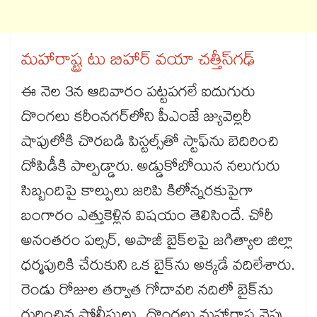
మహారాష్ట్ర టు బిహార్‌‌‌‌ వయా చత్తీస్‌‌‌‌గఢ్‌‌‌‌
ఈ నెల 3న ఆదివారం పట్టపగలే ఐదుగురు
దొంగలు కరీంనగర్‌‌‌‌లోని పీఎంజే జ్యువెల్లరీ
షాపులోకి చొరబడి పిస్టల్స్‌‌‌‌తో స్టాఫ్‌‌‌‌ను బెదిరించి
దోపిడీకి పాల్పడ్డారు. అడ్డుకోబోయిన నలుగురు
సిబ్బందిపై కాల్పులు జరిపి కిలోన్నరకుపైగా
బంగారం ఎత్తుకెళ్లిన విషయం తెలిసిందే. చోరీ
అనంతరం పల్సర్‌‌‌‌, అపాజీ బైక్‌‌‌‌లపై జగిత్యాల జిల్లా
ధర్మపురికి చేరుకుని ఒక బైక్‌‌‌‌ను అక్కడే వదిలేశారు.
రెండు రోజుల తర్వాత గోదావరి నదిలో బైక్‌‌‌‌ను