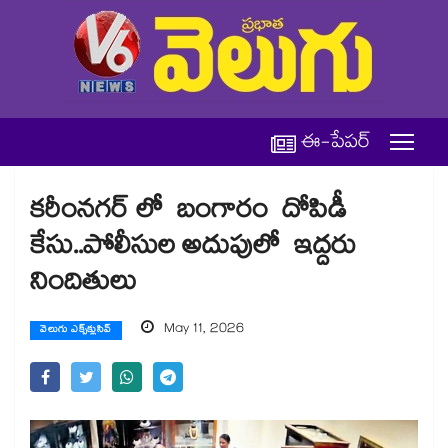
ఈ-పేపర్
కరీంనగర్ లో బంగారం దోపిడీ
కేసు..పోలీసుల అదుపులో ఇద్దరు
నిందితులు
May 11, 2026
వెలుగు ఎక్స్‌క్లుసివ్