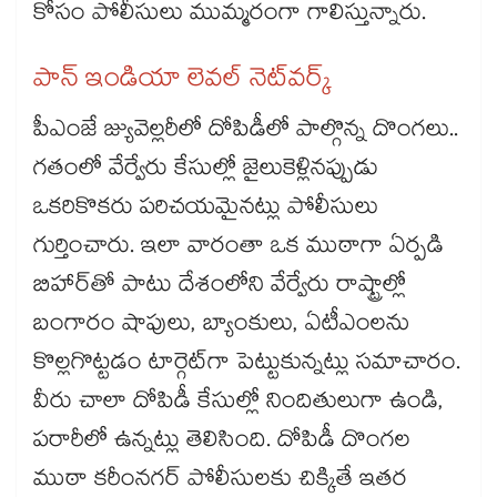
కోసం పోలీసులు ముమ్మరంగా గాలిస్తున్నారు.
పాన్‌‌‌‌ ఇండియా లెవల్ నెట్‌‌‌‌వర్క్‌‌‌‌
పీఎంజే జ్యువెల్లరీలో దోపిడీలో పాల్గొన్న దొంగలు..
గతంలో వేర్వేరు కేసుల్లో జైలుకెళ్లినప్పుడు
ఒకరికొకరు పరిచయమైనట్లు పోలీసులు
గుర్తించారు. ఇలా వారంతా ఒక ముఠాగా ఏర్పడి
బిహార్‌‌‌‌తో పాటు దేశంలోని వేర్వేరు రాష్ట్రాల్లో
బంగారం షాపులు, బ్యాంకులు, ఏటీఎంలను
కొల్లగొట్టడం టార్గెట్‌‌‌‌గా పెట్టుకున్నట్లు సమాచారం.
వీరు చాలా దోపిడీ కేసుల్లో నిందితులుగా ఉండి,
పరారీలో ఉన్నట్లు తెలిసింది. దోపిడీ దొంగల
ముఠా కరీంనగర్‌‌‌‌ పోలీసులకు చిక్కితే ఇతర