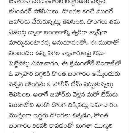
బిహార్‌‌‌‌కు చెందినవారని నిర్ధారణకు వచ్చిన
కరీంనగర్ పోలీసులు.. దొంగల కంటే ముందే
బిహార్‌‌‌‌కు చేరుకున్నట్లు తెలిసింది. దొంగలు తమ
ఏజెంట్ల ద్వారా బంగారాన్ని త్వరగా క్యాష్‌‌‌‌గా
మార్చుకుంటారన్న అనుమానంతో.. ఈ ముఠాతో
సంబంధం ఉన్న నగల వ్యాపారులపై నిఘా
పెట్టినట్లు సమాచారం, ఈ క్రమంలోనే బెంగాల్‌‌‌‌లో
ఓ వ్యాపారి దగ్గరికి కొంత బంగారం అమ్మేందుకు
వచ్చిన దొంగను ఓ పోలీస్ టీమ్ పట్టుకున్నట్లు
తెలిసింది. అలాగే బిహార్‌‌‌‌కు వెళ్లిన మరో టీమ్‌‌‌‌కు
ముఠాలోని ఇంకో దొంగ చిక్కినట్లు సమాచారం.
మొత్తంగా ఇద్దరు దొంగలు చిక్కడం, కొంత
బంగారం రికవరీ కావడంతో మిగతా ముగ్గురి