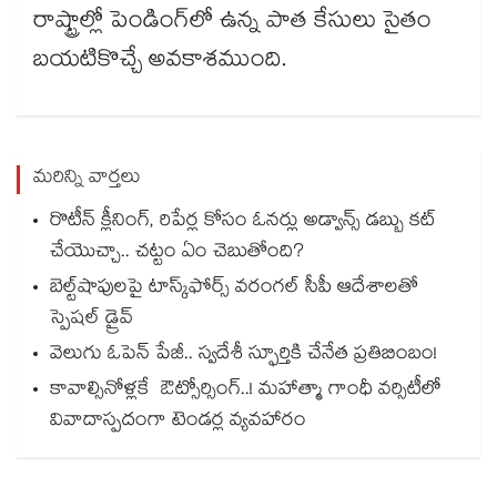
రాష్ట్రాల్లో పెండింగ్‌‌‌‌లో ఉన్న పాత కేసులు సైతం
బయటికొచ్చే అవకాశముంది.
మరిన్ని వార్తలు
రొటీన్ క్లీనింగ్, రిపేర్ల కోసం ఓనర్లు అడ్వాన్స్ డబ్బు కట్
చేయెుచ్చా.. చట్టం ఏం చెబుతోంది?
బెల్ట్‌‌‌‌‌‌‌‌‌‌‌‌‌‌‌‌‌‌‌‌‌‌‌‌‌‌‌‌‌‌‌‌షాపులపై టాస్క్‌‌‌‌‌‌‌‌‌‌‌‌‌‌‌‌‌‌‌‌‌‌‌‌‌‌‌‌‌‌‌‌ఫోర్స్ వరంగల్‌‌‌‌‌‌‌‌‌‌‌‌‌‌‌‌‌‌‌‌‌‌‌‌‌‌‌‌‌‌‌‌ సీపీ ఆదేశాలతో
స్పెషల్ డ్రైవ్‌‌‌‌‌‌‌‌‌‌‌‌‌‌‌‌‌‌‌‌‌‌‌‌‌‌‌‌‌‌‌‌
వెలుగు ఓపెన్ పేజీ.. స్వదేశీ స్ఫూర్తికి చేనేత ప్రతిబింబం!
కావాల్సినోళ్లకే ఔట్సోర్సింగ్..! మహాత్మా గాంధీ వర్సిటీలో
వివాదాస్పదంగా టెండర్ల వ్యవహారం