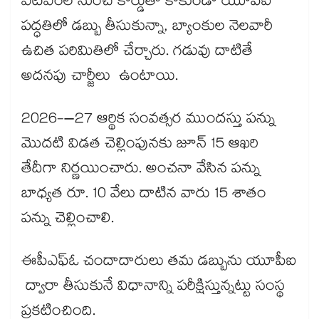
ఏటీఎంల నుంచి కార్డుతో కాకుండా యూపీఐ
పద్ధతిలో డబ్బు తీసుకున్నా, బ్యాంకుల నెలవారీ
ఉచిత పరిమితిలో చేర్చారు. గడువు దాటితే
అదనపు చార్జీలు ఉంటాయి.
2026-–27 ఆర్థిక సంవత్సర ముందస్తు పన్ను
మొదటి విడత చెల్లింపునకు జూన్ 15 ఆఖరి
తేదీగా నిర్ణయించారు. అంచనా వేసిన పన్ను
బాధ్యత రూ. 10 వేలు దాటిన వారు 15 శాతం
పన్ను చెల్లించాలి.
ఈపీఎఫ్ఓ చందాదారులు తమ డబ్బును యూపీఐ
ద్వారా తీసుకునే విధానాన్ని పరీక్షిస్తున్నట్టు సంస్థ
ప్రకటించింది.