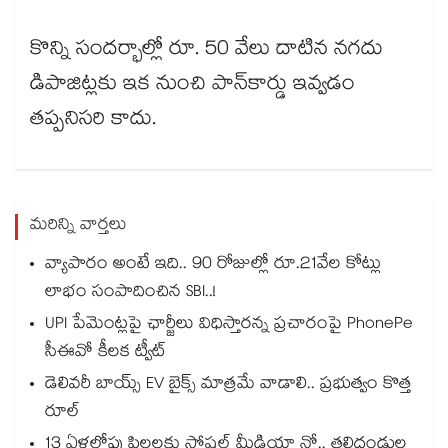
కొన్ని సందర్భాల్లో రూ. 50 వేలు దాటిన నగదు
డిపాజిట్లకు ఇక నుంచి పాన్​కార్డు ఇవ్వడం
తప్పనిసరి కాదు.
మరిన్ని వార్తలు
వ్యాపారం అంటే ఇది.. 90 రోజుల్లో రూ.21వేల కోట్లు
లాభం సంపాదించిన SBI..!
UPI పేమెంట్లపై ఛార్జీలు విధిస్తారన్న ప్రచారంపై PhonePe
సీఈవో కీలక ట్వీట్
డెలివరీ బాయ్స్ EV బైక్స్ మాత్రమే వాడాలి.. ప్రభుత్వం కొత్త
రూల్
13 ఏళ్లలోపు పిల్లలకు సోషల్ మీడియా నో.. తల్లిదండ్రుల