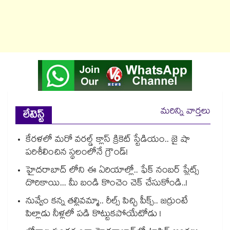
మరిన్ని వార్తలు
లేటెస్ట్
కేరళలో మరో వరల్డ్ క్లాస్ క్రికెట్ స్టేడియం.. జై షా
పరిశీలించిన స్థలంలోనే గ్రౌండ్!
హైదరాబాద్ లోని ఈ ఏరియాల్లో.. ఫేక్ నంబర్ ప్లేట్స్
దొరికాయి... మీ బండి కొంచెం చెక్ చేసుకోండి..!
నువ్వేం కన్న తల్లివమ్మా.. రీల్స్ పిచ్చి పీక్స్.. జర్రుంటే
పిల్లాడు నీళ్లలో పడి కొట్టుకపోయేటోడు !