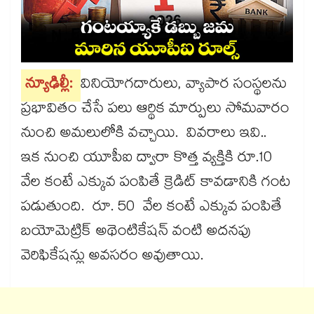
న్యూఢిల్లీ:
వినియోగదారులు, వ్యాపార సంస్థలను
ప్రభావితం చేసే పలు ఆర్థిక మార్పులు సోమవారం
నుంచి అమలులోకి వచ్చాయి. వివరాలు ఇవి..
ఇక నుంచి యూపీఐ ద్వారా కొత్త వ్యక్తికి రూ.10
వేల కంటే ఎక్కువ పంపితే క్రెడిట్​ కావడానికి గంట
పడుతుంది. రూ. 50 వేల కంటే ఎక్కువ పంపితే
బయోమెట్రిక్​ అథెంటికేషన్​ వంటి అదనపు
వెరిఫికేషన్లు అవసరం అవుతాయి.