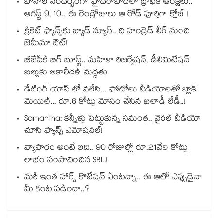
బోనాల సందర్భంగా హైదరాబాద్‌లో ట్రాఫిక్ ఆంక్షలు..
ఆగస్ట్ 9, 10.. ఈ రెండ్రోజులు ఆ రోడ్ పూర్తిగా క్లోజ్ !
క్రికెట్ ఫ్యాన్స్‌కు బ్యాడ్ న్యూస్.. ది హండ్రెడ్ లీగ్ నుంచి
జెమీమా ఔట్!
బీజేపీకి బిగ్ బూస్ట్.. మహిళా రిజర్వేషన్, డీలిమిటేషన్
బిల్లుకు అకాలీదళ్ మద్దతు
డేటింగ్ యాప్ లో వలేసి... ఫోటోలు వీడియోలతో బ్లాక్
మెయిల్... రూ.6 కోట్లు మోసం చేసిన ఖిలాడీ లేడీ..!
Samantha: కన్నీళ్లు పెట్టుకున్న సమంత.. వైరల్ వీడియో
చూసి ఫ్యాన్స్ ఎమోషనల్!
వ్యాపారం అంటే ఇది.. 90 రోజుల్లో రూ.21వేల కోట్లు
లాభం సంపాదించిన SBI..!
మరీ ఇంత హార్ష్ కొటేషన్ ఏంటన్నా.. ఈ ఆటో ఎప్పుడైనా
మీ కంట పడిందా..?