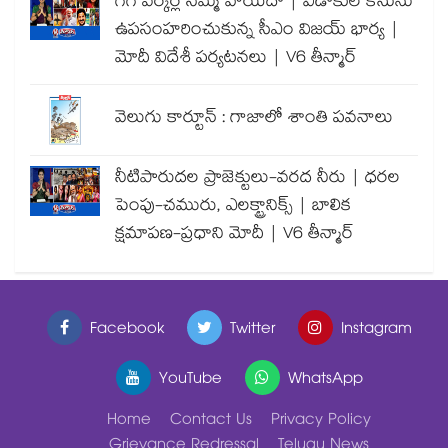
గిగ్ వర్కర్ల సమ్మె వాయిదా | విడాకుల కేసును
ఉపసంహరించుకున్న సీఎం విజయ్ భార్య |
మోదీ విదేశీ పర్యటనలు | V6 తీన్మార్
వెలుగు కార్టూన్ : గాజాలో శాంతి పవనాలు
నీటిపారుదల ప్రాజెక్టులు-వరద నీరు | ధరల
పెంపు-చమురు, ఎలక్ట్రానిక్స్ | బాలిక
క్షమాపణ-ప్రధాని మోదీ | V6 తీన్మార్
Facebook
Twitter
Instagram
YouTube
WhatsApp
Home
Contact Us
Privacy Policy
Grievance Redressal
Telugu News