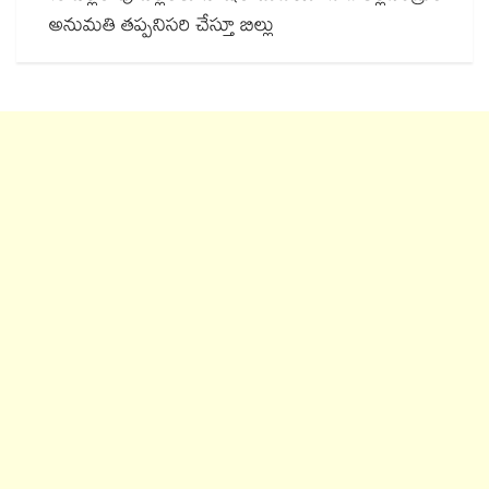
అనుమతి తప్పనిసరి చేస్తూ బిల్లు