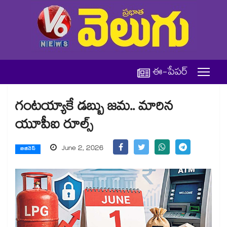
ఈ-పేపర్
గంటయ్యాకే డబ్బు జమ.. మారిన
యూపీఐ రూల్స్‌‌‌‌
June 2, 2026
బిజినెస్