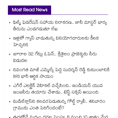
Most Read News
ఫిల్మ్ ఫెడరేషన్ సహాయ నిరాకరణ.. జానీ మాస్టర్ భార్య
తీరును ఎండగడుతూ లేఖ
ఇళ్లలో గ్యాస్ వాడుతున్న వినియోగదారులకు కీలక
హెచ్చరిక
జూరాల 32 గేట్లు ఓపెన్.. శ్రీశైలం ప్రాజెక్టుకు నీరు
విడుదల
దివంగత మాజీ ఎమ్మెల్యే పెద్ద సుదర్శన్ రెడ్డి కుటుంబానికి
BRS భారీ ఆర్థిక సాయం
ఎగిరే ఎలక్ట్రిక్ వెహికల్ వచ్చేసింది.. ఇండియన్ యువ
ఇంజనీరు తయారు చేశాడు.. టెస్ట్ సక్సెస్ అయింది
మిడిల్‌క్లాస్‌ని కలవరపెడుతున్న గోల్డ్ ర్యాలీ.. శనివారం
గ్రాముకు ఎంత పెరిగిందంటే?
త్వరలోనే మద్యం ధ‌‌ర‌‌ల పెంపు!..8 నుంచి 10 శాతం మేర