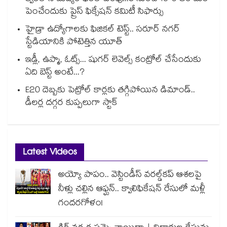
పెంచేందుకు ప్రైస్ ఫిక్సేష‌‌న్ క‌‌మిటీ సిఫార్సు
హైడ్రా ఉద్యోగాలకు ఫిజికల్ టెస్ట్.. సరూర్ నగర్
స్టేడియానికి పోటెత్తిన యూత్
ఇడ్లీ, ఉప్మా, ఓట్స్... షుగర్ లెవెల్స్ కంట్రోల్ చేసేందుకు
ఏది బెస్ట్ అంటే...?
E20 దెబ్బకు పెట్రోల్ కార్లకు తగ్గిపోయిన డిమాండ్..
డీలర్ల దగ్గర కుప్పలుగా స్టాక్
Latest Videos
అయ్యో పాపం.. వెస్టిండీస్ వరల్డ్‌కప్ ఆశలపై
నీళ్లు చల్లిన ఆఫ్ఘన్.. క్వాలిఫికేషన్ రేసులో మళ్లీ
గందరగోళం!