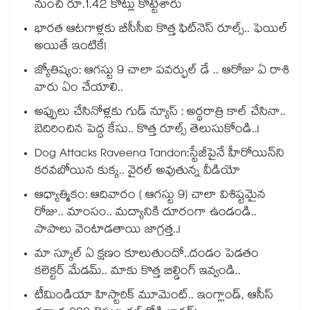
నుంచి రూ.1.42 కోట్లు కొట్టేశారు
భారత ఆటగాళ్లకు బీసీసీఐ కొత్త ఫిట్‌నెస్ రూల్స్.. ఫెయిల్
అయితే ఇంటికే!
జ్యోతిష్యం: ఆగస్టు 9 చాలా పవర్ఫుల్ డే .. ఆరోజు ఏ రాశి
వారు ఏం చేయాలి..
అప్పులు చేసినోళ్లకు గుడ్ న్యూస్ : అర్థరాత్రి కాల్ చేసినా..
బెదిరించిన పెద్ద కేసు.. కొత్త రూల్స్ తెలుసుకోండి..!
Dog Attacks Raveena Tandon:స్టేజీపైనే హీరోయిన్⁬ని
కరవబోయిన కుక్క.. వైరల్ అవుతున్న వీడియో
ఆధ్యాత్మికం: ఆదివారం ( ఆగస్టు 9) చాలా విశిష్టమైన
రోజు.. మాంసం.. మద్యానికి దూరంగా ఉండండి..
పాపాలు వెంటాడతాయి జాగ్రత్త..!
మా స్కూల్ ఏ క్షణం కూలుతుందో..దండం పెడతం
కలెక్టర్ మేడమ్.. మాకు కొత్త బిల్డింగ్ ఇవ్వండి..
టీమిండియా హిస్టారిక్ మూమెంట్.. ఇంగ్లాండ్, ఆసీస్