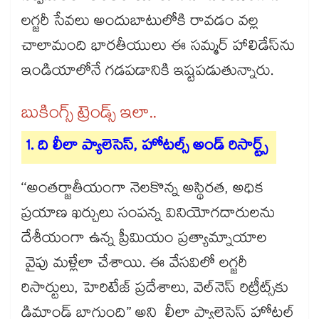
లగ్జరీ సేవలు అందుబాటులోకి రావడం వల్ల
చాలామంది భారతీయులు ఈ సమ్మర్ హాలిడేస్‌‌ను
ఇండియాలోనే గడపడానికి ఇష్టపడుతున్నారు.
బుకింగ్స్ ట్రెండ్స్ ఇలా..
1. ది లీలా ప్యాలెసెస్, హోటల్స్ అండ్ రిసార్ట్స్
‘‘అంతర్జాతీయంగా నెలకొన్న అస్థిరత, అధిక
ప్రయాణ ఖర్చులు సంపన్న వినియోగదారులను
దేశీయంగా ఉన్న ప్రీమియం ప్రత్యామ్నాయాల
వైపు మళ్లేలా చేశాయి. ఈ వేసవిలో లగ్జరీ
రిసార్టులు, హెరిటేజ్ ప్రదేశాలు, వెల్‌‌నెస్ రిట్రీట్స్‌‌కు
డిమాండ్ బాగుంది” అని లీలా ప్యాలెసెస్‌ హోటల్