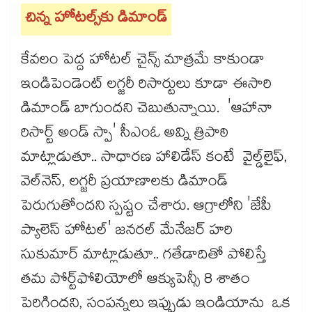
చిన్న హోటల్స్‌‌కు డిమాండ్
కేవలం పెద్ద హోటల్ చైన్స్ మాత్రమే కాకుండా
ఇండిపెండెంట్‌‌ లగ్జరీ రిసార్టులు కూడా ఈసారి
డిమాండ్ బాగుందని చెబుతున్నాయి. 'ఆహానా
రిసార్ట్ అండ్ స్పా' సీఎంఓ అవ్ని త్రిపాఠి
మాట్లాడుతూ.. సాధారణ హాలిడేస్ కంటే వైల్డ్‌‌లైఫ్‌‌,
వెల్‌‌నెస్, లగ్జరీ ప్రయాణాలకు డిమాండ్
పెరుగుతోందని స్పష్టం చేశారు. ఆగ్రాలోని 'జేపీ
ప్యాలెస్ హోటల్' జనరల్ మేనేజర్ హరి
సుకుమార్ మాట్లాడుతూ.. గతేడాదితో పోలిస్తే
తమ పోర్ట్‌‌ఫోలియోలో ఆక్యుపెన్సీ 8 శాతం
పెరిగిందని, సంపన్నలు ఇప్పుడు ఇండియాను ఒక