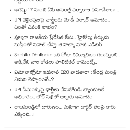
నిర్ణయాలు ఇవే
ఆగష్టు 17 నుంచి ఏపీ అసెంబ్లీ వర్షాకాల సమావేశాలు...
UPI చెల్లింపులపై ఛార్జీలకు మోడీ సర్కార్ ఆమోదం..
దీంతో ఎవరికి లాభం?
పూర్తిగా రాజకీయ ప్రేరేపిత కేసు.. హైకోర్టు తీర్పును
సుప్రీంలో సవాల్ చేస్తా: తెహెల్కా మాజీ ఎడిటర్
Sobhita Dhulipala: ఒక రోజు కమ్యూనిజం గెలుస్తుంది..
అక్కినేని వారి కోడలు పొలిటికల్ కామెంట్స్..
విమానాల్లోనూ ఇథనాల్ E20 వాడతారా : కేంద్ర మంత్రి
ఏమని చెప్పారంటే..?
UPI పేమెంట్స్⁪పై ఛార్జీలు వేసుకోండి: బ్యాంకులకే
అధికారం.. లోక్ సభలో బిల్లుకు ఆమోదం
రాజమండ్రిలో దారుణం... మహిళా డాక్టర్ తలపై కారు
ఎక్కించి...!