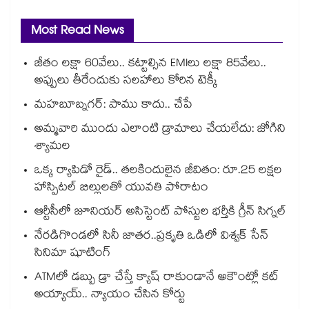
Most Read News
జీతం లక్షా 60వేలు.. కట్టాల్సిన EMIలు లక్షా 85వేలు..
అప్పులు తీరేందుకు సలహాలు కోరిన టెక్కీ
మహబూబ్నగర్: పాము కాదు.. చేపే
అమ్మవారి ముందు ఎలాంటి డ్రామాలు చేయలేదు: జోగిని
శ్యామల
ఒక్క ర్యాపిడో రైడ్.. తలకిందులైన జీవితం: రూ.25 లక్షల
హాస్పిటల్ బిల్లులతో యువతి పోరాటం
ఆర్టీసీలో జూనియర్ అసిస్టెంట్‌‌ పోస్టుల భర్తీకి గ్రీన్‌‌ సిగ్నల్
నేరడిగొండలో సినీ జాతర..ప్రకృతి ఒడిలో విశ్వక్ సేన్
సినిమా షూటింగ్
ATMలో డబ్బు డ్రా చేస్తే క్యాష్ రాకుండానే అకౌంట్లో కట్
అయ్యాయ్.. న్యాయం చేసిన కోర్టు