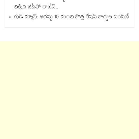
చిక్కిన జీపీవో రాజేష్..
గుడ్ న్యూస్: ఆగస్టు 15 నుంచి కొత్త రేషన్ కార్డుల పంపిణీ