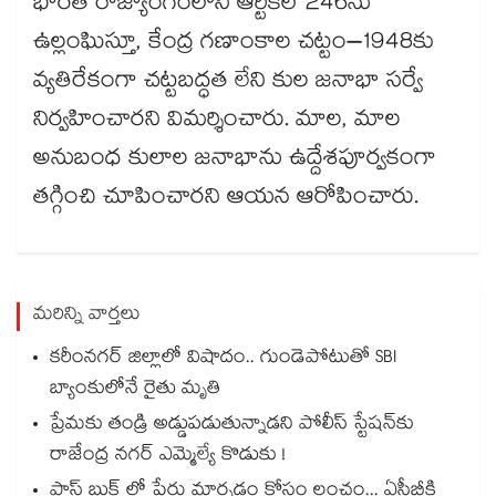
భారత రాజ్యాంగంలోని ఆర్టికల్ 246ను
ఉల్లంఘిస్తూ, కేంద్ర గణాంకాల చట్టం–1948కు
వ్యతిరేకంగా చట్టబద్ధత లేని కుల జనాభా సర్వే
నిర్వహించారని విమర్శించారు. మాల, మాల
అనుబంధ కులాల జనాభాను ఉద్దేశపూర్వకంగా
తగ్గించి చూపించారని ఆయన ఆరోపించారు.
మరిన్ని వార్తలు
కరీంనగర్ జిల్లాలో విషాదం.. గుండెపోటుతో SBI
బ్యాంకులోనే రైతు మృతి
ప్రేమకు తండ్రి అడ్డుపడుతున్నాడని పోలీస్ స్టేషన్⁪కు
రాజేంద్ర నగర్ ఎమ్మెల్యే కొడుకు !
పాస్ బుక్ లో పేరు మార్చడం కోసం లంచం... ఏసీబీకి