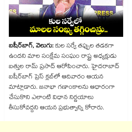
బషీర్‌‌‌‌‌‌‌‌బాగ్, వెలుగు:
కుల సర్వే తప్పుల తడకగా
ఉందని మాల సంక్షేమ సంఘం రాష్ట్ర అధ్యక్షుడు
బత్తుల రామ్ ప్రసాద్ ఆరోపించారు. హైదరాబాద్
బషీర్‌‌‌‌‌‌‌‌బాగ్ ప్రెస్ క్లబ్‌‌‌‌‌‌‌‌లో ఆదివారం ఆయన
మాట్లాడారు. జనాభా గణాంకాలను ఆధారంగా
చేసుకొని ఎలాంటి విధాన నిర్ణయాలు
తీసుకోవద్దని ఆయన ప్రభుత్వాన్ని కోరారు.