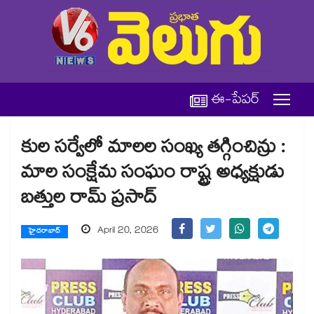
ఈ-పేపర్
కుల సర్వేలో మాలల సంఖ్య తగ్గించిన్రు :
మాల సంక్షేమ సంఘం రాష్ట్ర అధ్యక్షుడు
బత్తుల రామ్ ప్రసాద్
April 20, 2026
హైదరాబాద్