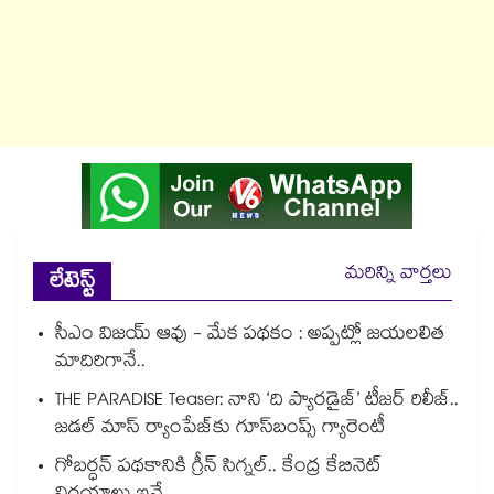
మరిన్ని వార్తలు
లేటెస్ట్
సీఎం విజయ్ ఆవు - మేక పథకం : అప్పట్లో జయలలిత
మాదిరిగానే..
THE PARADISE Teaser: నాని ‘ది ప్యారడైజ్‌‌’ టీజర్ రిలీజ్..
జడల్ మాస్ ర్యాంపేజ్‌కు గూస్‌బంప్స్ గ్యారెంటీ
గోబర్ధన్ పథకానికి గ్రీన్ సిగ్నల్.. కేంద్ర కేబినెట్