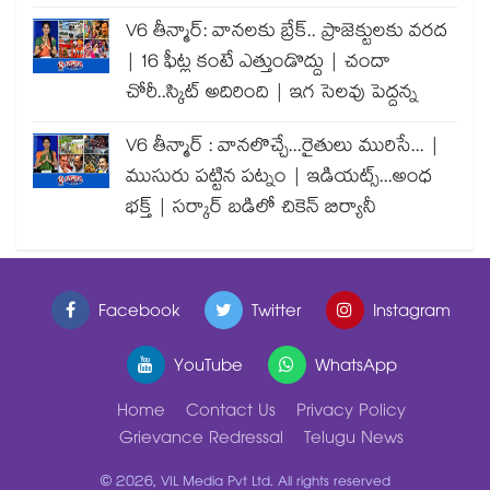
V6 తీన్మార్: వానలకు బ్రేక్.. ప్రాజెక్టులకు వరద
| 16 ఫీట్ల కంటే ఎత్తుండొద్దు | చందా
చోరీ..స్కిట్ అదిరింది | ఇగ సెలవు పెద్దన్న
V6 తీన్మార్ : వానలొచ్చే...రైతులు మురిసే... |
ముసురు పట్టిన పట్నం | ఇడియట్స్...అంధ
భక్త్ | సర్కార్ బడిలో చికెన్ బిర్యానీ
Facebook
Twitter
Instagram
YouTube
WhatsApp
Home
Contact Us
Privacy Policy
Grievance Redressal
Telugu News
© 2026, VIL Media Pvt Ltd. All rights reserved