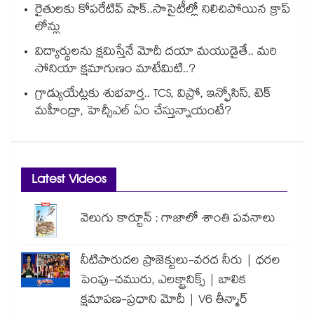
రైతులకు కోపరేటివ్ షాక్..సొసైటీల్లో నిలిచిపోయిన క్రాప్
లోన్లు
విద్యార్థులను క్షమిస్తేనే మోదీ దయా మయుడైతే.. మరి
సోనియా క్షమాగుణం మాటేమిటి..?
గ్రాడ్యుయేట్లకు శుభవార్త.. TCS, విప్రో, ఇన్ఫోసిస్, టెక్
మహీంద్రా, హెచ్సీఎల్ ఏం చేస్తున్నాయంటే?
Latest Videos
వెలుగు కార్టూన్ : గాజాలో శాంతి పవనాలు
నీటిపారుదల ప్రాజెక్టులు-వరద నీరు | ధరల
పెంపు-చమురు, ఎలక్ట్రానిక్స్ | బాలిక
క్షమాపణ-ప్రధాని మోదీ | V6 తీన్మార్