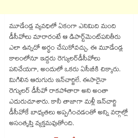
మూడేండ్ల వ్యవధిలో ఏకంగా ఎనిమిది మంది
డీసీవోలు మారారంటే ఆ డిపార్ట్​మెంట్​పనితీరు
ఎలా ఉన్నదో అర్థం చేసుకోవచ్చు. ఈ మూడేండ్ల
కాలంలోనూ ఇద్దరు రెగ్యులర్​డీసీవోలు
పనిచేయగా, అందులో ఒకరు ఏసీబీకి చిక్కారు.
మిగిలిన ఆరుగురు ఇన్​చార్జిలే. ఈసారైనా
రెగ్యులర్​ డీసీవో రాకపోతారా అని అంతా
ఎదురుచూశారు. కానీ తాజాగా మళ్లీ ఇన్​చార్జి
డీసీవోకే బాధ్యతలు అప్పగించడంతో అన్ని వర్గాల్లో
అసంతృప్తి వ్యక్తమవుతోంది.