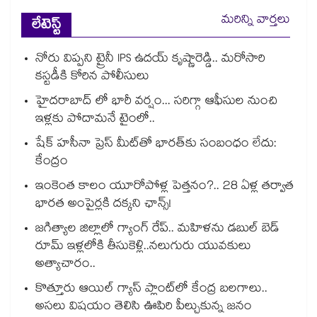
మరిన్ని వార్తలు
లేటెస్ట్
నోరు విప్పని ట్రైనీ IPS ఉదయ్ కృష్ణారెడ్డి.. మరోసారి
కస్టడీకి కోరిన పోలీసులు
హైదరాబాద్ లో భారీ వర్షం... సరిగ్గా ఆఫీసుల నుంచి
ఇళ్లకు పోదామనే టైంలో..
షేక్ హసీనా ప్రెస్ మీట్‎తో భారత్‎కు సంబంధం లేదు:
కేంద్రం
ఇంకెంత కాలం యూరోపోళ్ల పెత్తనం?.. 28 ఏళ్ల తర్వాత
భారత అంపైర్లకి దక్కని ఛాన్స్!
జగిత్యాల జిల్లాలో గ్యాంగ్ రేప్.. మహిళను డబుల్ బెడ్
రూమ్ ఇళ్లలోకి తీసుకెళ్లి..నలుగురు యువకులు
అత్యాచారం..
కొత్తూరు ఆయిల్ గ్యాస్⁪ ప్లాంట్⁫లో కేంద్ర బలగాలు..
అసలు విషయం తెలిసి ఊపిరి పీల్చుకున్న జనం