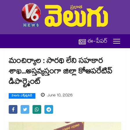
ఈ-పేపర్
మంచిర్యాల : సారథి లేని సహకార
శాఖ...అస్తవ్యస్తంగా జిల్లా కోఆపరేటివ్
డిపార్ట్మెంట్
June 10, 2026
వెలుగు ఎక్స్‌క్లుసివ్