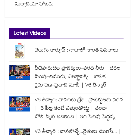
సుల్తానియా హాజరు
Latest Videos
వెలుగు కార్టూన్ : గాజాలో శాంతి పవనాలు
నీటిపారుదల ప్రాజెక్టులు-వరద నీరు | ధరల
పెంపు-చమురు, ఎలక్ట్రానిక్స్ | బాలిక
క్షమాపణ-ప్రధాని మోదీ | V6 తీన్మార్
V6 తీన్మార్: వానలకు బ్రేక్.. ప్రాజెక్టులకు వరద
| 16 ఫీట్ల కంటే ఎత్తుండొద్దు | చందా
చోరీ..స్కిట్ అదిరింది | ఇగ సెలవు పెద్దన్న
V6 తీన్మార్ : వానలొచ్చే...రైతులు మురిసే... |