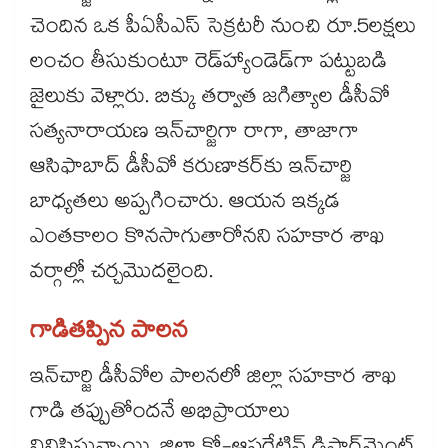
చెందిన ఒక పీఏసీఎస్​ సెక్రటరీ నుంచి రూ.5లక్షలు
లంచం తీసుకుంటూ రెడ్​హ్యాండెడ్​గా పట్టుబడి
జైలుకు వెళ్లారు. బిక్కు తర్వాత జగిత్యాల డీసీవో
సత్యనారాయణ ఇన్​చార్జిగా రాగా, తాజాగా
ఆసిఫాబాద్​ డీసీవో కరుణాకర్​కు ఇన్​చార్జి
బాధ్యతలు అప్పగించారు. ఆయన ఇక్కడ
ఎంతకాలం కొనసాగుతారోనని సహకార శాఖ
వర్గాల్లో చర్చమొదలైంది.
గాడితప్పిన పాలన
ఇన్​చార్జి డీసీవోల పాలనలో జిల్లా సహకార శాఖ
గాడి తప్పుతోందనే అభిప్రాయాలు