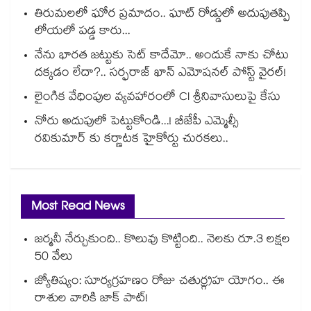
తిరుమలలో ఘోర ప్రమాదం.. ఘాట్ రోడ్డులో అదుపుతప్పి
లోయలో పడ్డ కారు...
నేను భారత జట్టుకు సెట్ కాదేమో.. అందుకే నాకు చోటు
దక్కడం లేదా?.. సర్ఫరాజ్ ఖాన్ ఎమోషనల్ పోస్ట్ వైరల్!
లైంగిక వేధింపుల వ్యవహారంలో CI శ్రీనివాసులుపై కేసు
నోరు అదుపులో పెట్టుకోండి...! బీజేపీ ఎమ్మెల్సీ
రవికుమార్ కు కర్ణాటక హైకోర్టు చురకలు..
Most Read News
జర్మనీ నేర్చుకుంది.. కొలువు కొట్టింది.. నెలకు రూ.3 లక్షల
50 వేలు
జ్యోతిష్యం: సూర్యగ్రహణం రోజు చతుర్గ్రహ యోగం.. ఈ
రాశుల వారికి జాక్ పాట్!