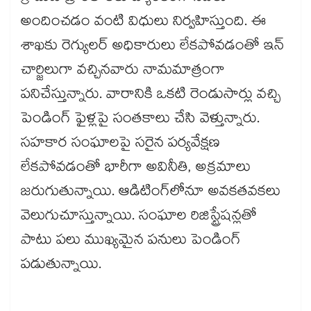
అందించడం వంటి విధులు నిర్వహిస్తుంది. ఈ
శాఖకు రెగ్యులర్ ​అధికారులు లేకపోవడంతో ఇన్​
చార్జిలుగా వచ్చినవారు నామమాత్రంగా
పనిచేస్తున్నారు. వారానికి ఒకటి రెండుసార్లు వచ్చి
పెండింగ్​ ఫైళ్లపై సంతకాలు చేసి వెళ్తున్నారు.
సహకార సంఘాలపై సరైన పర్యవేక్షణ
లేకపోవడంతో భారీగా అవినీతి, అక్రమాలు
జరుగుతున్నాయి. ఆడిటింగ్​లోనూ అవకతవకలు
వెలుగుచూస్తున్నాయి. సంఘాల రిజిస్ట్రేషన్లతో
పాటు పలు ముఖ్యమైన పనులు పెండింగ్​
పడుతున్నాయి.