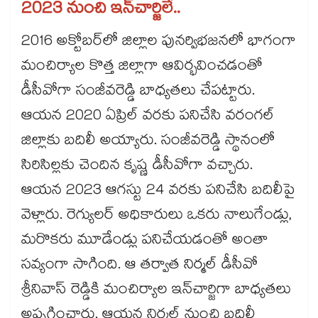
2023 నుంచి ఇన్​చార్జిలే..
2016 అక్టోబర్​లో జిల్లాల పునర్విభజనలో భాగంగా
మంచిర్యాల కొత్త జిల్లాగా ఆవిర్భవించడంతో
డీసీవోగా సంజీవరెడ్డి బాధ్యతలు చేపట్టారు.
ఆయన 2020 ఏప్రిల్ వరకు పనిచేసి వరంగల్​
జిల్లాకు బదిలీ అయ్యారు. సంజీవరెడ్డి స్థానంలో
సిరిసిల్లకు చెందిన కృష్ణ డీసీవోగా వచ్చారు.
ఆయన 2023 ఆగస్టు 24 వరకు పనిచేసి బదిలీపై
వెళ్లారు. రెగ్యులర్​ అధికారులు ఒకరు నాలుగేండ్లు,
మరొకరు మూడేండ్లు పనిచేయడంతో అంతా
సవ్యంగా సాగింది. ఆ తర్వాత నిర్మల్​ డీసీవో
శ్రీనివాస్​ రెడ్డికి మంచిర్యాల ఇన్​చార్జిగా బాధ్యతలు
అప్పగించారు. ఆయన నిర్మల్​ నుంచి బదిలీ