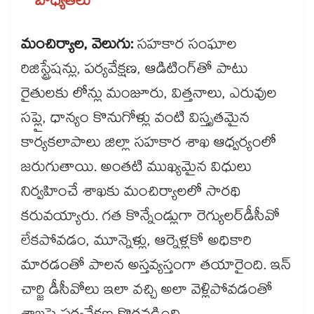
బాధ్యతలు
మంచిర్యాల, వెలుగు:
సహకార సంఘాల
రిజిస్ట్రేషన్లు, పర్యవేక్షణ, ఆడిటింగ్​తో పాటు
రైతులకు లోన్లు మంజూరు, విత్తనాలు, ఎరువుల
సప్లై, ధాన్యం కొనుగోళ్లు వంటి విస్తృతమైన
కార్యకలాపాలు జిల్లా సహకార శాఖ ఆధ్వర్యంలో
జరుగుతాయి. అంతటి ముఖ్యమైన విధులు
నిర్వహించే శాఖకు మంచిర్యాలలో సారథి
కరువయ్యారు. గత కొన్నేండ్లుగా రెగ్యులర్​డీసీవో
లేకపోవడం, మూన్నెళ్లు, ఆర్నెళ్లకో అధికారి
మారడంతో పాలన అస్తవ్యస్తంగా తయారైంది. ఇన్​
చార్జి డీసీవోలు ఇలా వచ్చి అలా వెళ్లిపోవడంతో