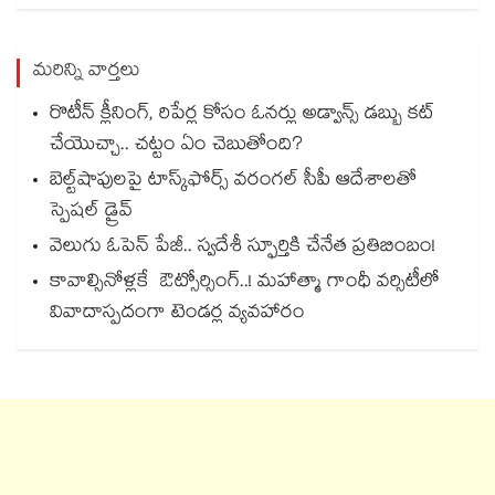
మరిన్ని వార్తలు
రొటీన్ క్లీనింగ్, రిపేర్ల కోసం ఓనర్లు అడ్వాన్స్ డబ్బు కట్
చేయెుచ్చా.. చట్టం ఏం చెబుతోంది?
బెల్ట్‌‌‌‌‌‌‌‌‌‌‌‌‌‌‌‌‌‌‌‌‌‌‌‌‌‌‌‌‌‌‌‌షాపులపై టాస్క్‌‌‌‌‌‌‌‌‌‌‌‌‌‌‌‌‌‌‌‌‌‌‌‌‌‌‌‌‌‌‌‌ఫోర్స్ వరంగల్‌‌‌‌‌‌‌‌‌‌‌‌‌‌‌‌‌‌‌‌‌‌‌‌‌‌‌‌‌‌‌‌ సీపీ ఆదేశాలతో
స్పెషల్ డ్రైవ్‌‌‌‌‌‌‌‌‌‌‌‌‌‌‌‌‌‌‌‌‌‌‌‌‌‌‌‌‌‌‌‌
వెలుగు ఓపెన్ పేజీ.. స్వదేశీ స్ఫూర్తికి చేనేత ప్రతిబింబం!
కావాల్సినోళ్లకే ఔట్సోర్సింగ్..! మహాత్మా గాంధీ వర్సిటీలో
వివాదాస్పదంగా టెండర్ల వ్యవహారం