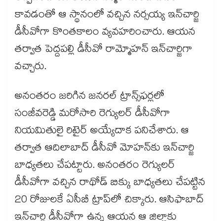
కావడంతో ఆ స్థానంలో వచ్చిన నర్సయ్య ఇన్​చార్జి
డీసీవోగా కొంతకాలం వ్యవహరించారు. ఆయన
తర్వాత పెద్దపల్లి డీసీవో రామ్మోహన్ ​ఇన్​చార్జిగా
వచ్చారు.
అనంతరం జరిగిన జనరల్​ ట్రాన్స్​ఫర్లలో
సంజీవరెడ్డి మరోసారి రెగ్యులర్​ డీసీవోగా
నియమితులై రిటైర్​ అయ్యేదాక పనిచేశారు. ఆ
తర్వాత ఆదిలాబాద్​ డీసీవో మోహన్​కు ఇన్​చార్జి
బాధ్యతలు చేపట్టారు. అనంతరం రెగ్యులర్​
డీసీవోగా వచ్చిన రాథోడ్​ బిక్కు బాధ్యతలు చేపట్టిన
20 రోజులకే ఏసీబీ ట్రాప్​లో చిక్కారు. ఆసిఫాబాద్​
ఇన్​చార్జి డీసీవోగా ఉన్న ఆయన ఆ జిల్లాకు