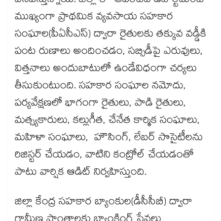
వినిపిస్తున్నాయి. జిల్లా కో-ఆపరేటివ్ డిపార్ట్​మెంట్​
ముఖ్యంగా ప్రాథమిక వ్యవసాయ సహకార
సంఘాల(పీఏసీఎస్​) ద్వారా రైతులకు తక్కువ వడ్డీకి
పంట రుణాలు అందించడం, సబ్సిడీపై ఎరువులు,
విత్తనాలు అందుబాటులో ఉండేవిధంగా చర్యలు
తీసుకుంటుంది. సహకార సంఘాల నమోదు,
పర్యవేక్షణలో భాగంగా రైతులు, పాడి రైతులు,
మత్స్యకారులు, కల్లుగీత, చేనేత కార్మిక సంఘాలు,
మహిళా సంఘాలు, హౌసింగ్, లేబర్ సొసైటీలను
రిజిస్టర్ చేయడం, వాటిని కంట్రోల్​ చేయడంతో
పాటు వార్షిక ఆడిట్ నిర్వహిస్తుంది.
జిల్లా కేంద్ర సహకార బ్యాంకుల(డీసీసీబీ) ద్వారా
గ్రామీణ ప్రాంతాలకు బ్యాంకింగ్ సేవలు