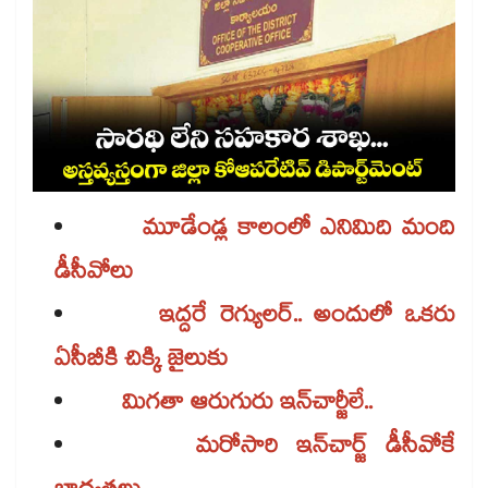
మూడేండ్ల కాలంలో ఎనిమిది మంది
డీసీవోలు
ఇద్దరే రెగ్యులర్.. అందులో ఒకరు
ఏసీబీకి చిక్కి జైలుకు
మిగతా ఆరుగురు ఇన్​చార్జీలే..
మరోసారి ఇన్​చార్జ్ డీసీవోకే