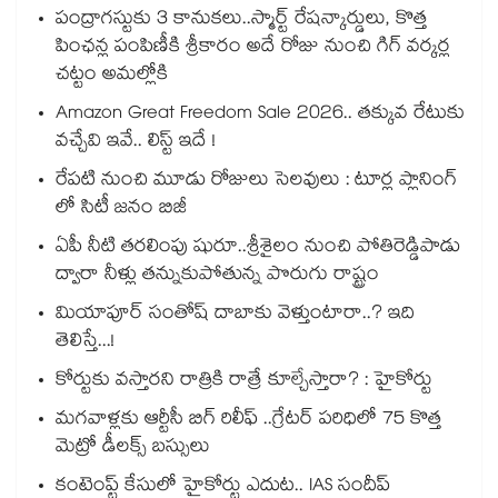
పంద్రాగస్టుకు 3 కానుకలు..స్మార్ట్ రేషన్కార్డులు, కొత్త
పింఛన్ల పంపిణీకి శ్రీకారం అదే రోజు నుంచి గిగ్ వర్కర్ల
చట్టం అమల్లోకి
Amazon Great Freedom Sale 2026.. తక్కువ రేటుకు
వచ్చేవి ఇవే.. లిస్ట్ ఇదే !
రేపటి నుంచి మూడు రోజులు సెలవులు : టూర్ల ప్లానింగ్
లో సిటీ జనం బిజీ
ఏపీ నీటి తరలింపు షురూ..శ్రీశైలం నుంచి పోతిరెడ్డిపాడు
ద్వారా నీళ్లు తన్నుకుపోతున్న పొరుగు రాష్ట్రం
మియాపూర్ సంతోష్ దాబాకు వెళ్తుంటారా..? ఇది
తెలిస్తే...!
కోర్టుకు వస్తారని రాత్రికి రాత్రే కూల్చేస్తారా? : హైకోర్టు
మగవాళ్లకు ఆర్టీసీ బిగ్ రిలీఫ్ ..గ్రేటర్ పరిధిలో 75 కొత్త
మెట్రో డీలక్స్ బస్సులు
కంటెంప్ట్ కేసులో హైకోర్టు ఎదుట.. IAS సందీప్