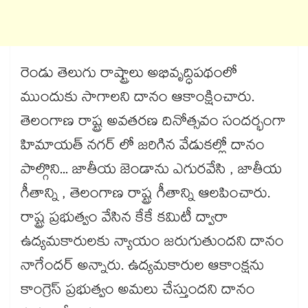
రెండు తెలుగు రాష్ట్రాలు అభివృద్ధిపథంలో
ముందుకు సాగాలని దానం ఆకాంక్షించారు.
తెలంగాణ రాష్ట్ర అవతరణ దినోత్సవం సందర్భంగా
హిమాయత్ నగర్ లో జరిగిన వేడుకల్లో దానం
పాల్గొని... జాతీయ జెండాను ఎగురవేసి , జాతీయ
గీతాన్ని , తెలంగాణ రాష్ట్ర గీతాన్ని ఆలపించారు.
రాష్ట్ర ప్రభుత్వం వేసిన కేకే కమిటీ ద్వారా
ఉద్యమకారులకు న్యాయం జరుగుతుందని దానం
నాగేందర్ అన్నారు. ఉద్యమకారుల ఆకాంక్షను
కాంగ్రెస్ ప్రభుత్వం అమలు చేస్తుందని దానం