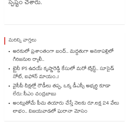
స్పష్టం చేశారు.
మరిన్ని వార్తలు
అరకులో ప్రశాంతంగా బంద్.. మద్దతుగా అనకాపల్లిలో
గిరిజనుల ర్యాలీ..
ట్రైనీ IPS ఉదయ్‌ కృష్ణారెడ్డి కేసులో మరో ట్విస్ట్.. సూసైడ్‌
నోట్‌, ఐఫోన్‌ మాయం..!
వైసీపీ దీక్షల్లో రౌడీలు తప్ప, ఒక్క డీఎస్సీ అభ్యర్థి కూడా
లేరు: సీఎం చంద్రబాబు
అంట్లుతోమే పీచు తయారు చేస్తే నెలకు రూ.లక్ష 24 వేలు
లాభం.. విజయవాడలో ఘరానా మోసం