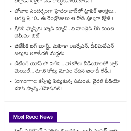
పిల్లాడు నీళ్లలో పడి కొట్టుకపోయేటోడు !
బోనాల సందర్భంగా హైదరాబాద్‌లో ట్రాఫిక్ ఆంక్షలు..
ఆగస్ట్ 9, 10.. ఈ రెండ్రోజులు ఆ రోడ్ పూర్తిగా క్లోజ్ !
క్రికెట్ ఫ్యాన్స్‌కు బ్యాడ్ న్యూస్.. ది హండ్రెడ్ లీగ్ నుంచి
జెమీమా ఔట్!
బీజేపీకి బిగ్ బూస్ట్.. మహిళా రిజర్వేషన్, డీలిమిటేషన్
బిల్లుకు అకాలీదళ్ మద్దతు
డేటింగ్ యాప్ లో వలేసి... ఫోటోలు వీడియోలతో బ్లాక్
మెయిల్... రూ.6 కోట్లు మోసం చేసిన ఖిలాడీ లేడీ..!
Samantha: కన్నీళ్లు పెట్టుకున్న సమంత.. వైరల్ వీడియో
చూసి ఫ్యాన్స్ ఎమోషనల్!
Most Read News