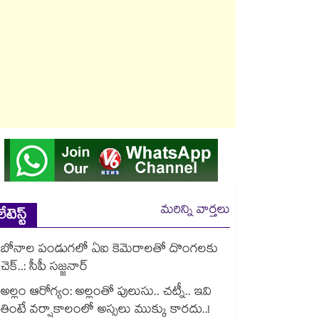
మరిన్ని వార్తలు
లేటెస్ట్
బోనాల పండుగలో ఏఐ కెమెరాలతో దొంగలకు
చెక్..: సీపీ సజ్జనార్
అల్లం ఆరోగ్యం: అల్లంతో పులుసు.. చట్నీ.. ఇవి
తింటే వర్షాకాలంలో అస్సలు ముక్కు కారదు..!