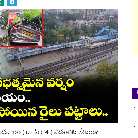
. బుధవారం ( జూన్ 24 ) ఎడతెరపి లేకుండా