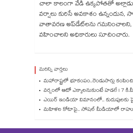
చాలా కాలంగా వేడి ఉక్కపోతతో అల్ల
వర్షాలు కురిసే అవకాశం ఉన్నందున, స
వాతావరణ అప్‌డేట్‌లను గమనించాలని, వరద
వహించాలని అధికారులు సూచించారు.
మరిన్ని వార్తలు
మహారాష్ట్రలో భూకంపం..రెండుసార్లు కంపి
వర్షంలో ఆటో ఎక్కాలనుకుంటే హడలే ! 7 కి.మీ
ఎయిర్ ఇండియా విమానంలో.. కుదుపులకు పైలట
మహిళల కోటాపై.. సోషల్ మీడియాలో రాహుల్,