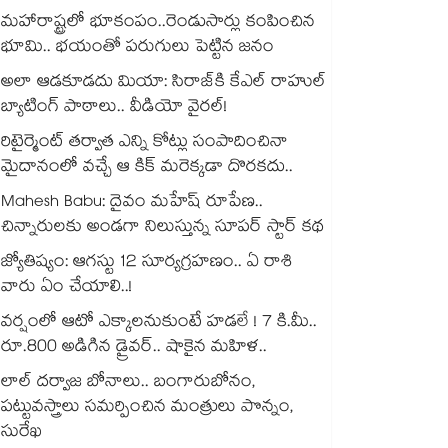
మహారాష్ట్రలో భూకంపం..రెండుసార్లు కంపించిన
భూమి.. భయంతో పరుగులు పెట్టిన జనం
అలా ఆడకూడదు మియా: సిరాజ్‌కి కేఎల్ రాహుల్
బ్యాటింగ్ పాఠాలు.. వీడియో వైరల్!
రిటైర్మెంట్ తర్వాత ఎన్ని కోట్లు సంపాదించినా
మైదానంలో వచ్చే ఆ కిక్ మరెక్కడా దొరకదు..
Mahesh Babu: దైవం మహేష్ రూపేణ..
చిన్నారులకు అండగా నిలుస్తున్న సూపర్ స్టార్ కథ
జ్యోతిష్యం: ఆగస్టు 12 సూర్యగ్రహణం.. ఏ రాశి
వారు ఏం చేయాలి..!
వర్షంలో ఆటో ఎక్కాలనుకుంటే హడలే ! 7 కి.మీ..
రూ.800 అడిగిన డ్రైవర్.. షాకైన మహిళ..
లాల్ దర్వాజ బోనాలు.. బంగారుబోనం,
పట్టువస్త్రాలు సమర్పించిన మంత్రులు పొన్నం,
సురేఖ