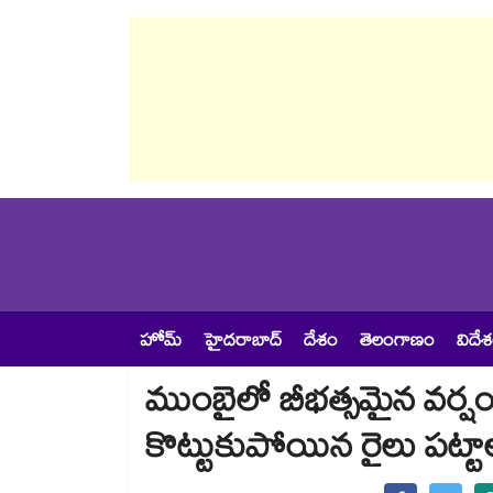
హోమ్
హైదరాబాద్
దేశం
తెలంగాణం
విదే
ముంబైలో బీభత్సమైన వర్ష
కొట్టుకుపోయిన రైలు పట్టాల