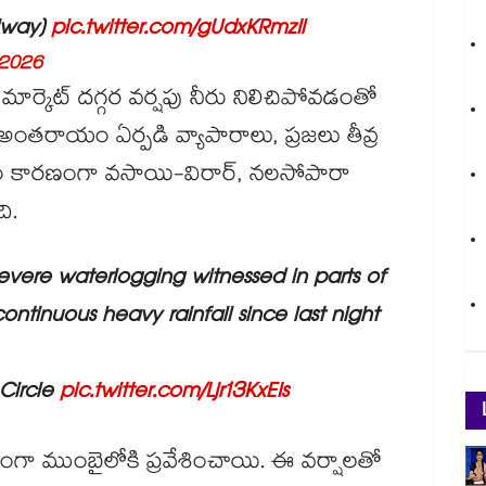
ilway)
pic.twitter.com/gUdxKRmzIl
 2026
్కెట్ దగ్గర వర్షపు నీరు నిలిచిపోవడంతో
రాయం ఏర్పడి వ్యాపారాలు, ప్రజలు తీవ్ర
షం కారణంగా వసాయి-విరార్, నలసోపారా
ది.
vere waterlogging witnessed in parts of
ontinuous heavy rainfall since last night
 Circle
pic.twitter.com/Ljr13KxEIs
ంగా ముంబైలోకి ప్రవేశించాయి. ఈ వర్షాలతో