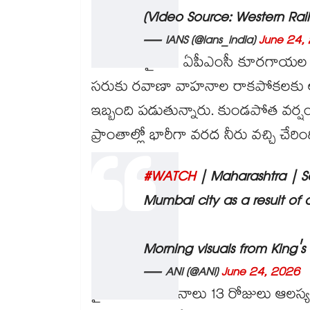
(Video Source: Western Ra
— IANS (@ians_india)
June 24,
నవీ ముంబైలోని ఏపీఎంసీ కూరగాయల మార
సరుకు రవాణా వాహనాల రాకపోకలకు అంత
ఇబ్బంది పడుతున్నారు. కుండపోత వర్
ప్రాంతాల్లో భారీగా వరద నీరు వచ్చి చేరిం
#WATCH
| Maharashtra | Se
Mumbai city as a result of c
Morning visuals from King's
— ANI (@ANI)
June 24, 2026
నైరుతి రుతుపవనాలు 13 రోజులు ఆలస్య