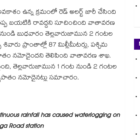
వకాశం ఉన్న క్రమంలో రెడ్ అలర్ట్ జారీ చేసింది
్ప బయటికి రావద్దని సూచించింది వాతావరణ
ండి బుధవారం తెల్లవారుజామున 2 గంటల
శివారు ప్రాంతాల్లో 87 మిల్లీమీటర్లు, పశ్చిమ
వర్షపాతం నమోదైందని తెలిపింది వాతావరణ శాఖ.
ైంది, తెల్లవారుజామున 1 గంట నుండి 2 గంటల
ర్షపాతం నమోదైనట్లు సమాచారం.
inuous rainfall has caused waterlogging on
nga Road station