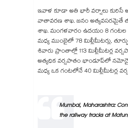
ఇవాళ కూడా అతి భారీ వర్షాలు కురిసే అ
వాతావరణ శాఖ. జనం అత్యవసరమైతే తప
శాఖ. మంగళవారం ఉదయం 8 గంటల ను
మధ్య ముంబైలో 78 మిల్లీమీటర్లు, తూర్పు 
శివారు ప్రాంతాల్లో 113 మిల్లీమీటర్ల 
అత్యధిక వర్షపాతం భాండూప్‌లో నమోద
మధ్య ఒక గంటలోనే 40 మిల్లీమీటర్ల వ
Mumbai, Maharashtra: Cont
the railway tracks at Matu