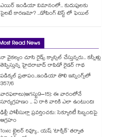
ఎయిర్ ఇండియా విమానంలో.. కుదుపులకు
పైలటే కారణమా? ..డోపింగ్ టెస్ట్ లో ఫెయిల్
Most Read News
నా వైకల్యం చూసి రైడ్స్ క్యాన్సిల్ చేస్తున్నరు.. కన్నీళ్లు
తెప్పిస్తున్న హైదరాబాద్ రాపిడో రైడర్ గాథ
పడిక్కల్‌‌ ప్రతాపం..ఇండియా తొలి ఇన్నింగ్స్‌‌లో
357/6
వారఫలాలు(ఆగస్టు9–15): ఈ వారంలోనే
సూర్యగ్రహణం .. ఏ రాశి వారికి ఎలా ఉంటుంది!
ఢిల్లీ పోలీసుల్లా ప్రవర్తించకు: సెక్యూరిటీ సిబ్బందిపై
ఆగ్రహం
Toxic ట్రైలర్ రివ్యూ.. యష్ ‘టాక్సిక్’ తర్వాత