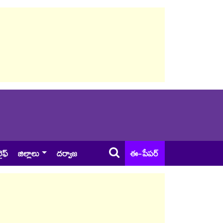
ైఫ్
జిల్లాలు
దర్వాజ
ఈ-పేపర్