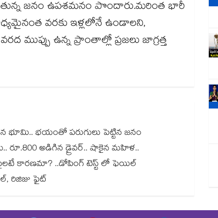
ాడుతున్న జనం ఉపశమనం పొందారు.మరింత భారీ
ాధ్యమైనంత వరకు ఇళ్లలోనే ఉండాలని,
 ముప్పు ఉన్న ప్రాంతాల్లో ప్రజలు జాగ్రత్త
ంచిన భూమి.. భయంతో పరుగులు పెట్టిన జనం
.. రూ.800 అడిగిన డ్రైవర్.. షాకైన మహిళ..
ే కారణమా? ..డోపింగ్ టెస్ట్ లో ఫెయిల్
 రిజిజు ఫైట్