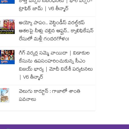
కొత్త పెన్షన్ నిబంధనలు | భారీ వర్షం-
ట్రాఫిక్ జామ్ | V6 తీన్మార్
అయ్యో పాపం.. వెస్టిండీస్ వరల్డ్‌కప్
ఆశలపై నీళ్లు చల్లిన ఆఫ్ఘన్.. క్వాలిఫికేషన్
రేసులో మళ్లీ గందరగోళం!
గిగ్ వర్కర్ల సమ్మె వాయిదా | విడాకుల
కేసును ఉపసంహరించుకున్న సీఎం
విజయ్ భార్య | మోదీ విదేశీ పర్యటనలు
| V6 తీన్మార్
వెలుగు కార్టూన్ : గాజాలో శాంతి
పవనాలు