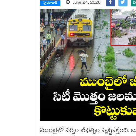
June 24, 2026
హైదరాబాద్
ముంబైలో వర్షం బీభత్సం సృష్టిస్తోంది