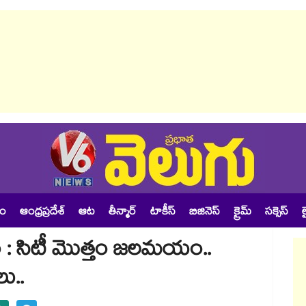
శం
ఆంధ్రప్రదేశ్
ఆట
తీన్మార్
టాకీస్
బిజినెస్
క్రైమ్
సక్సెస్
ల
ం : సిటీ మొత్తం జలమయం..
ు..