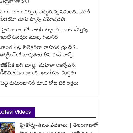
ఏమైపోతాడో..!
Samantha: కన్నీళ్లు పెట్టుకున్న సమంత.. వైరల్
వీడియో చూసి ఫ్యాన్స్ ఎమోషనల్!
హైదరాబాద్⁪లో వాటర్ ట్యాంకర్ బుక్ చేస్తున్న
ఇంటి ఓనర్లకు ముఖ్య గమనిక
భారత చీఫ్ సెలెక్టర్⁬గా రాహుల్ ద్రవిడ్?..
అక్టోబర్‌లో బాధ్యతలు తీసుకునే ఛాన్స్!
బీజేపీకి బిగ్ బూస్ట్.. మహిళా రిజర్వేషన్,
డీలిమిటేషన్ బిల్లుకు అకాలీదళ్ మద్దతు
పెద్ది కుటుంబానికి రూ.2 కోట్ల 25 లక్షలు
Latest Videos
హైకోర్టు-ఉచిత పథకాలు | తెలంగాణలో