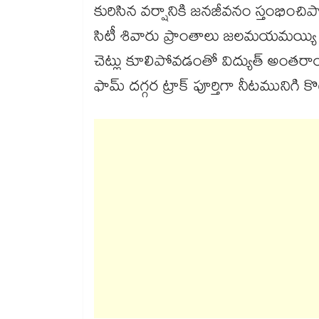
కురిసిన వర్షానికి జనజీవనం స్తంభించి
సిటీ శివారు ప్రాంతాలు జలమయమయ్యి భా
చెట్లు కూలిపోవడంతో విద్యుత్ అంతరాయం ఏ
ఫామ్ దగ్గర ట్రాక్ పూర్తిగా నీటమునిగి 