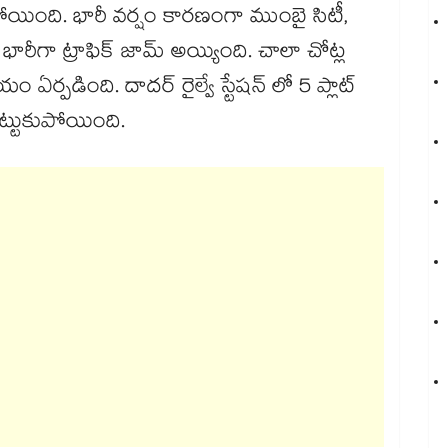
పోయింది. భారీ వర్షం కారణంగా ముంబై సిటీ,
రీగా ట్రాఫిక్ జామ్ అయ్యింది. చాలా చోట్ల
ర్పడింది. దాదర్ రైల్వే స్టేషన్ లో 5 ప్లాట్
కొట్టుకుపోయింది.