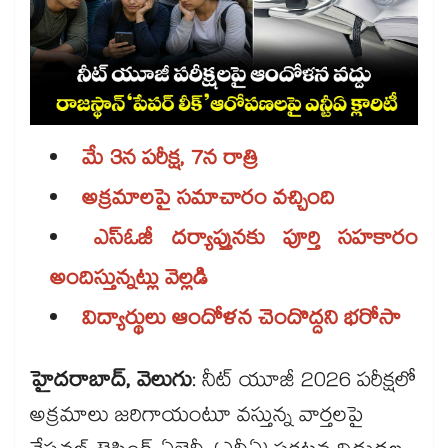
మే 3న పరీక్ష, 7న రాత్రి
అక్రమాలపై సమాచారం వచ్చింది
ఎస్ఓజీ దర్యాప్తునకు పూర్తి సహకారం
అందిస్తున్నట్లు వెల్లడి
విద్యార్థులు ఆందోళన చెందొద్దని భరోసా
హైదరాబాద్, వెలుగు
: నీట్ యూజీ 2026 పరీక్షలో
అక్రమాలు జరిగాయంటూ వస్తున్న వార్తలపై