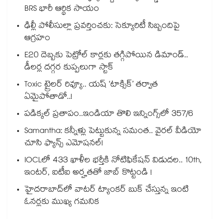
BRS భారీ ఆర్థిక సాయం
ఢిల్లీ పోలీసుల్లా ప్రవర్తించకు: సెక్యూరిటీ సిబ్బందిపై
ఆగ్రహం
E20 దెబ్బకు పెట్రోల్ కార్లకు తగ్గిపోయిన డిమాండ్..
డీలర్ల దగ్గర కుప్పలుగా స్టాక్
Toxic ట్రైలర్ రివ్యూ.. యష్ ‘టాక్సిక్’ తర్వాత
ఏమైపోతాడో..!
పడిక్కల్‌‌ ప్రతాపం..ఇండియా తొలి ఇన్నింగ్స్‌‌లో 357/6
Samantha: కన్నీళ్లు పెట్టుకున్న సమంత.. వైరల్ వీడియో
చూసి ఫ్యాన్స్ ఎమోషనల్!
IOCLలో 433 ఖాళీల భర్తీకి నోటిఫికేషన్ విడుదల.. 10th,
ఇంటర్, ఐటీఐ అర్హతతో జాబ్ కొట్టండి !
హైదరాబాద్⁪లో వాటర్ ట్యాంకర్ బుక్ చేస్తున్న ఇంటి
ఓనర్లకు ముఖ్య గమనిక