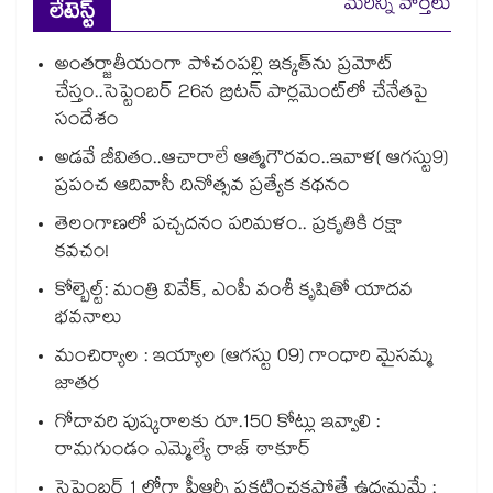
మరిన్ని వార్తలు
లేటెస్ట్
అంతర్జాతీయంగా పోచంపల్లి ఇక్కత్‌ను ప్రమోట్‌
చేస్తం..సెప్టెంబర్‌ 26న బ్రిటన్‌ పార్లమెంట్‌లో చేనేతపై
సందేశం
అడవే జీవితం..ఆచారాలే ఆత్మగౌరవం..ఇవాళ( ఆగస్టు9)
ప్రపంచ ఆదివాసీ దినోత్సవ ప్రత్యేక కథనం
తెలంగాణలో పచ్చదనం పరిమళం.. ప్రకృతికి రక్షా
కవచం!
కోల్బెల్ట్: మంత్రి వివేక్, ఎంపీ వంశీ కృషితో యాదవ
భవనాలు
మంచిర్యాల : ఇయ్యాల (ఆగస్టు 09) గాంధారి మైసమ్మ
జాతర
గోదావరి పుష్కరాలకు రూ.150 కోట్లు ఇవ్వాలి :
రామగుండం ఎమ్మెల్యే రాజ్ ఠాకూర్
సెప్టెంబర్ 1 లోగా పీఆర్సీ ప్రకటించకపోతే ఉద్యమమే :