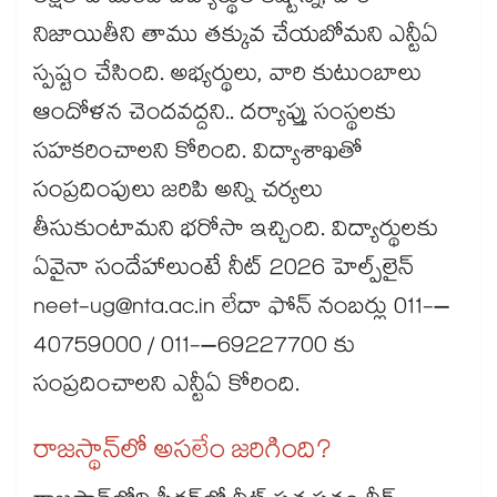
నిజాయితీని తాము తక్కువ చేయబోమని ఎన్టీఏ
స్పష్టం చేసింది. అభ్యర్థులు, వారి కుటుంబాలు
ఆందోళన చెందవద్దని.. దర్యాప్తు సంస్థలకు
సహకరించాలని కోరింది. విద్యాశాఖతో
సంప్రదింపులు జరిపి అన్ని చర్యలు
తీసుకుంటామని భరోసా ఇచ్చింది. విద్యార్థులకు
ఏవైనా సందేహాలుంటే నీట్ 2026 హెల్ప్‌‌లైన్
neet-ug@nta.ac.in లేదా ఫోన్ నంబర్లు 011-–
40759000 / 011-–69227700 కు
సంప్రదించాలని ఎన్టీఏ కోరింది.
రాజస్థాన్‌‌లో అసలేం జరిగింది?