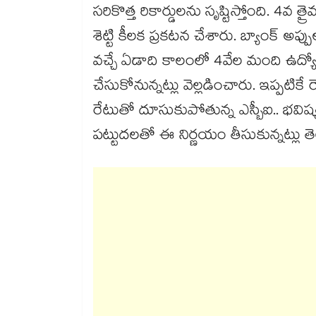
సరికొత్త రికార్డులను సృష్టిస్తోంది. 4వ త
శెట్టి కీలక ప్రకటన చేశారు. బ్యాంక్ అ
వచ్చే ఏడాది కాలంలో 4వేల మంది ఉద్యోగుల
చేసుకోనున్నట్లు వెల్లడించారు. ఇప్పటిక
రేటుతో దూసుకుపోతున్న ఎస్బీఐ.. భవిష
పట్టుదలతో ఈ నిర్ణయం తీసుకున్నట్లు తెల