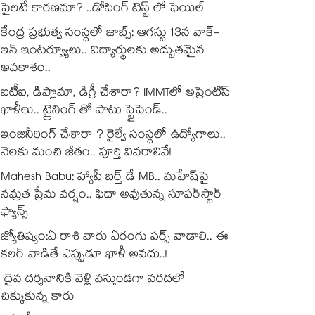
పైలటే కారణమా? ..డోపింగ్ టెస్ట్ లో ఫెయిల్
కేంద్ర ప్రభుత్వ సంస్థలో జాబ్స్: ఆగస్టు 13న వాక్-
ఇన్ ఇంటర్వ్యూలు.. విద్యార్థులకు అద్భుతమైన
అవకాశం..
ఐటీఐ, డిప్లొమా, డిగ్రీ చేశారా? IMMTలో అప్రెంటిస్
ఖాళీలు.. ట్రైనింగ్ తో పాటు స్టైపెండ్..
ఇంజినీరింగ్ చేశారా ? రైల్వే సంస్థలో ఉద్యోగాలు..
నెలకు మంచి జీతం.. పూర్తి వివరాలివే!
Mahesh Babu: హ్యాపీ బర్త్ డే MB.. మహేష్‌పై
నమ్రత ప్రేమ వర్షం.. ఫిదా అవుతున్న సూపర్‌స్టార్
ఫ్యాన్స్
జ్యోతిష్యం:ఏ రాశి వారు ఏరంగు పర్స్ వాడాలి.. ఈ
కలర్ వాడితే ఎప్పుడూ ఖాళీ అవదు..!
దైవ దర్శనానికి వెళ్లి వస్తుండగా వరదలో
చిక్కుకున్న కారు