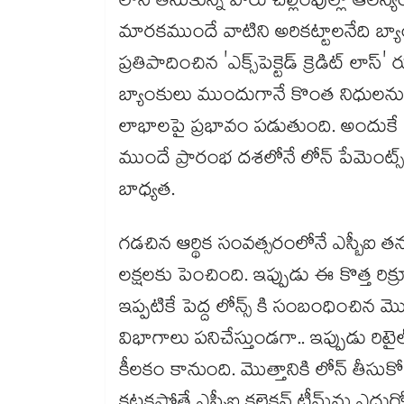
లోన్ తీసుకున్న వారు చెల్లింపుల్లో ఆలస్యం చేస
మారకముందే వాటిని అరికట్టాలనేది బ్యాంక
ప్రతిపాదించిన 'ఎక్స్‌పెక్టెడ్ క్రెడిట్ లా
బ్యాంకులు ముందుగానే కొంత నిధులను పక్
లాభాలపై ప్రభావం పడుతుంది. అందుకే
ముందే ప్రారంభ దశలోనే లోన్ పేమెంట
బాధ్యత.
గడచిన ఆర్థిక సంవత్సరంలోనే ఎస్బీఐ త
లక్షలకు పెంచింది. ఇప్పుడు ఈ కొత్త రిక
ఇప్పటికే పెద్ద లోన్స్ కి సంబంధించి
విభాగాలు పనిచేస్తుండగా.. ఇప్పుడు రిటై
కీలకం కానుంది. మొత్తానికి లోన్ తీ