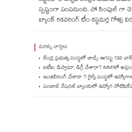
కట్టకపోతే ఎస్బీఐ కలెక్షన్ టీమ్‌ను ఎ
స్పష్టంగా పంపనుంది. సో సింపుల్ గా చె
బ్యాంక్ రికవరింగ్ టీం కస్టమర్ల గోళ్ల
మరిన్ని వార్తలు
కేంద్ర ప్రభుత్వ సంస్థలో జాబ్స్: ఆగస్టు 13న 
ఐటీఐ, డిప్లొమా, డిగ్రీ చేశారా? IMMTలో అప్రెంటి
ఇంజినీరింగ్ చేశారా ? రైల్వే సంస్థలో ఉద్యోగా
పంజాబ్ నేషనల్ బ్యాంకులో ఉద్యోగ నోటిఫికేషన్.