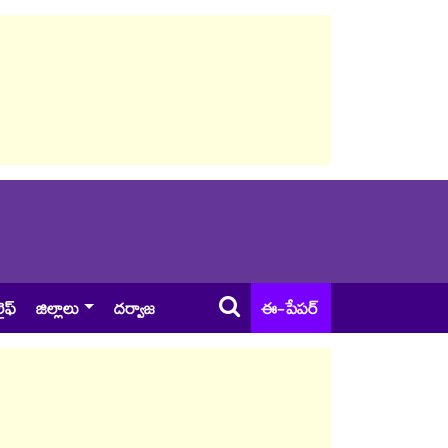
ైఫ్
జిల్లాలు
దర్వాజ
ఈ-పేపర్