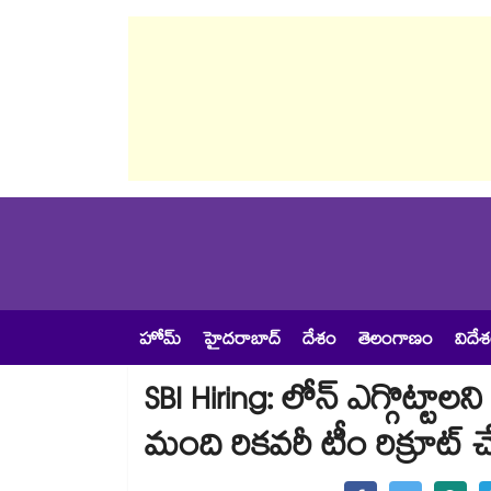
హోమ్
హైదరాబాద్
దేశం
తెలంగాణం
విదే
SBI Hiring: లోన్ ఎగ్గొట్ట
మంది రికవరీ టీం రిక్రూట్ చేస