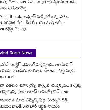
అగ్ని గీతాల ఆలాపన.. అపురూప సృజనకారుడు
నందిని సిధారెడ్డి
Yukti Thareja: ఇమ్రాన్ హష్మీతో ఒక్క పాట..
ఓవర్‌నైట్ క్రేజ్.. హీరోయిన్ యుక్తి తరేజా
ఇంట్రెస్టింగ్ జర్నీ!
Most Read News
ఎగిరే ఎలక్ట్రిక్ వెహికల్ వచ్చేసింది.. ఇండియన్
యువ ఇంజనీరు తయారు చేశాడు.. టెస్ట్ సక్సెస్
అయింది
నా వైకల్యం చూసి రైడ్స్ క్యాన్సిల్ చేస్తున్నరు.. కన్నీళ్లు
తెప్పిస్తున్న హైదరాబాద్ రాపిడో రైడర్ గాథ
దివంగత మాజీ ఎమ్మెల్యే పెద్ద సుదర్శన్ రెడ్డి
కుటుంబానికి BRS భారీ ఆర్థిక సాయం