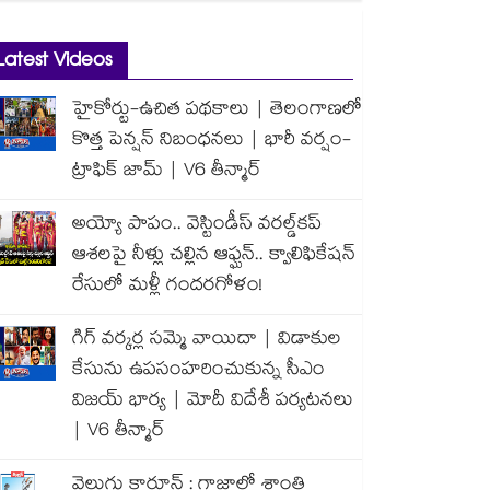
Latest Videos
హైకోర్టు-ఉచిత పథకాలు | తెలంగాణలో
కొత్త పెన్షన్ నిబంధనలు | భారీ వర్షం-
ట్రాఫిక్ జామ్ | V6 తీన్మార్
అయ్యో పాపం.. వెస్టిండీస్ వరల్డ్‌కప్
ఆశలపై నీళ్లు చల్లిన ఆఫ్ఘన్.. క్వాలిఫికేషన్
రేసులో మళ్లీ గందరగోళం!
గిగ్ వర్కర్ల సమ్మె వాయిదా | విడాకుల
కేసును ఉపసంహరించుకున్న సీఎం
విజయ్ భార్య | మోదీ విదేశీ పర్యటనలు
| V6 తీన్మార్
వెలుగు కార్టూన్ : గాజాలో శాంతి