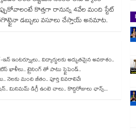
దుర్కోవడం అంత కష్టమనే సంకేతాలను బ్యాంక్
ప్పుకోవాలంటే కొత్తగా రానున్న 4వేల మంది స్టేట్
ు విరగొట్టైనా డబ్బులు వసూలు చేస్తాయ్ అనమాట.
వాక్-ఇన్ ఇంటర్వ్యూలు.. విద్యార్థులకు అద్భుతమైన అవకాశం..
స్ ఖాళీలు.. ట్రైనింగ్ తో పాటు స్టైపెండ్..
లు.. నెలకు మంచి జీతం.. పూర్తి వివరాలివే!
. మినిమమ్ డిగ్రీ ఉంటె చాలు.. కొద్దిరోజులు ఛాన్స్...