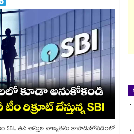
గ్గజం SBI.. తన ఆస్తుల నాణ్యతను కాపాడుకోవడంలో