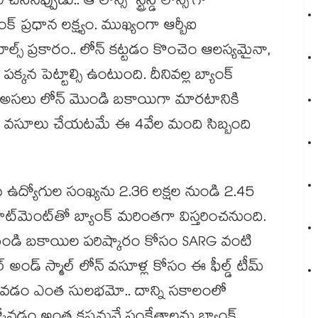
ినప్పుడు.. ఆ లోన్స్ 'స్ట్రెస్డ్ లోన్స్'గా
్ ప్రధాన లక్ష్యం. ముఖ్యంగా ఆర్బీఐ
స్' రూల్స్ ప్రకారం.. లోన్ కట్టడం కొంచెం ఆలస్యమైనా,
కన పెట్టాల్సి ఉంటుంది. దీనివల్ల బ్యాంక్
 అసలు లోన్ మెుండి బకాయిగా మారటానికి
్స్ వసూలు చేయటమే ఈ 4వేల మంది సిబ్బంది
న ఉద్యోగుల సంఖ్యను 2.36 లక్షల నుండి 2.45
్రూట్‌మెంట్‌తో బ్యాంక్ మరింతగా విస్తరించనుంది.
న మొండి బకాయిల పరిష్కారం కోసం SARG వంటి
ల్ అండ్ స్మాల్ లోన్ వసూళ్ల కోసం ఈ ఫీల్డ్ టీమ్
సుకోవడం ఎంత సులభమో.. దాన్ని సకాలంలో