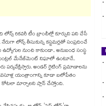
న్స్ రికవరీ టీం బ్రాంచీల్లో కూర్చుని పని చేసే
. నేరుగా లోన్స్ తీసుకున్న కస్టమర్లతో సంప్రదించే
ీఐ ఉద్యోగుల నుంచి కాకుండా.. అనుబంధ సంస్థ
ి. సెంట్రల్ మేనేజ్‌మెంట్ నిఘాలో ఉంటూనే..
ీరు పర్యవేక్షిస్తారు. అండర్ రైటింగ్ ప్రమాణాలను
పుడు వసూళ్ల యంత్రాంగాన్ని కూడా బలోపేతం
టలా మార్చాలని ప్లాన్ చేస్తోంది.