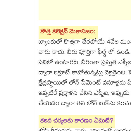
కొత్త కలెక్షన్ మెకానిజం:
బ్యాంకులో కొత్తగా చేరబోయే 4వేల మంది లో
వారు కాదు. వీరు పూర్తిగా ఫీల్డ్ లో ఉండి.
పనిలో ఉంటారట. వీరంతా ప్రస్తుత ఎస్బ
ద్వారా రిక్రూట్ కాబోతున్నట్లు వెల్లడైంద
క్షేత్రస్థాయిలో లోన్ పేమెంట్ వసూళ్లను వ
ఇప్పటికే ప్రక్షాళన చేసిన ఎస్బీఐ, ఇప్
చేయడం ద్వారా తన లోన్ బుక్‌ను కంచు కో
కఠిన చర్యలకు కారణం ఏమిటి?