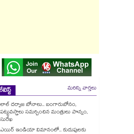
మరిన్ని వార్తలు
లేటెస్ట్
లాల్ దర్వాజ బోనాలు.. బంగారుబోనం,
పట్టువస్త్రాలు సమర్పించిన మంత్రులు పొన్నం,
సురేఖ
ఎయిర్ ఇండియా విమానంలో.. కుదుపులకు