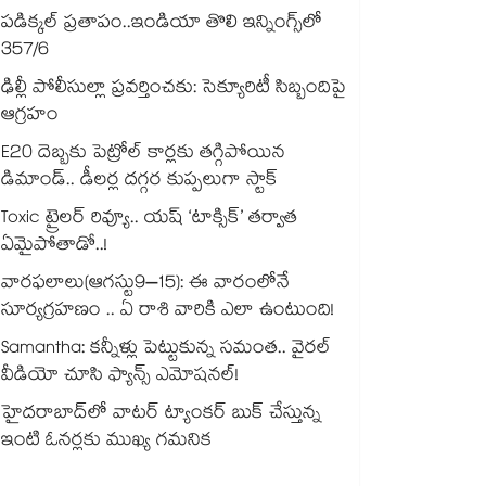
పడిక్కల్‌‌ ప్రతాపం..ఇండియా తొలి ఇన్నింగ్స్‌‌లో
357/6
ఢిల్లీ పోలీసుల్లా ప్రవర్తించకు: సెక్యూరిటీ సిబ్బందిపై
ఆగ్రహం
E20 దెబ్బకు పెట్రోల్ కార్లకు తగ్గిపోయిన
డిమాండ్.. డీలర్ల దగ్గర కుప్పలుగా స్టాక్
Toxic ట్రైలర్ రివ్యూ.. యష్ ‘టాక్సిక్’ తర్వాత
ఏమైపోతాడో..!
వారఫలాలు(ఆగస్టు9–15): ఈ వారంలోనే
సూర్యగ్రహణం .. ఏ రాశి వారికి ఎలా ఉంటుంది!
Samantha: కన్నీళ్లు పెట్టుకున్న సమంత.. వైరల్
వీడియో చూసి ఫ్యాన్స్ ఎమోషనల్!
హైదరాబాద్⁪లో వాటర్ ట్యాంకర్ బుక్ చేస్తున్న
ఇంటి ఓనర్లకు ముఖ్య గమనిక