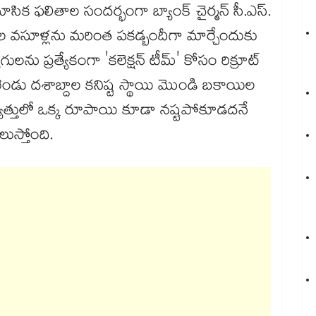
్రైమాసిక ఫలితాల సందర్భంగా బ్యాంక్ చైర్మన్ సీ.ఎస్.
ప్పుల వసూళ్లను మరింత పకడ్బందీగా మార్చేందుకు
ను ప్రత్యేకంగా 'కలెక్షన్ టీమ్' కోసం రిక్రూట్
ే రెండు దశాబ్దాల కనిష్ట స్థాయి మొండి బకాయిల
్యత్తులో ఒక్క రూపాయి కూడా నష్టపోకూడదనే
ుస్తోంది.