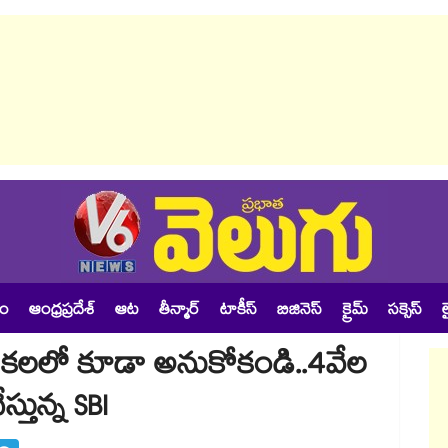
శం
ఆంధ్రప్రదేశ్
ఆట
తీన్మార్
టాకీస్
బిజినెస్
క్రైమ్
సక్సెస్
ల
ాలని కలలో కూడా అనుకోకండి..4వేల
్తున్న SBI