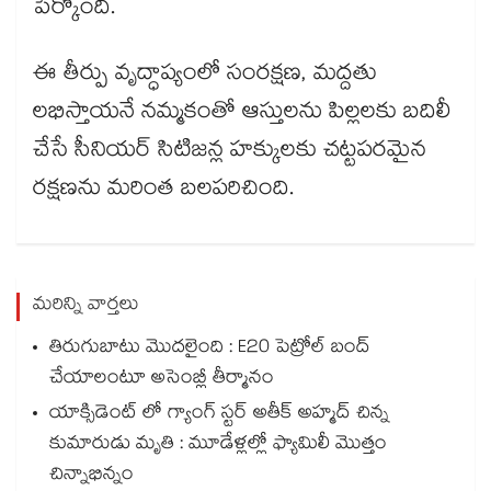
పేర్కొంది.
ఈ తీర్పు వృద్ధాప్యంలో సంరక్షణ, మద్దతు
లభిస్తాయనే నమ్మకంతో ఆస్తులను పిల్లలకు బదిలీ
చేసే సీనియర్ సిటిజన్ల హక్కులకు చట్టపరమైన
రక్షణను మరింత బలపరిచింది.
మరిన్ని వార్తలు
తిరుగుబాటు మొదలైంది : E20 పెట్రోల్ బంద్
చేయాలంటూ అసెంబ్లీ తీర్మానం
యాక్సిడెంట్ లో గ్యాంగ్ స్టర్ అతీక్ అహ్మద్ చిన్న
కుమారుడు మృతి : మూడేళ్లల్లో ఫ్యామిలీ మొత్తం
చిన్నాభిన్నం