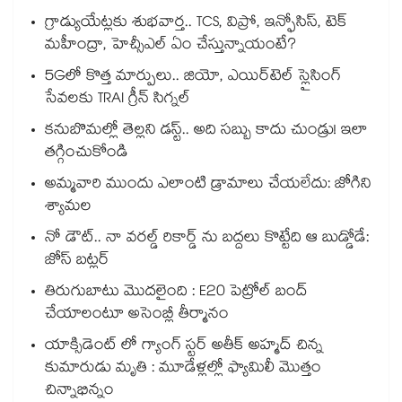
గ్రాడ్యుయేట్లకు శుభవార్త.. TCS, విప్రో, ఇన్ఫోసిస్, టెక్
మహీంద్రా, హెచ్సీఎల్ ఏం చేస్తున్నాయంటే?
5Gలో కొత్త మార్పులు.. జియో, ఎయిర్‌టెల్ స్లైసింగ్
సేవలకు TRAI గ్రీన్ సిగ్నల్
కనుబొమల్లో తెల్లని డస్ట్.. అది సబ్బు కాదు చుండ్రు! ఇలా
తగ్గించుకోండి
అమ్మవారి ముందు ఎలాంటి డ్రామాలు చేయలేదు: జోగిని
శ్యామల
నో డౌట్.. నా వరల్డ్ రికార్డ్ ను బద్దలు కొట్టేది ఆ బుడ్డోడే:
జోస్ బట్లర్
తిరుగుబాటు మొదలైంది : E20 పెట్రోల్ బంద్
చేయాలంటూ అసెంబ్లీ తీర్మానం
యాక్సిడెంట్ లో గ్యాంగ్ స్టర్ అతీక్ అహ్మద్ చిన్న
కుమారుడు మృతి : మూడేళ్లల్లో ఫ్యామిలీ మొత్తం
చిన్నాభిన్నం