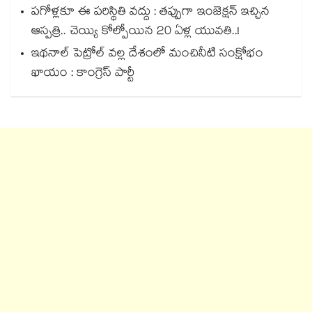
పగోళ్లకూ ఈ పరిస్థితి వద్దు : తప్పుగా ఇంజెక్షన్ ఇచ్చిన
ఆస్పత్రి.. చెయ్యి కోల్పోయిన 20 ఏళ్ల యువతి..!
ఇథనాల్ పెట్రోల్ వల్ల దేశంలో మంచినీటి సంక్షోభం
ఖాయం : కాంగ్రెస్ పార్టీ