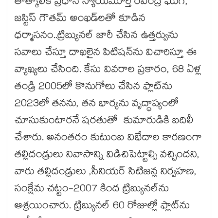
తాత్కాలిక ప్రధాన న్యాయమూర్తి రవీంద్ర ఘుగే,
జస్టిస్ గౌతమ్ అంఖడ్‌లతో కూడిన
ధర్మాసనం..ట్రిబ్యునల్ జారీ చేసిన ఉత్తర్వును
సవాలు చేస్తూ దాఖలైన పిటిషన్‌ను విచారిస్తూ ఈ
వ్యాఖ్యలు చేసింది. కేసు వివరాల ప్రకారం, 68 ఏళ్ల
తండ్రి 2005లో కొనుగోలు చేసిన ఫ్లాట్‌ను
2023లో తనను, తన భార్యను వృద్ధాప్యంలో
చూసుకుంటారనే షరతుతో కుమారుడికి బదిలీ
చేశారు. అనంతరం కుటుంబ విభేదాల కారణంగా
తల్లిదండ్రులు నివాసాన్ని విడిచిపెట్టాల్సి వచ్చిందని,
వారు తల్లిదండ్రులు ,సీనియర్ సిటిజన్ల నిర్వహణ,
సంక్షేమ చట్టం-2007 కింద ట్రిబ్యునల్‌ను
ఆశ్రయించారు. ట్రిబ్యునల్ 60 రోజుల్లో ఫ్లాట్‌ను