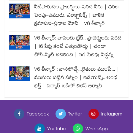
నీటిపారుదల ప్రాజెక్టులు-వరద నీరు | ధరల
పెంపు-చమురు, ఎలక్ట్రానిక్స్ | బాలిక
క్షమాపణ-ప్రధాని మోదీ | V6 తీన్మార్
V6 తీన్మార్: వానలకు బ్రేక్.. ప్రాజెక్టులకు వరద
| 16 ఫీట్ల కంటే ఎత్తుండొద్దు | చందా
చోరీ..స్కిట్ అదిరింది | ఇగ సెలవు పెద్దన్న
V6 తీన్మార్ : వానలొచ్చే...రైతులు మురిసే... |
ముసురు పట్టిన పట్నం | ఇడియట్స్...అంధ
భక్త్ | సర్కార్ బడిలో చికెన్ బిర్యానీ
Facebook
Twitter
Instagram
YouTube
WhatsApp