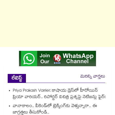
మరిన్ని వార్తలు
లేటెస్ట్
Priya Prakash Varrier: కాషాయ డ్రెస్⁭లో హీరోయిన్
ప్రియా వారియర్.. రిపోర్టర్ విచిత్ర ప్రశ్నపై నెటిజన్లు ఫైర్!
వానాకాలం.. వీకెండ్‏లో ట్రెక్కింగ్‎కు వెళ్తున్నారా.. ఈ
జాగ్రత్తలు తీసుకోండి..