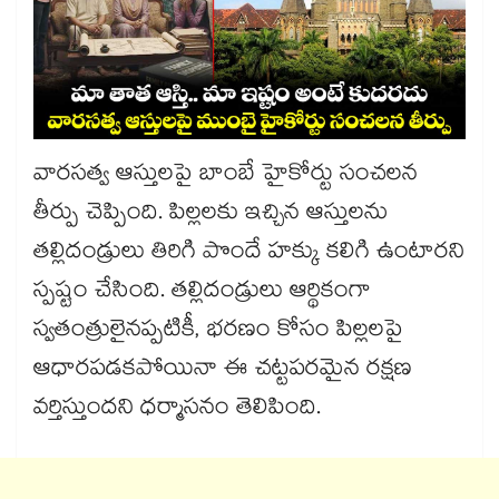
వారసత్వ ఆస్తులపై బాంబే హైకోర్టు సంచలన
తీర్పు చెప్పింది. పిల్లలకు ఇచ్చిన ఆస్తులను
తల్లిదండ్రులు తిరిగి పొందే హక్కు కలిగి ఉంటారని
స్పష్టం చేసింది. తల్లిదండ్రులు ఆర్థికంగా
స్వతంత్రులైనప్పటికీ, భరణం కోసం పిల్లలపై
ఆధారపడకపోయినా ఈ చట్టపరమైన రక్షణ
వర్తిస్తుందని ధర్మాసనం తెలిపింది.