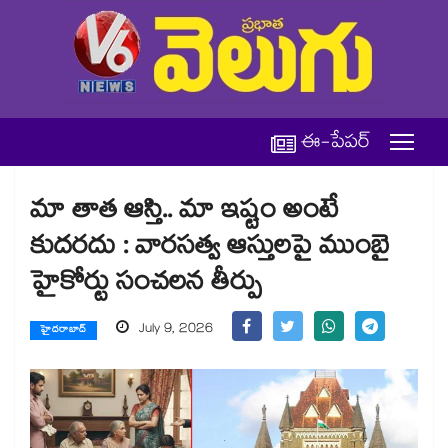
ఈ-పేపర్
మా తాత ఆస్తి.. మా ఇష్టం అంటే
కుదరదు : వారసత్వ ఆస్తులపై ముంబై
హైకోర్టు సంచలన తీర్పు
July 9, 2026
హైదరాబాద్