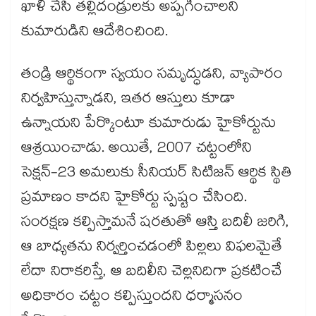
ఖాళీ చేసి తల్లిదండ్రులకు అప్పగించాలని
కుమారుడిని ఆదేశించింది.
తండ్రి ఆర్థికంగా స్వయం సమృద్ధుడని, వ్యాపారం
నిర్వహిస్తున్నాడని, ఇతర ఆస్తులు కూడా
ఉన్నాయని పేర్కొంటూ కుమారుడు హైకోర్టును
ఆశ్రయించాడు. అయితే, 2007 చట్టంలోని
సెక్షన్-23 అమలుకు సీనియర్ సిటిజన్ ఆర్థిక స్థితి
ప్రమాణం కాదని హైకోర్టు స్పష్టం చేసింది.
సంరక్షణ కల్పిస్తామనే షరతుతో ఆస్తి బదిలీ జరిగి,
ఆ బాధ్యతను నిర్వర్తించడంలో పిల్లలు విఫలమైతే
లేదా నిరాకరిస్తే, ఆ బదిలీని చెల్లనిదిగా ప్రకటించే
అధికారం చట్టం కల్పిస్తుందని ధర్మాసనం