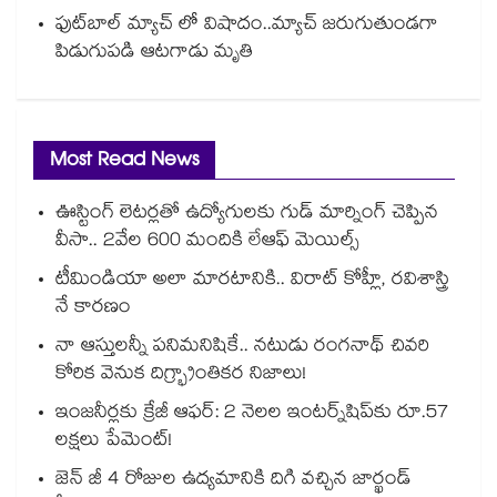
ఫుట్‌బాల్ మ్యాచ్ లో విషాదం..మ్యాచ్ జరుగుతుండగా
పిడుగుపడి ఆటగాడు మృతి
Most Read News
ఊస్టింగ్ లెటర్లతో ఉద్యోగులకు గుడ్ మార్నింగ్ చెప్పిన
వీసా.. 2వేల 600 మందికి లేఆఫ్ మెయిల్స్
టీమిండియా అలా మారటానికి.. విరాట్ కోహ్లీ, రవిశాస్త్రి
నే కారణం
నా ఆస్తులన్నీ పనిమనిషికే.. నటుడు రంగనాథ్ చివరి
కోరిక వెనుక దిగ్భ్రాంతికర నిజాలు!
ఇంజనీర్లకు క్రేజీ ఆఫర్: 2 నెలల ఇంటర్న్‌షిప్‌కు రూ.57
లక్షలు పేమెంట్!
జెన్ జీ 4 రోజుల ఉద్యమానికి దిగి వచ్చిన జార్ఖండ్