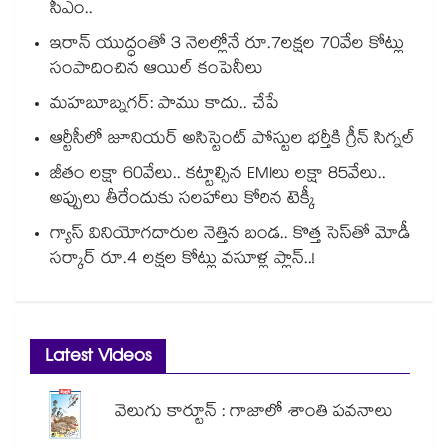
సీఎం..
ఇరాన్ యుద్ధంతో 3 నెలల్లోనే రూ.7లక్షల 70వేల కోట్లు
సంపాదించిన ఆయిల్ కంపెనీలు
మహబూబ్నగర్: పాము కాదు.. చేపే
ఆర్టీసీలో జూనియర్ అసిస్టెంట్‌‌ పోస్టుల భర్తీకి గ్రీన్‌‌ సిగ్నల్
జీతం లక్షా 60వేలు.. కట్టాల్సిన EMIలు లక్షా 85వేలు..
అప్పులు తీరేందుకు సలహాలు కోరిన టెక్కీ
గ్యాస్ వినియోగదారుల నెత్తిన బండ.. కొత్త సెస్‌తో మోడీ
సర్కార్ రూ.4 లక్షల కోట్లు వసూళ్ల ప్లాన్..!
Latest Videos
వెలుగు కార్టూన్ : గాజాలో శాంతి పవనాలు