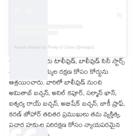
A post shared by Preity G Zinta (@realpz)
ఇప్పటికే పలువురు టాలీవుడ్, బాలీవుడ్ సినీ స్టార్స్
తమ వ్యక్తిత్వ హక్కుల రక్షణ కోసం కోర్టును
ఆశ్రయించారు. వారిలో బాలీవుడ్ నుంచి
అమితాబ్ బచ్చన్, అనిల్ కపూర్, సల్మాన్ ఖాన్,
ఐశ్వర్య రాయ్ బచ్చన్, అభిషేక్ బచ్చన్, జాకీ ష్రాఫ్,
కరణ్ జోహార్ తదితర ప్రముఖులు తమ వ్యక్తిత్వ,
ప్రచార హక్కుల పరిరక్షణ కోసం న్యాయపరమైన