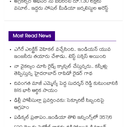
అగ్రికల్చర్ ఆఫీసర్‌‌‌‌ ను బెదిరించి రూ.1.30 లక్షలు
వసూల్‌‌.. ఇద్దరు సోషల్ మీడియా జర్నలిస్టుల అరెస్ట్
Most Read News
ఎగిరే ఎలక్ట్రిక్ వెహికల్ వచ్చేసింది.. ఇండియన్ యువ
ఇంజనీరు తయారు చేశాడు.. టెస్ట్ సక్సెస్ అయింది
నా వైకల్యం చూసి రైడ్స్ క్యాన్సిల్ చేస్తున్నరు.. కన్నీళ్లు
తెప్పిస్తున్న హైదరాబాద్ రాపిడో రైడర్ గాథ
దివంగత మాజీ ఎమ్మెల్యే పెద్ద సుదర్శన్ రెడ్డి కుటుంబానికి
BRS భారీ ఆర్థిక సాయం
ఢిల్లీ పోలీసుల్లా ప్రవర్తించకు: సెక్యూరిటీ సిబ్బందిపై
ఆగ్రహం
పడిక్కల్‌‌ ప్రతాపం..ఇండియా తొలి ఇన్నింగ్స్‌‌లో 357/6