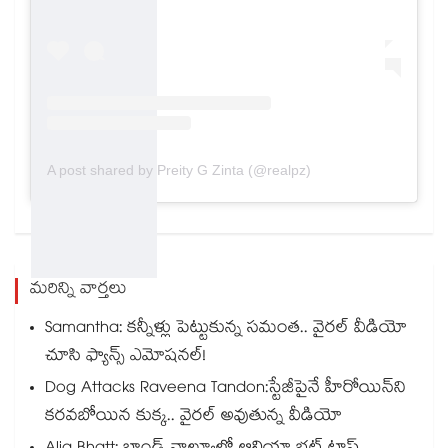
A post shared by Preity G Zinta (@realpz)
మరిన్ని వార్తలు
Samantha: కన్నీళ్లు పెట్టుకున్న సమంత.. వైరల్ వీడియో
చూసి ఫ్యాన్స్ ఎమోషనల్!
Dog Attacks Raveena Tandon:స్టేజీపైనే హీరోయిన్⁬ని
కరవబోయిన కుక్క.. వైరల్ అవుతున్న వీడియో