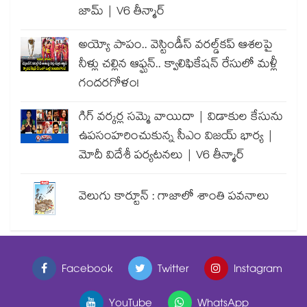
జామ్ | V6 తీన్మార్
అయ్యో పాపం.. వెస్టిండీస్ వరల్డ్‌కప్ ఆశలపై
నీళ్లు చల్లిన ఆఫ్ఘన్.. క్వాలిఫికేషన్ రేసులో మళ్లీ
గందరగోళం!
గిగ్ వర్కర్ల సమ్మె వాయిదా | విడాకుల కేసును
ఉపసంహరించుకున్న సీఎం విజయ్ భార్య |
మోదీ విదేశీ పర్యటనలు | V6 తీన్మార్
వెలుగు కార్టూన్ : గాజాలో శాంతి పవనాలు
Facebook
Twitter
Instagram
YouTube
WhatsApp