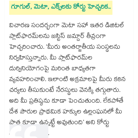
గూగుల్, మెటా, ఎక్స్‌లకు కోర్టు హెచ్చరిక..
విచారణ సందర్భంగా మెటా సహా ఇతర డిజిటల్
ప్లాట్‌ఫారమ్‌లను జస్టిస్ జమ్దార్ తీవ్రంగా
హెచ్చరించారు. ‘మీరు అంతర్జాతీయ సంస్థలను
నిర్వహిస్తున్నారు. మీ ప్లాట్‌ఫారమ్‌ల
దుర్వినియోగంపై మరింత బాధ్యతగా
వ్యవహరించాలి. ఇలాంటి అక్రమాలపై మీరు కఠిన
చర్యలు తీసుకుంటే నేరస్థులు వెనక్కి తగ్గుతారు.
అది మీ ప్రతిష్ఠను కూడా పెంచుతుంది. లేకపోతే
దేశ పౌరుల ప్రాథమిక హక్కుల ఉల్లంఘనలో మీ
పాత్ర కూడా ఉన్నట్టే అవుతుంది’ అని కోర్టు
వ్యాఖ్యానించింది.