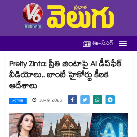
ఈ-పేపర్
Preity Zinta: ప్రీతి జింటాపై AI డీప్‌ఫేక్
వీడియోలు.. బాంబే హైకోర్టు కీలక
ఆదేశాలు
July 9, 2026
ACTRESS