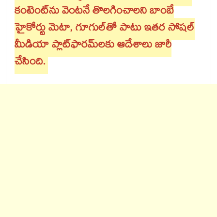
కంటెంట్‌ను వెంటనే తొలగించాలని బాంబే
హైకోర్టు మెటా, గూగుల్‌తో పాటు ఇతర సోషల్
మీడియా ప్లాట్‌ఫారమ్‌లకు ఆదేశాలు జారీ
చేసింది.