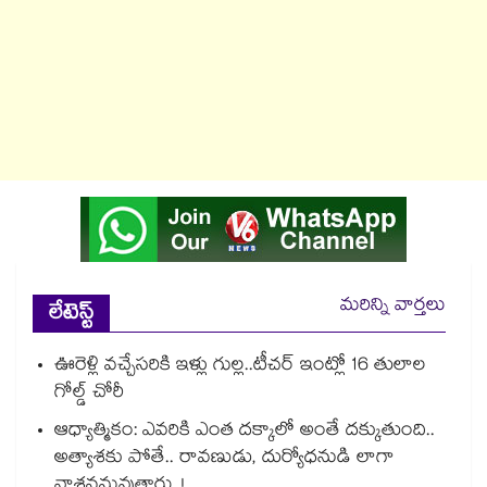
మరిన్ని వార్తలు
లేటెస్ట్
ఊరెళ్లి వచ్చేసరికి ఇళ్లు గుల్ల..టీచర్ ఇంట్లో 16 తులాల
గోల్డ్ చోరీ
ఆధ్యాత్మికం: ఎవరికి ఎంత దక్కాలో అంతే దక్కుతుంది..
అత్యాశకు పోతే.. రావణుడు, దుర్యోధనుడి లాగా
నాశనమవుతారు..!