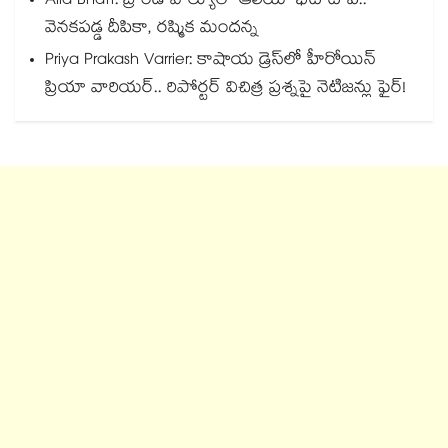
Alia Bhatt: బ్రాండ్ వాల్యూలో ఆలియా భట్ టాప్..
వెనకపడ్డ దీపికా, రష్మిక మందన్న
Priya Prakash Varrier: కాషాయ డ్రెస్⁭లో హీరోయిన్
ప్రియా వారియర్.. రిపోర్టర్ విచిత్ర ప్రశ్నపై నెటిజన్లు ఫైర్!