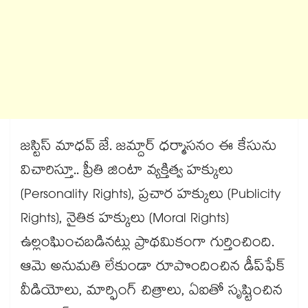
జస్టిస్ మాధవ్ జే. జమ్దార్ ధర్మాసనం ఈ కేసును
విచారిస్తూ.. ప్రీతి జింటా వ్యక్తిత్వ హక్కులు
(Personality Rights), ప్రచార హక్కులు (Publicity
Rights), నైతిక హక్కులు (Moral Rights)
ఉల్లంఘించబడినట్లు ప్రాథమికంగా గుర్తించింది.
ఆమె అనుమతి లేకుండా రూపొందించిన డీప్‌ఫేక్
వీడియోలు, మార్ఫింగ్ చిత్రాలు, ఏఐతో సృష్టించిన