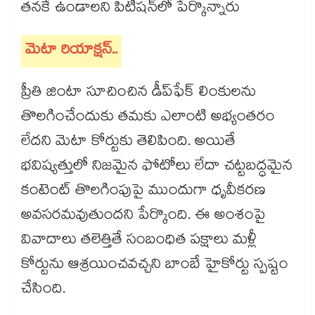
తనకే ఉండాలని పిటిషన్‌లో పేర్కొన్నారు
మెటా రియాక్షన్..
ప్రీతి జింటా సూచించిన డీప్‌ఫేక్ లింకులను
తొలగించేందుకు తమకు ఎలాంటి అభ్యంతరం
లేదని మెటా కోర్టుకు తెలిపింది. అయితే
భవిష్యత్తులో నిజమైన ఫోటోలు లేదా చట్టబద్ధమైన
కంటెంట్ తొలగింపుపై ముందుగా ధృవీకరణ
అవసరమవుతుందని పేర్కొంది. ఈ అంశంపై
వివాదాలు తలెత్తితే సంబంధిత పక్షాలు మళ్లీ
కోర్టును ఆశ్రయించవచ్చని బాంబే హైకోర్టు స్పష్టం
చేసింది.