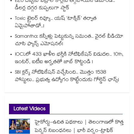
E20 దెబ్బకు పెట్రోల్ కార్లకు తగ్గిపోయిన డిమాండ్..
డీలర్ల దగ్గర కుప్పలుగా స్టాక్
Toxic ట్రైలర్ రివ్యూ.. యష్ ‘టాక్సిక్’ తర్వాత
ఏమైపోతాడో..!
Samantha: కన్నీళ్లు పెట్టుకున్న సమంత.. వైరల్ వీడియో
చూసి ఫ్యాన్స్ ఎమోషనల్!
IOCLలో 433 ఖాళీల భర్తీకి నోటిఫికేషన్ విడుదల.. 10th,
ఇంటర్, ఐటీఐ అర్హతతో జాబ్ కొట్టండి !
SBI క్లర్క్ నోటిఫికేషన్ వచ్చేసింది.. మొత్తం 1538
పోస్టులు.. ప్రభుత్వ ఉద్యోగం కొట్టేందుకు గోల్డెన్ ఛాన్స్!
Latest Videos
హైకోర్టు-ఉచిత పథకాలు | తెలంగాణలో కొత్త
పెన్షన్ నిబంధనలు | భారీ వర్షం-ట్రాఫిక్