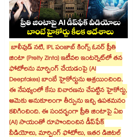
బాలీవుడ్ నటి, IPL పంజాబ్ కింగ్స్ ఓనర్ ప్రీతి
జింటా (Preity Zinta) ఇటీవల ఇంటర్నెట్‌లో తన
ఫోటోలను మార్ఫింగ్ చేయడంపై (AI
Deepfakes) బాంబే హైకోర్టును ఆశ్రయించింది.
ఈ నేపథ్యంలో కేసు విచారణను చేపట్టిన హైకోర్టు,
ఆమెకు అనుకూలంగా తీర్పును ఇచ్చి ఉపశమనం
కలిగించింది. ఈ సందర్భంగా ప్రీతి జింటాపై ఏఐ
(AI) సాయంతో రూపొందించిన డీప్‌ఫేక్
వీడియోలు, మార్ఫింగ్ ఫోటోలు, ఇతర డిజిటల్