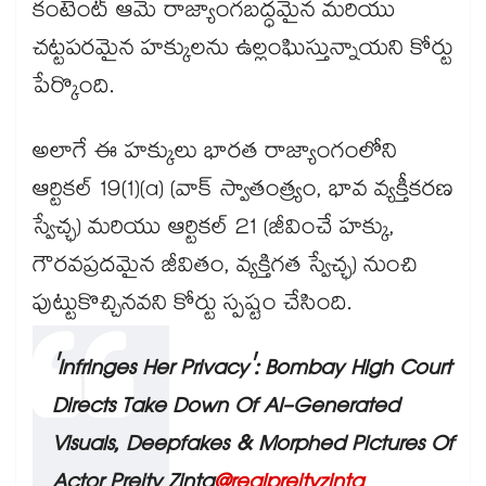
కంటెంట్ ఆమె రాజ్యాంగబద్ధమైన మరియు
చట్టపరమైన హక్కులను ఉల్లంఘిస్తున్నాయని కోర్టు
పేర్కొంది.
అలాగే ఈ హక్కులు భారత రాజ్యాంగంలోని
ఆర్టికల్ 19(1)(a) (వాక్ స్వాతంత్ర్యం, భావ వ్యక్తీకరణ
స్వేచ్ఛ) మరియు ఆర్టికల్ 21 (జీవించే హక్కు,
గౌరవప్రదమైన జీవితం, వ్యక్తిగత స్వేచ్ఛ) నుంచి
పుట్టుకొచ్చినవని కోర్టు స్పష్టం చేసింది.
'Infringes Her Privacy': Bombay High Court
Directs Take Down Of AI-Generated
Visuals, Deepfakes & Morphed Pictures Of
Actor Preity Zinta
@realpreityzinta