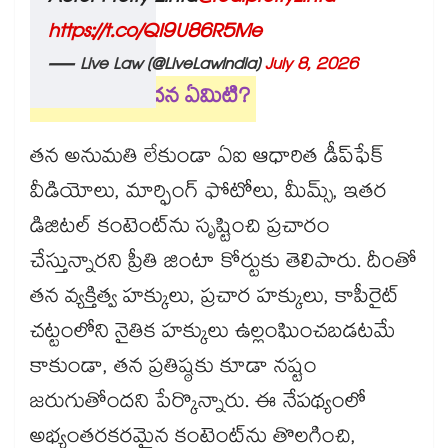
https://t.co/QI9U86R5Me
— Live Law (@LiveLawIndia)
July 8, 2026
ప్రీతి జింటా వాదన ఏమిటి?
తన అనుమతి లేకుండా ఏఐ ఆధారిత డీప్‌ఫేక్
వీడియోలు, మార్ఫింగ్ ఫోటోలు, మీమ్స్, ఇతర
డిజిటల్ కంటెంట్‌ను సృష్టించి ప్రచారం
చేస్తున్నారని ప్రీతి జింటా కోర్టుకు తెలిపారు. దీంతో
తన వ్యక్తిత్వ హక్కులు, ప్రచార హక్కులు, కాపీరైట్
చట్టంలోని నైతిక హక్కులు ఉల్లంఘించబడటమే
కాకుండా, తన ప్రతిష్ఠకు కూడా నష్టం
జరుగుతోందని పేర్కొన్నారు. ఈ నేపథ్యంలో
అభ్యంతరకరమైన కంటెంట్‌ను తొలగించి,