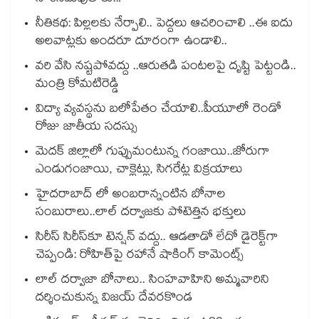
నీతికథ: పిల్లలకు నేర్పాలి.. పెద్దలు ఆచరించాలి ..ఈ ఐదు
అలవాట్లకు అందరూ దూరంగా ఉండాలి..
వరి వేసి నష్టపోవద్దు ..ఆరుతడి పంటలపై దృష్టి పెట్టండి..
మంత్రి కోమటిరెడ్డి
విద్యా వ్యవస్థను బలోపేతం చేయాలి..పీయూలో రెండో
రోజు జాతీయ సదస్సు
మెదక్ జిల్లాలో గుప్పుమంటున్న గంజాయి..జోరుగా
ఎండుగంజాయి, చాక్లెట్లు, సిగరేట్ల విక్రయాలు
హైదరాబాద్ లో అంబరాన్నంటిన బోనాల
సంబురాలు..లాల్ దర్వాజకు పోటెత్తిన భక్తులు
సిరీస్ సిరీస్‌కూ టెన్షన్ వద్దు.. ఆడతాడో లేదో డైరెక్ట్‌గా
చెప్పండి: రోహిత్‌పై రహానే షాకింగ్ కామెంట్స్
లాల్ దర్వాజా బోనాలు.. సింహవాహిని అమ్మవారిని
దర్శించుకున్న విజయ్ దేవరకొండ