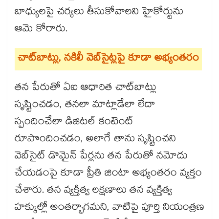
బాధ్యులపై చర్యలు తీసుకోవాలని హైకోర్టును
ఆమె కోరారు.
చాట్‌బాట్లు, నకిలీ వెబ్‌సైట్లపై కూడా అభ్యంతరం
తన పేరుతో ఏఐ ఆధారిత చాట్‌బాట్లు
సృష్టించడం, తనలా మాట్లాడేలా లేదా
స్పందించేలా డిజిటల్ కంటెంట్
రూపొందించడం, అలాగే తాను సృష్టించని
వెబ్‌సైట్ డొమైన్ పేర్లను తన పేరుతో నమోదు
చేయడంపై కూడా ప్రీతి జింటా అభ్యంతరం వ్యక్తం
చేశారు. తన వ్యక్తిత్వ లక్షణాలు తన వ్యక్తిత్వ
హక్కుల్లో అంతర్భాగమని, వాటిపై పూర్తి నియంత్రణ