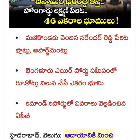
మణికొండకు చెందిన నరేందర్ రెడ్డి పేరిట
ఫ్లాట్లు, అపార్ట్‌‌‌‌‌‌‌‌మెంట్లు
బెంగళూరు ఎయిర్ పోర్టు సమీపంలో
రూ.కోట్లు విలువ చేసే ఎకరం భూమి
రిమాండ్ రిపోర్టులో వివరాలు వెల్లడించిన
ఏసీబీ
హైదరాబాద్‌‌‌‌‌‌‌‌, వెలుగు:
ఆదాయానికి మించి