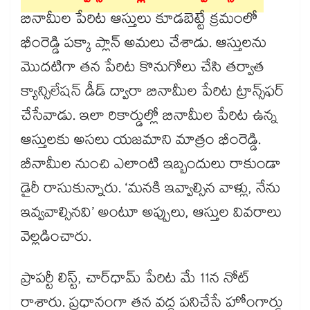
బినామీల పేరిట ఆస్తులు కూడబెట్టే క్రమంలో
భీంరెడ్డి పక్కా ప్లాన్ అమలు చేశాడు. ఆస్తులను
మొదటిగా తన పేరిట కొనుగోలు చేసి తర్వాత
క్యాన్సిలేషన్ డీడ్‌‌‌‌‌‌‌‌ ద్వారా బినామీల పేరిట ట్రాన్స్‌‌‌‌‌‌‌‌ఫర్
చేసేవాడు. ఇలా రికార్డుల్లో బినామీల పేరిట ఉన్న
ఆస్తులకు అసలు యజమాని మాత్రం భీంరెడ్డి.
బీనామీల నుంచి ఎలాంటి ఇబ్బందులు రాకుండా
డైరీ రాసుకున్నారు. ‘మనకి ఇవ్వాల్సిన వాళ్లు, నేను
ఇవ్వవాల్సినవి’ అంటూ అప్పులు, ఆస్తుల వివరాలు
వెల్లడించారు.
ప్రాపర్టీ లిస్ట్‌‌‌‌‌‌‌‌, చార్‌‌‌‌‌‌‌‌‌‌‌‌‌‌‌‌ధామ్ పేరిట మే 11న నోట్‌‌‌‌‌‌‌‌
రాశారు. ప్రధానంగా తన వద్ద పనిచేసే హోంగార్డు