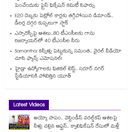
పెంచేందుకు ప్రైస్ ఫిక్సేష‌‌న్ క‌‌మిటీ సిఫార్సు
E20 దెబ్బకు పెట్రోల్ కార్లకు తగ్గిపోయిన డిమాండ్..
డీలర్ల దగ్గర కుప్పలుగా స్టాక్
ఎస్సారెస్పీపై ఆశలు..80 టీఎంసీలకు గాను
రిజర్వాయర్‌‌‌‌‌‌‌‌‌‌‌‌‌‌‌‌లో 40 టీఎంసీల నీరు
Samantha: కన్నీళ్లు పెట్టుకున్న సమంత.. వైరల్ వీడియో
చూసి ఫ్యాన్స్ ఎమోషనల్!
హైడ్రా ఉద్యోగాలకు ఫిజికల్ టెస్ట్.. సరూర్ నగర్
స్టేడియానికి పోటెత్తిన యూత్
Latest Videos
అయ్యో పాపం.. వెస్టిండీస్ వరల్డ్‌కప్ ఆశలపై
నీళ్లు చల్లిన ఆఫ్ఘన్.. క్వాలిఫికేషన్ రేసులో మళ్లీ