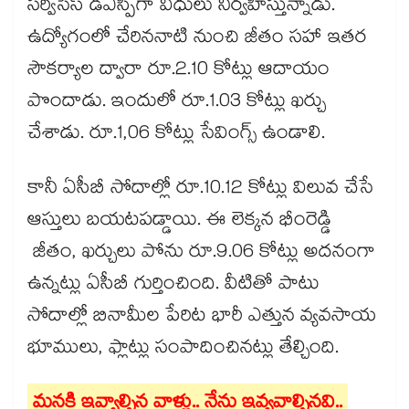
సర్వీసెస్‌‌‌‌‌‌‌‌ డీఎస్పీగా విధులు నిర్వహిస్తున్నాడు.
ఉద్యోగంలో చేరిననాటి నుంచి జీతం సహా ఇతర
సౌకర్యాల ద్వారా రూ.2.10 కోట్లు ఆదాయం
పొందాడు. ఇందులో రూ.1.03 కోట్లు ఖర్చు
చేశాడు. రూ.1,06 కోట్లు సేవింగ్స్ ఉండాలి.
కానీ ఏసీబీ సోదాల్లో రూ.10.12 కోట్లు విలువ చేసే
ఆస్తులు బయటపడ్డాయి. ఈ లెక్కన భీంరెడ్డి
జీతం, ఖర్చులు పోను రూ.9.06 కోట్లు అదనంగా
ఉన్నట్లు ఏసీబీ గుర్తించింది. వీటితో పాటు
సోదాల్లో బినామీల పేరిట భారీ ఎత్తున వ్యవసాయ
భూములు, ఫ్లాట్లు సంపాదించినట్లు తేల్చింది.
మనకి ఇవ్వాల్సిన వాళ్లు.. నేను ఇవ్వవాల్సినవి..