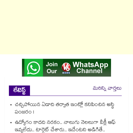
మరిన్ని వార్తలు
లేటెస్ట్
చచ్చిపోయిన ఏడాది తర్వాత ఇంట్లో కనిపించిన అస్థి
పంజరం !
ఉద్యోగం కాదది నరకం.. నాలుగు నెలలుగా వీక్లీ ఆఫ్
ఇవ్వలేదు.. టార్గెట్ చేశారు.. ఇదేంటని అడిగితే..