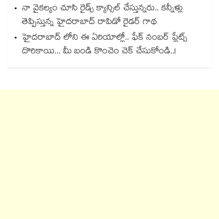
నా వైకల్యం చూసి రైడ్స్ క్యాన్సిల్ చేస్తున్నరు.. కన్నీళ్లు
తెప్పిస్తున్న హైదరాబాద్ రాపిడో రైడర్ గాథ
హైదరాబాద్ లోని ఈ ఏరియాల్లో.. ఫేక్ నంబర్ ప్లేట్స్
దొరికాయి... మీ బండి కొంచెం చెక్ చేసుకోండి..!