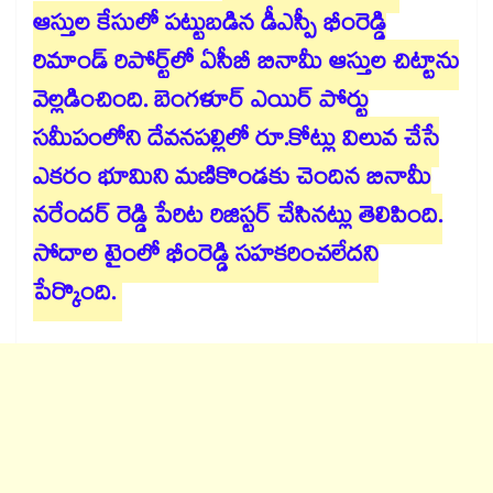
ఆస్తుల కేసులో పట్టుబడిన డీఎస్పీ భీంరెడ్డి
రిమాండ్ రిపోర్ట్‌‌‌‌‌‌‌‌లో ఏసీబీ బినామీ ఆస్తుల చిట్టాను
వెల్లడించింది. బెంగళూర్ ఎయిర్ పోర్టు
సమీపంలోని దేవనపల్లిలో రూ.కోట్లు విలువ చేసే
ఎకరం భూమిని మణికొండకు చెందిన బినామీ
నరేందర్ రెడ్డి పేరిట రిజిస్టర్‌‌‌‌‌‌‌‌ ‌‌‌‌‌‌‌‌చేసినట్లు తెలిపింది.
సోదాల టైంలో భీంరెడ్డి సహకరించలేదని
పేర్కొంది.