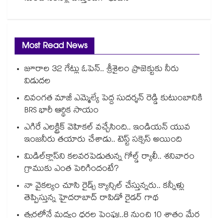
Most Read News
జూరాల 32 గేట్లు ఓపెన్.. శ్రీశైలం ప్రాజెక్టుకు నీరు
విడుదల
దివంగత మాజీ ఎమ్మెల్యే పెద్ద సుదర్శన్ రెడ్డి కుటుంబానికి
BRS భారీ ఆర్థిక సాయం
ఎగిరే ఎలక్ట్రిక్ వెహికల్ వచ్చేసింది.. ఇండియన్ యువ
ఇంజనీరు తయారు చేశాడు.. టెస్ట్ సక్సెస్ అయింది
మిడిల్‌క్లాస్‌ని కలవరపెడుతున్న గోల్డ్ ర్యాలీ.. శనివారం
గ్రాముకు ఎంత పెరిగిందంటే?
నా వైకల్యం చూసి రైడ్స్ క్యాన్సిల్ చేస్తున్నరు.. కన్నీళ్లు
తెప్పిస్తున్న హైదరాబాద్ రాపిడో రైడర్ గాథ
త్వరలోనే మద్యం ధ‌‌ర‌‌ల పెంపు!..8 నుంచి 10 శాతం మేర