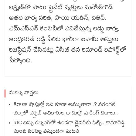
లక్ష్మణ్‌‌‌‌‌‌‌‌తో పాటు ప్రైవేట్ వ్యక్తులు మనోజ్‌‌‌‌‌‌‌‌గౌడ్
అతని భార్య సరిత, సాయి యతిన్‌‌‌‌‌‌‌‌, నితిన్,
ఎమ్‌‌‌‌‌‌‌‌ఎస్‌‌‌‌‌‌‌‌ఎన్ కంపెనీలో పనిచేస్తున్న లడ్డు నార్వ,
ఇంద్రకరణ్ రెడ్డి పేరిట భారీగా బినామీ ఆస్తులు
రిజిస్ట్రేషన్ చేసినట్లు ఏసీబీ తన రిమాండ్ రిపోర్ట్‌‌‌‌‌‌‌‌లో
పేర్కొంది.
మరిన్ని వార్తలు
కిరాణా షాపుల్లో ఇవి కూడా అమ్ముతారా..? వరంగల్
జిల్లాలో ఎక్సైజ్ అధికారుల దాడుల్లో షాకింగ్ నిజాలు..
RTC బస్సు రన్నింగ్⁫లో ఉండగా డ్రైవర్‌కు ఫిట్స్.. కామారెడ్డి
నుంచి సిరిసిల్ల వస్తుండగా ఘటన