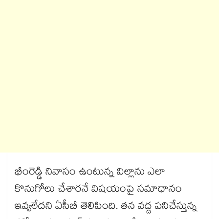
భీంరెడ్డి నివాసం ఉంటున్న విల్లాను ఎలా
కొనుగోలు చేశారనే విషయంపై సమాధానం
ఇవ్వలేదని ఏసీబీ తెలిపింది. తన వద్ద పనిచేస్తున్న