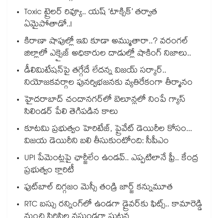
Toxic ట్రైలర్ రివ్యూ.. యష్ ‘టాక్సిక్’ తర్వాత
ఏమైపోతాడో..!
కిరాణా షాపుల్లో ఇవి కూడా అమ్ముతారా..? వరంగల్
జిల్లాలో ఎక్సైజ్ అధికారుల దాడుల్లో షాకింగ్ నిజాలు..
డీలిమిటేషన్‎పై తగ్గేదే లేదన్న విజయ్ సర్కార్..
నియోజకవర్గాల పునర్విభజనకు వ్యతిరేకంగా తీర్మానం
హైదరాబాద్⁪ చందానగర్⁫లో బెలూన్లలో నింపే గ్యాస్
సిలిండర్ పేలి తెగిపడిన కాలు
కూటమి ప్రభుత్వం హెరిటేజ్, ప్రైవేట్ డెయిరీల కోసం...
విజయ డెయిరీని బలి తీసుకుంటోంది: సీపీఎం
UPI పేమెంట్లపై ఛార్జీలేం ఉండవ్.. ఎప్పటిలానే ఫ్రీ.. కేంద్ర
ప్రభుత్వం క్లారిటీ
ఫుట్‎బాల్ దిగ్గజం మెస్సీ తండ్రి జార్జ్ కన్నుమూత
RTC బస్సు రన్నింగ్⁫లో ఉండగా డ్రైవర్‌కు ఫిట్స్.. కామారెడ్డి
నుంచి సిరిసిల్ల వస్తుండగా ఘటన