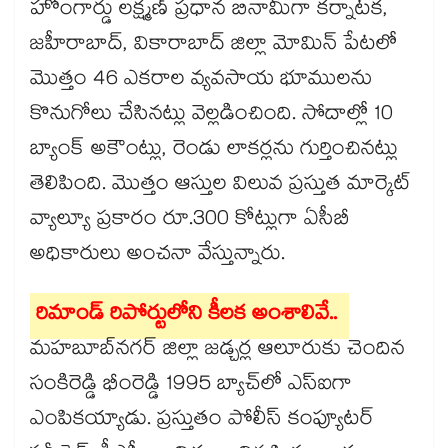
హోంగార్డు లక్ష్మణ్‌‌‌‌‌‌‌‌ ప్రధాన బినామీగా కర్నాటక,
జహీరాబాద్‌‌‌‌‌‌‌‌, వికారాబాద్ జిల్లా మోమిన్ పేటలో
మొత్తం 46 ఎకరాల వ్యవసాయ భూములను
కొనుగోలు చేసినట్లు వెల్లడించింది. సోదాల్లో 10
బ్యాంక్ అకౌంట్లు, రెండు లాకర్లను గుర్తించినట్లు
తెలిపింది. మొత్తం ఆస్తుల విలువ ప్రస్తుత మార్కెట్‌‌‌‌‌‌‌‌
వ్యాల్యూ ప్రకారం రూ.300 కోట్లుగా ఏసీబీ
అధికారులు అంచనా వేస్తున్నారు.
రిమాండ్ రిపోర్టులోని కీలక అంశాలివే..
మహబూబ్‌‌‌‌‌‌‌‌నగర్ జిల్లా జడ్చర్ల ఆలూరుకు చెందిన
సంకిరెడ్డి భీంరెడ్డి 1995 బ్యాచ్‌‌‌‌‌‌‌‌లో ఎస్‌‌‌‌‌‌‌‌ఐగా
ఎంపికయ్యాడు. ప్రస్తుతం పోలీస్ కంప్యూటర్‌‌‌‌‌‌‌‌‌‌‌‌‌‌‌‌