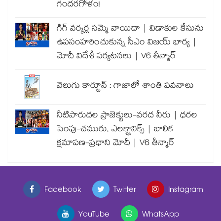
గందరగోళం!
గిగ్ వర్కర్ల సమ్మె వాయిదా | విడాకుల కేసును
ఉపసంహరించుకున్న సీఎం విజయ్ భార్య |
మోదీ విదేశీ పర్యటనలు | V6 తీన్మార్
వెలుగు కార్టూన్ : గాజాలో శాంతి పవనాలు
నీటిపారుదల ప్రాజెక్టులు-వరద నీరు | ధరల
పెంపు-చమురు, ఎలక్ట్రానిక్స్ | బాలిక
క్షమాపణ-ప్రధాని మోదీ | V6 తీన్మార్
Facebook
Twitter
Instagram
YouTube
WhatsApp