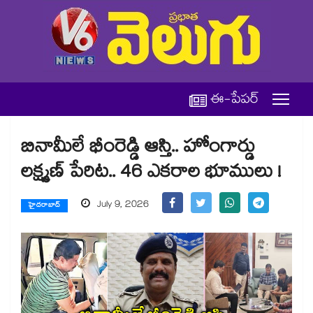
ఈ-పేపర్
బినామీలే భీంరెడ్డి ఆస్తి.. హోంగార్డు
లక్ష్మణ్ పేరిట.. 46 ఎకరాల భూములు !
July 9, 2026
హైదరాబాద్