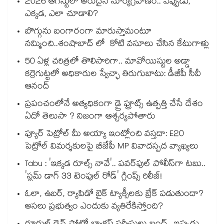
2026 ఆగస్టులో అరుదైన సూర్యగ్రహణం.. ఎప్పుడు,
ఎక్కడ, ఎలా చూడాలి?
బొగ్గును బంగారంగా మారుస్తామంటూ
నమ్మించి..శంషాబాద్ లో కోటి వసూలు చేసిన కేటుగాళ్లు
50 ఏళ్ల చరిత్రలో తొలిసారిగా.. మావోయిస్టుల అడ్డా
కర్రెగుట్టలో అధికారుల స్వేచ్ఛా తిరుగుబాటు: డీజీపీ సీవీ
ఆనంద్
ప్రపంచంలోనే అత్యధికంగా డ్రై ఫ్రూట్స్ ఉత్పత్తి చేసే దేశం
ఏదో తెలుసా ? నిజంగా ఆశ్చర్యపోతారు
ప్యూర్ పెట్రోల్ మీ అయ్యా ఇంట్లోంచి వస్తదా: E20
పెట్రోల్ విమర్శకులపై బీజేపీ MP వివాదస్పద వ్యాఖ్యలు
Tabu : 'ఇక్కడ రూల్స్ నావే'.. పవర్‌ఫుల్ పోలీస్‌గా టబు..
'స్లమ్ డాగ్ 33 టెంపుల్ రోడ్' గ్లింప్స్ రిలీజ్!
ఓలా, ఉబర్, ర్యాపిడో బైక్ ట్యాక్సీలకు బ్రేక్ పడుతుందా?
అసలు ప్రభుత్వం ఎందుకు వ్యతిరేకిస్తోంది?