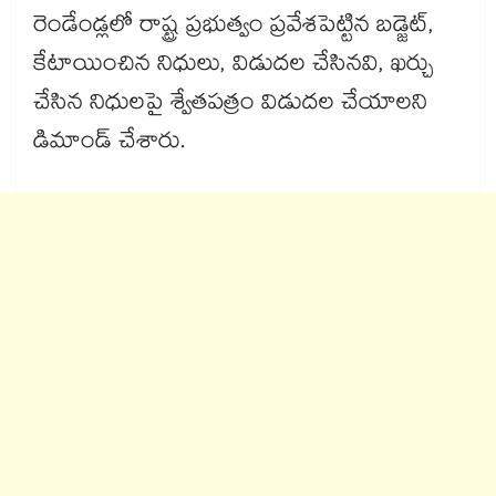
రెండేండ్లలో రాష్ట్ర ప్రభుత్వం ప్రవేశపెట్టిన బడ్జెట్,
కేటాయించిన నిధులు, విడుదల చేసినవి, ఖర్చు
చేసిన నిధులపై శ్వేతపత్రం విడుదల చేయాలని
డిమాండ్ చేశారు.