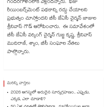
గందరగోళంలోకి వెళ్లిందన్నారు. ఫీజు
రీయింబర్స్‌‌‌‌‌‌‌‌‌‌‌‌‌‌‌‌మెంట్‌‌‌‌‌‌‌‌‌‌‌‌‌‌‌‌ పథకాన్ని రద్దు చేయాలని
ప్రభుత్వం చూస్తోందని బీసీ జేఏసీ చైర్మన్ జాజుల
శ్రీనివాస్ గౌడ్ ఆరోపించారు. ఈ సమావేశంలో
బీసీ జేఏసీ వర్కింగ్ చైర్మన్ గుజ్జ కృష్ణ, శ్రీనివాస్
ముదిరాజ్, శ్యాం, బీసీ సంఘాల నేతలు
పాల్గొన్నారు.
మరిన్ని వార్తలు
2026 ఆగస్టులో అరుదైన సూర్యగ్రహణం.. ఎప్పుడు,
ఎక్కడ, ఎలా చూడాలి?