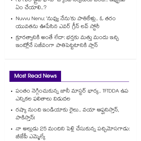
గూగుల్ డ్రైవ్ ఫోటో బ్యాకప్ సర్వీసులు బంద్.. ఇప్పుడు
ఏం చేయాలి..?
Nuvvu Nenu: ‘నువ్వు నేను’కు పాతికేళ్లు.. ఓ తరం
యువతను ఊపేసిన ఎవర్ గ్రీన్ లవ్ స్టోరీ
క్రూరత్వానికి అంతే లేదా: భర్తకు మత్తు మందు ఇచ్చి
ఇంట్లోనే సజీవంగా పాతిపెట్టటానికి ప్లాన్
Most Read News
పంతం నెగ్గించుకున్న జానీ మాస్టర్ భార్య.. TFTDDA ఉప
ఎన్నికల ఫలితాలు విడుదల
రష్యా నుంచి ఇండియాకు రైలు.. వయా ఆఫ్ఘనిస్తాన్,
పాకిస్తాన్!
నా అల్లుడు 25 మందిని పెళ్లి చేసుకున్న పచ్చిమోసగాడు:
బీజేపీ ఎమ్మెల్యే