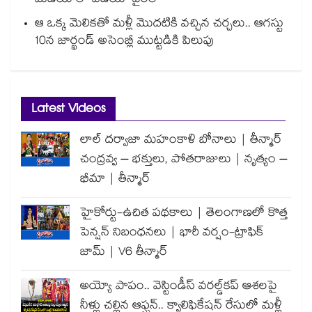
మీడియాలో వీడియో వైరల్
ఆ ఒక్క మెలికతో మళ్లీ మొదటికి వచ్చిన చర్చలు.. ఆగస్టు
10న జార్ఖండ్ అసెంబ్లీ ముట్టడికి పిలుపు
Latest Videos
లాల్ దర్వాజా మహంకాళి బోనాలు | తీన్మార్
చంద్రవ్వ – భక్తులు, పోతరాజులు | నృత్యం –
భీమా | తీన్మార్
హైకోర్టు-ఉచిత పథకాలు | తెలంగాణలో కొత్త
పెన్షన్ నిబంధనలు | భారీ వర్షం-ట్రాఫిక్
జామ్ | V6 తీన్మార్
అయ్యో పాపం.. వెస్టిండీస్ వరల్డ్‌కప్ ఆశలపై
నీళ్లు చల్లిన ఆఫ్ఘన్.. క్వాలిఫికేషన్ రేసులో మళ్లీ