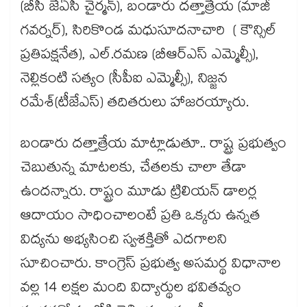
(బీసీ జేఏసీ చైర్మన్), బండారు దత్తాత్రేయ (మాజీ
గవర్నర్), సిరికొండ మధుసూదనాచారి ( కౌన్సిల్
ప్రతిపక్షనేత), ఎల్‌‌‌‌‌‌‌‌‌‌‌‌‌‌‌‌.రమణ (బీఆర్ఎస్ ఎమ్మెల్సీ),
నెల్లికంటి సత్యం (సీపీఐ ఎమ్మెల్సీ), నిజ్జన
రమేశ్‌‌‌‌‌‌‌‌‌‌‌‌‌‌‌‌(టీజేఎస్) తదితరులు హాజరయ్యారు.
బండారు దత్తాత్రేయ మాట్లాడుతూ.. రాష్ట్ర ప్రభుత్వం
చెబుతున్న మాటలకు, చేతలకు చాలా తేడా
ఉందన్నారు. రాష్ట్రం మూడు ట్రిలియన్ డాలర్ల
ఆదాయం సాధించాలంటే ప్రతి ఒక్కరు ఉన్నత
విద్యను అభ్యసించి స్వశక్తితో ఎదగాలని
సూచించారు. కాంగ్రెస్ ప్రభుత్వ అసమర్థ విధానాల
వల్ల 14 లక్షల మంది విద్యార్థుల భవితవ్యం