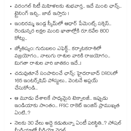
వరంగల్ సిటీ మహిళలకు శుభవార్త.. ఇదే మంచి ఛాన్స్..
ట్రైనింగ్ ఇచ్చి.. జాబ్ ఇస్తారు !
ఇందిరమ్మ ఇండ్ల స్కీమ్‌‌‌‌‌‌‌‌లో ఆధార్ పేమెంట్స్ సక్సెస్..
రెండున్నర లక్షల మంది ఖాతాల్లోకి రూ.6వేల 800
కోట్లు..
జ్యోతిష్యం: గురుబలం ఎఫెక్ట్.. కర్కాటకరాశిలో
వజ్రయోగం.. నాలుగు రాశుల వారికి రాజయోగం..
మిగతా రాశుల వారి జాతకం ఇదే..!
చదువుతూనే సంపాదించే ఛాన్స్: హైదరాబాద్ DRDLలో
165 ఇంటర్న్‌షిప్ పోస్టులు.. వెంటనే అప్లయ్
చేసుకోండి..
ఆ మూడు దేశాలకే సాధ్యమైన టెక్నాలజీ.. ఇప్పుడు
ఇండియాకు సొంతం.. FFSC రాకెట్ ఇంజిన్ ప్రాముఖ్యత
ఏంటి..?
నెలకు 30 వేలు అద్దె కడుతున్నా ఏంటీ పరిస్థితి..? సోషల్