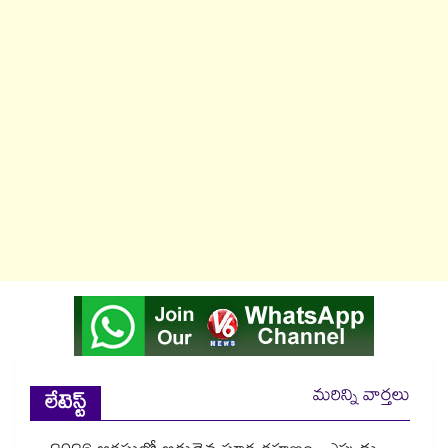
మరిన్ని వార్తలు
లేటెస్ట్