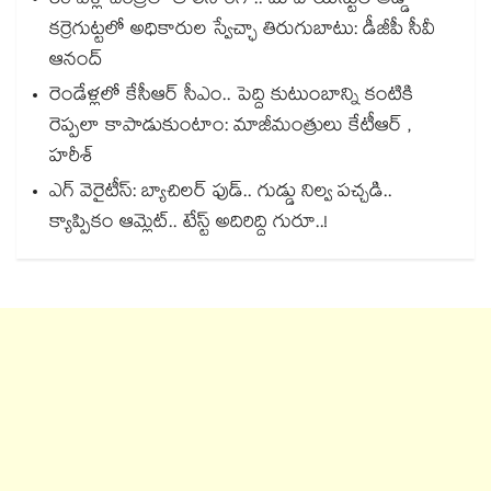
50 ఏళ్ల చరిత్రలో తొలిసారిగా.. మావోయిస్టుల అడ్డా
కర్రెగుట్టలో అధికారుల స్వేచ్ఛా తిరుగుబాటు: డీజీపీ సీవీ
ఆనంద్
రెండేళ్లలో కేసీఆర్ సీఎం.. పెద్ది కుటుంబాన్ని కంటికి
రెప్పలా కాపాడుకుంటాం: మాజీమంత్రులు కేటీఆర్ ,
హరీశ్
ఎగ్ వెరైటీస్: బ్యాచిలర్ ఫుడ్.. గుడ్డు నిల్వ పచ్చడి..
క్యాప్పికం ఆమ్లెట్.. టేస్ట్ అదిరిద్ది గురూ..!