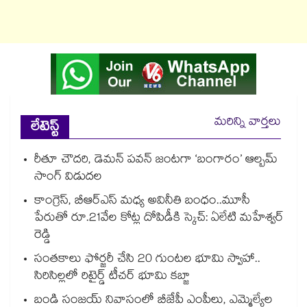
మరిన్ని వార్తలు
లేటెస్ట్
రీతూ చౌదరి, డెమన్ పవన్ జంటగా ‘బంగారం’ ఆల్బమ్
సాంగ్ విడుదల
కాంగ్రెస్, బీఆర్ఎస్ మధ్య అవినీతి బంధం..మూసీ
పేరుతో రూ.21వేల కోట్ల దోపిడీకి స్కెచ్: ఏలేటి మహేశ్వర్
రెడ్డి
సంతకాలు ఫోర్జరీ చేసి 20 గుంటల భూమి స్వాహా..
సిరిసిల్లలో రిటైర్డ్ టీచర్ భూమి కబ్జా
బండి సంజయ్ నివాసంలో బీజేపీ ఎంపీలు, ఎమ్మెల్యేల