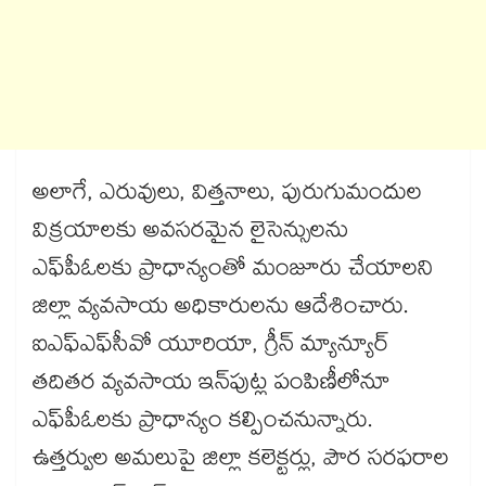
అలాగే, ఎరువులు, విత్తనాలు, పురుగుమందుల
విక్రయాలకు అవసరమైన లైసెన్సులను
ఎఫ్‌‌పీఓలకు ప్రాధాన్యంతో మంజూరు చేయాలని
జిల్లా వ్యవసాయ అధికారులను ఆదేశించారు.
ఐఎఫ్‌‌ఎఫ్‌‌సీవో యూరియా, గ్రీన్ మ్యాన్యూర్
తదితర వ్యవసాయ ఇన్‌‌పుట్ల పంపిణీలోనూ
ఎఫ్‌‌పీఓలకు ప్రాధాన్యం కల్పించనున్నారు.
ఉత్తర్వుల అమలుపై జిల్లా కలెక్టర్లు, పౌర సరఫరాల