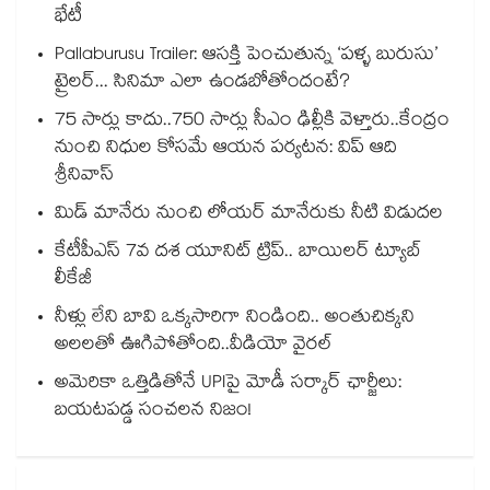
భేటీ
Pallaburusu Trailer: ఆసక్తి పెంచుతున్న ‘పళ్ళ బురుసు’
ట్రైలర్... సినిమా ఎలా ఉండబోతోందంటే?
75 సార్లు కాదు..75‌‌‌‌‌‌‌‌0 సార్లు సీఎం ఢిల్లీకి వెళ్తారు..కేంద్రం
నుంచి నిధుల కోసమే ఆయన పర్యటన: విప్ ఆది
శ్రీనివాస్
మిడ్ మానేరు నుంచి లోయర్ మానేరుకు నీటి విడుదల
కేటీపీఎస్ 7వ దశ యూనిట్ ట్రిప్.. బాయిలర్ ట్యూబ్
లీకేజీ
నీళ్లు లేని బావి ఒక్కసారిగా నిండింది.. అంతుచిక్కని
అలలతో ఊగిపోతోంది..వీడియో వైరల్
అమెరికా ఒత్తిడితోనే UPIపై మోడీ సర్కార్‌ ఛార్జీలు:
బయటపడ్డ సంచలన నిజం!