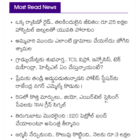
Most Read News
ఒక్క ర్యాపిడో రైడ్.. తలకిందులైన జీవితం: రూ.25 లక్షల
హాస్పిటల్ బిల్లులతో యువతి పోరాటం
అమ్మవారి ముందు ఎలాంటి డ్రామాలు చేయలేదు: జోగిని
శ్యామల
గ్రాడ్యుయేట్లకు శుభవార్త.. TCS, విప్రో, ఇన్ఫోసిస్, టెక్
మహీంద్రా, హెచ్సీఎల్ ఏం చేస్తున్నాయంటే?
ప్రేమకు తండ్రి అడ్డుపడుతున్నాడని పోలీస్ స్టేషన్⁪కు
రాజేంద్ర నగర్ ఎమ్మెల్యే కొడుకు !
5Gలో కొత్త మార్పులు.. జియో, ఎయిర్‌టెల్ స్లైసింగ్
సేవలకు TRAI గ్రీన్ సిగ్నల్
తిరుగుబాటు మొదలైంది : E20 పెట్రోల్ బంద్
చేయాలంటూ అసెంబ్లీ తీర్మానం
జర్మనీ నేర్చుకుంది.. కొలువు కొట్టింది.. నెలకు రూ.3 లక్షల