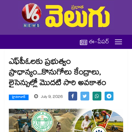
ఈ-పేపర్
ఎఫ్‌‌పీఓలకు ప్రభుత్వం
ప్రాధాన్యం...కొనుగోలు కేంద్రాలు,
లైసెన్సుల్లో మొదటి సారి అవకాశం
July 9, 2026
హైదరాబాద్