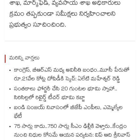
శాఖ, మార్క్‌‌ఫెడ్, వ్యవసాయ శాఖ అధికారులు
క్రమం తప్పకుండా సమీక్షలు నిర్వహించాలని
ప్రభుత్వం సూచించింది.
మరిన్ని వార్తలు
కాంగ్రెస్, బీఆర్ఎస్ మధ్య అవినీతి బంధం..మూసీ పేరుతో
రూ.21వేల కోట్ల దోపిడీకి స్కెచ్: ఏలేటి మహేశ్వర్ రెడ్డి
సంతకాలు ఫోర్జరీ చేసి 20 గుంటల భూమి స్వాహా..
సిరిసిల్లలో రిటైర్డ్ టీచర్ భూమి కబ్జా
బండి సంజయ్ నివాసంలో బీజేపీ ఎంపీలు, ఎమ్మెల్యేల
భేటీ
75 సార్లు కాదు..75‌‌‌‌‌‌‌‌0 సార్లు సీఎం ఢిల్లీకి వెళ్తారు..కేంద్రం
నుంచి నిధుల కోసమే ఆయన పర్యటన: విప్ ఆది శ్రీనివాస్