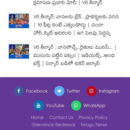
క్షమాపణ-ప్రధాని మోదీ | V6 తీన్మార్
V6 తీన్మార్: వానలకు బ్రేక్.. ప్రాజెక్టులకు వరద
| 16 ఫీట్ల కంటే ఎత్తుండొద్దు | చందా
చోరీ..స్కిట్ అదిరింది | ఇగ సెలవు పెద్దన్న
V6 తీన్మార్ : వానలొచ్చే...రైతులు మురిసే... |
ముసురు పట్టిన పట్నం | ఇడియట్స్...అంధ
భక్త్ | సర్కార్ బడిలో చికెన్ బిర్యానీ
Facebook
Twitter
Instagram
YouTube
WhatsApp
Home
Contact Us
Privacy Policy
Grievance Redressal
Telugu News