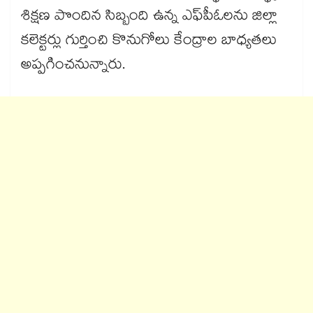
శిక్షణ పొందిన సిబ్బంది ఉన్న ఎఫ్‌‌పీఓలను జిల్లా
కలెక్టర్లు గుర్తించి కొనుగోలు కేంద్రాల బాధ్యతలు
అప్పగించనున్నారు.