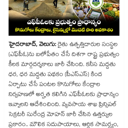
హైదరాబాద్, వెలుగు:
రైతు ఉత్పత్తిదారుల సంస్థల
(ఎఫ్‌‌పీఓ)ను బలోపేతం చేసే దిశగా రాష్ట్ర ప్రభుత్వం
కీలక మార్గదర్శకాలు జారీ చేసింది. కనీస మద్దతు
ధర, ధర మద్దతు పథకం (పీఎస్‌‌ఎస్) కింద
ఏర్పాటు చేసే పంటల కొనుగోలు కేంద్రాల
నిర్వహణలో అర్హత కలిగిన ఎఫ్‌‌పీఓలకు ప్రాధాన్యం
ఇవ్వాలని ఆదేశించింది. వ్యవసాయ శాఖ ప్రిన్సిపల్
సెక్రటరీ సురేంద్ర మోహన్ జారీ చేసిన ఉత్తర్వుల
ప్రకారం.. మౌలిక సదుపాయాలు, ఆర్థిక సామర్థ్యం,