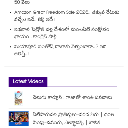
50 వేలు
Amazon Great Freedom Sale 2026.. తక్కువ రేటుకు
వచ్చేవి ఇవే.. లిస్ట్ ఇదే !
ఇథనాల్ పెట్రోల్ వల్ల దేశంలో మంచినీటి సంక్షోభం
ఖాయం : కాంగ్రెస్ పార్టీ
మియాపూర్ సంతోష్ దాబాకు వెళ్తుంటారా..? ఇది
తెలిస్తే...!
Latest Videos
వెలుగు కార్టూన్ : గాజాలో శాంతి పవనాలు
నీటిపారుదల ప్రాజెక్టులు-వరద నీరు | ధరల
పెంపు-చమురు, ఎలక్ట్రానిక్స్ | బాలిక