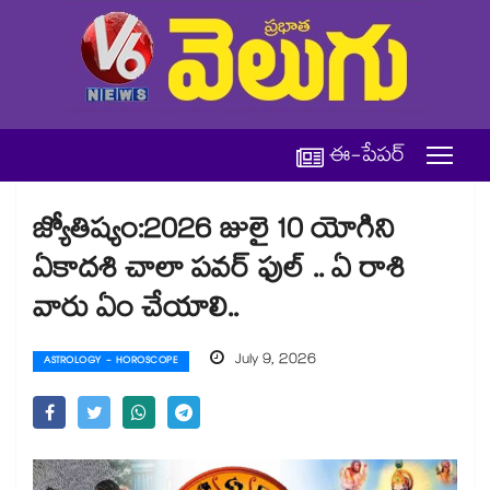
ఈ-పేపర్
జ్యోతిష్యం:2026 జులై 10 యోగిని
ఏకాదశి చాలా పవర్ ఫుల్ .. ఏ రాశి
వారు ఏం చేయాలి..
July 9, 2026
ASTROLOGY - HOROSCOPE