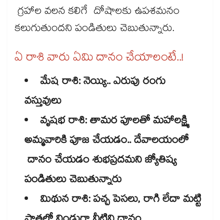
గ్రహాల వలన కలిగే దోషాలకు ఉపశమనం
కలుగుతుందని పండితులు చెబుతున్నారు.
ఏ రాశి వారు ఏమి దానం చేయాలంటే..!
మేష రాశి: నెయ్యి.. ఎరుపు రంగు
వస్తువులు
వృషభ రాశి: తామర పూలతో మహాలక్ష్మి
అమ్మవారికి పూజ చేయడం.. దేవాలయంలో
దానం చేయడం శుభప్రదమని జ్యోతిష్య
పండితులు చెబుతున్నారు
మిథున రాశి: పచ్చ పెసలు, రాగి లేదా మట్టి