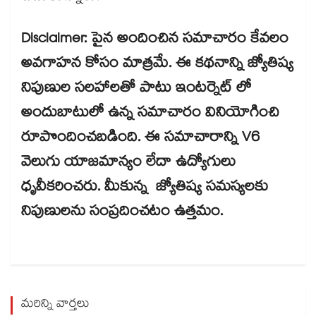
Disclaimer: పైన అందించిన సమాచారం కేవలం
అవగాహన కోసం మాత్రమే. ఈ కథనాన్ని జ్యోతిష్య
నిపుణుల సలహాలతో పాటు ఇంటర్నెట్ లో
అందుబాటులో ఉన్న సమాచారం వినియోగించి
రూపొందించబడింది. ఈ సమాచారాన్ని V6
వెలుగు యాజమాన్యం లేదా ఉద్యోగులు
ధృవీకరించరు. మీకున్న జ్యోతిష్య సమస్యలకు
నిపుణులను సంప్రదించటం ఉత్తమం.
మరిన్ని వార్తలు