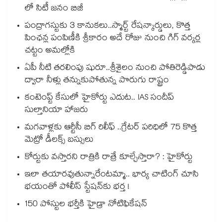
లో సిటీ జనం బిజీ
పంద్రాగస్టుకు 3 కానుకలు..స్మార్ట్ రేషన్కార్డులు, కొత్త
పింఛన్ల పంపిణీకి శ్రీకారం అదే రోజు నుంచి గిగ్ వర్కర్ల
చట్టం అమల్లోకి
ఏపీ నీటి తరలింపు షురూ..శ్రీశైలం నుంచి పోతిరెడ్డిపాడు
ద్వారా నీళ్లు తన్నుకుపోతున్న పొరుగు రాష్ట్రం
కంటెంప్ట్ కేసులో హైకోర్టు ఎదుట.. IAS సందీప్
సుల్తానియా హాజరు
మగవాళ్లకు ఆర్టీసీ బిగ్ రిలీఫ్ ..గ్రేటర్ పరిధిలో 75 కొత్త
మెట్రో డీలక్స్ బస్సులు
కోర్టుకు వస్తారని రాత్రికి రాత్రే కూల్చేస్తారా? : హైకోర్టు
ఇలా తయారవుతున్నారేంటమ్మా.. భార్య చాటింగ్ చూసి
భయంతో పోలీస్ స్టేషన్⁫కు భర్త !
150 పోస్టుల భర్తీకి హైడ్రా నోటిఫికేషన్