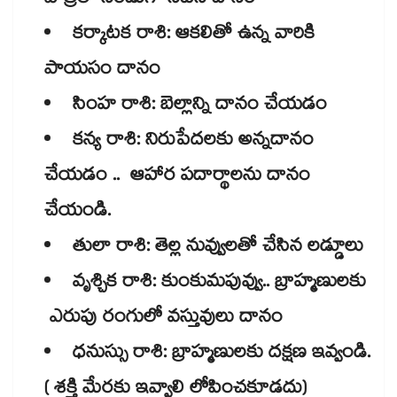
పాత్రలో నిండుగా నీటిని దానం
కర్కాటక రాశి: ఆకలితో ఉన్న వారికి
పాయసం దానం
సింహ రాశి: బెల్లాన్ని దానం చేయడం
కన్య రాశి: నిరుపేదలకు అన్నదానం
చేయడం .. ఆహార పదార్థాలను దానం
చేయండి.
తులా రాశి: తెల్ల నువ్వులతో చేసిన లడ్డూలు
వృశ్చిక రాశి: కుంకుమపువ్వు.. బ్రాహ్మణులకు
ఎరుపు రంగులో వస్తువులు దానం
ధనుస్సు రాశి: బ్రాహ్మణులకు దక్షణ ఇవ్వండి.
( శక్తి మేరకు ఇవ్వాలి లోపించకూడదు)