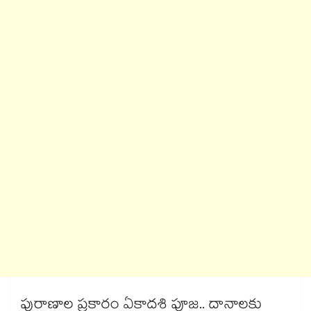
పురాణాల ప్రకారం ఏకాదశి పూజ.. దానాలకు