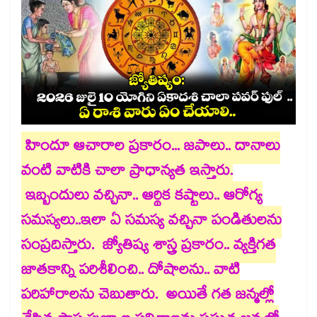
హిందూ ఆచారాల ప్రకారం... జపాలు.. దానాలు
వంటి వాటికి చాలా ప్రాధాన్యత ఇస్తారు.
ఇబ్బందులు వచ్చినా.. ఆర్థిక కష్టాలు.. ఆరోగ్య
సమస్యలు..ఇలా ఏ సమస్య వచ్చినా పండితులను
సంప్రదిస్తారు. జ్యోతిష్య శాస్త్ర ప్రకారం.. వ్యక్తిగత
జాతకాన్ని పరిశీలించి.. దోషాలను.. వాటి
పరిహారాలను చెబుతారు. అయితే గత జన్మల్లో