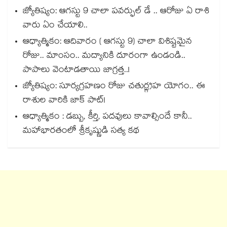
జ్యోతిష్యం: ఆగస్టు 9 చాలా పవర్ఫుల్ డే .. ఆరోజు ఏ రాశి
వారు ఏం చేయాలి..
ఆధ్యాత్మికం: ఆదివారం ( ఆగస్టు 9) చాలా విశిష్టమైన
రోజు.. మాంసం.. మద్యానికి దూరంగా ఉండండి..
పాపాలు వెంటాడతాయి జాగ్రత్త..!
జ్యోతిష్యం: సూర్యగ్రహణం రోజు చతుర్గ్రహ యోగం.. ఈ
రాశుల వారికి జాక్ పాట్!
ఆధ్యాత్మికం : డబ్బు, కీర్తి, పదవులు కావాల్సిందే కానీ..
మహాభారతంలో శ్రీకృష్ణుడి సత్య కథ