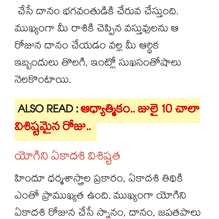
చేసే దానం భగవంతుడికి చేరువ చేస్తుంది.
ముఖ్యంగా మీ రాశికి చెప్పిన వస్తువులను ఆ
రోజున దానం చేయడం వల్ల మీ ఆర్థిక
ఇబ్బందులు తొలగి, ఇంట్లో సుఖసంతోషాలు
నెలకొంటాయి.
ALSO READ :
ఆధ్యాత్మికం.. జులై 10 చాలా
విశిష్టమైన రోజు..
యోగిని ఏకాదశి విశిష్టత
హిందూ ధర్మశాస్త్రాల ప్రకారం, ఏకాదశి తిథికి
ఎంతో ప్రాముఖ్యత ఉంది. ముఖ్యంగా యోగిని
ఏకాదశి రోజున చేసే స్నానం, దానం, జపతపాలు