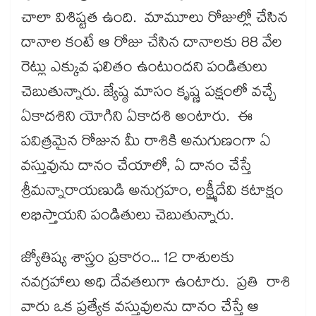
చాలా విశిష్టత ఉంది. మామూలు రోజుల్లో చేసిన
దానాల కంటే ఆ రోజు చేసిన దానాలకు 88 వేల
రెట్లు ఎక్కువ ఫలితం ఉంటుందని పండితులు
చెబుతున్నారు. జ్యేష్ఠ మాసం కృష్ణ పక్షంలో వచ్చే
ఏకాదశిని యోగిని ఏకాదశి అంటారు. ఈ
పవిత్రమైన రోజున మీ రాశికి అనుగుణంగా ఏ
వస్తువును దానం చేయాలో, ఏ దానం చేస్తే
శ్రీమన్నారాయణుడి అనుగ్రహం, లక్ష్మీదేవి కటాక్షం
లభిస్తాయని పండితులు చెబుతున్నారు.
జ్యోతిష్య శాస్త్రం ప్రకారం... 12 రాశులకు
నవగ్రహాలు అధి దేవతలుగా ఉంటారు. ప్రతి రాశి
వారు ఒక ప్రత్యేక వస్తువులను దానం చేస్తే ఆ