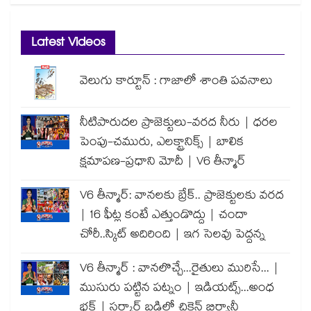
Latest Videos
వెలుగు కార్టూన్ : గాజాలో శాంతి పవనాలు
నీటిపారుదల ప్రాజెక్టులు-వరద నీరు | ధరల
పెంపు-చమురు, ఎలక్ట్రానిక్స్ | బాలిక
క్షమాపణ-ప్రధాని మోదీ | V6 తీన్మార్
V6 తీన్మార్: వానలకు బ్రేక్.. ప్రాజెక్టులకు వరద
| 16 ఫీట్ల కంటే ఎత్తుండొద్దు | చందా
చోరీ..స్కిట్ అదిరింది | ఇగ సెలవు పెద్దన్న
V6 తీన్మార్ : వానలొచ్చే...రైతులు మురిసే... |
ముసురు పట్టిన పట్నం | ఇడియట్స్...అంధ
భక్త్ | సర్కార్ బడిలో చికెన్ బిర్యానీ