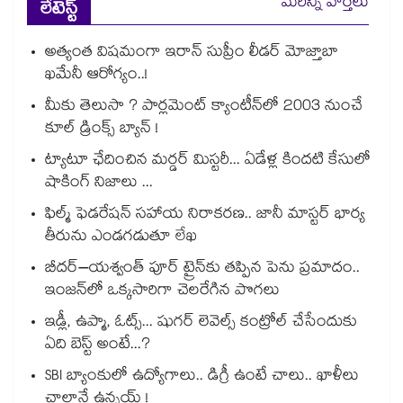
మరిన్ని వార్తలు
లేటెస్ట్
అత్యంత విషమంగా ఇరాన్ సుప్రీం లీడర్ మోజ్తాబా
ఖమేనీ ఆరోగ్యం..!
మీకు తెలుసా ? పార్లమెంట్ క్యాంటీన్⁪లో 2003 నుంచే
కూల్ డ్రింక్స్ బ్యాన్ !
ట్యాటూ ఛేదించిన మర్డర్ మిస్టరీ... ఏడేళ్ల కిందటి కేసులో
షాకింగ్ నిజాలు ...
ఫిల్మ్ ఫెడరేషన్ సహాయ నిరాకరణ.. జానీ మాస్టర్ భార్య
తీరును ఎండగడుతూ లేఖ
బీదర్–యశ్వంత్ పూర్ ట్రైన్‎కు తప్పిన పెను ప్రమాదం..
ఇంజన్‎లో ఒక్కసారిగా చెలరేగిన పొగలు
ఇడ్లీ, ఉప్మా, ఓట్స్... షుగర్ లెవెల్స్ కంట్రోల్ చేసేందుకు
ఏది బెస్ట్ అంటే...?
SBI బ్యాంకులో ఉద్యోగాలు.. డిగ్రీ ఉంటే చాలు.. ఖాళీలు
చాలానే ఉన్నయ్ !