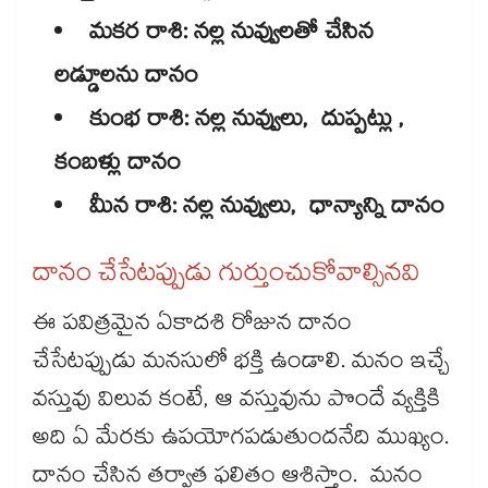
మకర రాశి: నల్ల నువ్వులతో చేసిన
లడ్డూలను దానం
కుంభ రాశి: నల్ల నువ్వులు, దుప్పట్లు ,
కంబళ్లు దానం
మీన రాశి: నల్ల నువ్వులు, ధాన్యాన్ని దానం
దానం చేసేటప్పుడు గుర్తుంచుకోవాల్సినవి
ఈ పవిత్రమైన ఏకాదశి రోజున దానం
చేసేటప్పుడు మనసులో భక్తి ఉండాలి. మనం ఇచ్చే
వస్తువు విలువ కంటే, ఆ వస్తువును పొందే వ్యక్తికి
అది ఏ మేరకు ఉపయోగపడుతుందనేది ముఖ్యం.
దానం చేసిన తర్వాత ఫలితం ఆశిస్తాం. మనం