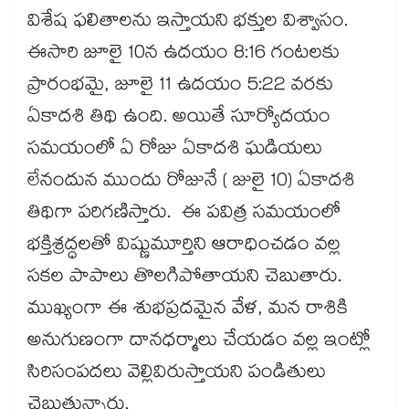
విశేష ఫలితాలను ఇస్తాయని భక్తుల విశ్వాసం.
ఈసారి జూలై 10న ఉదయం 8:16 గంటలకు
ప్రారంభమై, జూలై 11 ఉదయం 5:22 వరకు
ఏకాదశి తిథి ఉంది. అయితే సూర్యోదయం
సమయంలో ఏ రోజు ఏకాదశి ఘడియలు
లేనందున ముందు రోజునే ( జులై 10) ఏకాదశి
తిథిగా పరిగణిస్తారు. ఈ పవిత్ర సమయంలో
భక్తిశ్రద్ధలతో విష్ణుమూర్తిని ఆరాధించడం వల్ల
సకల పాపాలు తొలగిపోతాయని చెబుతారు.
ముఖ్యంగా ఈ శుభప్రదమైన వేళ, మన రాశికి
అనుగుణంగా దానధర్మాలు చేయడం వల్ల ఇంట్లో
సిరిసంపదలు వెల్లివిరుస్తాయని పండితులు
చెబుతున్నారు.