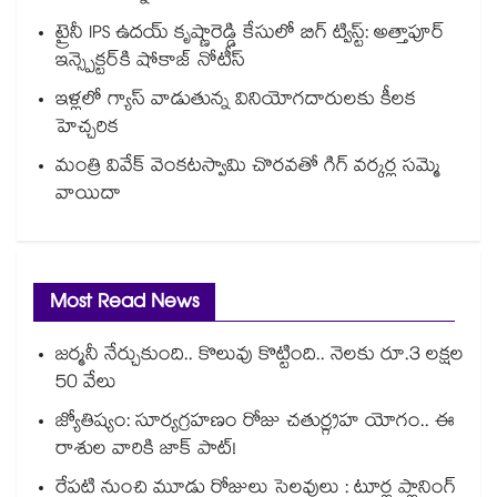
ట్రైనీ IPS ఉదయ్ కృష్ణారెడ్డి కేసులో బిగ్ ట్విస్ట్: అత్తాపూర్
ఇన్స్పెక్టర్‎కి షోకాజ్ నోటీస్
ఇళ్లలో గ్యాస్ వాడుతున్న వినియోగదారులకు కీలక
హెచ్చరిక
మంత్రి వివేక్ వెంకటస్వామి చొరవతో గిగ్ వర్కర్ల సమ్మె
వాయిదా
Most Read News
జర్మనీ నేర్చుకుంది.. కొలువు కొట్టింది.. నెలకు రూ.3 లక్షల
50 వేలు
జ్యోతిష్యం: సూర్యగ్రహణం రోజు చతుర్గ్రహ యోగం.. ఈ
రాశుల వారికి జాక్ పాట్!
రేపటి నుంచి మూడు రోజులు సెలవులు : టూర్ల ప్లానింగ్