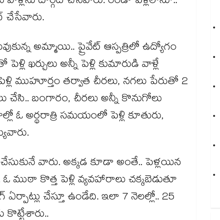
వాళ్లను టార్గెట్ చేసేవారు. రెండో పెళ్లిలోనూ..
ట్ చేసేవారు.
న్న అమ్మాయి.. ప్రైవేట్ ఆస్పత్రిలో ఉద్యోగం
ెళ్లి ఖర్చులు అన్నీ పెళ్లి కుమారుడి వాళ్లే
 పెళ్లి ముహూర్తం తర్వాత చీరలు, నగలు పేరుతో 2
చేసి.. బంగారం, చీరలు అన్నీ కొనుగోలు
జుల్లో ఓ అర్థరాత్రి సమయంలో పెళ్లి కూతురు,
్యేవారు.
ి చేసుకునే వారు. అక్కడ కూడా అంతే.. పెళ్లయిన
 ముఠా కొత్త పెళ్లి వ్యవహారాలు చక్కబెడుతూ
ఏర్పాట్లు చేస్తూ ఉండేది. ఇలా 7 నెలల్లో.. 25
 కొట్టేశారు..