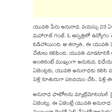
యువతి పేరు అనురాధ. వయస్సు 23 ఏళ్లు
మహారాజ్ గంజ్. ఓ ఆస్పత్రిలో ఉద్యోగం చ
విడిపోయింది. ఆ తర్వాత.. ఈ యువతి ప
చేతులు కలిపింది. యువతి చూడటానికి 
అంతకంటే ముఖ్యంగా అనుకువ, విధేయత
ఏజెంట్లకు, యువతి అనురాధకు కలిసి వచ
పెళ్లి కూతురుగా పరిచయం చేసి.. పెళ్లి
అనురాధ ఫొటోలను మ్యాట్రిమోనియల్ సైట్ల
ఏజెంట్లు. ఈ ఏజెంట్లే యువతి అనురా