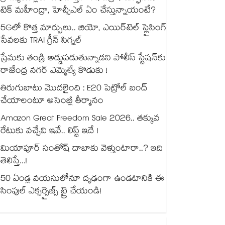
టెక్ మహీంద్రా, హెచ్సీఎల్ ఏం చేస్తున్నాయంటే?
5Gలో కొత్త మార్పులు.. జియో, ఎయిర్‌టెల్ స్లైసింగ్
సేవలకు TRAI గ్రీన్ సిగ్నల్
ప్రేమకు తండ్రి అడ్డుపడుతున్నాడని పోలీస్ స్టేషన్⁪కు
రాజేంద్ర నగర్ ఎమ్మెల్యే కొడుకు !
తిరుగుబాటు మొదలైంది : E20 పెట్రోల్ బంద్
చేయాలంటూ అసెంబ్లీ తీర్మానం
Amazon Great Freedom Sale 2026.. తక్కువ
రేటుకు వచ్చేవి ఇవే.. లిస్ట్ ఇదే !
మియాపూర్ సంతోష్ దాబాకు వెళ్తుంటారా..? ఇది
తెలిస్తే...!
50 ఏండ్ల వయసులోనూ దృఢంగా ఉండటానికి ఈ
సింపుల్ ఎక్సర్సైజ్స్ ట్రై చేయండి!