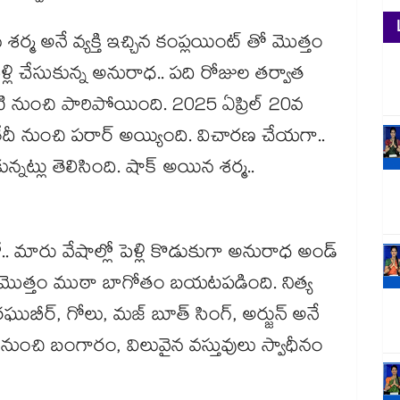
శర్మ అనే వ్యక్తి ఇచ్చిన కంప్లయింట్ తో మొత్తం
్లి చేసుకున్న అనురాధ.. పది రోజుల తర్వాత
ి నుంచి పారిపోయింది. 2025 ఏప్రిల్ 20వ
 2వ తేదీ నుంచి పరార్ అయ్యింది. విచారణ చేయగా..
ుకున్నట్లు తెలిసింది. షాక్ అయిన శర్మ..
. మారు వేషాల్లో పెళ్లి కొడుకుగా అనురాధ అండ్
ే మొత్తం ముఠా బాగోతం బయటపడింది. నిత్య
ఘుబీర్, గోలు, మజ్ బూత్ సింగ్, అర్జున్ అనే
ీరి నుంచి బంగారం, విలువైన వస్తువులు స్వాధీనం