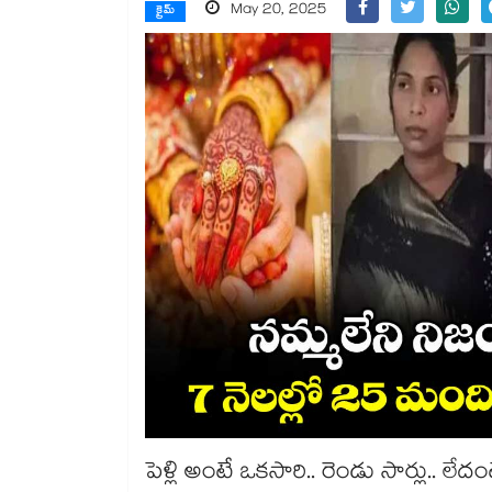
May 20, 2025
క్రైమ్
పెళ్లి అంటే ఒకసారి.. రెండు సార్లు.. 