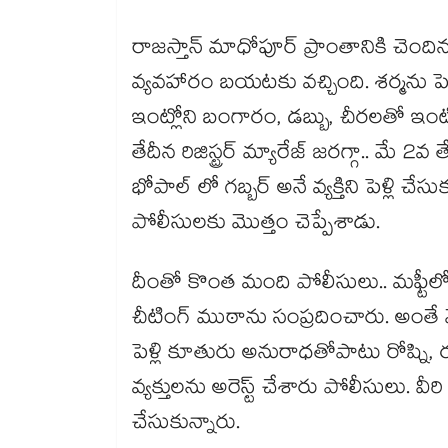
రాజస్తాన్ మాధోపూర్ ప్రాంతానికి చెందిన 
వ్యవహారం బయటకు వచ్చింది. శర్మను పెళ
ఇంట్లోని బంగారం, డబ్బు, చీరలతో ఇంట
తేదీన రిజిస్ట్రర్ మ్యారేజ్ జరగ్గా.. మే
భోపాల్ లో గబ్బర్ అనే వ్యక్తిని పెళ్లి చేస
పోలీసులకు మొత్తం చెప్పేశాడు.
దీంతో కొంత మంది పోలీసులు.. మఫ్టీలో.
చీటింగ్ ముఠాను సంప్రదించారు. అంత
పెళ్లి కూతురు అనురాధతోపాటు రోష్ని, ర
వ్యక్తులను అరెస్ట్ చేశారు పోలీసులు. వ
చేసుకున్నారు.