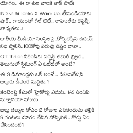
యోగం.. ఈ రాశుల వారికి జాక్ పాట్!
IND vs Sri Lanka XI Warm Up: టీమిండియాకు
షాక్.. గాయంతో గిల్ ఔట్.. రాహుల్‌కు కెప్టెన్సీ
బాధ్యతలు..!
జాతీయ మీడియా సంస్థలపై..కోర్టుకెక్కిన ఉదయ్
నిధి స్టాలిన్..100కోట్ల పరువు నష్టం దావా..
OTT Thriller: వీకెండ్‌కు పర్ఫెక్ట్ తమిళ్ థ్రిల్లర్..
తెలుగులో స్ట్రీమింగ్ ఏ ఓటీటీలో అంటే?
ఈ 3 డిమాండ్లకు ఒకే అంటే... డీలిమిటేషన్
బిల్లుకు డీఎంకే మద్దతు.?
కంటెంప్ట్ కేసులో హైకోర్టు ఎదుట.. IAS సందీప్
సుల్తానియా హాజరు
బిల్లు డబ్బుల కోసం 2 రోజుల పసికందును తల్లికి
9 గంటలు దూరం చేసిన హాస్పిటల్.. కోర్టు ఏం
చేసిందంటే?