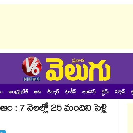
శం
ఆంధ్రప్రదేశ్
ఆట
తీన్మార్
టాకీస్
బిజినెస్
క్రైమ్
సక్సెస్
ల
ిజం : 7 నెలల్లో 25 మందిని పెళ్లి