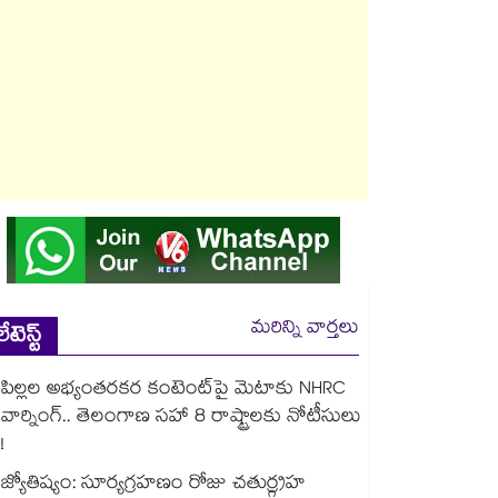
మరిన్ని వార్తలు
లేటెస్ట్
పిల్లల అభ్యంతరకర కంటెంట్‌పై మెటాకు NHRC
వార్నింగ్.. తెలంగాణ సహా 8 రాష్ట్రాలకు నోటీసులు
!
జ్యోతిష్యం: సూర్యగ్రహణం రోజు చతుర్గ్రహ