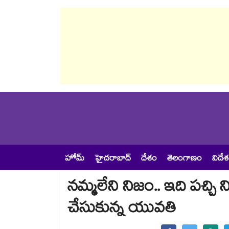
హోమ్
హైదరాబాద్
దేశం
తెలంగాణం
విదే
నమ్మలేని నిజం.. ఇది పచ్చి న
చేసుకున్న యువతి