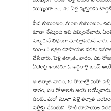
ముఖ్యంగా రెండో పెళ్లి చేసుకోవాలనుకునే 
ముఖ్యంగా 35, 40 ఏళ్ల వ్యక్తులను టార్గె
పేద కుటుంబం, మంచి కుటుంబం.. చదువుకు
కూడా చేస్తుంది అని నమ్మించేవారు. దీంతో ప
పెట్టుకునే విధంగా మాట్లాడుకునే వారు.
నుంచి 5 లక్షల రూపాయల వరకు వసూలు 
చేసేవారు. పెళ్లి తర్వాత.. వారం, పది రో
ఏజెంట్ల అందరూ ఓ అర్థరాత్రి జంప్ అయ
ఆ తర్వాత వారం, 10 రోజుల్లో మరో పెళ్ల
వారం, పది రోజులకు జంప్ అయ్యేవారు. ఓ
ఉంటే.. మరో ముఠా పెళ్లి తర్వాత జంపింగ్ 
పెళ్లిళ్లు చేసుకుని.. కోటి రూపాయల వరకు