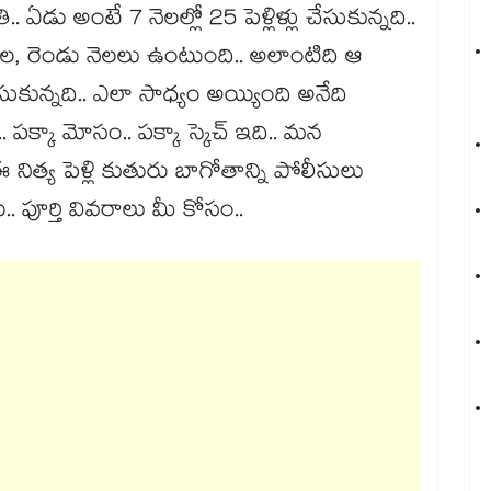
. ఏడు అంటే 7 నెలల్లో 25 పెళ్లిళ్లు చేసుకున్నది..
 నెల, రెండు నెలలు ఉంటుంది.. అలాంటిది ఆ
చేసుకున్నది.. ఎలా సాధ్యం అయ్యింది అనేది
.. పక్కా మోసం.. పక్కా స్కెచ్ ఇది.. మన
ఈ నిత్య పెళ్లి కుతురు బాగోతాన్ని పోలీసులు
పూర్తి వివరాలు మీ కోసం..