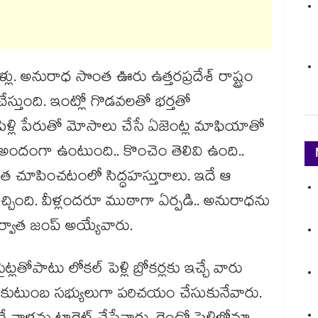
. అనురాధ సొంత ఊరు ఉత్తరప్రదేశ్ రాష్ట్రం
ేస్తుంది. ఇంట్లో గొడవలతో భర్తతో
ెళ్లి పేరుతో మోసాలు చేసే ఏజెంట్ల మాఫియాతో
అందంగా ఉంటుంది.. కొంచెం తెలివి ఉంది..
 చూపించటంలో సిద్ధహస్తురాలు. ఇదే ఆ
్చింది. వీళ్లందరూ ముఠాగా ఏర్పడి.. అనురాధను
 తర్వాత జంప్ అయ్యేవారు.
తోపాటు లోకల్ పెళ్లి బ్రోకర్లకు ఇచ్చే వారు
ధ కుటుంబ సభ్యులుగా పరిచయం చేసుకునేవారు.