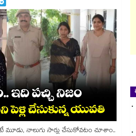
లేదంటే మూడు, నాలుగు సార్లు చేసుకోవటం చూశాం..