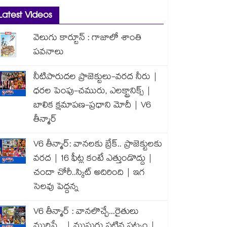
Latest Videos
వెలుగు కార్టూన్ : గాజాలో శాంతి
పవనాలు
నీటిపారుదల ప్రాజెక్టులు-వరద నీరు |
ధరల పెంపు-చమురు, ఎలక్ట్రానిక్స్ |
బాలిక క్షమాపణ-ప్రధాని మోదీ | V6
తీన్మార్
V6 తీన్మార్: వానలకు బ్రేక్.. ప్రాజెక్టులకు
వరద | 16 ఫీట్ల కంటే ఎత్తుండొద్దు |
చందా చోరీ..స్కిట్ అదిరింది | ఇగ
సెలవు పెద్దన్న
V6 తీన్మార్ : వానలొచ్చే...రైతులు
మురిసే... | ముసురు పట్టిన పట్నం |