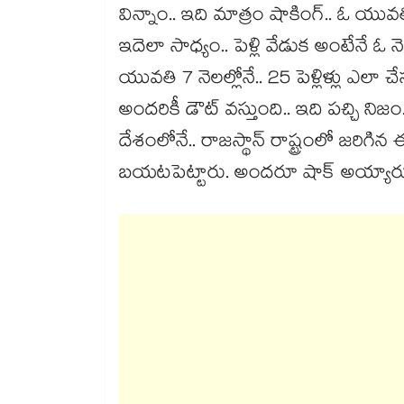
విన్నాం.. ఇది మాత్రం షాకింగ్.. ఓ యువతి.
ఇదెలా సాధ్యం.. పెళ్లి వేడుక అంటేనే ఓ
యువతి 7 నెలల్లోనే.. 25 పెళ్లిళ్లు ఎలా 
అందరికీ డౌట్ వస్తుంది.. ఇది పచ్చి నిజం
దేశంలోనే.. రాజస్థాన్ రాష్ట్రంలో జరిగిన 
బయటపెట్టారు. అందరూ షాక్ అయ్యారు.. 