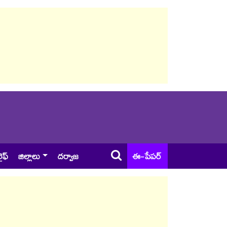
ైఫ్
జిల్లాలు
దర్వాజ
ఈ-పేపర్