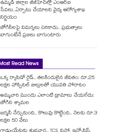
ఉమ్మడి జిల్లాల జీజీహెచ్‌‌ల్లో ఎంఆర్ఐ
సేవలు..ఏర్పాటు చేయాలని వైద్య ఆరోగ్యశాఖ
నిర్ణయం
జోగినీలపై విమర్శలు సరికాదు.. ప్రభుత్వాలు
బాగుంటేనే ప్రజలు బాగుంటారు
Most Read News
ఒక్క ర్యాపిడో రైడ్.. తలకిందులైన జీవితం: రూ.25
లక్షల హాస్పిటల్ బిల్లులతో యువతి పోరాటం
అమ్మవారి ముందు ఎలాంటి డ్రామాలు చేయలేదు:
జోగిని శ్యామల
జర్మనీ నేర్చుకుంది.. కొలువు కొట్టింది.. నెలకు రూ.3
లక్షల 50 వేలు
గ్రాడ్యుయేట్లకు శుభవార్త.. TCS, విప్రో, ఇన్ఫోసిస్,