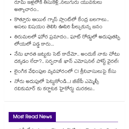
రూమ్ ఇళ్లలోకి తీసుకెళ్లి..నలుగురు యువకులు
అత్యాచారం..
కొత్తూరు ఆయిల్ గ్యాస్⁪ ప్లాంట్⁫లో కేంద్ర బలగాలు..
అసలు విషయం తెలిసి ఊపిరి పీల్చుకున్న జనం
తిరుమలలో ఘోర ప్రమాదం.. ఘాట్ రోడ్డులో అదుపుతప్పి
లోయలో పడ్డ కారు...
నేను భారత జట్టుకు సెట్ కాదేమో.. అందుకే నాకు చోటు
దక్కడం లేదా?.. సర్ఫరాజ్ ఖాన్ ఎమోషనల్ పోస్ట్ వైరల్!
లైంగిక వేధింపుల వ్యవహారంలో CI శ్రీనివాసులుపై కేసు
నోరు అదుపులో పెట్టుకోండి...! బీజేపీ ఎమ్మెల్సీ
రవికుమార్ కు కర్ణాటక హైకోర్టు చురకలు..
Most Read News