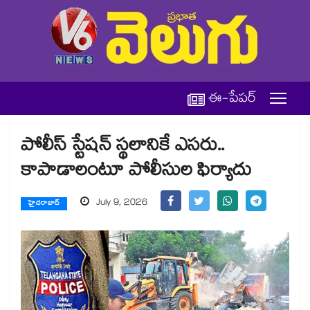
ఈ-పేపర్
పోలీస్ స్టేషన్ స్థలానికే ఎసరు..
కాపాడాలంటూ పోలీసుల ఫిర్యాదు
July 9, 2026
హైదరాబాద్