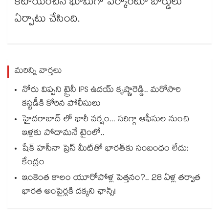
కేటాయించిన భూమిగా పేర్కొంటూ బోర్డులు
ఏర్పాటు చేసింది.
మరిన్ని వార్తలు
నోరు విప్పని ట్రైనీ IPS ఉదయ్ కృష్ణారెడ్డి.. మరోసారి
కస్టడీకి కోరిన పోలీసులు
హైదరాబాద్ లో భారీ వర్షం... సరిగ్గా ఆఫీసుల నుంచి
ఇళ్లకు పోదామనే టైంలో..
షేక్ హసీనా ప్రెస్ మీట్‎తో భారత్‎కు సంబంధం లేదు:
కేంద్రం
ఇంకెంత కాలం యూరోపోళ్ల పెత్తనం?.. 28 ఏళ్ల తర్వాత
భారత అంపైర్లకి దక్కని ఛాన్స్!