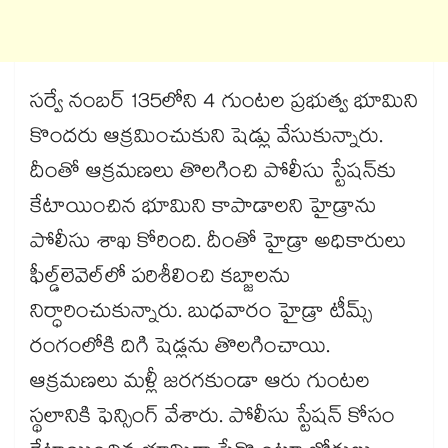
సర్వే నంబర్ 135లోని 4 గుంటల ప్రభుత్వ భూమిని
కొందరు ఆక్రమించుకుని షెడ్లు వేసుకున్నారు.
దీంతో ఆక్రమణలు తొల‌‌గించి పోలీసు స్టేష‌‌న్‌‌కు
కేటాయించిన భూమిని కాపాడాల‌‌ని హైడ్రాను
పోలీసు శాఖ కోరింది. దీంతో హైడ్రా అధికారులు
ఫీల్డ్​లెవెల్​లో పరిశీలించి క‌‌బ్జాల‌‌ను
నిర్ధారించుకున్నారు. బుధ‌‌వారం హైడ్రా టీమ్స్​
రంగంలోకి దిగి షెడ్లను తొల‌‌గించాయి.
ఆక్రమణలు మళ్లీ జరగకుండా ఆరు గుంటల
స్థలానికి ఫెన్సింగ్ వేశారు. పోలీసు స్టేష‌‌న్ కోసం