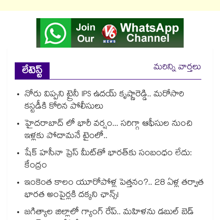
మరిన్ని వార్తలు
లేటెస్ట్
నోరు విప్పని ట్రైనీ IPS ఉదయ్ కృష్ణారెడ్డి.. మరోసారి
కస్టడీకి కోరిన పోలీసులు
హైదరాబాద్ లో భారీ వర్షం... సరిగ్గా ఆఫీసుల నుంచి
ఇళ్లకు పోదామనే టైంలో..
షేక్ హసీనా ప్రెస్ మీట్‎తో భారత్‎కు సంబంధం లేదు:
కేంద్రం
ఇంకెంత కాలం యూరోపోళ్ల పెత్తనం?.. 28 ఏళ్ల తర్వాత
భారత అంపైర్లకి దక్కని ఛాన్స్!
జగిత్యాల జిల్లాలో గ్యాంగ్ రేప్.. మహిళను డబుల్ బెడ్