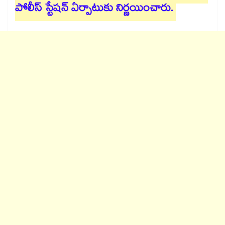
పోలీస్‌‌ స్టేష‌‌న్ ఏర్పాటుకు నిర్ణయించారు.