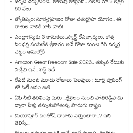
జర్మనీ నేర్చుకుంది.. కొలువు కొట్టింది.. నెలకు రూ.3 లక్షల
50 వేలు
జ్యోతిష్యం: సూర్యగ్రహణం రోజు చతుర్గ్రహ యోగం.. ఈ
రాశుల వారికి జాక్ పాట్!
పంద్రాగస్టుకు 3 కానుకలు..స్మార్ట్ రేషన్కార్డులు, కొత్త
పింఛన్ల పంపిణీకి శ్రీకారం అదే రోజు నుంచి గిగ్ వర్కర్ల
చట్టం అమల్లోకి
Amazon Great Freedom Sale 2026.. తక్కువ రేటుకు
వచ్చేవి ఇవే.. లిస్ట్ ఇదే !
రేపటి నుంచి మూడు రోజులు సెలవులు : టూర్ల ప్లానింగ్
లో సిటీ జనం బిజీ
ఏపీ నీటి తరలింపు షురూ..శ్రీశైలం నుంచి పోతిరెడ్డిపాడు
ద్వారా నీళ్లు తన్నుకుపోతున్న పొరుగు రాష్ట్రం
మియాపూర్ సంతోష్ దాబాకు వెళ్తుంటారా..? ఇది
తెలిస్తే...!