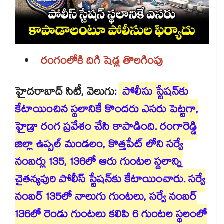
రంగంలోకి దిగి షెడ్ల తొలగింపు
హైదరాబాద్ సిటీ, వెలుగు:
పోలీసు స్టేష‌‌న్‌‌కు
కేటాయించిన స్థలానికే కొందరు ఎసరు పెట్టగా,
హైడ్రా రంగ ప్రవేశం చేసి కాపాడింది. రంగారెడ్డి
జిల్లా ఉప్పల్ మండలం, కొత్తపేట్ లోని సర్వే
నంబర్లు 135, 136లో ఆరు గుంట‌‌ల స్థలాన్ని
చైతన్యపురి పోలీస్ స్టేషన్‌‌కు కేటాయించారు. సర్వే
నంబర్ 135లో నాలుగు గుంటలు, సర్వే నంబర్
136లో రెండు గుంటలు కలిపి 6 గుంటల స్థలంలో