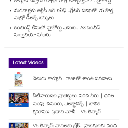
కోర్టుకు వస్తారని రాత్రికి రాత్రే కూల్చేస్తారా? : హైకోర్టు
మగవాళ్లకు ఆర్టీసీ బిగ్ రిలీఫ్ ..గ్రేటర్ పరిధిలో 75 కొత్త
మెట్రో డీలక్స్ బస్సులు
కంటెంప్ట్ కేసులో హైకోర్టు ఎదుట.. IAS సందీప్
సుల్తానియా హాజరు
Latest Videos
వెలుగు కార్టూన్ : గాజాలో శాంతి పవనాలు
నీటిపారుదల ప్రాజెక్టులు-వరద నీరు | ధరల
పెంపు-చమురు, ఎలక్ట్రానిక్స్ | బాలిక
క్షమాపణ-ప్రధాని మోదీ | V6 తీన్మార్
V6 తీన్మార్: వానలకు బ్రేక్.. ప్రాజెక్టులకు వరద