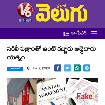
ఈ-పేపర్
నకిలీ పత్రాలతో ఇంటి కబ్జాకు అద్దెదారు
యత్నం
July 9, 2026
హైదరాబాద్