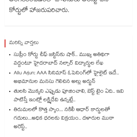
అంగీకరించడంతో పోలీసులు అరెస్టు చేసి
కోర్టులో హాజరుపరిచారు.
మరిన్ని వార్తలు
సుప్రీం కోర్టు చీఫ్ జస్టిస్⁭కు షాక్.. ముఖ్య అతిథిగా
వద్దంటూ హైదరాబాద్ నల్సార్ విద్యార్థుల లేఖ
Allu Arjun: AAA సినిమాస్ ఓపెనింగ్‌లో హైలైట్ ఇదే..
అభిమానుల మనసు గెలిచిన అల్లు అర్జున్
తులసి మొక్కని ఎప్పుడు పూజించాలి, బెస్ట్ టైం ఏది.. ఇవి
పాటిస్తే ఇంట్లో లక్ష్మిదేవి ఉన్నట్లే..
తిరుమలలో కొత్త స్కాం... నకిలీ ఆధార్ కార్డులతో
గదులు...అధిక ధరలకు విక్రయం.. దళారుల ముఠా
అరెస్ట్..