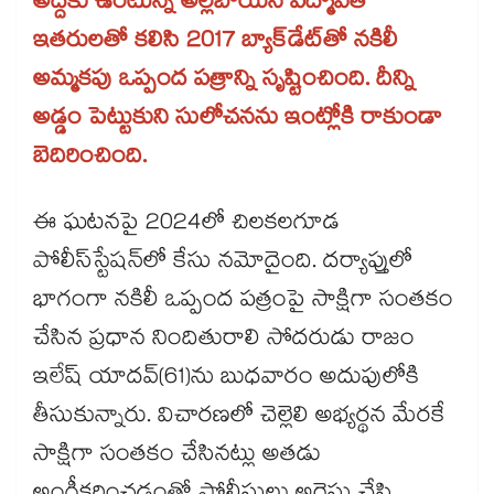
అద్దెకు ఉంటున్న అల్లబోయిన పద్మావతి
ఇతరులతో కలిసి 2017 బ్యాక్‌‌డేట్‌‌తో నకిలీ
అమ్మకపు ఒప్పంద పత్రాన్ని సృష్టించింది. దీన్ని
అడ్డం పెట్టుకుని సులోచనను ఇంట్లోకి రాకుండా
బెదిరించింది.
ఈ ఘటనపై 2024లో చిలకలగూడ
పోలీస్‌‌స్టేషన్‌‌లో కేసు నమోదైంది. దర్యాప్తులో
భాగంగా నకిలీ ఒప్పంద పత్రంపై సాక్షిగా సంతకం
చేసిన ప్రధాన నిందితురాలి సోదరుడు రాజం
ఇలేష్ యాదవ్‌‌(61)ను బుధవారం అదుపులోకి
తీసుకున్నారు. విచారణలో చెల్లెలి అభ్యర్థన మేరకే
సాక్షిగా సంతకం చేసినట్లు అతడు