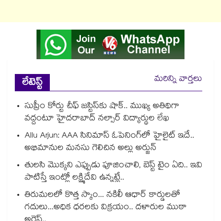
మరిన్ని వార్తలు
లేటెస్ట్
సుప్రీం కోర్టు చీఫ్ జస్టిస్⁭కు షాక్.. ముఖ్య అతిథిగా
వద్దంటూ హైదరాబాద్ నల్సార్ విద్యార్థుల లేఖ
Allu Arjun: AAA సినిమాస్ ఓపెనింగ్‌లో హైలైట్ ఇదే..
అభిమానుల మనసు గెలిచిన అల్లు అర్జున్
తులసి మొక్కని ఎప్పుడు పూజించాలి, బెస్ట్ టైం ఏది.. ఇవి
పాటిస్తే ఇంట్లో లక్ష్మిదేవి ఉన్నట్లే..
తిరుమలలో కొత్త స్కాం... నకిలీ ఆధార్ కార్డులతో
గదులు...అధిక ధరలకు విక్రయం.. దళారుల ముఠా
అరెస్ట్..