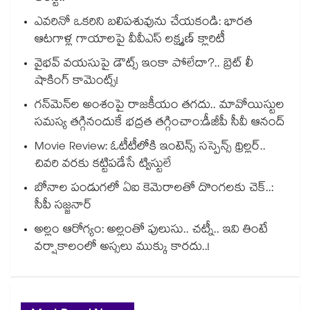
ఎవరినో ఒకరిని బలిపశువును చేయకండి: భారత
ఆటగాళ్ల గాయాలపై వీవీఎస్ లక్ష్మణ్ క్లారిటీ
వైభవ్ వయసుపై డౌట్స్ ఇంకా పోలేదా?.. బ్రెట్ లీ
షాకింగ్ కామెంట్స్!
గన్⁭మెన్⁭ల అంశంపై రాజకీయం తగదు.. మావోయిస్టుల
సమస్య తగ్గినందుకే భద్రత తగ్గించాం:డీజీపీ సీవీ ఆనంద్
Movie Review: ఓటీటీలోకి ఇంటెన్స్ సస్పెన్స్ థ్రిల్లర్..
చివరి వరకు కట్టిపడేసే ట్విస్టులే
బోనాల పండుగలో ఏఐ కెమెరాలతో దొంగలకు చెక్..:
సీపీ సజ్జనార్
అల్లం ఆరోగ్యం: అల్లంతో పులుసు.. చట్నీ.. ఇవి తింటే
వర్షాకాలంలో అస్సలు ముక్కు కారదు..!