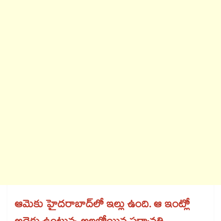
ఆమెకు హైదరాబాద్​లో ఇల్లు ఉంది. ఆ ఇంట్లో