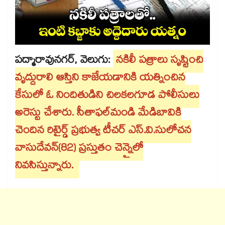
పద్మారావునగర్‌‌, వెలుగు:
నకిలీ పత్రాలు సృష్టించి
వృద్ధురాలి ఆస్తిని కాజేయడానికి యత్నించిన
కేసులో ఓ నిందితుడిని చిలకలగూడ పోలీసులు
అరెస్టు చేశారు. సీతాఫల్‌‌మండి మేడిబావికి
చెందిన రిటైర్డ్ ప్రభుత్వ టీచర్​ ఎస్‌‌.వి.సులోచన
వాసుదేవన్‌‌(82) ప్రస్తుతం చెన్నైలో
నివసిస్తున్నారు.