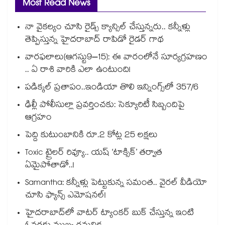
Most Read News
నా వైకల్యం చూసి రైడ్స్ క్యాన్సిల్ చేస్తున్నరు.. కన్నీళ్లు
తెప్పిస్తున్న హైదరాబాద్ రాపిడో రైడర్ గాథ
వారఫలాలు(ఆగస్టు9–15): ఈ వారంలోనే సూర్యగ్రహణం
.. ఏ రాశి వారికి ఎలా ఉంటుంది!
పడిక్కల్‌‌ ప్రతాపం..ఇండియా తొలి ఇన్నింగ్స్‌‌లో 357/6
ఢిల్లీ పోలీసుల్లా ప్రవర్తించకు: సెక్యూరిటీ సిబ్బందిపై
ఆగ్రహం
పెద్ది కుటుంబానికి రూ.2 కోట్ల 25 లక్షలు
Toxic ట్రైలర్ రివ్యూ.. యష్ ‘టాక్సిక్’ తర్వాత
ఏమైపోతాడో..!
Samantha: కన్నీళ్లు పెట్టుకున్న సమంత.. వైరల్ వీడియో
చూసి ఫ్యాన్స్ ఎమోషనల్!
హైదరాబాద్⁪లో వాటర్ ట్యాంకర్ బుక్ చేస్తున్న ఇంటి