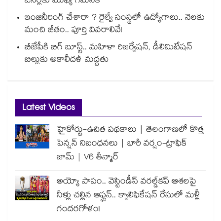
ఓనర్లకు ముఖ్య గమనిక
ఇంజినీరింగ్ చేశారా ? రైల్వే సంస్థలో ఉద్యోగాలు.. నెలకు
మంచి జీతం.. పూర్తి వివరాలివే!
బీజేపీకి బిగ్ బూస్ట్.. మహిళా రిజర్వేషన్, డీలిమిటేషన్
బిల్లుకు అకాలీదళ్ మద్దతు
Latest Videos
హైకోర్టు-ఉచిత పథకాలు | తెలంగాణలో కొత్త
పెన్షన్ నిబంధనలు | భారీ వర్షం-ట్రాఫిక్
జామ్ | V6 తీన్మార్
అయ్యో పాపం.. వెస్టిండీస్ వరల్డ్‌కప్ ఆశలపై
నీళ్లు చల్లిన ఆఫ్ఘన్.. క్వాలిఫికేషన్ రేసులో మళ్లీ
గందరగోళం!