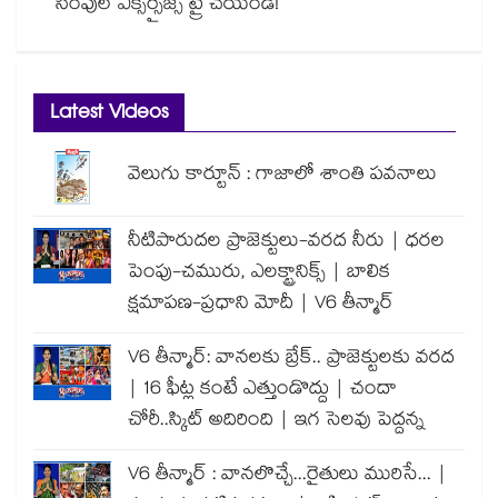
సింపుల్ ఎక్సర్సైజ్స్ ట్రై చేయండి!
Latest Videos
వెలుగు కార్టూన్ : గాజాలో శాంతి పవనాలు
నీటిపారుదల ప్రాజెక్టులు-వరద నీరు | ధరల
పెంపు-చమురు, ఎలక్ట్రానిక్స్ | బాలిక
క్షమాపణ-ప్రధాని మోదీ | V6 తీన్మార్
V6 తీన్మార్: వానలకు బ్రేక్.. ప్రాజెక్టులకు వరద
| 16 ఫీట్ల కంటే ఎత్తుండొద్దు | చందా
చోరీ..స్కిట్ అదిరింది | ఇగ సెలవు పెద్దన్న
V6 తీన్మార్ : వానలొచ్చే...రైతులు మురిసే... |