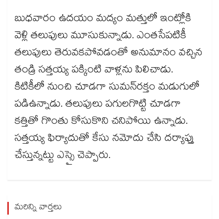
బుధవారం ఉదయం మద్యం మత్తులో ఇంట్లోకి
వెళ్లి తలుపులు మూసుకున్నాడు. ఎంతసేపటికీ
తలుపులు తెరువకపోవడంతో అనుమానం వచ్చిన
తండ్రి సత్తయ్య పక్కింటి వాళ్లను పిలిచాడు.
కిటికీలో నుంచి చూడగా సుమన్​రక్తం మడుగులో
పడిఉన్నాడు. తలుపులు పగులగొట్టి చూడగా
కత్తితో గొంతు కోసుకొని చనిపోయి ఉన్నాడు.
సత్తయ్య ఫిర్యాదుతో కేసు నమోదు చేసి దర్యాప్తు
చేస్తున్నట్టు ఎస్సై చెప్పారు.
మరిన్ని వార్తలు