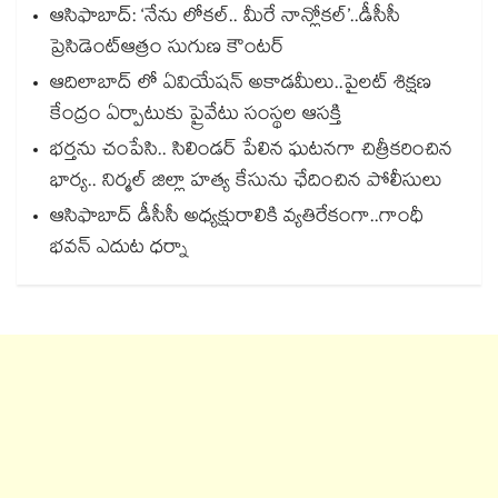
ఆసిఫాబాద్: ‘నేను లోకల్.. మీరే నాన్లోకల్’..డీసీసీ
ప్రెసిడెంట్ఆత్రం సుగుణ కౌంటర్
ఆదిలాబాద్ లో ఏవియేషన్ అకాడమీలు..పైలట్ శిక్షణ
కేంద్రం ఏర్పాటుకు ప్రైవేటు సంస్థల ఆసక్తి
భర్తను చంపేసి.. సిలిండర్ పేలిన ఘటనగా చిత్రీకరించిన
భార్య.. నిర్మల్ జిల్లా హత్య కేసును ఛేదించిన పోలీసులు
ఆసిఫాబాద్ డీసీసీ అధ్యక్షురాలికి వ్యతిరేకంగా..గాంధీ
భవన్ ఎదుట ధర్నా