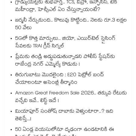
గ్రాడ్యుయేట్లకు శుభవార్త.. TCS, విప్రో, ఇన్ఫోసిస్, టెక్
మహీంద్రా, హెచ్సీఎల్ ఏం చేస్తున్నాయంటే?
జర్మనీ నేర్చుకుంది.. కొలువు కొట్టింది.. నెలకు రూ.3 లక్షల
50 వేలు
5Gలో కొత్త మార్పులు.. జియో, ఎయిర్‌టెల్ స్లైసింగ్
సేవలకు TRAI గ్రీన్ సిగ్నల్
ప్రేమకు తండ్రి అడ్డుపడుతున్నాడని పోలీస్ స్టేషన్⁪కు
రాజేంద్ర నగర్ ఎమ్మెల్యే కొడుకు !
తిరుగుబాటు మొదలైంది : E20 పెట్రోల్ బంద్
చేయాలంటూ అసెంబ్లీ తీర్మానం
Amazon Great Freedom Sale 2026.. తక్కువ రేటుకు
వచ్చేవి ఇవే.. లిస్ట్ ఇదే !
మియాపూర్ సంతోష్ దాబాకు వెళ్తుంటారా..? ఇది
తెలిస్తే...!
50 ఏండ్ల వయసులోనూ దృఢంగా ఉండటానికి ఈ