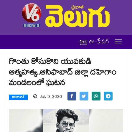
ఈ-పేపర్
గొంతు కోసుకొని యువకుడి
ఆత్మహత్య..ఆసిఫాబాద్ జిల్లా దహెగాం
మండలంలో ఘటన
July 9, 2026
ఆదిలాబాద్