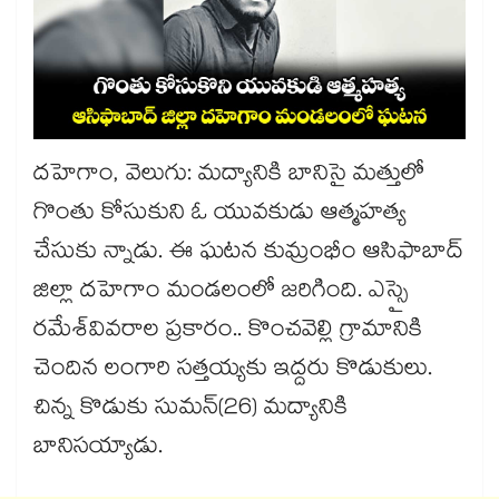
దహెగాం, వెలుగు: మద్యానికి బానిసై మత్తులో
గొంతు కోసుకుని ఓ యువకుడు ఆత్మహత్య
చేసుకు న్నాడు. ఈ ఘటన కుమ్రంభీం ఆసిఫాబాద్
​జిల్లా దహెగాం మండలంలో జరిగింది. ఎస్సై
రమేశ్​వివరాల ప్రకారం.. కొంచవెల్లి గ్రామానికి
చెందిన లంగారి సత్తయ్యకు ఇద్దరు కొడుకులు.
చిన్న కొడుకు సుమన్(26) మద్యానికి
బానిసయ్యాడు.