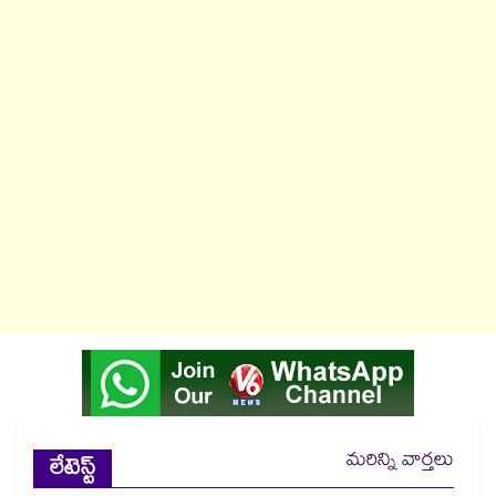
మరిన్ని వార్తలు
లేటెస్ట్