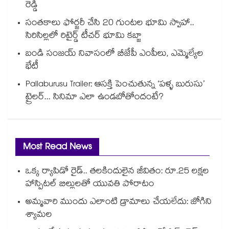
రెడ్డి
సంతకాలు ఫోర్జరీ చేసి 20 గుంటల భూమి స్వాహా..
సిరిసిల్లలో రిటైర్డ్ టీచర్ భూమి కబ్జా
బండి సంజయ్ నివాసంలో బీజేపీ ఎంపీలు, ఎమ్మెల్యేల
భేటీ
Pallaburusu Trailer: ఆసక్తి పెంచుతున్న ‘పళ్ళ బురుసు’
ట్రైలర్... సినిమా ఎలా ఉండబోతోందంటే?
Most Read News
ఒక్క ర్యాపిడో రైడ్.. తలకిందులైన జీవితం: రూ.25 లక్షల
హాస్పిటల్ బిల్లులతో యువతి పోరాటం
అమ్మవారి ముందు ఎలాంటి డ్రామాలు చేయలేదు: జోగిని
శ్యామల