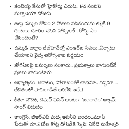
కంటెంప్ట్ కేసులో హైకోర్టు ఎదుట.. IAS సందీప్
సుల్తానియా హాజరు
బిల్లు డబ్బుల కోసం 2 రోజుల పసికందును తల్లికి 9
గంటలు దూరం చేసిన హాస్పిటల్.. కోర్టు ఏం
చేసిందంటే?
ఉమ్మడి జిల్లాల జీజీహెచ్‌‌ల్లో ఎంఆర్ఐ సేవలు..ఏర్పాటు
చేయాలని వైద్య ఆరోగ్యశాఖ నిర్ణయం
జోగినీలపై విమర్శలు సరికాదు.. ప్రభుత్వాలు బాగుంటేనే
ప్రజలు బాగుంటారు
ఆధ్యాత్మికం: ఆరాటం, పోరాటంతో లాభమా.. నష్టమా....
జీవితంలో పాకులాడితే జరిగేది ఇదే..!
రీతూ చౌదరి, డెమన్ పవన్ జంటగా ‘బంగారం’ ఆల్బమ్
సాంగ్ విడుదల
కాంగ్రెస్, బీఆర్ఎస్ మధ్య అవినీతి బంధం..మూసీ
పేరుతో రూ.21వేల కోట్ల దోపిడీకి స్కెచ్: ఏలేటి మహేశ్వర్