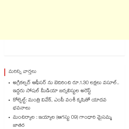
మరిన్ని వార్తలు
అగ్రికల్చర్ ఆఫీసర్‌‌‌‌ ను బెదిరించి రూ.1.30 లక్షలు వసూల్‌‌..
ఇద్దరు సోషల్ మీడియా జర్నలిస్టుల అరెస్ట్
కోల్బెల్ట్: మంత్రి వివేక్, ఎంపీ వంశీ కృషితో యాదవ
భవనాలు
మంచిర్యాల : ఇయ్యాల (ఆగస్టు 09) గాంధారి మైసమ్మ
జాతర