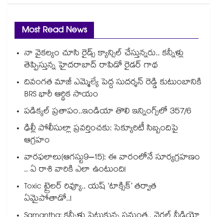
Most Read News
నా వైకల్యం చూసి రైడ్స్ క్యాన్సిల్ చేస్తున్నరు.. కన్నీళ్లు
తెప్పిస్తున్న హైదరాబాద్ రాపిడో రైడర్ గాథ
దివంగత మాజీ ఎమ్మెల్యే పెద్ద సుదర్శన్ రెడ్డి కుటుంబానికి
BRS భారీ ఆర్థిక సాయం
పడిక్కల్‌‌ ప్రతాపం..ఇండియా తొలి ఇన్నింగ్స్‌‌లో 357/6
ఢిల్లీ పోలీసుల్లా ప్రవర్తించకు: సెక్యూరిటీ సిబ్బందిపై
ఆగ్రహం
వారఫలాలు(ఆగస్టు9–15): ఈ వారంలోనే సూర్యగ్రహణం
.. ఏ రాశి వారికి ఎలా ఉంటుంది!
Toxic ట్రైలర్ రివ్యూ.. యష్ ‘టాక్సిక్’ తర్వాత
ఏమైపోతాడో..!
Samantha: కన్నీళ్లు పెట్టుకున్న సమంత.. వైరల్ వీడియో