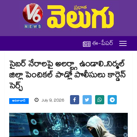
ఈ-పేపర్
సైబర్ నేరాలపై అలర్ట్గా ఉండాలి..నిర్మల్
జిల్లా పెంచికల్ పాడ్లో పొలీసులు కార్డెన్
సెర్చ్
July 9, 2026
ఆదిలాబాద్