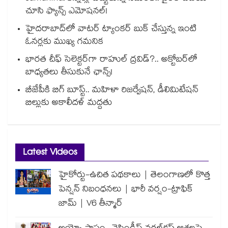
చూసి ఫ్యాన్స్ ఎమోషనల్!
హైదరాబాద్⁪లో వాటర్ ట్యాంకర్ బుక్ చేస్తున్న ఇంటి
ఓనర్లకు ముఖ్య గమనిక
భారత చీఫ్ సెలెక్టర్⁬గా రాహుల్ ద్రవిడ్?.. అక్టోబర్‌లో
బాధ్యతలు తీసుకునే ఛాన్స్!
బీజేపీకి బిగ్ బూస్ట్.. మహిళా రిజర్వేషన్, డీలిమిటేషన్
బిల్లుకు అకాలీదళ్ మద్దతు
Latest Videos
హైకోర్టు-ఉచిత పథకాలు | తెలంగాణలో కొత్త
పెన్షన్ నిబంధనలు | భారీ వర్షం-ట్రాఫిక్
జామ్ | V6 తీన్మార్