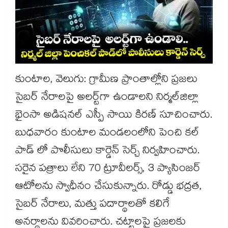
కుంటాల, వెలుగు: గ్రామీణ ప్రాంతాల్లోని ప్రజలు
సైబర్ నేరాలపై అలర్ట్​గా ఉండాలని నిర్మల్​జిల్లా
భైంసా అడిషనల్ ఎస్పీ సాయి కిరణ్ సూచించారు.
బుధవారం కుంటాల మండలంలోని పెంచి కల్
పాడ్ లో పొలీసులు కార్డెన్ సెర్చ్ నిర్వహించారు.
సరైన పత్రాలు లేని 70 ట్రూవీలర్స్, 3 ప్యాసింజర్
ఆటోలను స్వాధీనం చేసుకున్నారు. రోడ్డు భద్రత,
సైబర్ నేరాలు, మత్తు పదార్థాలతో కలిగే
అనర్థాలను వివరించారు. చట్టాలపై ప్రజలకు