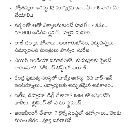
జ్యోతిష్యం: ఆగస్టు 12 సూర్యగ్రహణం.. ఏ రాశి వారు ఏం
చేయాలి..!
వర్షంలో ఆటో ఎక్కాలనుకుంటే హడలే ! 7 కి.మీ..
రూ.800 అడిగిన డ్రైవర్.. షాకైన మహిళ..
లాల్ దర్వాజ బోనాలు.. బంగారుబోనం, పట్టువస్త్రాలు
సమర్పించిన మంత్రులు పొన్నం, సురేఖ
ఎయిర్ ఇండియా విమానంలో.. కుదుపులకు పైలటే
కారణమా? ..డోపింగ్ టెస్ట్ లో ఫెయిల్
కేంద్ర ప్రభుత్వ సంస్థలో జాబ్స్: ఆగస్టు 13న వాక్-ఇన్
ఇంటర్వ్యూలు.. విద్యార్థులకు అద్భుతమైన అవకాశం..
ఐటీఐ, డిప్లొమా, డిగ్రీ చేశారా? IMMTలో అప్రెంటిస్
ఖాళీలు.. ట్రైనింగ్ తో పాటు స్టైపెండ్..
ఇంజినీరింగ్ చేశారా ? రైల్వే సంస్థలో ఉద్యోగాలు.. నెలకు
మంచి జీతం.. పూర్తి వివరాలివే!