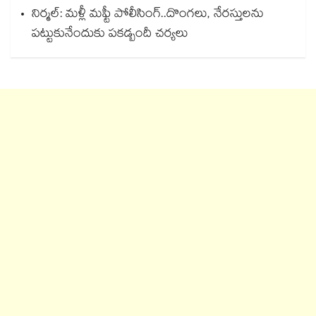
నిర్మల్: మళ్లీ మఫ్టీ పోలీసింగ్..దొంగలు, నేరస్తులను
పట్టుకునేందుకు పకడ్బందీ చర్యలు