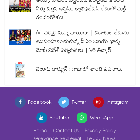
అయ్యో పాపం.. వెస్టిండీస్ వరల్డ్‌కప్ ఆశలపై
నీళ్లు చల్లిన ఆఫ్ఘన్.. క్వాలిఫికేషన్ రేసులో మళ్లీ
గందరగోళం!
గిగ్ వర్కర్ల సమ్మె వాయిదా | విడాకుల కేసును
ఉపసంహరించుకున్న సీఎం విజయ్ భార్య |
మోదీ విదేశీ పర్యటనలు | V6 తీన్మార్
వెలుగు కార్టూన్ : గాజాలో శాంతి పవనాలు
Facebook
Twitter
Instagram
YouTube
WhatsApp
Home
Contact Us
Privacy Policy
Grievance Redressal
Telugu News