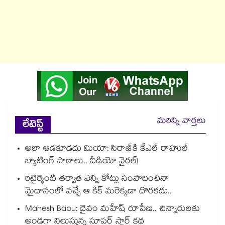
మరిన్ని వార్తలు
లేటెస్ట్
అలా ఆడకూడదు మియా: సిరాజ్‌కి కేఎల్ రాహుల్
బ్యాటింగ్ పాఠాలు.. వీడియో వైరల్!
రిటైర్మెంట్ తర్వాత ఎన్ని కోట్లు సంపాదించినా
మైదానంలో వచ్చే ఆ కిక్ మరెక్కడా దొరకదు..
Mahesh Babu: దైవం మహేష్ రూపేణ.. చిన్నారులకు
అండగా నిలుస్తున్న సూపర్ స్టార్ కథ