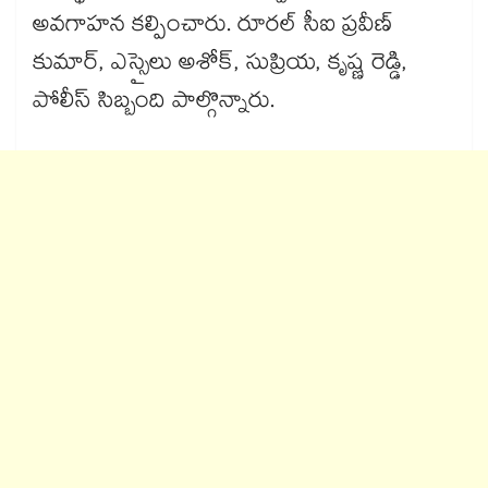
అవగాహన కల్పించారు. రూరల్ సీఐ ప్రవీణ్
కుమార్, ఎస్సైలు అశోక్, సుప్రియ, కృష్ణ రెడ్డి,
పోలీస్ సిబ్బంది పాల్గొన్నారు.