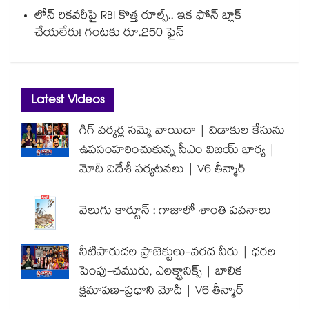
లోన్ రికవరీపై RBI కొత్త రూల్స్.. ఇక ఫోన్ బ్లాక్
చేయలేరు! గంటకు రూ.250 ఫైన్
Latest Videos
గిగ్ వర్కర్ల సమ్మె వాయిదా | విడాకుల కేసును
ఉపసంహరించుకున్న సీఎం విజయ్ భార్య |
మోదీ విదేశీ పర్యటనలు | V6 తీన్మార్
వెలుగు కార్టూన్ : గాజాలో శాంతి పవనాలు
నీటిపారుదల ప్రాజెక్టులు-వరద నీరు | ధరల
పెంపు-చమురు, ఎలక్ట్రానిక్స్ | బాలిక
క్షమాపణ-ప్రధాని మోదీ | V6 తీన్మార్