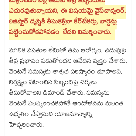
మళ్లించడం వల్లే తమకు తీవ్ర ఇబ్బందులు
ఎదురవుతున్నాయని, ఈ విషయమై వైస్‌‌చాన్సలర్,
రిజిస్ట్రార్ దృష్టికి తీసుకెళ్లినా కేర్‌‌టేకర్లు, వార్డెన్లు
పట్టించుకోకపోవడం లేదని విమర్శించారు.
మౌలిక వసతుల లేమితో తమ ఆరోగ్యం, చదువుపై
తీవ్ర ప్రభావం పడుతోందని ఆవేదన వ్యక్తం చేశారు.
వెంటనే సమస్యకు శాశ్వత పరిష్కారం చూపాలని,
నిర్లక్ష్యం వహించిన సిబ్బందిపై చర్యలు
తీసుకోవాలని డిమాండ్ చేశారు. సమస్యను
వెంటనే పరిష్కరించకపోతే ఆందోళనను మరింత
ఉధృతం చేస్తామని యాజమాన్యాన్ని
హెచ్చరించారు.