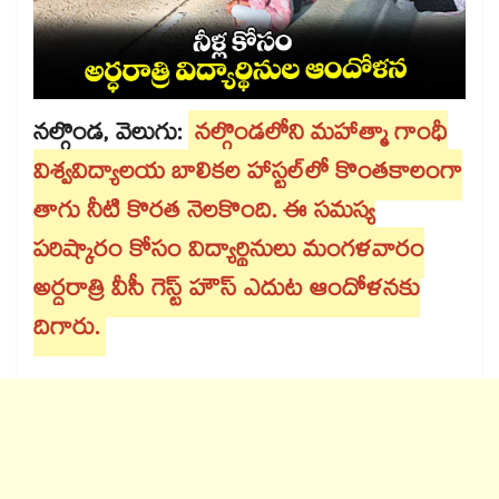
నల్గొండ, వెలుగు:
నల్గొండలోని మహాత్మా గాంధీ
విశ్వవిద్యాలయ బాలికల హాస్టల్‌‌లో కొంతకాలంగా
తాగు నీటి కొరత నెలకొంది. ఈ సమస్య
పరిష్కారం కోసం విద్యార్థినులు మంగళవారం
అర్ధరాత్రి వీసీ గెస్ట్ హౌస్ ఎదుట ఆందోళనకు
దిగారు.