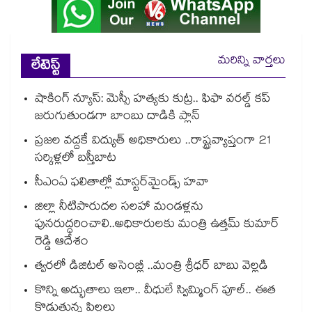
మరిన్ని వార్తలు
లేటెస్ట్
షాకింగ్ న్యూస్: మెస్సీ హత్యకు కుట్ర.. ఫిఫా వరల్డ్ కప్
జరుగుతుండగా బాంబు దాడికి ప్లాన్
ప్రజల వద్దకే విద్యుత్ అధికారులు ..రాష్ట్రవ్యాప్తంగా 21
సర్కిళ్లలో బస్తీబాట
సీఎంఏ ఫలితాల్లో మాస్టర్‌మైండ్స్ హవా
జిల్లా నీటిపారుదల సలహా మండళ్లను
పునరుద్ధరించాలి..అధికారులకు మంత్రి ఉత్తమ్ కుమార్
రెడ్డి ఆదేశం
త్వరలో డిజిటల్ అసెంబ్లీ ..మంత్రి శ్రీధర్ బాబు వెల్లడి
కొన్ని అద్భుతాలు ఇలా.. వీధులే స్విమ్మింగ్ పూల్.. ఈత
కొడుతున్న పిల్లలు