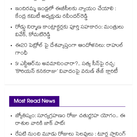
ఇందిరమ్మ ఇండ్లలో ఈబీసీలకు న్యాయం చేయాలి :
కేంద్ర కమిటీ అధ్యక్షుడు రవీందర్‌‌‌‌రెడ్డి
రోడ్డు నిర్మాణ కాంట్రాక్టర్లకు పూర్తి సహకారం: మంత్రులు
వివేక్, కోమటిరెడ్డి
ఈ20 పెట్రోల్ పై దేశవ్యాప్తంగా ఆందోళనలు: రాహుల్
గాంధీ
Sr ఎన్టీఆర్‌ను అవమానించారా?.. సత్య సీన్‌పై రచ్చ:
‘కొరియన్ కనకరాజు’ వివాదంపై వరుణ్ తేజ్ క్లారిటీ
Most Read News
జ్యోతిష్యం: సూర్యగ్రహణం రోజు చతుర్గ్రహ యోగం.. ఈ
రాశుల వారికి జాక్ పాట్!
రేపటి నుంచి మూడు రోజులు సెలవులు : టూర్ల ప్లానింగ్