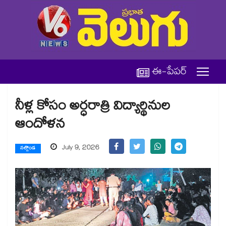
ఈ-పేపర్
నీళ్ల కోసం అర్ధరాత్రి విద్యార్థినుల
ఆందోళన
July 9, 2026
నల్గొండ