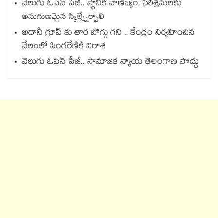
వెలుగు ఓపెన్ పేజీ.. స్థానిక వాణిజ్యం, పరిశ్రమలకు
అనుగుణమైన స్కిల్స్నేర్పాలి
అదానీ గ్రూప్ కు తార బొగ్గు గని .. కేంద్రం నిర్వహించిన
వేలంలో సింగరేణికి నిరాశ
వెలుగు ఓపెన్ పేజీ.. సామాజిక న్యాయ తెలంగాణ పొద్దు