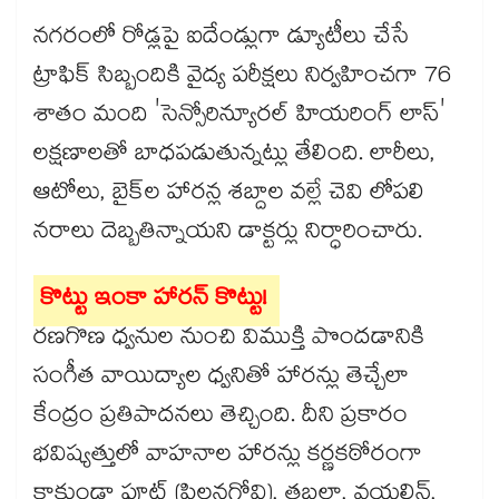
నగరంలో రోడ్లపై ఐదేండ్లుగా డ్యూటీలు చేసే
ట్రాఫిక్​ సిబ్బందికి వైద్య పరీక్షలు నిర్వహించగా 76
శాతం మంది 'సెన్సోరిన్యూరల్ హియరింగ్ లాస్'
లక్షణాలతో బాధపడుతున్నట్లు తేలింది. లారీలు,
ఆటోలు, బైక్‌ల హారన్ల శబ్దాల వల్లే చెవి లోపలి
నరాలు దెబ్బతిన్నాయని డాక్టర్లు నిర్ధారించారు.
కొట్టు ఇంకా హారన్​ కొట్టు!
రణగొణ ధ్వనుల నుంచి విముక్తి పొందడానికి
సంగీత వాయిద్యాల ధ్వనితో హారన్లు తెచ్చేలా
కేంద్రం ప్రతిపాదనలు తెచ్చింది. దీని ప్రకారం
భవిష్యత్తులో వాహనాల హారన్లు కర్ణకఠోరంగా
కాకుండా ఫ్లూట్ (పిల్లనగ్రోవి), తబలా, వయలిన్,