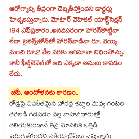
ఆరోగ్యాన్ని తీవ్రంగా దెబ్బతీస్తోందని డాక్టర్లు
హెచ్చరిస్తున్నారు. మోటార్ వెహికల్ యాక్ట్​సెక్షన్
194 ఎఫ్​ప్రకారం..అనవసరంగా హారన్​కొట్టినా
లేదా సైలెన్స్​జోన్​లో హారన్​వాడినా రూ. వెయ్యి
నుంచి రూ.2 వేల వరకు జరిమానా విధించొచ్చు.
కానీ ఫీల్డ్​లెవెల్​లో ఇది ఎక్కడా అమలు కావడం
లేదు.
బీపీ, ఆందోళనకు కారణం..
రోడ్లపై విపరీతమైన హారన్ల శబ్దాల మధ్య గంటల
తరబడి గడపడం వల్ల వాహనదారుల్లో
తెలియకుండానే తీవ్ర మానసిక ఒత్తిడి
పెరుగుతోందని సైకియాట్రిస్ట్‌‌లు చెప్తున్నారు.