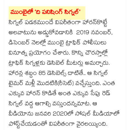
ముంబైలో ‘ది పనిషింగ్ సిగ్నల్’
సిగ్నల్ పడకముందే విపరీతంగా హారన్​కొట్టే
అలవాటును అడ్డుకోవడానికి 2019 నవంబర్​,
డిసెంబర్ ​నెలల్లో ముంబై ట్రాఫిక్ పోలీసులు
వినూత్న ప్రయోగం చేశారు. కొన్ని చౌరస్తాల్లో
ట్రాఫిక్ సిగ్నళ్లకు డెసిబెల్ మీటర్లు అమర్చారు.
హారన్ల శబ్దం 85 డెసిబెల్స్ దాటితే.. ఆ సిగ్నల్
టైమర్ మళ్లీ మొదటికి(రీసెట్) వచ్చేస్తుంది. ఎంత
ఎక్కువ హారన్​ కొడితే అంత ఎక్కువ సేపు రెడ్
సిగ్నల్ వద్ద ఆగాల్సి వస్తుందన్నమాట. ఆ
వీడియోను జనవరి 2020లో సోషల్ మీడియాలో
పోస్ట్​చేయడంతో విపరీతంగా వైరలయ్యింది.