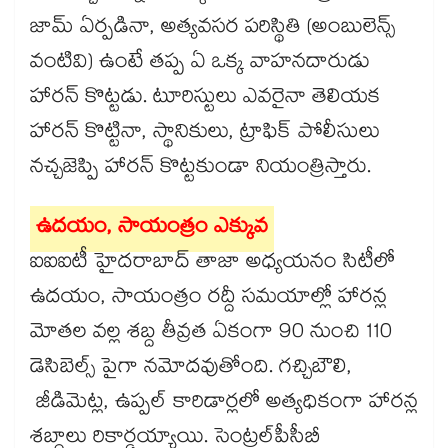
జామ్ ఏర్పడినా, అత్యవసర పరిస్థితి (అంబులెన్స్
వంటివి) ఉంటే తప్ప ఏ ఒక్క వాహనదారుడు
హారన్ కొట్టడు. టూరిస్టులు ఎవరైనా తెలియక
హారన్ కొట్టినా, స్థానికులు, ట్రాఫిక్ పోలీసులు
నచ్చజెప్పి హారన్ కొట్టకుండా నియంత్రిస్తారు.
ఉదయం, సాయంత్రం ఎక్కువ
ఐఐఐటీ హైదరాబాద్ తాజా అధ్యయనం సిటీలో
ఉదయం, సాయంత్రం రద్దీ సమయాల్లో హారన్ల
మోతల వల్ల శబ్ద తీవ్రత ఏకంగా 90 నుంచి 110
డెసిబెల్స్ పైగా నమోదవుతోంది. గచ్చిబౌలి,
జీడిమెట్ల, ఉప్పల్ కారిడార్లలో అత్యధికంగా హారన్ల
శబ్దాలు రికార్డయ్యాయి. సెంట్రల్​పీసీబీ