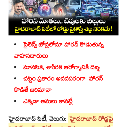
సైలెన్స్ జోన్లలోనూ హారన్​ కొడుతున్న
వాహనదారులు
మానసిక, శారీరక ఆరోగ్యానికి దెబ్బ
చట్టం ప్రకారం అనవసరంగా హారన్ ​
కొడితే జరిమానా
ఎక్కడా అమలు కావట్లే
హైదరాబాద్ సిటీ, వెలుగు:
హైదరాబాద్ రోడ్లపై