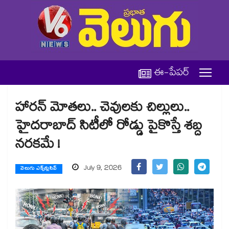
ఈ-పేపర్
హారన్ మోతలు.. చెవులకు చిల్లులు..
హైదరాబాద్ సిటీలో రోడ్డు పైకొస్తే శబ్ద
నరకమే !
July 9, 2026
వెలుగు ఎక్స్‌క్లుసివ్