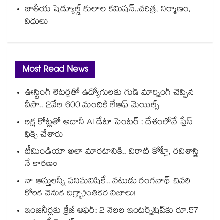
జాతీయ షెడ్యూల్డ్ కులాల కమిషన్..చరిత్ర, నిర్మాణం,
విధులు
Most Read News
ఊస్టింగ్ లెటర్లతో ఉద్యోగులకు గుడ్ మార్నింగ్ చెప్పిన
వీసా.. 2వేల 600 మందికి లేఆఫ్ మెయిల్స్
లక్ష కోట్లతో అదానీ AI డేటా సెంటర్ : దేశంలోనే ప్లేస్
ఫిక్స్ చేశారు
టీమిండియా అలా మారటానికి.. విరాట్ కోహ్లీ, రవిశాస్త్రి
నే కారణం
నా ఆస్తులన్నీ పనిమనిషికే.. నటుడు రంగనాథ్ చివరి
కోరిక వెనుక దిగ్భ్రాంతికర నిజాలు!
ఇంజనీర్లకు క్రేజీ ఆఫర్: 2 నెలల ఇంటర్న్‌షిప్‌కు రూ.57