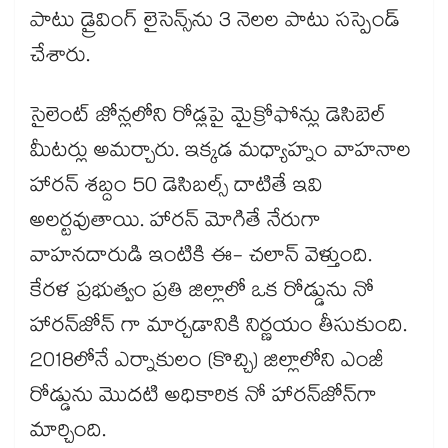
పాటు డ్రైవింగ్ లైసెన్స్‌‌ను 3 నెలల పాటు సస్పెండ్
చేశారు.
సైలెంట్ జోన్లలోని రోడ్లపై మైక్రోఫోన్లు డెసిబెల్
మీటర్లు అమర్చారు. ఇక్కడ మధ్యాహ్నం వాహనాల
హారన్ శబ్దం 50 డెసిబల్స్ దాటితే ఇవి
అలర్టవుతాయి. హారన్​ మోగితే నేరుగా
వాహనదారుడి ఇంటికి ఈ- చలాన్ వెళ్తుంది.
కేరళ ప్రభుత్వం ప్రతి జిల్లాలో ఒక రోడ్డును నో
హారన్​జోన్ గా మార్చడానికి నిర్ణయం తీసుకుంది.
2018లోనే ఎర్నాకులం (కొచ్చి) జిల్లాలోని ఎంజీ
రోడ్డును మొదటి అధికారిక నో హారన్​జోన్​గా
మార్చింది.