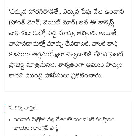
‘ఎక్కువ హారన్​కొడితే.. ఎక్కువ సేపు వేచి ఉండాలి
(హాంక్ మోర్, వెయిట్ మోర్) అనే ఈ కాన్సెప్ట్
వాహనదారుల్లో పెద్ద మార్పు తెచ్చింది. అయితే,
వాహనదారుల్లో మార్పు తేవడానికి, వారికి కాస్త
కఠినంగా అర్థమయ్యేలా చెప్పడానికి చేసిన పైలట్
ప్రాజెక్ట్ మాత్రమేనని, శాశ్వతంగా అమలు సాధ్యం
కాదని ముంబై పోలీసులు ప్రకటించారు.
మరిన్ని వార్తలు
ఇథనాల్ పెట్రోల్ వల్ల దేశంలో మంచినీటి సంక్షోభం
ఖాయం : కాంగ్రెస్ పార్టీ