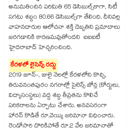
అనుమతించిన పరిమితి 65 డెసిబుల్స్​కాగా, సిటీ
సగటు శబ్దం 80.66 డెసిబుల్స్​గా తేలింది. దీనివల్ల
వాహనదారుల ఆలోచనా శక్తి దెబ్బతిని ప్రమాదాలు
జరగడానికి కారణమవుతోందని ఐఐఐటీ
హైదరాబాద్ హెచ్చరించింది.
కేరళలో లైసెన్స్ రద్దు
2019 జూన్-, జులై నెలల్లో కేరళలోని కొచ్చి,
తిరువనంతపురం నగరాల్లో సైలెన్స్ జోన్ల (కోర్టులు,
విద్యాసంస్థలు) వద్ద శబ్ద తీవ్రతను కొలిచే
పరికరాలను ఏర్పాటు చేశారు. అనవసరంగా
హారన్ ​కొడితే రూ.వెయ్యి జరిమానా విధించారు.
రెండోసారి దొరికిపోతే రూ.2 వేల జరిమానాతో