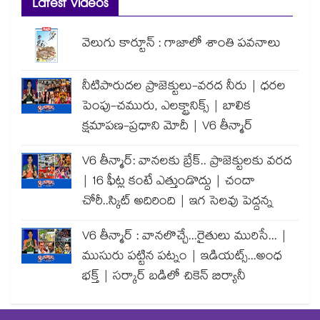
Latest Videos
వెలుగు కార్టూన్ : గాజాలో శాంతి పవనాలు
నీటిపారుదల ప్రాజెక్టులు-వరద నీరు | ధరల
పెంపు-చమురు, ఎలక్ట్రానిక్స్ | బాలిక
క్షమాపణ-ప్రధాని మోదీ | V6 తీన్మార్
V6 తీన్మార్: వానలకు బ్రేక్.. ప్రాజెక్టులకు వరద
| 16 ఫీట్ల కంటే ఎత్తుండొద్దు | చందా
చోరీ..స్కిట్ అదిరింది | ఇగ సెలవు పెద్దన్న
V6 తీన్మార్ : వానలొచ్చే...రైతులు మురిసే... |
ముసురు పట్టిన పట్నం | ఇడియట్స్...అంధ
భక్త్ | సర్కార్ బడిలో చికెన్ బిర్యానీ