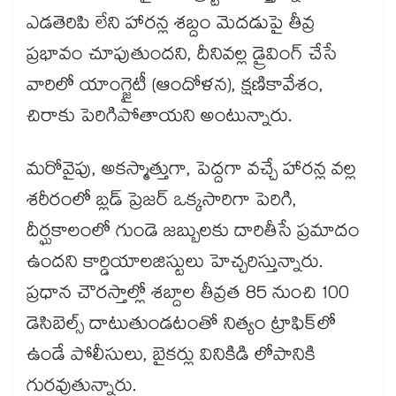
ఎడతెరిపి లేని హారన్ల శబ్దం మెదడుపై తీవ్ర
ప్రభావం చూపుతుందని, దీనివల్ల డ్రైవింగ్ చేసే
వారిలో యాంగ్జైటీ (ఆందోళన), క్షణికావేశం,
చిరాకు పెరిగిపోతాయని అంటున్నారు.
మరోవైపు, అకస్మాత్తుగా, పెద్దగా వచ్చే హారన్ల వల్ల
శరీరంలో బ్లడ్ ప్రెజర్ ఒక్కసారిగా పెరిగి,
దీర్ఘకాలంలో గుండె జబ్బులకు దారితీసే ప్రమాదం
ఉందని కార్డియాలజిస్టులు హెచ్చరిస్తున్నారు.
ప్రధాన చౌరస్తాల్లో శబ్దాల తీవ్రత 85 నుంచి 100
డెసిబెల్స్ దాటుతుండటంతో నిత్యం ట్రాఫిక్‌‌లో
ఉండే పోలీసులు, బైకర్లు వినికిడి లోపానికి
గురవుతున్నారు.