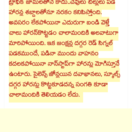
ట్రాఫిక్ జామ్‌‌లతోనే కాదు..చెవులు చిల్లులు పడే
హారన్ల శబ్దాలతోనూ నరకం కనిపిస్తోంది.
అవసరం లేకపోయినా ఎదురుగా బండి వెళ్తే
చాలు హారన్​కొట్టడం చాలామందికి అలవాటుగా
మారిపోయింది. ఇక జంక్షన్ల దగ్గర రెడ్ సిగ్నల్
పడకముందే, పడినా ముందు వాహనం
కదలకపోయినా నాన్​స్టాప్​గా హారన్లు మోగిస్తూనే
ఉంటారు. సైలెన్స్ జోన్లయిన దవాఖానలు, స్కూల్స్
దగ్గర హారన్లు కొట్టకూడదన్న సంగతి కూడా
చాలామందికి తెలియడం లేదు.