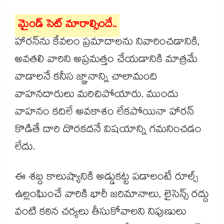
మైండ్ సెట్ మారాల్సిందే..
హారన్​ను కేవలం ప్రమాదాలను నివారించడానికి,
అవతలి వారిని అప్రమత్తం చేయడానికి మాత్రమే
వాడాలనే కనీస జ్ఞానాన్ని చాలామంది
వాహనదారులు మరిచిపోయారు. ముందు
వాహనం కదిలే అవకాశం లేకపోయినా హారన్​
కొడితే దారి దొరకదనే విషయాన్ని గమనించడం
లేదు.
ఈ శబ్ద కాలుష్యానికి అడ్డుకట్ట పడాలంటే రూల్స్​
ఉల్లంఘించే వారికి భారీ జరిమానాలు, లైసెన్స్ రద్దు
వంటి కఠిన చర్యలు తీసుకోవాలని నిపుణులు