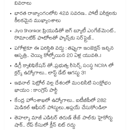
వివరాలు
భారత రాజ్యాంగంలోని 42వ సవరణ.. పోటీ పరీక్షలకు
కీలకమైన ముఖ్యాంశాలు
Jiya Shankar: ప్రియుడితో బిగ్ బ్యూటీ ఎంగేజ్‌మెంట్..
రొమాంటిక్ ఫొటోలతో ఫ్యాన్స్⁬కు సర్‌ప్రైజ్..
పగోళ్లకూ ఈ పరిస్థితి వద్దు : తప్పుగా ఇంజెక్షన్ ఇచ్చిన
ఆస్పత్రి.. చెయ్యి కోల్పోయిన 20 ఏళ్ల యువతి..!
డిగ్రీ క్వాలిఫికేషన్ తో..ప్రభుత్వ రీసెర్చ్ సంస్థ NCRA లో
క్లర్క్ ఉద్యోగాలు.. లాస్ట్ డేట్ ఆగస్టు 31
ఇథనాల్ పెట్రోల్ వల్ల దేశంలో మంచినీటి సంక్షోభం
ఖాయం : కాంగ్రెస్ పార్టీ
కేంద్ర హోంశాఖలో ఉద్యోగాలు.. ఐటీబీపీలో 282
మెడికల్ ఆఫీసర్ పోస్టులు..అప్లయ్ చేసుకోండిలా
తెహల్కా మాజీ ఎడిటర్ తరుణ్ తేజ్ పాల్⁭కు హైకోర్టు
షాక్.. రేప్ కేసులో క్లీన్ చిట్ రద్దు