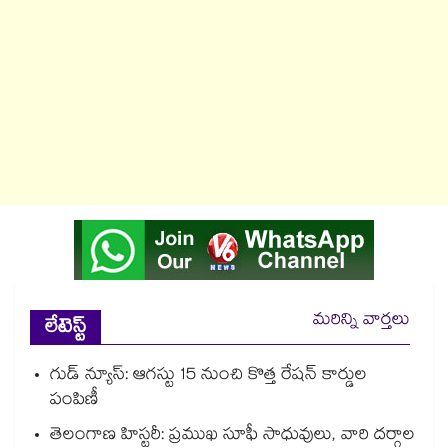
మరిన్ని వార్తలు
లేటెస్ట్
గుడ్ న్యూస్: ఆగస్టు 15 నుంచి కొత్త రేషన్ కార్డుల
పంపిణీ
తెలంగాణ హిస్టరీ: ప్రముఖ సూఫీ సాధువులు, వారి దర్గాల