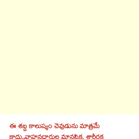
ఈ శబ్ద కాలుష్యం చెవుడును మాత్రమే
కాదు..వాహనదారుల మానసిక, శారీరక