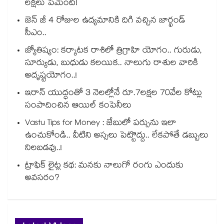
లక్షలు పేమెంట్!
జెన్ జీ 4 రోజుల ఉద్యమానికి దిగి వచ్చిన జార్ఖండ్
సీఎం..
జ్యోతిష్యం: కర్కాటక రాశిలో త్రిగ్రాహి యోగం.. గురుడు,
సూర్యుడు, బుధుడు కలయిక.. నాలుగు రాశుల వారికి
అదృష్టయోగం..!
ఇరాన్ యుద్ధంతో 3 నెలల్లోనే రూ.7లక్షల 70వేల కోట్లు
సంపాదించిన ఆయిల్ కంపెనీలు
Vastu Tips for Money : జేబులో పర్సును ఇలా
ఉంచుకోండి.. వీటిని అస్సలు పెట్టొద్దు.. లేకపోతే డబ్బులు
నిలబడవు..!
ట్రాఫిక్ లైట్ల కథ: మనకు నాలుగో రంగు ఎందుకు
అవసరం?