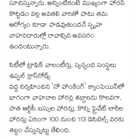
సూచిస్తున్నారు. అన్నింటికంటే ముఖ్యంగా హారన్​
కొట్టడం వల్ల అవతలి వారితో పాటు తమ
ఆరోగ్యం కూడా పాడవుతుందనే స్పృహ
వాహనదారుల్లో రావాల్సిన అవసరం
ఉందంటున్నారు.
సిటీలో ట్రాఫిక్ వాలంటీర్లు, స్వచ్ఛంద సంస్థలు
ఉప్పల్ క్రాస్‌రోడ్స్
వద్ద నిర్వహించిన 'నో హాంకింగ్' క్యాంపెయిన్‌లో
భాగంగా వాహనాల హారన్ల శబ్దాలను కొలవగా,
పాత ఆర్టీసీ బస్సుల హారన్లు, కొన్ని ప్రైవేట్ లారీల
హారన్లు ఏకంగా 100 నుంచి 113 డెసిబెల్స్ వరకు
శబ్దం చేస్తున్నట్టు తేలింది.