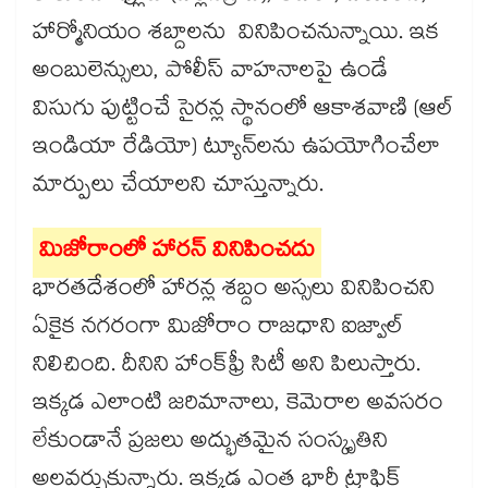
హార్మోనియం శబ్దాలను వినిపించనున్నాయి. ఇక
అంబులెన్సులు, పోలీస్ వాహనాలపై ఉండే
విసుగు పుట్టించే సైరన్ల స్థానంలో ఆకాశవాణి (ఆల్‌
ఇండియా రేడియో) ట్యూన్‌లను ఉపయోగించేలా
మార్పులు చేయాలని చూస్తున్నారు.
మిజోరాంలో హారన్​ వినిపించదు
భారతదేశంలో హారన్ల శబ్దం అస్సలు వినిపించని
ఏకైక నగరంగా మిజోరాం రాజధాని ఐజ్వాల్
నిలిచింది. దీనిని హాంక్​ఫ్రీ సిటీ అని పిలుస్తారు.
ఇక్కడ ఎలాంటి జరిమానాలు, కెమెరాల అవసరం
లేకుండానే ప్రజలు అద్భుతమైన సంస్కృతిని
అలవర్చుకున్నారు. ఇక్కడ ఎంత భారీ ట్రాఫిక్