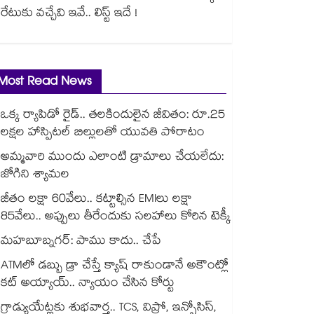
రేటుకు వచ్చేవి ఇవే.. లిస్ట్ ఇదే !
Most Read News
ఒక్క ర్యాపిడో రైడ్.. తలకిందులైన జీవితం: రూ.25
లక్షల హాస్పిటల్ బిల్లులతో యువతి పోరాటం
అమ్మవారి ముందు ఎలాంటి డ్రామాలు చేయలేదు:
జోగిని శ్యామల
జీతం లక్షా 60వేలు.. కట్టాల్సిన EMIలు లక్షా
85వేలు.. అప్పులు తీరేందుకు సలహాలు కోరిన టెక్కీ
మహబూబ్నగర్: పాము కాదు.. చేపే
ATMలో డబ్బు డ్రా చేస్తే క్యాష్ రాకుండానే అకౌంట్లో
కట్ అయ్యాయ్.. న్యాయం చేసిన కోర్టు
గ్రాడ్యుయేట్లకు శుభవార్త.. TCS, విప్రో, ఇన్ఫోసిస్,