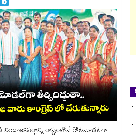
ియోజకవర్గాన్ని రాష్ట్రంలోనే రోల్​మోడల్​గా