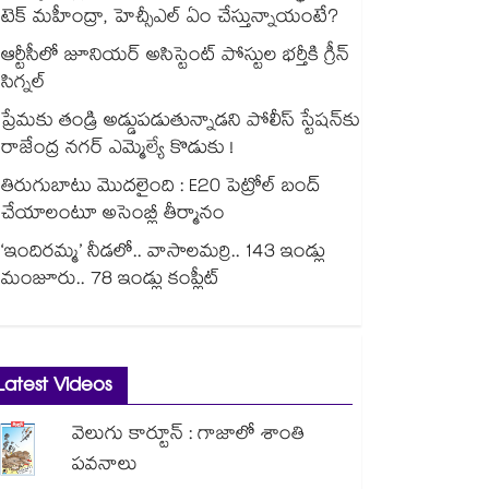
టెక్ మహీంద్రా, హెచ్సీఎల్ ఏం చేస్తున్నాయంటే?
ఆర్టీసీలో జూనియర్ అసిస్టెంట్‌‌ పోస్టుల భర్తీకి గ్రీన్‌‌
సిగ్నల్
ప్రేమకు తండ్రి అడ్డుపడుతున్నాడని పోలీస్ స్టేషన్⁪కు
రాజేంద్ర నగర్ ఎమ్మెల్యే కొడుకు !
తిరుగుబాటు మొదలైంది : E20 పెట్రోల్ బంద్
చేయాలంటూ అసెంబ్లీ తీర్మానం
‘ఇందిరమ్మ’ నీడలో.. వాసాలమర్రి.. 143 ఇండ్లు
మంజూరు.. 78 ఇండ్లు కంప్లీట్
Latest Videos
వెలుగు కార్టూన్ : గాజాలో శాంతి
పవనాలు