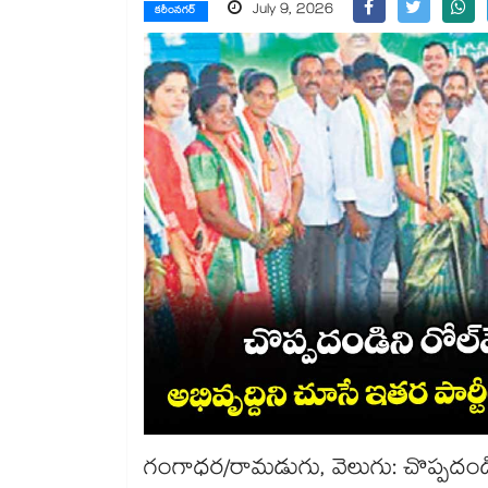
July 9, 2026
కరీంనగర్
గంగాధర/రామడుగు, వెలుగు: చొప్పదండి న