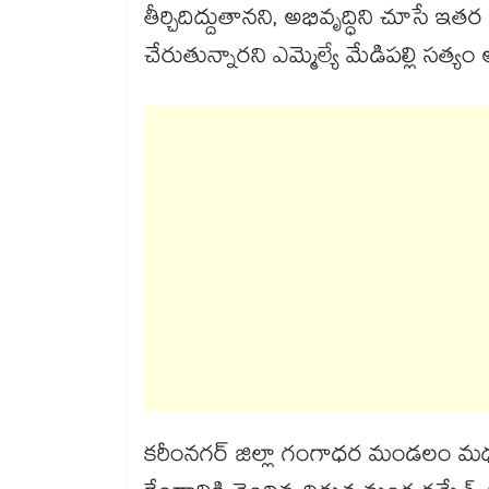
తీర్చిదిద్దుతానని, అభివృద్ధిని చూసే ఇతర
చేరుతున్నారని ఎమ్మెల్యే మేడిపల్లి సత్యం
కరీంనగర్​ జిల్లా గంగాధర మండలం మ