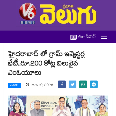
ఈ-పేపర్
హైదరాబాద్ లో గ్రామ్ ఇన్వెస్టర్ల
భేటీ..రూ.200 కోట్ల విలువైన
ఎంఓయూలు
May 10, 2026
బిజినెస్