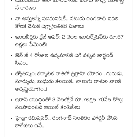
టీమిండియా అలా మారటానికి.. విరాట్ కోహ్లీ, రవిశాస్త్రి
నే కారణం
నా ఆస్తులన్నీ పనిమనిషికే.. నటుడు రంగనాథ్ చివరి
కోరిక వెనుక దిగ్భ్రాంతికర నిజాలు!
ఇంజనీర్లకు క్రేజీ ఆఫర్: 2 నెలల ఇంటర్న్‌షిప్‌కు రూ.57
లక్షలు పేమెంట్!
జెన్ జీ 4 రోజుల ఉద్యమానికి దిగి వచ్చిన జార్ఖండ్
సీఎం..
జ్యోతిష్యం: కర్కాటక రాశిలో త్రిగ్రాహి యోగం.. గురుడు,
సూర్యుడు, బుధుడు కలయిక.. నాలుగు రాశుల వారికి
అదృష్టయోగం..!
ఇరాన్ యుద్ధంతో 3 నెలల్లోనే రూ.7లక్షల 70వేల కోట్లు
సంపాదించిన ఆయిల్ కంపెనీలు
హైడ్రా కమిషనర్.. రంగనాథ్ సంతకం ఫోర్జరీ చేసిన
కాలేజీలు ఇవే...