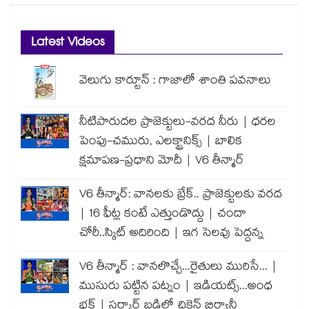
Latest Videos
వెలుగు కార్టూన్ : గాజాలో శాంతి పవనాలు
నీటిపారుదల ప్రాజెక్టులు-వరద నీరు | ధరల
పెంపు-చమురు, ఎలక్ట్రానిక్స్ | బాలిక
క్షమాపణ-ప్రధాని మోదీ | V6 తీన్మార్
V6 తీన్మార్: వానలకు బ్రేక్.. ప్రాజెక్టులకు వరద
| 16 ఫీట్ల కంటే ఎత్తుండొద్దు | చందా
చోరీ..స్కిట్ అదిరింది | ఇగ సెలవు పెద్దన్న
V6 తీన్మార్ : వానలొచ్చే...రైతులు మురిసే... |
ముసురు పట్టిన పట్నం | ఇడియట్స్...అంధ
భక్త్ | సర్కార్ బడిలో చికెన్ బిర్యానీ