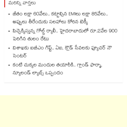
మరిన్ని వార్తలు
జీతం లక్షా 60వేలు.. కట్టాల్సిన EMIలు లక్షా 85వేలు..
అప్పులు తీరేందుకు సలహాలు కోరిన టెక్కీ
పిచ్చెక్కిస్తున్న గోల్డ్ ర్యాలీ.. హైదరాబాదులో రూ.2వేల 900
పెరిగిన తులం రేటు
విశాఖకు ఐబీఎం గిఫ్ట్.. ఏఐ, క్లౌడ్ సేవలకు ఫ్యూచర్ నౌ
సెంటర్
కంటి చుక్కల మందుల తయారీకి.. గ్లాండ్ ఫార్మా,
న్యూలండ్ ల్యాబ్స్ ఒప్పందం