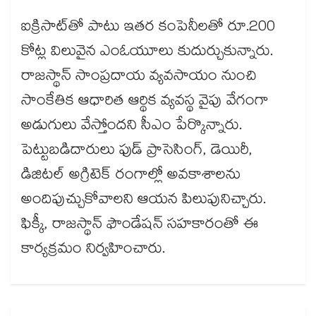
ఐక్రిసాట్‌తో పాటు ఇతర కంపెనీలతో రూ.200
కోట్ల విలువైన ఎంఓయూలు కుదుర్చుకున్నారు.
రాజస్థాన్ సాంప్రదాయ వ్యవసాయం నుంచి
సాంకేతిక ఆధారిత ఆర్థిక వ్యవస్థ వైపు వేగంగా
అడుగులు వేస్తోందని సీఎం పేర్కొన్నారు.
పెట్టుబడిదారులు ఫుడ్ ప్రాసెసింగ్, డెయిరీ,
డిజిటల్ అగ్రిటెక్ రంగాల్లో అవకాశాలను
అందిపుచ్చుకోవాలని ఆయన పిలుపునిచ్చారు.
ఫిక్కీ, రాజస్థాన్ ఫౌండేషన్ సహకారంతో ఈ
కార్యక్రమం నిర్వహించారు.