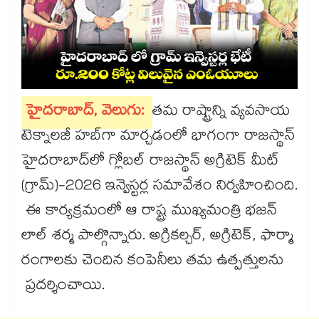
హైదరాబాద్​, వెలుగు:
తమ రాష్ట్రాన్ని వ్యవసాయ
టెక్నాలజీ హబ్​గా మార్చడంలో భాగంగా రాజస్థాన్​
హైదరాబాద్​లో గ్లోబల్ రాజస్థాన్ అగ్రిటెక్ మీట్
(గ్రామ్)-2026 ఇన్వెస్టర్ల సమావేశం నిర్వహించింది.
ఈ కార్యక్రమంలో ఆ రాష్ట్ర ముఖ్యమంత్రి భజన్
లాల్ శర్మ పాల్గొన్నారు. అగ్రికల్చర్, అగ్రిటెక్, ఫార్మా
రంగాలకు చెందిన కంపెనీలు తమ ఉత్పత్తులను
ప్రదర్శించాయి.