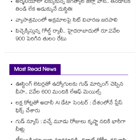
అర్మేనియాలో చిక్కుకున్న జగిత్యాల జిల్లా వాసి.. తినడానికి
తిండి లేక అడుక్కునే దుస్థితి!
వ్యాసాశ్రమంలో అక్రమాలపై సిట్‌‌‌‌‌‌‌‌‌‌‌‌‌‌‌‌‌‌‌‌‌‌‌‌‌‌‌‌‌‌‌‌ విచారణ జరపాలి
పిచ్చెక్కిస్తున్న గోల్డ్ ర్యాలీ.. హైదరాబాదులో రూ.2వేల
900 పెరిగిన తులం రేటు
Most Read News
ఊస్టింగ్ లెటర్లతో ఉద్యోగులకు గుడ్ మార్నింగ్ చెప్పిన
వీసా.. 2వేల 600 మందికి లేఆఫ్ మెయిల్స్
లక్ష కోట్లతో అదానీ AI డేటా సెంటర్ : దేశంలోనే ప్లేస్
ఫిక్స్ చేశారు
గుడ్ న్యూస్ : వచ్చే మూడు రోజులు కృష్ణా నదికి భారీగా
నీళ్లు