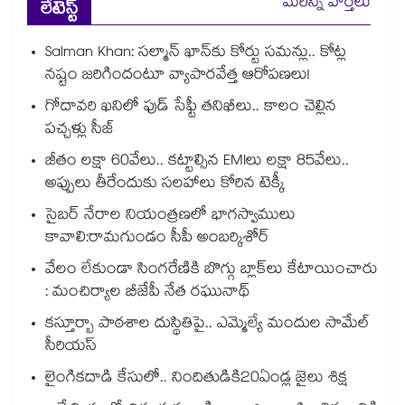
మరిన్ని వార్తలు
లేటెస్ట్
Salman Khan: సల్మాన్ ఖాన్‌కు కోర్టు సమన్లు.. కోట్ల
నష్టం జరిగిందంటూ వ్యాపారవేత్త ఆరోపణలు!
గోదావరి ఖనిలో ఫుడ్ సేఫ్టీ తనిఖీలు.. కాలం చెల్లిన
పచ్చళ్లు సీజ్
జీతం లక్షా 60వేలు.. కట్టాల్సిన EMIలు లక్షా 85వేలు..
అప్పులు తీరేందుకు సలహాలు కోరిన టెక్కీ
సైబర్ నేరాల నియంత్రణలో భాగస్వాములు
కావాలి:రామగుండం సీపీ అంబర్కిశోర్‌‌‌‌‌‌‌‌‌‌‌‌‌‌‌‌
వేలం లేకుండా సింగరేణికి బొగ్గు బ్లాక్‌‌‌‌‌‌‌‌లు కేటాయించారు
: మంచిర్యాల బీజేపీ నేత రఘునాథ్
కస్తూర్బా పాఠశాల దుస్థితిపై.. ఎమ్మెల్యే మందుల సామేల్
సీరియస్
లైంగికదాడి కేసులో.. నిందితుడికి20ఏండ్ల జైలు శిక్ష