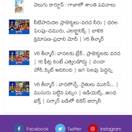
వెలుగు కార్టూన్ : గాజాలో శాంతి పవనాలు
నీటిపారుదల ప్రాజెక్టులు-వరద నీరు | ధరల
పెంపు-చమురు, ఎలక్ట్రానిక్స్ | బాలిక
క్షమాపణ-ప్రధాని మోదీ | V6 తీన్మార్
V6 తీన్మార్: వానలకు బ్రేక్.. ప్రాజెక్టులకు వరద
| 16 ఫీట్ల కంటే ఎత్తుండొద్దు | చందా
చోరీ..స్కిట్ అదిరింది | ఇగ సెలవు పెద్దన్న
V6 తీన్మార్ : వానలొచ్చే...రైతులు మురిసే... |
ముసురు పట్టిన పట్నం | ఇడియట్స్...అంధ
భక్త్ | సర్కార్ బడిలో చికెన్ బిర్యానీ
Facebook
Twitter
Instagram