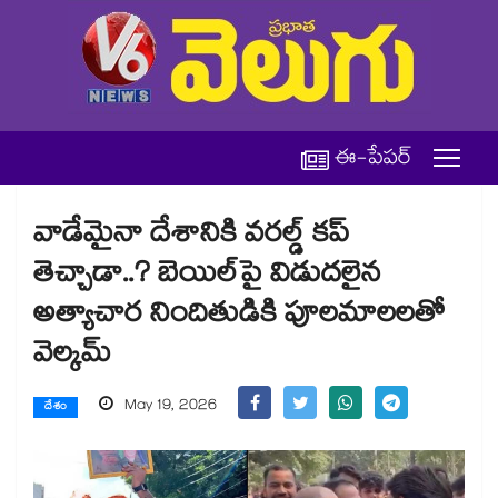
ఈ-పేపర్
వాడేమైనా దేశానికి వరల్డ్ కప్
తెచ్చాడా..? బెయిల్‌పై విడుదలైన
అత్యాచార నిందితుడికి పూలమాలలతో
వెల్కమ్
May 19, 2026
దేశం