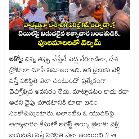
లక్నో:
చిన్న తప్పు చేస్తేనే పెద్ద నేరగాడిలా, దేశ
ద్రోహిలా చూసే సమాజం ఇది. ఇక జైలుకు వెళ్లి
వస్తే పరిస్థితి ఎలా ఉంటుందో ప్రత్యేకంగా
చెప్పా్ల్సిన అవసరం లేదు. మాట్లాడటం కాదు కదా
అతని వైపు చూడటానికి కూడా జనం
సంకోచిస్తుంటారు. అలాంటిది ఓ యువతిపై
అత్యాచారం కేసులో అరెస్ట్ అయ్యి జైలుకు వెళ్లి
బయటకు వస్తే పరిస్థితి ఎలా ఉంటుంది..? ఆ