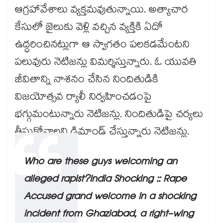
ఆగ్రహావేశాలు వ్యక్తమవుతున్నాయి. అత్యాచార
కేసులో జైలుకు వెళ్లి వచ్చిన వ్యక్తికి ఏదో
ఉద్ధరించినట్లుగా ఆ స్వాగతం పలకడమేంటని
పలువురు నెటిజన్లు విమర్శిస్తున్నారు. ఓ యువతి
జీవితాన్ని నాశనం చేసిన నిందితుడికి
విజయోత్సవ ర్యాలీ నిర్వహించడంపై
భగ్గుమంటున్నారు నెటిజన్లు. నిందితుడిపై చర్యలు
తీసుకోవాలని డిమాండ్ చేస్తున్నారు నెటిజన్లు.
Who are these guys welcoming an
alleged rapist?India Shocking :: Rape
Accused grand welcome In a shocking
incident from Ghaziabad, a right-wing