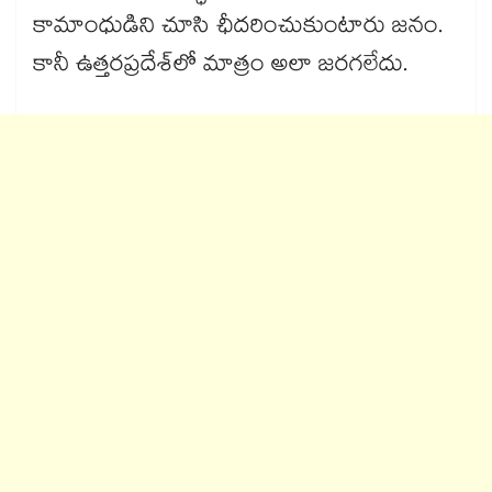
కామాంధుడిని చూసి ఛీదరించుకుంటారు జనం.
కానీ ఉత్తరప్రదేశ్‎లో మాత్రం అలా జరగలేదు.